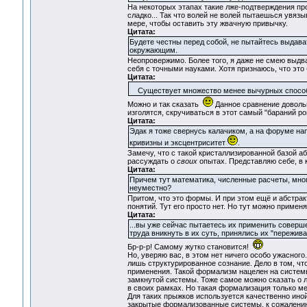
На некоторых этапах такие лже-подтверждения прос
сладко... Так что волей не волей пытаешься увязы
мере, чтобы оставить эту жвачную привычку.
Цитата:
Будете честны перед собой, не пытайтесь выдава
окружающим.
Неопровержимо. Более того, я даже не смею выдв
себя с точными науками. Хотя признаюсь, что это
Цитата:
Существует множество менее вычурных способов 
Можно и так сказать
Данное сравнение довольно
изголятся, скручиваться в этот самый "бараний р
Цитата:
Эдак я тоже свернусь калачиком, а на форуме на
кривизны и эксцентриситет
.
Замечу, что с такой кристаллизированной базой а
рассуждать о
своих
опытах. Представляю себе, в к
Цитата:
Причем тут математика, численные расчеты, мног
неуместно?
Притом, что это формы. И при этом ещё и абстра
понятий. Тут его просто нет. Но тут можно примен
Цитата:
...вы уже сейчас пытаетесь их применить соверше
труда вникнуть в их суть, принялись их "пережив
Бр-р-р! Самому жутко становится!
Но, уверяю вас, в этом нет ничего особо ужасного
лишь структурированное сознание. Дело в том, чт
применения. Такой формализм нацелен на системы
замкнутой системы. Тоже самое можно сказать о 
в своих рамках. Но такая формализация только ме
Для таких прыжков используется качественно ино
закрытые формализованные системы, к сожалени