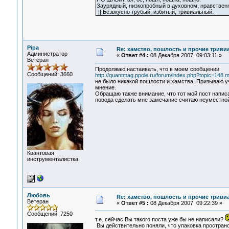
Заурядный, низкопробный в духовном, нравствен
|| Безвкусно-грубый, избитый, тривиальный.
Pipa
Re: хамство, пошлость и прочие тривиа
Администратор
«
Ответ #4 :
08 Декабря 2007, 09:03:11 »
Ветеран
Продолжаю настаивать, что в моем сообщении
Сообщений: 3660
http://quantmag.ppole.ru/forum/index.php?topic=14
не было никакой пошлости и хамства. Призываю у
мнение.
Обращаю также внимание, что тот мой пост написа
повода сделать мне замечание считаю неуместной
Квантовая
инструменталистка
Любовь
Re: хамство, пошлость и прочие тривиа
Ветеран
«
Ответ #5 :
08 Декабря 2007, 09:22:39 »
Сообщений: 7250
т.е. сейчас Вы такого поста уже бы не написали?
Вы действительно поняли, что упаковка простран