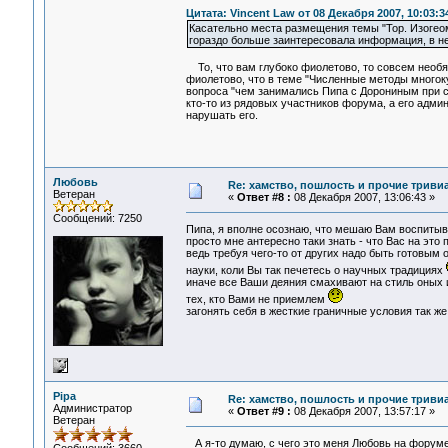
Цитата: Vincent Law от 08 Декабря 2007, 10:03:3
Касательно места размещения темы "Тор. Изогеом
гораздо больше заинтересовала информация, в н
То, что вам глубоко фиолетово, то совсем необя
фиолетово, что в теме "Численные методы многок
вопроса "чем занимались Пипа с Дорониным при с
кто-то из рядовых участников форума, а его админ
нарушать его.
Любовь
Re: хамство, пошлость и прочие тривиа
Ветеран
«
Ответ #8 :
08 Декабря 2007, 13:06:43 »
Сообщений: 7250
Пипа, я вполне осознаю, что мешаю Вам воспитыв
просто мне антересно таки знать - что Вас на это п
ведь требуя чего-то от других надо быть готовым
науки, коли Вы так печетесь о научных традициях
иначе все Ваши деяния смахивают на стиль оных ин
тех, кто Вами не приемлем
загонять себя в жесткие граничные условия так же 
Pipa
Re: хамство, пошлость и прочие тривиа
Администратор
«
Ответ #9 :
08 Декабря 2007, 13:57:17 »
Ветеран
А я-то думаю, с чего это меня Любовь на форуме