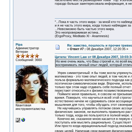
Касательно места размещения темы "Тор. Изогеоме
гораздо больше заинтересовала информация, в не
"...Пока я часть этого мира - за мной кто-то наблюд
и я не часть этого мира, когда только наблюдаю за 
...Невозможно быть частью этого мира.
Это неопровержимая истина..."
(ErgoProxy, Meditatio XI - Anamnesis)
Pipa
Re: хамство, пошлость и прочие тривиа
Администратор
«
Ответ #7 :
08 Декабря 2007, 12:20:35 »
Ветеран
Цитата: Vincent Law от 08 Декабря 2007, 10:03:3
Сообщений: 3660
Но мне очень жаль, что Ваш строгий и, по всей 
воспринимать личный опыт людей, который отлич
Упрек симметричный: я бы тоже могла упрекнуть 
математика - это тоже опыт людей, в том числе и
польза формально-математического подхода как ра
поэтически-символическом виде. Впрочем, исполь
только при этом надо отдавать себе полный отчет 
перестают относиться к физике позаимствованны
Поймите меня правильно, я совсем не призываю в
время. Поверьте, что научиться всей этой строгос
естественно ничем не сдерживать свои ассоциации
мышления для того, чтобы обуздать этот своенрав
Квантовая
Не научившись управлять потоком своих ассоциа
инструменталистка
физических законов, ни выполнить правильно расч
только тогда, когда ею пользуются в полной мере. 
Конечно же, сказанное мною касается в первую оч
поступать или мыслить рационально. Существует
Или просто когда иррациональный подход оказыва
своих целей. Напичкав свои видения физическим