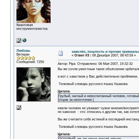
Квантовая
инструменталистка
Любовь
хамство, пошлость и прочие тривиальн
Ветеран
«
Ответ #3 :
08 Декабря 2007, 08:43:59 »
Сообщений: 7250
Автор: Pipa Отправлено: 06 Мая 2007, 19:32:32
Вы же сочли уместным такое объяснение орбитал
а вот с хамством у Вас действительно проблемки..
Толковый словарь русского языка Ушакова
Цитата:
Грубый, наглый и невоспитанный человек, готовый 
отцом за непочтение.]
ежели человек не уважает чужое мнение/восприят
не хамское - это: относись к другим так, как хотел
Вы же считаете себе истиной в последней инстанц
Толковый словарь русского языка Ушакова
Цитата:
ПО'ШЛЫЙ, ая, ое; пошл, пошла́, по́шло.