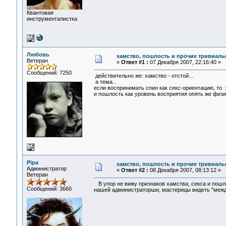
Квантовая
инструменталистка
Любовь
хамство, пошлость и прочие тривиальн
Ветеран
«
Ответ #1 :
07 Декабря 2007, 22:16:40 »
Сообщений: 7250
действительно же: хамство - отстой...
а тема...
если воспринимать спин как секс-ориентацию, то 
и пошлость как уровень восприятия опять же физи
Pipa
хамство, пошлость и прочие тривиальн
Администратор
«
Ответ #2 :
08 Декабря 2007, 08:13:12 »
Ветеран
В упор не вижу признаков хамства, секса и пошл
Сообщений: 3660
нашей администраторши, мастерицы видеть "между 