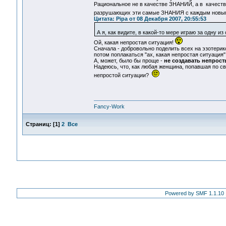
Рациональное не в качестве ЗНАНИЙ, а в качест
разрушающих эти самые ЗНАНИЯ с каждым новым
Цитата: Pipa от 08 Декабря 2007, 20:55:53
А я, как видите, в какой-то мере играю за одну из
Ой, какая непростая ситуация!
Сначала - добровольно поделить всех на эзотерико
потом поплакаться "ах, какая непростая ситуация"
А, может, было бы проще -
не создавать непрост
Надеюсь, что, как любая женщина, попавшая по св
непростой ситуации?
Fancy-Work
Страниц:
[
1
]
2
Все
Powered by SMF 1.1.10