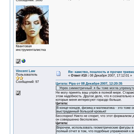
Сообщений: 3660
Квантовая
инструменталистка
Vincent Law
Re: хамство, пошлость и прочие тривиа
Пользователь
«
Ответ #10 :
08 Декабря 2007, 17:12:01 »
Сообщений: 97
Цитата: Pipa от 08 Декабря 2007, 12:20:35
Упрек симметричный: я бы тоже могла упрекнуть
Не могу принять ваш упрёк в полной мере. Стара
этом надобность. Другое дело, что я сознательно 
которые меня интересуют гораздо больше.
Цитата:
В конце-концов, физика и математика - это тоже 
выстраданный большой кровью!
Бесспорно! Никто не спорит, что этот формализм 
он совершенно бесполезен.
Цитата:
Впрочем, использовать геометрические фигуры в 
полный отчет в том, что подобные упражнения к м