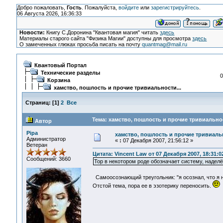
Добро пожаловать,
Гость
. Пожалуйста,
войдите
или
зарегистрируйтесь
.
06 Августа 2026, 16:36:33
Новости:
Книгу С.Доронина "Квантовая магия" читать
здесь
Материалы старого сайта "Физика Магии" доступны для просмотра
здесь
О замеченных глюках просьба писать на почту
quantmag@mail.ru
Квантовый Портал
Технические разделы
0
Корзина
хамство, пошлость и прочие тривиальности...
Страниц:
[
1
]
2
Все
Тема: хамство, пошлость и прочие тривиальнос
Автор
Pipa
хамство, пошлость и прочие тривиальн
Администратор
«
:
07 Декабря 2007, 21:56:12 »
Ветеран
Цитата: Vincent Law от 07 Декабря 2007, 18:31:0
Сообщений: 3660
Тор в некотором роде обозначает систему, наде
Самоосознающий треугольник: "я осознал, что я н
Отстой тема, пора ее в эзотерику переносить.