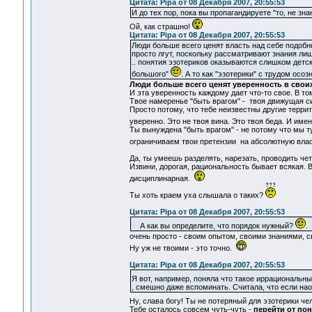
Цитата: Pipa от 08 Декабря 2007, 20:55:53
И до тех пор, пока вы пропагандируете "то, не з
Ой, как страшно!
Цитата: Pipa от 08 Декабря 2007, 20:55:53
Люди больше всего ценят власть над себе подобны
просто лгут, поскольку рассматривают знания ли
.. понятия эзотериков оказываются слишком детск
большого"
. А то как "эзотерики" с трудом осо
Люди больше всего ценят уверенность в своих
И эта уверенность каждому дает что-то свое. В то
Твое намеренье "быть врагом" - твоя движущая сил
Просто потому, что тебе неизвестны другие террит
уверенно. Это не твоя вина. Это твоя беда. И им
Ты вынуждена "быть врагом" - не потому что мы т
ограничиваем твои претензии на абсолютную вла
Да, ты умеешь разделять, нарезать, проводить чет
Извини, дорогая, рациональность бывает всякая. 
дисциплинарная.
Ты хоть краем уха слышала о таких?
Цитата: Pipa от 08 Декабря 2007, 20:55:53
А как вы определите, что порядок нужный?
.
очень просто - своим опытом, своими знаниями, 
Ну уж не твоими - это точно.
Цитата: Pipa от 08 Декабря 2007, 20:55:53
Я вот, например, поняла что такое иррациональны
, смешно даже вспоминать. Считала, что если наоб
Ну, слава богу! Ты не потеряный для эзотерики ч
Тебе осталось совсем чуть-чуть -
перейти от по