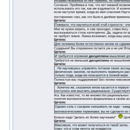
позаимствованные из нее термины, но облеченн
Согласен. Проблема в том, что нет никакой возмо
использовать его так, как им вздумается. И колич
если наступит время, когда во имя спасения Нау
посторонних глаз, как это было в далёкие времена
Цитата:
Поверьте, что научиться всей этой строгости - о
Мне не нужно верить, я сам проходил, слава богу,
высказываться столь категорично. Да, задача по к
не требует ломок. Ломка возникает, когда ваш раз
Цитата:
Для человека более естественно ничем не сдержи
Сударыня! Вы откровенно путаете ум и не-ум! Вт
Цитата:
И требуется огромная
дисциплина
мышления для 
Требуется не меньшая
дисциплина
не-мышления д
Цитата:
Не научившись управлять потоком своих ассоци
физических законов, ни выполнить правильно рас
только тогда, когда ею пользуются в полной мере.
Полностью вас поддерживаю! Без логики невозмож
Цитата:
Конечно же, сказанное мною касается в первую о
поступать или мыслить рационально. Существует
Ага. Как известно, то же множество рациональных
понятия математического формализма в своём ас
Цитата:
Однако соль с сахаром смешивать не надо - кажд
математическими терминами, вы не сделаете их
Больно надо "делать их более научными".
Цель
Цитата:
Максимум, что может получиться из такой затеи,
тому, что в этом ничуть не нуждается.