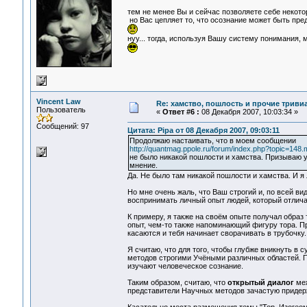
тем не менее Вы и сейчас позволяете себе некотор
но Вас цепляет то, что осознание может быть пре
нуу... тогда, используя Вашу систему понимания, 
Vincent Law
Re: хамство, пошлость и прочие тривиа
Пользователь
«
Ответ #6 :
08 Декабря 2007, 10:03:34 »
Сообщений: 97
Цитата: Pipa от 08 Декабря 2007, 09:03:11
Продолжаю настаивать, что в моем сообщении
http://quantmag.ppole.ru/forum/index.php?topic=1
не было никакой пошлости и хамства. Призываю у
мнение.
Да. Не было там никакой пошлости и хамства. И 
Но мне очень жаль, что Ваш строгий и, по всей 
воспринимать личный опыт людей, который отлича
К примеру, я также на своём опыте получал образ
опыт, чем-то также напоминающий фигуру тора. Пр
касаются и тебя начинает сворачивать в трубочку.
Я считаю, что для того, чтобы глубже вникнуть в
методов строгими Учёными различных областей. По
изучают человеческое сознание.
Таким образом, считаю, что
открытый диалог
меж
представители Научных методов зачастую придер