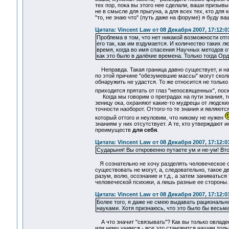
тех пор, пока вы этого нее сделали, ваши призыв
не в смысле для прыгуна, а для всех тех, кто для
"то, не знаю что" (путь даже на форуме) я буду в
Цитата: Vincent Law от 08 Декабря 2007, 17:12:0
Проблема в том, что нет никакой возможности от
его так, как им вздумается. И количество таких л
время, когда во имя спасения Научных методов о
как это было в далёкие времена. Только тогда Орд
Неправда. Такая граница давно существует, и наз
по этой причине "обезумевшие массы" могут сколь
обнаружить не удастся. То же относится не тольк
приходится прятать от глаз "непосвященных", по
Когда мы говорим о преградах на пути знания, то 
зеницу ока, охраняют какие-то мудрецы от людски
точности наоборот. Оттого-то те знания и являют
который оттого и неуловим, что никому не нужен
знаниям у них отсутствует. А те, кто утверждают 
преимуществ
для себя
.
Цитата: Vincent Law от 08 Декабря 2007, 17:12:0
Сударыня! Вы откровенно путаете ум и не-ум! Вт
Я сознательно не хочу разделять человеческое с
существовать не могут, а, следовательно, такое 
разум, волю, осознание и т.д., а затем заниматься
человеческой психики, а лишь разные ее стороны.
Цитата: Vincent Law от 08 Декабря 2007, 17:12:0
Более того, я даже не смею выдавать рациональн
науками. Хотя признаюсь, что это было бы весьма
А что значит "связывать"? Как вы только овладее
или чему учимся - все это становится нашим толь