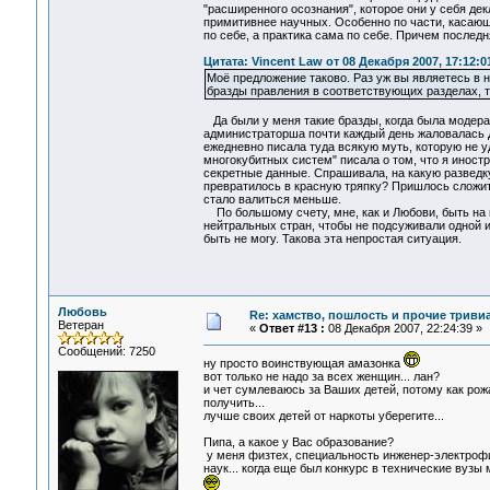
"расширенного осознания", которое они у себя дек
примитивнее научных. Особенно по части, касающ
по себе, а практика сама по себе. Причем последня
Цитата: Vincent Law от 08 Декабря 2007, 17:12:0
Моё предложение таково. Раз уж вы являетесь в 
бразды правления в соответствующих разделах, 
Да были у меня такие бразды, когда была модерат
администраторша почти каждый день жаловалась До
ежедневно писала туда всякую муть, которую не у
многокубитных систем" писала о том, что я иност
секретные данные. Спрашивала, на какую разведку 
превратилось в красную тряпку? Пришлось сложить
стало валиться меньше.
По большому счету, мне, как и Любови, быть на 
нейтральных стран, чтобы не подсуживали одной из 
быть не могу. Такова эта непростая ситуация.
Любовь
Re: хамство, пошлость и прочие тривиа
Ветеран
«
Ответ #13 :
08 Декабря 2007, 22:24:39 »
Сообщений: 7250
ну просто воинствующая амазонка
вот только не надо за всех женщин... лан?
и чет сумлеваюсь за Ваших детей, потому как ро
получить...
лучше своих детей от наркоты уберегите...
Пипа, а какое у Вас образование?
у меня физтех, специальность инженер-электрофи
наук... когда еще был конкурс в технические вузы 