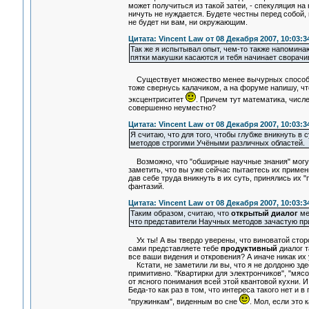
может получиться из такой затеи, - спекуляция н
ничуть не нуждается. Будете честны перед собой,
не будет ни вам, ни окружающим.
Цитата: Vincent Law от 08 Декабря 2007, 10:03:3
Так же я испытывал опыт, чем-то также напомина
пятки макушки касаются и тебя начинает сворачив
Существует множество менее вычурных способов о
тоже свернусь калачиком, а на форуме напишу, чт
эксцентриситет
. Причем тут математика, числе
совершенно неуместно?
Цитата: Vincent Law от 08 Декабря 2007, 10:03:3
Я считаю, что для того, чтобы глубже вникнуть 
методов строгими Учёными различных областей.
Возможно, что "обширные научные знания" могут 
заметить, что вы уже сейчас пытаетесь их примен
дав себе труда вникнуть в их суть, принялись их 
фантазий.
Цитата: Vincent Law от 08 Декабря 2007, 10:03:3
Таким образом, считаю, что
открытый диалог
ме
что представители Научных методов зачастую пр
Ух ты! А вы твердо уверены, что виноватой стор
сами представляете тебе
продуктивный
диалог т
все ваши видения и откровения? А иначе никак их
Кстати, не заметили ли вы, что я не долдоню зде
примитивно. "Квартирки для электрончиков", "мясо
от ясного понимания всей этой квантовой кухни. И
Беда-то как раз в том, что интереса такого нет и
"пружинкам", виденным во сне
. Мол, если это 