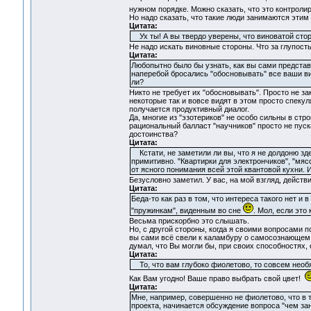
нужном порядке. Можно сказать, что это контрол
Но надо сказать, что такие люди занимаются этим 
Цитата:
Ух ты! А вы твердо уверены, что виноватой сто
Не надо искать виновные стороны. Что за глупост
Цитата:
Любопытно было бы узнать, как вы сами предста
наперебой бросались "обосновывать" все ваши ви
ли?
Никто не требует их "обосновывать". Просто не за
некоторые так и вовсе видят в этом просто спекул
получается продуктивный диалог.
Да, многие из "эзотериков" не особо сильны в стр
рациональный балласт "научников" просто не пуск
достоинства?
Цитата:
Кстати, не заметили ли вы, что я не долдоню зд
примитивно. "Квартирки для электрончиков", "мясо
от ясного понимания всей этой квантовой кухни. 
Безусловно заметил. У вас, на мой взгляд, действ
Цитата:
Беда-то как раз в том, что интереса такого нет и
"пружинкам", виденным во сне
. Мол, если это
Весьма прискорбно это слышать.
Но, с другой стороны, когда я своими вопросами 
вы сами всё свели к каламбуру о самосознающем т
думал, что Вы могли бы, при своих способностях,
Цитата:
То, что вам глубоко фиолетово, то совсем необ
Как Вам угодно! Ваше право выбрать свой цвет!
Цитата:
Мне, например, совершенно не фиолетово, что в
проекта, начинается обсуждение вопроса "чем за