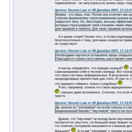
терминологии - не запутываться) можно лишь тогда
Цитата: Vincent Law от 08 Декабря 2007, 17:12:0
Форма - это лишь этап. Потом она отлетает как ше
строгом формализме структурирование разума ид
закрытого типа. Он, бесспорно, весьма эффектив
которые структурируют своё сознание таким обра
для прыжков в темноту. Для таких прыжков испол
А я разве спорю? Более того, я готова подтверди
безотносительно к тому, для каких конкретно при
не существует.
Цитата: Vincent Law от 08 Декабря 2007, 17:12:0
Необходимо научится
оставлять дверь открыт
Приходится строить всё самому, расставляя элем
А как вы определите, что порядок нужный?
. 
самозапиранию себя в тесном узилище. Все познае
что такое системы неформальные. В результате чег
непреодолимые препятствия для этого. В чем-то эт
что намерен собирать только съедобные
.
Я вот, например, поняла что такое иррациональны
, смешно даже вспоминать. Считала, что если н
просто.
Цитата: Vincent Law от 08 Декабря 2007, 17:12:0
Да, многие из "эзотериков" не особо сильны в ст
рациональный балласт "научников" просто не пуск
Думаю, что "научники" не всегда были научниками
пытаются их опустить, по большей мере бывает на
что понятия эзотериков оказываются слишком детс
большого"
. А то как "эзотерики" с трудом осо