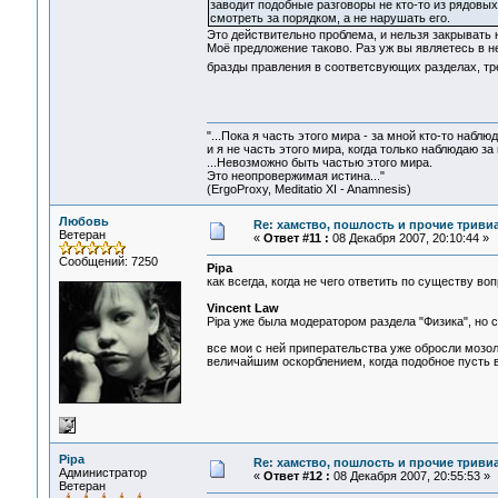
заводит подобные разговоры не кто-то из рядовых
смотреть за порядком, а не нарушать его.
Это действительно проблема, и нельзя закрывать н
Моё предложение таково. Раз уж вы являетесь в 
бразды правления в соответсвующих разделах, т
"...Пока я часть этого мира - за мной кто-то наблюд
и я не часть этого мира, когда только наблюдаю за 
...Невозможно быть частью этого мира.
Это неопровержимая истина..."
(ErgoProxy, Meditatio XI - Anamnesis)
Любовь
Re: хамство, пошлость и прочие тривиа
Ветеран
«
Ответ #11 :
08 Декабря 2007, 20:10:44 »
Сообщений: 7250
Pipa
как всегда, когда не чего ответить по существу в
Vincent Law
Pipa уже была модератором раздела "Физика", но са
все мои с ней приперательства уже обросли мозоля
величайшим оскорблением, когда подобное пусть в
Pipa
Re: хамство, пошлость и прочие тривиа
Администратор
«
Ответ #12 :
08 Декабря 2007, 20:55:53 »
Ветеран