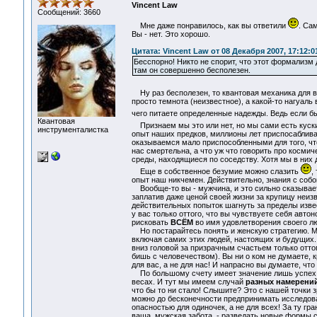
Vincent Law
Сообщений: 3660
Мне даже понравилось, как вы ответили
. Са
Вы - нет. Это хорошо.
Цитата: Vincent Law от 08 Декабря 2007, 17:12:0
Бесспорно! Никто не спорит, что этот формализм 
там он совершенно бесполезен.
Ну раз бесполезен, то квантовая механика для ва
просто темнота (неизвестное), а какой-то нагуаль 
чего питаете определенные надежды. Ведь если бы 
Квантовая
Признаем мы это или нет, но мы сами есть куск
инструменталистка
опыт наших предков, миллионы лет приспосаблива
оказываемся мало приспособленными для того, что
нас смертельна, а что уж что говорить про косм
среды, находящиеся по соседству. Хотя мы в них
Еще в собственное безумие можно слазить
,
опыт наш никчемен. Действительно, знания с собо
Вообще-то вы - мужчина, и это сильно сказывает
заплатив даже ценой своей жизни за крупицу неиз
действительных попыток шагнуть за пределы извес
у вас только оттого, что вы чувствуете себя авт
рисковать
ВСЁМ
во имя удовлетворения своего л
Но постарайтесь понять и женскую стратегию. Мы
включая самих этих людей, настоящих и будущих.
вниз головой за призрачным счастьем только оттог
бишь с человечеством). Вы ни о ком не думаете, 
для вас, а не для нас! И напрасно вы думаете, что
По большому счету имеет значение лишь успех в 
весах. И тут мы имеем случай
разных намерени
что бы то ни стало! Слышите? Это с нашей точки з
можно до бесконечности предпринимать исследов
опасностью для одиночек, а не для всех! За ту гра
ваша, мужская забота, - разведать новые формы 