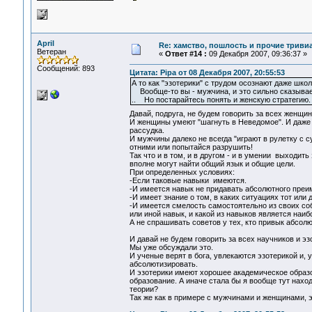
April
Re: хамство, пошлость и прочие тривиа
Ветеран
«
Ответ #14 :
09 Декабря 2007, 09:36:37 »
Сообщений: 893
Цитата: Pipa от 08 Декабря 2007, 20:55:53
А то как "эзотерики" с трудом осознают даже шко
Вообще-то вы - мужчина, и это сильно сказывае
.. Но постарайтесь понять и женскую стратегию.
Давай, подруга, не будем говорить за всех женщи
И женщины умеют "шагнуть в Неведомое". И даже б
рассудка.
И мужчины далеко не всегда "играют в рулетку с с
отними или попытайся разрушить!
Так что и в том, и в другом - и в умении выходи
вполне могут найти общий язык и общие цели.
При определенных условиях:
-Если таковые навыки имеются.
-И имеется навык не придавать абсолютного преи
-И имеет знание о том, в каких ситуациях тот ил
-И имеется смелость самостоятельно из своих соб
или иной навык, и какой из навыков является на
А не спрашивать советов у тех, кто привык абсолю
И давай не будем говорить за всех научников и эз
Мы уже обсуждали это.
И ученые верят в бога, увлекаются эзотерикой и, 
абсолютизировать.
И эзотерики имеют хорошее академическое образов
образование. А иначе стала бы я вообще тут нахо
теории?
Так же как в примере с мужчинами и женщинами, 