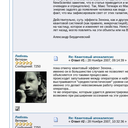
NewScientist заметим, что в статье приводится и 
очевиден и отрицателен). Так, Макс Тегмарк из Ма
энергию задолго до появления человека как вида 
факт, что мы зафиксировали свет от этих галактик
Действительно, суть эффекта Зенона, как и други
квантовой системой (как правило, микрочастицей)
на частицу, которое и изменяет ее свойства. Нея
лет назад, могло повлиять на эти объекты или на 
Александр Бердичевский
Любовь
Re: Квантовый апокалипсис
Ветеран
«
Ответ #1 :
28 Ноября 2007, 09:14:39 »
Сообщений: 7250
пока отмечу квантовый эффект Зенона...
именно он в большинстве случаев не позволяет не
объясняется это такими процессами...
происходит запутывание между оператором и набл
выстраиваются "среднестатистические" уровни сис
именно это делает невозможным работу оператора 
оператора...
те же операторы, которым удается демонстрироват
возможно при расширении осознания на эти уровни
Любовь
Re: Квантовый апокалипсис
Ветеран
«
Ответ #2 :
28 Ноября 2007, 10:32:36 »
Сообщений: 7250