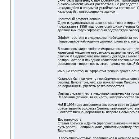
уничтожит привычную нам Вселенную. Произойдет 
в любой момент может распасться, но распадется 
находящейся в не самом устойчивом состоянии. Со
казалось бы, совершенно не зависит.
Квантовый эффект Зенона
Один из удивительных законов квантового мира -
предсказал в 1958 году советский физик Леонид Х
девяностых годах эффект был подтвержден экспе
Эффект состоит в следующем: наблюдение за нест
Непрерывное наблюдение должно привести к тому,
В квантовом мире любое измерение оказывает вли
квантовой механике невозможно измерить что-либо
статью Р. Ведринского или запись доклада самого
возвращает ее в исходное квантовое состояние ил
распасться - вероятность этого такова же, какой 
Именно квантовым эффектом Зенона Краусс объяс
Казалось бы, при чем тут приближение конца све
распад. Дело в том, что, как показал еще Халфин,
ее вероятность уцелеть резко возрастает.
Иными словами, есть некоторая критическая точка
Вселенная (точнее, та ее часть, которую составля
Но! В 1998 году астрономы измерили свет от далек
срабатыванию эффекта Зенона: квантовая система
Соответственно, вероятность второго Большого в
Достоверность
Статья Краусса и Дента (препринт выложен на arx
суть работы - общий анализ динамики распада "ло
Вселенную.
В популярной статье, появившейся в журнале NewS