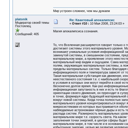
Мир устроен сложнее, чем мы думаем
platonik
Re: Квантовый апокалипсис
Модератор своей темы
«
Ответ #10 :
10 Мая 2008, 23:24:03 »
Постоялец
Магия апокалипсиса сознания.
Сообщений: 405
То, что Вселенная расширяется говорит только о т
достигают системы этого материальнго уровня. Мат
возникают уникальные условия информационой зап
замкнутой системы, в смешанном состоянии, пред
материальном мире, а проявление этого неестест
материальный мир видим и ощущаем. Сама матер
полям, окружающих материальные системы, а ложн
пределы материальных систем. Только благодаря
информационого поля и температура зависят от то
Такая материальная субстанция как движение, изн
неестественого состояния т.е. с наибольшей ско
в условия в которых они могут перейти в своё ест
бесконечно долгое время. Как-раз информационые 
информационая запутаность в них и есть те благо
ориентации своего движения, он переходит в суп
в точке, формируя ядро будующей материальной 
вокруг новой системы. Когда точка полностью зап
материального уровня концентрироваться вокруг я
микросистемами из которых выстраивается оболо
наблюдаемые астрономами чёрные дыры и есть те т
распада систем. Размерность матариальных уровн
материальном мире т.е. скорость света. На каком
заполнения точки энергией, в центре сферы будет
материальном мире, в том числе и в основании с
избыточную энергию, целью же развития человечес