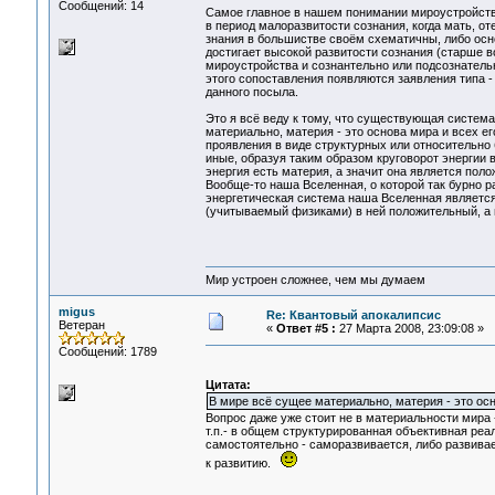
Сообщений: 14
Самое главное в нашем понимании мироустройства
в период малоразвитости сознания, когда мать, о
знания в большистве своём схематичны, либо осно
достигает высокой развитости сознания (старше в
мироустройства и сознантельно или подсознательн
этого сопоставления появляются заявления типа -
данного посыла.
Это я всё веду к тому, что существующая система
материально, материя - это основа мира и всех е
проявления в виде структурных или относительно
иные, образуя таким образом круговорот энергии в
энергия есть материя, а значит она является поло
Вообще-то наша Вселенная, о которой так бурно р
энергетическая система наша Вселенная является 
(учитываемый физиками) в ней положительный, а п
Мир устроен сложнее, чем мы думаем
migus
Re: Квантовый апокалипсис
Ветеран
«
Ответ #5 :
27 Марта 2008, 23:09:08 »
Сообщений: 1789
Цитата:
В мире всё сущее материально, материя - это осн
Вопрос даже уже стоит не в материальности мира -
т.п.- в общем структурированная объективная реаль
самостоятельно - саморазвивается, либо развивае
к развитию.