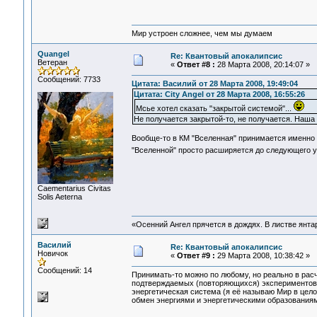
Мир устроен сложнее, чем мы думаем
Quangel
Re: Квантовый апокалипсис
Ветеран
«
Ответ #8 :
28 Марта 2008, 20:14:07 »
Сообщений: 7733
Цитата: Василий от 28 Марта 2008, 19:49:04
Цитата: City Angel от 28 Марта 2008, 16:55:26
Мсье хотел сказать "закрытой системой"...
Не получается закрытой-то, не получается. Наша
Вообще-то в КМ "Вселенная" принимается именно к
"Вселенной" просто расширяется до следующего 
Сaementarius Civitas
Solis Aeterna
«Осенний Ангел прячется в дождях. В листве янтарн
Василий
Re: Квантовый апокалипсис
Новичок
«
Ответ #9 :
29 Марта 2008, 10:38:42 »
Сообщений: 14
Принимать-то можно по любому, но реально в рас
подтверждаемых (повторяющихся) экспериментов,
энергетическая система (я её называю Мир в цело
обмен энергиями и энергетическими образованиям