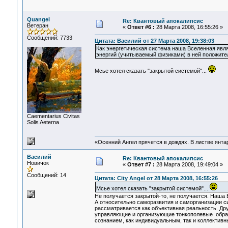
Quangel
Re: Квантовый апокалипсис
Ветеран
«
Ответ #6 :
28 Марта 2008, 16:55:26 »
Сообщений: 7733
Цитата: Василий от 27 Марта 2008, 19:38:03
Как энергетическая система наша Вселенная явля
энергий (учитываемый физиками) в ней положител
Мсье хотел сказать "закрытой системой"...
Сaementarius Civitas
Solis Aeterna
«Осенний Ангел прячется в дождях. В листве янтарн
Василий
Re: Квантовый апокалипсис
Новичок
«
Ответ #7 :
28 Марта 2008, 19:49:04 »
Сообщений: 14
Цитата: City Angel от 28 Марта 2008, 16:55:26
Мсье хотел сказать "закрытой системой"...
Не получается закрытой-то, не получается. Наша
А относительно саморазвития и саморганизации сис
рассматривается как объективная реальность. Дру
управляющие и организующие тонкополевые образ
сознанием, как индивидуальным, так и коллективн