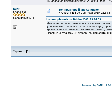
«
Последнее редактирование: 28 Июня 2008, 12:53
folor
Re: Квантовый апокалипсис
Старожил
«
Ответ #11 :
29 Сентября 2010, 21:33:57
Сообщений: 554
Цитата: platonik от 10 Мая 2008, 23:24:03
Линейные условия сами являются неким этапом ди
условий, как от основ материального мира, гаран
граничащая с безумием в квантовой физике, похо
Любопытно, уважаемый platonik, данная сентенция
Страниц:
[
1
]
Powered by SMF 1.1.10