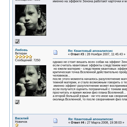
именно на эффекте Зенона работают карточки и м
Любовь
Re: Квантовый апокалипсис
Ветеран
«
Ответ #3 :
28 Ноября 2007, 11:45:43 »
Сообщений: 7250
однако не стоит вешать всех собак на эффект Зено
если считать квантовые эффекты следствием матер
но ежели материю - следствием квантовых эффекто
критическая точка Вселенной действительно прой
человеков...
после этого момента началось разуплотнение мат
темной материи, и стало возможным говорить о те
именно эффект разуплотнение может воспринимать
если получится оценить пограничный с тонким ми
просчитать и время жизни физ плана Вселенной...
а второй большой взрыв - ни что иное как сворачи
околица Вселенной, то после сворачивния физ пла
Василий
Re: Квантовый апокалипсис
Новичок
«
Ответ #4 :
27 Марта 2008, 19:38:03 »