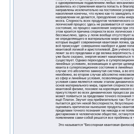
с одновременным подавлением любых механизмов 
развилось из стремления кванта попасть в благо
направлены исключительно на постоянное ускорен
накопления конечны, что нужно как-то замедлить 
направлении не делается, преодоление силы инер
мозга. Спорность всех продуктов человеческого с
логический процесс здесь не развивается от накоп
состояние, но процесс накопления энергии при это
этом кроится причина спорности всех логических
бессмыслено, здесь у логик вообще отсутствует ка
не определяющего в материальном мире информаци
которые выдаёт современная квантовая логика, гд
всё происходит совершенно наоборот и даже поп
квантовой логикой и аристотилевой. Для учёного 
лежит за его пределами и где велика вероятность
уже было сказано, энергия может накапливаться т
существует. Однако переходить в суперпозиционно
линейных условиях, возникающих в центре цилинд
кванта в суперпозиционное состояние в линейных 
случае это абсолютно замкнутая система, а во вт
неизбежно, во втором случае абсолютно невозмож
из сфер и линейные условия, позволяющие кванту
условия сами являются неким этапом динамическог
основ материального мира, гарантия спорности вс
квантовой физике, похожее на кореляции некоего 
присутствуют во всех динамических процессах раз
может появиться за пределами точного познания т
ещё Платон. Звучит она приблизительно так:-Тот к
пытается достич некой бесспорности, безуспешно 
оценивать критически нынешние продукты квантово
пределами точного познания так никогда и не поя
дисгармонии в человеческом обществе, останутся т
появлением сами-собой решатся все проблемы в 
Это называется "Бесспорная квантовая филосо