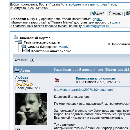
Добро пожаловать,
Гость
. Пожалуйста,
войдите
или
зарегистрируйтесь
.
06 Августа 2026, 13:57:58
Новости:
Книгу С.Доронина "Квантовая магия" читать
здесь
Материалы старого сайта "Физика Магии" доступны для просмотра
здесь
О замеченных глюках просьба писать на почту
quantmag@mail.ru
Квантовый Портал
Тематические разделы
0 Пользователе
Физика
(Модератор:
valeriy
)
Квантовый апокалипсис
Страниц:
[
1
]
Тема: Квантовый апокалипсис (Прочитано 3838
Автор
Любовь
Квантовый апокалипсис
Ветеран
«
:
28 Ноября 2007, 08:58:47 »
Сообщений: 7250
http://lenta.ru/articles/2007/11/24/quantum/
Квантовый апокалипсис
По мнению двух исследователей, астрономические
За последний месяц миру были предъявлены резул
миров. Как водится, самое впечатляющее предпол
Вселенной - является и самым сомнительным.
Три заявления
Австрийские физики Йоханнес Кофлер (Johannes Ko