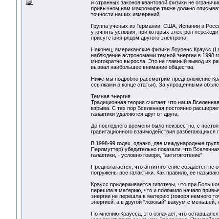
и странных законов квантовой физики не ограничи
привычном нам макромире также должно описывать
точности наших измерений.
Группа ученых из Германии, США, Испании и Росси
уточнить условия, при которых электрон переходит
присутствия рядом другого электрона.
Наконец, американские физики Лоуренс Краусс (L
наблюдение астрономами темной энергии в 1998 год
многократно выросла. Это не главный вывод их ра
вызвал наибольшее внимание общества.
Ниже мы подробно рассмотрим предположение Кра
ссылками в конце статьи). За упрощенными объяс
Темная энергия
Традиционная теория считает, что наша Вселенная
взрыва. С тех пор Вселенная постоянно расширяе
галактики удаляются друг от друга.
До последнего времени было неизвестно, с постоя
гравитационного взаимодействия разбегающихся г
В 1998-99 годах, однако, две международные груп
Перлмуттер) убедительно показали, что Вселенная
галактики, - условно говоря, "антитяготение".
Предполагается, что антитяготение создается не 
погружены все галактики. Как правило, ее называю
Краусс придерживается гипотезы, что при Большо
перешла в материю, что и положило начало привы
энергии не перешла в материю (говоря немного т
энергией, а в другой "ложный" вакуум с меньшей, 
По мнению Краусса, это означает, что оставшаяс