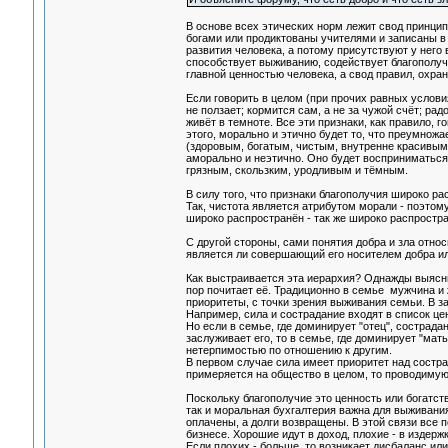
В основе всех этических норм лежит свод принци
богами или продиктованы учителями и записаны в
развития человека, а потому присутствуют у него 
способствует выживанию, содействует благополучи
главной ценностью человека, а свод правил, охр
Если говорить в целом (при прочих равных условия
не ползает; кормится сам, а не за чужой счёт; радос
живёт в темноте. Все эти признаки, как правило, 
этого, морально и этично будет то, что преумножа
(здоровым, богатым, чистым, внутренне красивым
аморально и неэтично. Оно будет восприниматься
грязным, скользким, уродливым и тёмным.
В силу того, что признаки благополучия широко р
Так, чистота является атрибутом морали - поэто
широко распространён - так же широко распростран
С другой стороны, сами понятия добра и зла относ
является ли совершающий его носителем добра или
Как выстраивается эта иерархия? Однажды выяснив
пор почитает её. Традиционно в семье мужчина и 
приоритеты, с точки зрения выживания семьи. В з
Например, сила и сострадание входят в список цен
Но если в семье, где доминирует "отец", сострад
заслуживает его, то в семье, где доминирует "мат
нетерпимостью по отношению к другим.
В первом случае сила имеет приоритет над состра
примеряется на общество в целом, то проводиму
Поскольку благополучие это ценность или богатств
так и моральная бухгалтерия важна для выживания
оплачены, а долги возвращены. В этой связи все 
бизнесе. Хорошие идут в доход, плохие - в издержк
Если плохих - больше, то возникает дисбаланс или