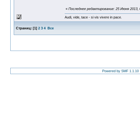
«
Последнее редактирование: 25 Июня 2013, 0
Audi, vide, tace - si vis vivere in pace.
Страниц:
[
1
]
2
3
4
Все
Powered by SMF 1.1.10