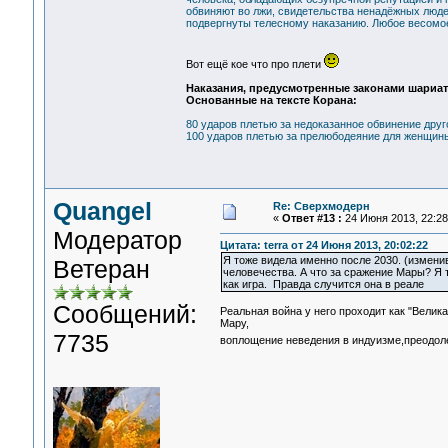
обвиняют во лжи, свидетельства ненадёжных людей
подвергнуты телесному наказанию. Любое весомо
Вот ещё кое что про плети
Наказания, предусмотренные законами шариат
Основанные на тексте Корана:
80 ударов плетью за недоказанное обвинение друго
100 ударов плетью за прелюбодеяние для женщины
Quangel
Re: Сверхмодерн
«
Ответ #13 :
24 Июня 2013, 22:28
Модератор
Цитата: terra от 24 Июня 2013, 20:02:22
Я тоже видела именно после 2030. (измен
Ветеран
человечества. А что за сражение Мары? Я т
как игра. Правда случится она в реале
Сообщений:
Реальная война у него проходит как "Велика
Мару,
7735
воплощение неведения в индуизме,преодоле