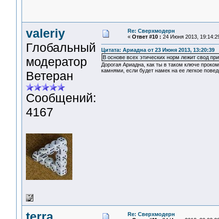
valeriy
Re: Сверхмодерн
«
Ответ #10 :
24 Июня 2013, 19:14:2
Глобальный
Цитата: Ариадна от 23 Июня 2013, 13:20:39
В основе всех этических норм лежит свод пр
модератор
Дорогая Ариадна, как ты в таком ключе прок
камнями, если будет намек на ее легкое пове
Ветеран
Сообщений:
4167
terra
Re: Сверхмодерн