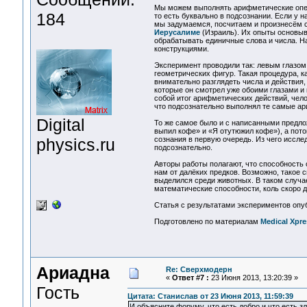
Мы можем выполнять арифметические опера
184
то есть буквально в подсознании. Если у на
мы задумаемся, посчитаем и произнесём 
Иерусалиме
(Израиль). Их опыты основыва
обрабатывать единичные слова и числа. Н
конструкциями.
Эксперимент проводили так: левым глазом
геометрических фигур. Такая процедура, к
внимательно разглядеть числа и действия,
которые он смотрел уже обоими глазами и 
собой итог арифметических действий, челов
что подсознательно выполнял те самые а
Digital
То же самое было и с написанными предл
выпил кофе» и «Я отутюжил кофе»), а пото
physics.ru
сознания в первую очередь. Из чего иссле
подсознательно.
Авторы работы полагают, что способность
нам от далёких предков. Возможно, такое 
выделился среди животных. В таком случа
математические способности, коль скоро д
Статья с результатами экспериментов опу
Подготовлено по материалам
Medical Xpre
Ариадна
Re: Сверхмодерн
«
Ответ #7 :
23 Июня 2013, 13:20:39 »
Гость
Цитата: Станислав от 23 Июня 2013, 11:59:39
И объясните форуму, что есть добро и что есть з