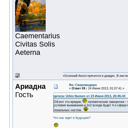
Сaementarius
Civitas Solis
Aeterna
«Осенний Ангел прячется в дождях. В листве
Ариадна
Re: Сверхмодерн
«
Ответ #9 :
24 Июня 2013, 01:07:41 »
Гость
Цитата: Urbis Numen от 23 Июня 2013, 20:45:43
Ой,вот это врядли,
человеческие заморочки - 
условия выживания,а 2х2 всегда будет 4 и сфера
локальных систем.
Что нас ждет в будущем?