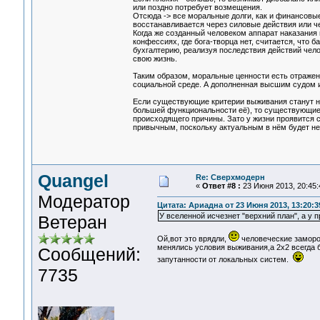
или поздно потребует возмещения.
Отсюда -> все моральные долги, как и финансовые
восстанавливается через силовые действия или ч
Когда же созданный человеком аппарат наказания н
конфессиях, где бога-творца нет, считается, что
бухгалтерию, реализуя последствия действий челов
свою жизнь.
Таким образом, моральные ценности есть отражени
социальной среде. А дополненная высшим судом и
Если существующие критерии выживания станут н
большей функциональности её), то существующие м
происходящего причины. Зато у жизни проявится 
привычным, поскольку актуальным в нём будет н
Quangel
Re: Сверхмодерн
«
Ответ #8 :
23 Июня 2013, 20:45:
Модератор
Цитата: Ариадна от 23 Июня 2013, 13:20:3
У вселенной исчезнет "верхний план", а у 
Ветеран
Ой,вот это врядли,
человеческие заморо
менялись условия выживания,а 2х2 всегда 
Сообщений:
запутанности от локальных систем.
7735