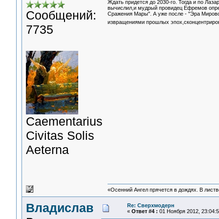
Ждать придется до 2030-го. Тогда и по Лаз
вычислил,и мудрый провидец Ефремов опред
Сообщений:
Сражения Мары". А уже после - "Эра Мирово
извращениями прошлых эпох,сконцентрир
7735
Сaementarius
Civitas Solis
Aeterna
«Осенний Ангел прячется в дождях. В листве
Владислав
Re: Сверхмодерн
«
Ответ #4 :
01 Ноября 2012, 23:04:5