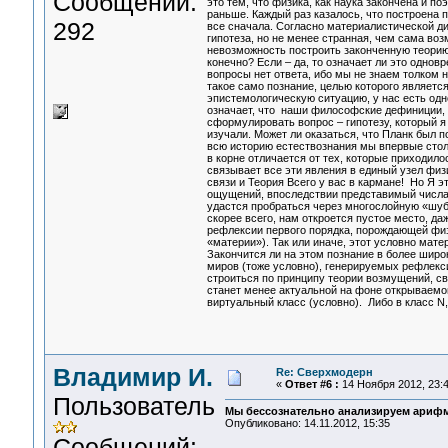
Сообщений:
это тем, что физика, как наука закончена и п
раньше. Каждый раз казалось, что построена п
292
все сначала. Согласно материалистической ди
гипотеза, но не менее странная, чем сама во
невозможность построить законченную теорию.
конечно? Если – да, то означает ли это одно
вопросы нет ответа, ибо мы не знаем толком ни
такое само познание, целью которого являетс
эпистемологическую ситуацию, у нас есть одно
означает, что наши философские дефиниции, 
сформулировать вопрос – гипотезу, который я
изучали. Может ли оказаться, что Планк был п
всю историю естествознания мы впервые столк
в корне отличается от тех, которые приходил
связывает все эти явления в единый узел физи
связи и Теория Всего у вас в кармане! Но Я э
ощущений, впоследствии представимый числам
удастся пробраться через многослойную «шубу
скорее всего, нам откроется пустое место, да
рефлексии первого порядка, порождающей физи
«материи»). Так или иначе, этот условно мат
Закончится ли на этом познание в более широ
миров (тоже условно), генерируемых рефлекс
строиться по принципу теории возмущений, 
станет менее актуальной на фоне открываемог
виртуальный класс (условно). Либо в класс 
Владимир И.
Re: Сверхмодерн
«
Ответ #6 :
14 Ноября 2012, 23:4
Пользователь
Мы бессознательно анализируем арифм
Опубликовано: 14.11.2012, 15:35
Сообщений: