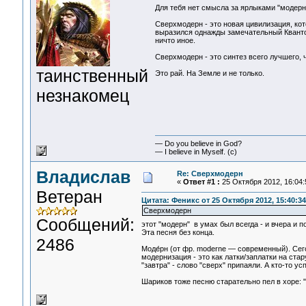
Для тебя нет смысла за ярлыками "модерн"
Сверхмодерн - это новая цивилизация, кот
выразился однажды замечательный Квантовы
ничто иное.
Сверхмодерн - это синтез всего лучшего,
таинственный
Это рай. На Земле и не только.
незнакомец
— Do you believe in God?
— I believe in Myself. (c)
Владислав
Re: Сверхмодерн
«
Ответ #1 :
25 Октября 2012, 16:04:
Ветеран
Цитата: Феникс от 25 Октября 2012, 15:40:34
Сверхмодерн
Сообщений:
этот "модерн" в умах был всегда - и вчера и по
Эта песня без конца.
2486
Моде́рн (от фр. moderne — современный). Сег
модернизация - это как латки/заплатки на ста
"завтра" - слово "сверх" припаяли. А кто-то ус
Шариков тоже песню старательно пел в хоре: "