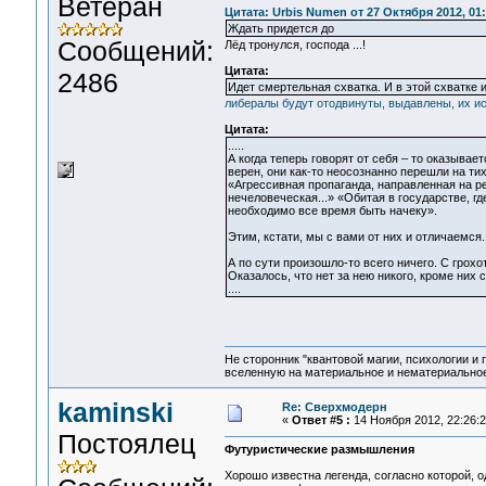
Ветеран
Цитата: Urbis Numen от 27 Октября 2012, 01:
Ждать придется до
Сообщений:
Лёд тронулся, господа ...!
Цитата:
2486
Идет смертельная схватка. И в этой схватке 
либералы будут отодвинуты, выдавлены, их ис
Цитата:
.....
А когда теперь говорят от себя – то оказывае
верен, они как-то неосознанно перешли на ти
«Агрессивная пропаганда, направленная на ре
нечеловеческая...» «Обитая в государстве, г
необходимо все время быть начеку».
Этим, кстати, мы с вами от них и отличаемся.
А по сути произошло-то всего ничего. С грох
Оказалось, что нет за нею никого, кроме них с
....
Не сторонник "квантовой магии, психологии и 
вселенную на материальное и нематериальное.
kaminski
Re: Сверхмодерн
«
Ответ #5 :
14 Ноября 2012, 22:26:2
Постоялец
Футуристические размышления
Хорошо известна легенда, согласно которой,