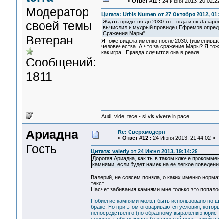
«
Ответ #11 :
24 Июня 2013, 20:02:22
Модератор
Цитата: Urbis Numen от 27 Октября 2012, 01:
Ждать придется до 2030-го. Тогда и по Лазар
своей темы
вычислил,и мудрый провидец Ефремов опреде
Сражения Мары".
Ветеран
Я тоже видела именно после 2030. (изменивш
человечества. А что за сражение Мары? Я тоже
как игра. Правда случится она в реале
Сообщений:
1811
Audi, vide, tace - si vis vivere in pace.
Ариадна
Re: Сверхмодерн
«
Ответ #12 :
24 Июня 2013, 21:44:02 »
Гость
Цитата: valeriy от 24 Июня 2013, 19:14:29
Дорогая Ариадна, как ты в таком ключе прокомм
камнями, если будет намек на ее легкое поведени
Валерий, не совсем поняла, о каких именно нормах
текст.
Насчет забивания камнями мне только это попало
Побиение камнями может быть использовано по ш
браке. Но при этом оговариваются условия, кото
непосредственно (по образному выражению юристо
человека, обладающих безупречной репутацией и п