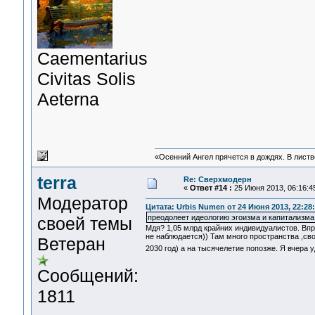
Сaementarius
Civitas Solis
Aeterna
«Осенний Ангел прячется в дождях. В листве
terra
Re: Сверхмодерн
«
Ответ #14 :
25 Июня 2013, 06:16:4
Модератор
Цитата: Urbis Numen от 24 Июня 2013, 22:28
преодолеет идеологию эгоизма и капитализма
своей темы
Мдя? 1,05 млрд крайних индивидуалистов. Вп
не наблюдается)) Там много пространства 
Ветеран
2030 год) а на тысячелетие попозже. Я вчера 
Сообщений:
1811