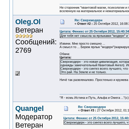
Не сторонник "квантовой магии, психологии и 
вселенную на материальное и нематериальное.
Oleg.Ol
Re: Сверхмодерн
«
Ответ #2 :
25 Октября 2012, 16:08:
Ветеран
Цитата: Феникс от 25 Октября 2012, 15:40:34
Для тебя нет смысла за ярлыками "модерн" и
Сообщений:
Извини. Мне просто смешно ...
А смысл то ... Берем ярлык "модерн"(маркируе
2769
Обана:
Цитата:
Сверхмодерн - это новая цивилизация, котора
однажды замечательный Квантовый Ангел). Ина
Сверхмодерн - это синтез всего лучшего, чт
Это рай. На Земле и не только.
Ничё так развлекалово. Простенько и кружева
"Я - есмь Истина и Путь, Альфа и Омега ..."(с)
Quangel
Re: Сверхмодерн
«
Ответ #3 :
27 Октября 2012, 01:1
Модератор
Цитата: Феникс от 25 Октября 2012, 15:40
Сверхмодерн - это синтез всего лучшего, 
Ветеран