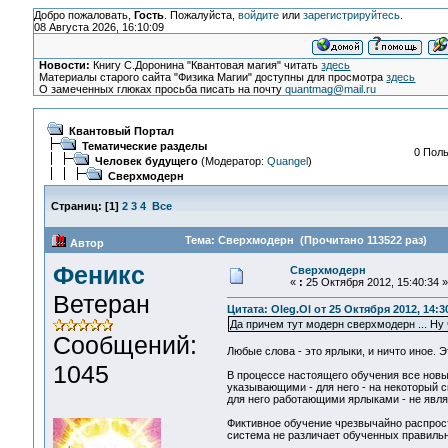
Добро пожаловать,
Гость
. Пожалуйста,
войдите
или
зарегистрируйтесь
.
08 Августа 2026, 16:10:09
Новости:
Книгу С.Доронина "Квантовая магия" читать
здесь
Материалы старого сайта "Физика Магии" доступны для просмотра
здесь
О замеченных глюках просьба писать на почту
quantmag@mail.ru
Квантовый Портал
Тематические разделы
0 Поль
Человек будущего
(Модератор:
Quangel
)
Сверхмодерн
Страниц:
[
1
]
2
3
4
Все
Тема: Сверхмодерн (Прочитано 113522 раз)
Автор
Феникс
Сверхмодерн
«
:
25 Октября 2012, 15:40:34 »
Ветеран
Цитата: Oleg.Ol от 25 Октября 2012, 14:3
Да причем тут модерн сверхмодерн ... Ну 
Сообщений:
Любые слова - это ярлыки, и ничто иное. 
1045
В процессе настоящего обучения все новы
указывающими - для него - на некоторый с
для него работающими ярлыками - не явля
Фиктивное обучение чрезвычайно распрос
система не различает обученных правильно