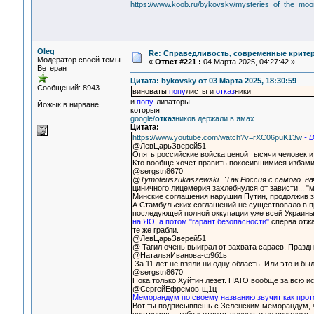
https://www.koob.ru/bykovsky/mysteries_of_the_mo
Oleg
Re: Справедливость, современные критерии
Модератор своей темы
«
Ответ #221 :
04 Марта 2025, 04:27:42 »
Ветеран
Цитата: bykovsky от 03 Марта 2025, 18:30:59
Сообщений: 8943
виноваты
попу
листы и
отказ
ники
и
попу
-лизаторы
Йожык в нирване
которыя
google/
отказ
ников держали в ямах
Цитата:
https://www.youtube.com/watch?v=rXC06puK13w
- 
@ЛевЦарьЗверей51
Опять российские войска ценой тысячи человек и
Кто вообще хочет править покосившимися избами
@sergstn8670
@Tymoteuszukaszewski "Так Россия с самого на
циничного лицемерия захлебнулся от зависти... "
Минские соглашения нарушил Путин, продолжив з
А Стамбульских соглашений не существовало в пр
последующей полной оккупации уже всей Украины.
на ЯО, а потом "гарант безопасности"
сперва отжа
те же грабли.
@ЛевЦарьЗверей51
@ Тагил очень выиграл от захвата сараев. Праз
@НатальяИванова-ф9б1ь
За 11 лет не взяли ни одну область. Или это и бы
@sergstn8670
Пока только Xyйтин лезет. НАТО вообще за всю ис
@СергейЕфремов-щ1ц
Меморандум по своему названию звучит как прот
Вот ты подписывпешь с Зеленским меморандум, чт