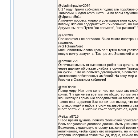
@vladimirpavlov2084
В 17 году, Трамп собирался подписать подобное с
Талибами, и сдал Афганистан. А во всем случивше
@Ирина-з5с1з
А почему процесс мирного урегурирования нужно 
потому, что оно содержит хоть "хиленькие", но як
Аргументы, что Путин "не посмеет", "не рискнет", 
@sg8208
Про капиталы не согласен. Было много иностранны
гарантии.
@GTGameNerd
Мне непонятны слова Трампа "Путин меня уважает,
новую волну замутить. Так про это Зеленский и г
@amvm1229
Отличная мысль от натовских ребят так делать, т
через шантаж об отказе снабжать оружием "вытор
на куски... Это не попытка договорится, а попыт
достижения собственных амбиций! На кону мир и е
Клоуны в Овальном кабинете!
@MsOleole
Позор миру. Никто не хочет честно помогать слабо
крики: "Ну где же вы все, мы же общество, мы же
Фашистскую Германию победили только вместе, но
такого опыта должен был появиться вывод, что не
столько людей и набрать силу на завоёванных зав
И вот опять 25. Никто не хочет заступаться, ждём
@elitana8715
Я всё время думала, почему Зеленский приехал п
Весь все условия договора должны быть уже изве
Возможно, украинскую сторону так же всё время 
негативного, чтобы сразу его отвергнуть, но и по
сторона наверняка такая "ой, да, ладно, сейчас 