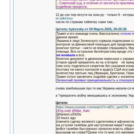
.. Советский суд, в отличие от института присяж
судебном процессе.
12 до сих пор нетути на зоне.ру - только 6 - кото
en.wiki/Jury
число по странам табличку сами там..
Цитата: bykovsky от 04 Марта 2025, 20:25:36
Трамп и его команда очень благосклонно
хотели п
данное время.
Украина в лице Зеленского сорвала подписание с
контроля за финансовой помощью для продолжени
конечно третье – никто не вправе спрашивать Укр
помощи. Все остальное беллетристика вроде это те
не воевала
и всё.
Конечно документ в двоенном пересказе с украин
сторон одной прекратить во ну и второе не прекр
чем хочу поделиться секретом без указания кон
поэтому ни какого контроля и аудита США все рав
количества третьих лиц (Франции, Британии, Герма
Трамп хотел заключить подобие сделки с косвен
Зеленский проявил принципиальность и отказался
снова зомбояшшик про то как Украина напала-со-вс
а "прекратить войну вмешавшись в экономику Укр
Цитата:
https://www.youtube.com/watch?v=6EIJ_qwGITA
-
Сд
(Eng sub) ‪@Max_Katz‬
@fantom.s0420s
10 hours ago
помните сделку великого сделочника в афганиста
на уступки талибам для наступления мира? когда 
войск талибан быстренько захватил власть обрат
высказав ни слова?🤔хмм что-то мне это напомин