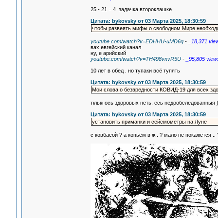
25 - 21 = 4 задачка второклашке
Цитата: bykovsky от 03 Марта 2025, 18:30:59
чтобы развеять мифы о свободном Мире необход
youtube.com/watch?v=EDHHU-uMD6g
-
_18,371 vie
вах евгейский канал
ну, е арийский
youtube.com/watch?v=TH498vnvR5U
-
_95,805 view
10 лет в обед . но тупаки всё тупять
Цитата: bykovsky от 03 Марта 2025, 18:30:59
Мои слова о безвредности КОВИД-19 для всех зд
тiлькi ось здоровых неть. есь недообследованныя )
Цитата: bykovsky от 03 Марта 2025, 18:30:59
установить приманки и сейсмометры на Луне
с ковбасой ? а копьём в ж.. ? мало не покажется .