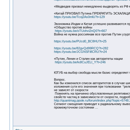
«Медведев призвал немедленно выдворять из РФ 
«Китай ПРИЗВАЛ Путина ПРЕКРАТИТЬ ЭСКАЛАЦ
https://youtu.be/Tcoj2As0mlU?t=129
Экономика Индии и Китая успешно развиваются п
«Общество против войны
https://youtu.be/oTUohvi2nQ0?t=667
Война не нужна россиянам все против Путин узурп
https://youtu.be/PUcd0_BC8HU?t=25
https://youtu.be/82gvQd99RCQ?t=282
https://youtu.be/JCGNSFi8CRU?t=24
«Путин, Ленин и Сталин как авторитеты нации
https://youtu.be/kdICuJELI_Y?t=246
ЮТУБ на выбор свобода мысли базис определяет 
Вопрос.
Как бы изменился список авторитетов в случае ш
изложения сути его значения при толковании “ре
не зависят от скорости
Поменять на причинно обусловленные релятивист
свойств частиц в зависимости от скорости, подро
http://quantmag.ppole.ru/forum/index.php?topic=5748
Сегмент смещения приводит к радикальному вывод
промежуточном состоянии …