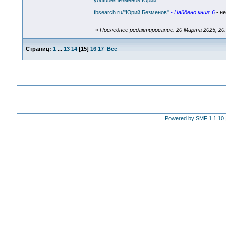
youtube/Безменов Юрий
fbsearch.ru/"Юрий Безменов"
- Найдено книг: 6
- не
«
Последнее редактирование: 20 Марта 2025, 20:
Страниц:
1
...
13
14
[
15
]
16
17
Все
Powered by SMF 1.1.10