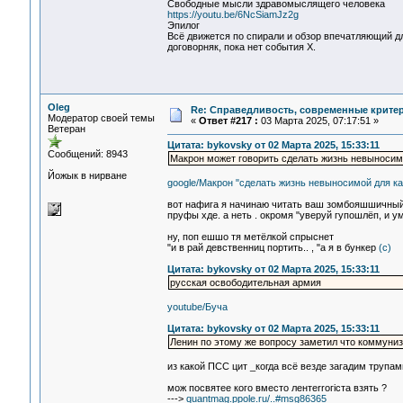
Свободные мысли здравомыслящего человека
https://youtu.be/6NcSiamJz2g
Эпилог
Всё движется по спирали и обзор впечатляющий дл
договорняк, пока нет события Х.
Oleg
Re: Справедливость, современные критерии
Модератор своей темы
«
Ответ #217 :
03 Марта 2025, 07:17:51 »
Ветеран
Цитата: bykovsky от 02 Марта 2025, 15:33:11
Сообщений: 8943
Макрон может говорить сделать жизнь невыносимо
Йожык в нирване
google/Макрон "сделать жизнь невыносимой для ка
вот нафига я начинаю читать ваш зомбояшшичный 
пруфы хде. а неть . окромя "уверуй гупошлёп, и 
ну, поп ешшо тя метёлкой спрыснет
"и в рай девственниц портить.. , "а я в бункер
(с)
Цитата: bykovsky от 02 Марта 2025, 15:33:11
русская освободительная армия
youtube/Буча
Цитата: bykovsky от 02 Марта 2025, 15:33:11
Ленин по этому же вопросу заметил что коммуниз
из какой ПСС цит _когда всё везде загадим трупа
мож посвятее кого вместо лентеrrогiста взять ?
--->
quantmag.ppole.ru/..#msg86365