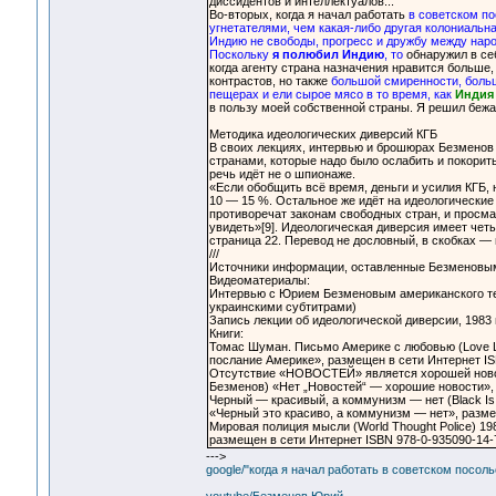
диссидентов и интеллектуалов...
Во-вторых, когда я начал работать
в советском п
угнетателями, чем какая-либо другая колониальн
Индию не свободы, прогресс и дружбу между наро
Поскольку
я полюбил Индию
, то
обнаружил в себ
когда агенту страна назначения нравится больше
контрастов, но также
большой смиренности, больш
пещерах и ели сырое мясо в то время, как
Индия
в пользу моей собственной страны. Я решил бежат
Методика идеологических диверсий КГБ
В своих лекциях, интервью и брошюрах Безменов
странами, которые надо было ослабить и покорит
речь идёт не о шпионаже.
«Если обобщить всё время, деньги и усилия КГБ,
10 — 15 %. Остальное же идёт на идеологические
противоречат законам свободных стран, и просма
увидеть»[9]. Идеологическая диверсия имеет че
страница 22. Перевод не дословный, в скобках — 
///
Источники информации, оставленные Безменовы
Видеоматериалы:
Интервью с Юрием Безменовым американского тел
украинскими субтитрами)
Запись лекции об идеологической диверсии, 1983 
Книги:
Томас Шуман. Письмо Америке с любовью (Love L
послание Америке», размещен в сети Интернет IS
Отсутствие «НОВОСТЕЙ» является хорошей ново
Безменов) «Нет „Новостей“ — хорошие новости», 
Черный — красивый, а коммунизм — нет (Black Is
«Черный это красиво, а коммунизм — нет», разме
Мировая полиция мысли (World Thought Police) 
размещен в сети Интернет ISBN 978-0-935090-14-
--->
google/"когда я начал работать в советском посол