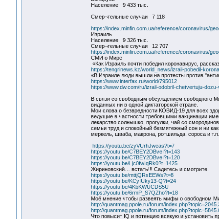
Население 9 433 тыс.
Смер¬тельные случаи 7 118
https://index.minfin.com.ua/reference/coronavirus/ge
Израиль
Население 9 326 тыс.
Смер¬тельные случаи 12 707
https://index.minfin.com.ua/reference/coronavirus/geo
СМИ о Мире
«Как Израиль почти победил коронавирус, расск
https://tengrinews.kz/world_news/izrail-pobedil-koron
«В Израиле люди вышли на протесты против "анти
https://www.interfax.ru/world/795012
https://www.dw.com/ru/izrail-odobril-chetvertuju-doz
В связи со свободным обсуждением свободного М
виданных ни в одной диктаторской стране.
Мои слова о безвредности КОВИД-19 для всех здо
ведущие в частности требовшими вакцинации имен
лекарство солнышко, прогулки, чай со смородин
семьи труд и спокойный безмятежный сон и ни как
меркель, шваба, макрона, ротшильда, сороса и т.
https://youtu.be/zyVUrhJweas?t=7
https://youtu.be/C7BEY2DBveI?t=143
https://youtu.be/C7BEY2DBveI?t=120
https://youtu.be/Ljc0fwIqRk0?t=1425
Жириновский… встать!!! Садитесь и смотрите.
https://youtu.be/mttjQRsEEWs?t=8
https://youtu.be/KCyIUky13-Q?t=24
https://youtu.be/4KbKWUCDS5U
https://youtu.be/6rmP_S7QZho?t=18
Моё мнение чтобы развеять мифы о свободном Ми
http://quantmag.ppole.ru/forum/index.php?topic=2045
http://quantmag.ppole.ru/forum/index.php?topic=5845.
Что повысит IQ и потенцию всякую и установить 