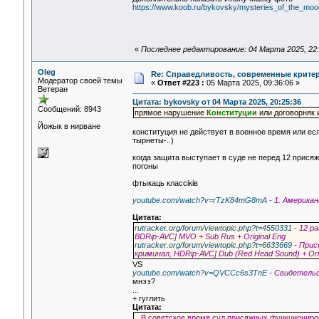
https://www.koob.ru/bykovsky/mysteries_of_the_mo
«
Последнее редактирование: 04 Марта 2025, 22:
Oleg
Re: Справедливость, современные критерии
Модератор своей темы
«
Ответ #223 :
05 Марта 2025, 09:36:06 »
Ветеран
Цитата: bykovsky от 04 Марта 2025, 20:25:36
Сообщений: 8943
прямое нарушение
Конституции
или договорняк 
Йожык в нирване
конституция не действует в военное время или ес
тырнеты-..)
когда защита выступает в суде не перед 12 присяжн
погоны
фтыкаць классiкiв
youtube.com/watch?v=rTzK84mG8mA
- 1. Америка
Цитата:
rutracker.org/forum/viewtopic.php?t=4550331
- 12 р
BDRip-AVC] MVO + Sub Rus + Original Eng
rutracker.org/forum/viewtopic.php?t=6633669
- Прис
криминал, HDRip-AVC] Dub (Red Head Sound) + Orig
VS
youtube.com/watch?v=QVCCc6s3TnE
- Свидетельс
мнээ?
...
+ гуглить
Цитата:
.. В советское время суд присяжных функциониро