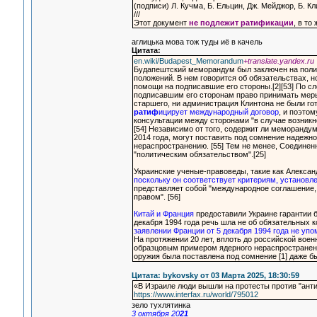
(подписи) Л. Кучма, Б. Ельцин, Дж. Мейджор, Б. К
///
Этот документ
не подлежит ратификации
, в т
аглицька мова тож туды иё в качель
Цитата:
en.wiki/Budapest_Memorandum
+translate.yandex.ru
Будапештский меморандум был заключен на полит
положений. В нем говорится об обязательствах, н
помощи на подписавшие его стороны.[2][53] По 
подписавшим его сторонам право принимать меры,
старшего, ни администрация Клинтона не были го
ратиф
ицирует международный договор
, и поэто
консультации между сторонами "в случае возникно
[54] Независимо от того, содержит ли меморандум
2014 года, могут поставить под сомнение надежн
нераспространению. [55] Тем не менее, Соедине
"политическим обязательством".[25]
Украинские ученые-правоведы, такие как Алекса
поскольку он соответствует критериям, установл
представляет собой "международное соглашение
правом". [56]
Китай и Франция
предоставили Украине гарантии б
декабря 1994 года речь шла не об обязательных 
заявлении Франции от 5 декабря 1994 года не упо
На протяжении 20 лет, вплоть до российской воен
образцовым примером ядерного нераспространени
оружия была поставлена под сомнение [1] даже б
Цитата: bykovsky от 03 Марта 2025, 18:30:59
«В Израиле люди вышли на протесты против "ант
https://www.interfax.ru/world/795012
зело тухлятинка
3 октября 20
21