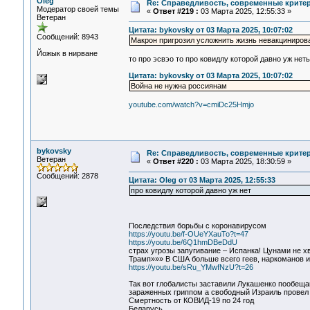
Oleg
Re: Справедливость, современные критерии
Модератор своей темы
«
Ответ #219 :
03 Марта 2025, 12:55:33 »
Ветеран
Цитата: bykovsky от 03 Марта 2025, 10:07:02
Сообщений: 8943
Макрон пригрозил усложнить жизнь невакциниро
Йожык в нирване
то про эсвэо то про ковидлу которой давно уж нет
Цитата: bykovsky от 03 Марта 2025, 10:07:02
Война не нужна россиянам
youtube.com/watch?v=cmiDc25Hmjo
bykovsky
Re: Справедливость, современные критерии
Ветеран
«
Ответ #220 :
03 Марта 2025, 18:30:59 »
Сообщений: 2878
Цитата: Oleg от 03 Марта 2025, 12:55:33
про ковидлу которой давно уж нет
Последствия борьбы с коронавирусом
https://youtu.be/f-OUeYXauTo?t=47
https://youtu.be/6Q1hmDBeDdU
страх угрозы запугивание – Испанка! Цунами не х
Трамп»»» В США больше всего геев, наркоманов и
https://youtu.be/sRu_YMwfNzU?t=26
Так вот глобалисты заставили Лукашенко пообещав
зараженных гриппом а свободный Израиль провел 
Смертность от КОВИД-19 по 24 год
Беларусь