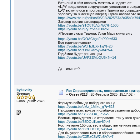
Есть ещё о чём спорить мечтать и надеяться:
«ЦРУ предложило сотрудникам уволиться с сохра
ЦРУ включилось в программу Трампа по сокращени
зарплату за 8 месяцев вперед. Орган назвал это 
https://www.rbc.ru/politics/05/02/2025/67a2e35b9a7
Заговор против заговорщиков
https://youtu.be/9TO8T8A6nW0?t=1565
https://youtu.be/qPy-Y5eaJU0?t=5
⚡️Первые указы Трампа. Илон Маск кинул зигу
https://youtu.be/OOAChgaFeP0?t=633
Все горячие новости
https://youtu.be/WdHiUEXkTjg?t=26
https://youtu.be/s1WGo25ywh4?t=4
Год Змеи будет решающим
https://youtu.be/UAFZEMpQU6k?t=14
Да... или нет?
bykovsky
Re: Справедливость, современные критерии
Ветеран
«
Ответ #213 :
20 Февраля 2025, 15:17:02 »
Сообщений: 2878
Формула войны до победного конца.
https://youtu.be/cMz_1MIku_g?t=523
На фронте всех трусов и слабаков заменить добро
https://youtu.be/BlSI25On_Jc?t=5
Воевать принудительно отправлять тех у кого дохо
https://youtu.be/88DOulKznv8?t=8
Рост не ниже 155 см. вес в обществе не ниже инсп
https://youtu.be/J22EDCDQtk4?t=4
Для бы укрепления тылы и обороноспособность вв
https://youtu.be/C3RzC8W7pSA?t=7