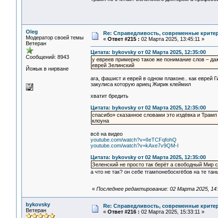
Oleg
Re: Справедливость, современные критерии
Модератор своей темы
«
Ответ #215 :
02 Марта 2025, 13:45:11 »
Ветеран
Цитата: bykovsky от 02 Марта 2025, 12:35:00
Сообщений: 8943
у евреев примерно такое же понимание слов – даж
еврей Зелинский
Йожык в нирване
ага, фашист и еврей в одном плаконе.. как еврей
закулиса которую ариец Жирик клеймил
хватит бредить
Цитата: bykovsky от 02 Марта 2025, 12:35:00
спасибо» сказанное словами это издёвка и Трамп 
клоуна
всё на видео
youtube.com/watch?v=IIeTCFqfohQ
youtube.com/watch?v=kAxe7v9QM-I
Цитата: bykovsky от 02 Марта 2025, 12:35:00
Зеленский не просто так берёт а свободный Мир с
а что не так? он себе тrампонебоскrёбов на те та
«
Последнее редактирование: 02 Марта 2025, 14:
bykovsky
Re: Справедливость, современные критерии
Ветеран
«
Ответ #216 :
02 Марта 2025, 15:33:11 »