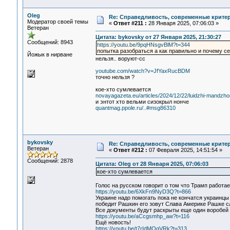
Oleg
Re: Справедливость, современные критерии
Модератор своей темы
«
Ответ #211 :
28 Января 2025, 07:06:03 »
Ветеран
Цитата: bykovsky от 27 Января 2025, 21:30:27
Сообщений: 8943
https://youtu.be/9pqHNsgvBlM?t=344
попытка разобраться а как правильно и почему с
Йожык в нирване
нельзя.. воруют-сс
youtube.com/watch?v=JfYaxRucBDM
точно нельзя ?
кое-хто сумлевается
novayagazeta.eu/articles/2024/12/22/luidzhi-mandzho
и энтот хто вельми сизокрыл нонче
quantmag.ppole.ru/..#msg86310
bykovsky
Re: Справедливость, современные критерии
Ветеран
«
Ответ #212 :
07 Февраля 2025, 14:51:54 »
Сообщений: 2878
Цитата: Oleg от 28 Января 2025, 07:06:03
кое-хто сумлевается
Голос на русском говорит о том что Трамп работае
https://youtu.be/6XkFn9NyD3Q?t=866
Украине надо помогать пока не кончатся украинцы
победит Рашкин его зовут Слава Америке Рашке с
Все документы будут раскрыты еще один воробей
https://youtu.be/aCcgsmhp_aw?t=116
Ещё новость!
https://youtu.be/t7rIdMOgVRk?t=313