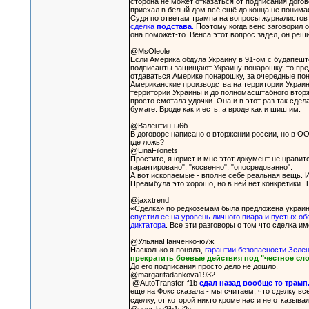
сторона не может отказаться от подписания догов
приехал в белый дом всё ещё до конца не понимая
Судя по ответам трампа на вопросы журналисто
сделка
подстава
.
Поэтому когда венс заговорил о 
она поможет-то. Венса этот вопрос задел, он ре
@MsOleole
Если Америка обдула Украину в 91-ом с будапеш
подписанты защищают Украину понарошку, то пре
отдаваться Америке понарошку, за очередные пон
Американские производства на территории Украин
территории Украины и до полномасштабного вторж
просто смотала удочки. Она и в этот раз так сде
бумаге. Вроде как и есть, а вроде как и шиш им.
@Валентин-ы6б
В договоре написано о вторжении россии, но в О
где ложь?
@LinaFilonets
Простите, я юрист и мне этот документ не нравитс
гарантировано", "косвенно", "опосредованно".
А вот ископаемые - вполне себе реальная вещь. И
Преамбула это хорошо, но в ней нет конкретики.
@jaxxtrend
«Сделка» по редкоземам была предложена украинск
спустил ее на уровень личного пиара и пустых о
диктатора
. Все эти разговоры о том что сделка и
@УльянаПанченко-ю7ж
Насколько я поняла,
гарантии безопасности Зелен
прекратить боевые действия под "честное сло
До его подписания просто дело не дошло.
@margaritadankova1932
@AutoTransfer-f1b
сдал назад вообще то трамп.
еще на Фокс сказала - мы считаем, что сделку вс
сделку, от которой никто кроме нас и не отказыва