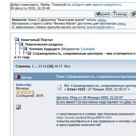
Добро пожаловать,
Гость
. Пожалуйста,
войдите
или
зарегистрируйтесь
.
06 Августа 2026, 16:25:48
Новости:
Книгу С.Доронина "Квантовая магия" читать
здесь
Материалы старого сайта "Физика Магии" доступны для просмотра
здесь
О замеченных глюках просьба писать на почту
quantmag@mail.ru
Квантовый Портал
Тематические разделы
Человек будущего
(Модератор:
Quangel
)
Справедливость, современные критерии - чем отличаются от
и от года
Страниц:
1
...
13
14
[
15
]
16
17
Все
Тема: Справедливость, современные критерии -
Автор
bykovsky
Re: Справедливость, современные критерии
Ветеран
«
Ответ #210 :
27 Января 2025, 21:30:27 »
Сообщений: 2878
Цитата: Oleg от 26 Января 2025, 11:22:07
о его имеет? (и постоянно подставляет то щёку то
«-запутавшихся в словах при описании реального
https://youtu.be/9pqHNsgvBlM?t=344
попытка разобраться а как правильно и почему се
и ампутациями конечностей