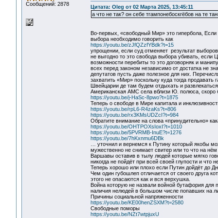
Сообщений: 2878
Цитата: Oleg от 02 Марта 2025, 13:45:11
а что не так? он себе тrампонебоскrёбов на те т
Во-первых, «свободный Мир» это гипербола, Если 
выбора необходимо говорить как
https://youtu.be/zJfQZzfYBdk?t=15
упрощении, если суд отменяет результат выборов т
не выгодно то это свобода выбора убивать, если 
возможности перебиты то это договорняк и манип
всех перед законом независимо от достатка не зн
депутатов пусть даже полезное для них. Перечисл
захватить «Мир» поскольку куда тогда продавать 
Швейцарии де там будем отдыхать и развлекаться
Американская АМС села вблизи Ю. полюса, скоро б
https://youtu.be/j-HaSc-8pwo?t=1875
Теперь о свободе в Мире капитала и инклюзивност
https://youtu.be/rpL6-R4zaKs?t=806
https://youtu.be/rx3KMsUDZcI?t=984
Обратите внимание на слова «принудительно» как
https://youtu.be/OHTPOXsIoxI?t=1010
https://youtu.be/5PVRMB-InuE?t=1276
https://youtu.be/7hKxnmu6DBk
… уточнил и вернемся к Путину который якобы мо
мужественно не снимает свитер или то что на нём
Варшавы оставив в тылу людей которые мягко гово
никогда не пойдёт при всей своей глупости и что н
Теперь хорошо или плохо если Путин дойдёт до Д
Чем один губошлеп отличается от своего друга ко
этого не опасаются как и вся верхушка.
Война которую не назвали войной бутафория для 
наличия нелюдей в большом числе попавших на ли
Причины социальной напряженности
https://youtu.be/KE00henZSXM?t=2580
Свободные поморы
https://youtu.be/NZt7wtpjuxU