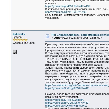
Для подъёма боевого духа и дисциплины провести
правами.
https://youtu.be/gB4CzF6M7u4?t=439
В качестве поощрения для согласных выдать по 5 т
https://youtu.be/hlke9--P3-E?t=496
Если позиция не изменится то запретить использо
украинский!
bykovsky
Re: Справедливость, современные критерии
Ветеран
«
Ответ #214 :
02 Марта 2025, 12:35:00 »
Сообщений: 2878
Пресловутое «спасибо» которое якобы не сказал и
считается не приличным оказывать услуги или пост
Предполагаю у евреев примерно такое же понимани
В этой ситуации «спасибо» сказанное словами это
изображая из себя клоуна, что в данной ситуации
ТРЕБУЕТ ЗА СПАСИБО ЕЩЁ МНОГО РАЗ ПО СТО
Трампу не нужна война Трампу нужен Мир и развит
издевается то просто прекратили этот балаган.
Зачем Трампу производить дорогущие Пэтриоты к
любую страну а вдруг Китай захочет напасть на В
Великобритания будет поставлять оружие Украине 
передумал теперь просит «сколько потребуется» э
выдумщик поэтому все у кого что есть отдать за 
тоже не лишними будут ведь Зеленский не просто 
https://ru.wikipedia.org/wiki/Китайско-филиппински
https://youtu.be/3pd9Jjy0cWA?t=442
Неужели после того как Хлестаков отказался пров
пока чубы летят у холопов.
https://youtu.be/DTTeRGWdoqA
https://youtu.be/BxQVui3ecfw?t=440
https://youtu.be/4O4wsIyNBiA?t=17
Трамп не считает Зеленского диктором а профес