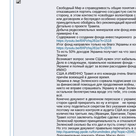
Свободный Мир и справедливость общие понятия и
отказавшихся портить сердечно сосудистую систе
сторону, в этом контексте «свобода» волонтёров 
или договорняк и беспредел особенно ограничений
принудительно обойдясь без рекомендаций врачей
Детально о проекте Трампа.
Добыча редкоземельных минералов или фонд инвест
примерно 4 м.
Содержание о создании фонда инвестиционного р
https://youtu.be/8XPzhqJ81io?t=1518
Итог фонд направлен только на благо Украины и к
https://youtu.be/8XPzhqJ81io?t=2078
То есть 50% доходов Украина получает на что захо
Эпилог
Возникает вопрос зачем США нужен этот кабальны
Дело в следующем, правильное название фонда –
Украине и полный аудит за всеми расходами фонд
ИМХО
США А ИМЕННО Трамп и его команда очень благос
причём воюющей в данное время.
Украина в лице Зеленского сорвала подписание со
за финансовой помощью для продолжения войны, н
никто не вправе спрашивать Украину в лице Зелен
остальное беллетристика вроде это тебе, это снов
всё.
Конечно документ в двоенном пересказе с украин
сторон одной прекратить во ну и второе не прекр
чем хочу поделиться секретом без указания кон
поэтому ни какого контроля и аудита США все рав
количества третьих лиц (Франции, Британии, Герман
Трамп хотел заключить подобие сделки с косвенн
Зеленский проявил принципиальность и отказался
Зеленский сколько бы кто дал и пусть сгинут прок
Но это эмоции документ правильно перечитать в 
http://quantmag.ppole.ru/forum/index.php?topic=2045
Дополнительно показать Илону Маску фото