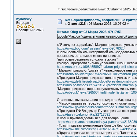
«
Последнее редактирование: 03 Марта 2025, 10:
bykovsky
Re: Справедливость, современные критерии
Ветеран
«
Ответ #218 :
03 Марта 2025, 10:07:02 »
Сообщений: 2878
Цитата: Oleg от 03 Марта 2025, 07:17:51
google/Макрон "сделать жизнь невыносимой для ка
«"Я хочу их задолбать". Макрон пригрозил услож
https://www.bbc.com/russian/news-59876328
«невыносимой» или нетерпимой или «задолбать» пр
невыносимость имеет много синонимов.
“пригрозил серьезно усложнить жизнь”
«Макрон пригрозил сильно усложнить жизнь нева
https://rus.err.ee/1608455897/makron-prigrozil-silno
“ Макрон пригрозил "достать" невакцинированных
https://arhiv.bb.lv/statja/v-mire/2022/01/05/makron-p
«Президент Макрон пригрозил сильно усложнить 
https://www.delfi.lt/ru/abroad/global/prezident-makro
https://rus.postimees.ee/7423128/prezident-makron-p
“Макрон пригрозил серьезно усложнить жизнь жит
https://obzor.lt/news/t26508.html?mode=list&start=100
Старинные высказывания президента Макрона пе
«Макрон призывает всех успокоиться после того, 
https://www.golosameriki.com/a/france-s-macron-urge
«Президент РФ Владимир Путин призвал всех рос
https://tass.ru/ekonomika/22717391
«Шольц призвал делать все для возвращения
https://tass.ru/mezhdunarodnaya-panorama/213898
«Трамп призвал американцев больше беспокоиться
https://www.rbc.ru/politics/03/03/2025/67c524ef9a79
«Эрдоган призвал все страны признать Палестину
https://www.aa.com.tr/ru/политика/эрдоган-призва