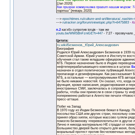
[Jan 2020]
Как призрак коммунизма правит нашим миром: Т
партии"
[январь 2020]
--->
epochtimes.ru/culture-and-art/literatura/..nashim-
--->
rutracker.org/forum/viewtopic.php?t=6475883
- К
п.2
кагэбэ супротив iогцiв - там же
youtu.be/WWSBnFzniGE?t=447
- 7:27 - прозвучало
Цитата:
ru.wiki/Безменов,_Юрий_Александрович
Биография
Родился Юрий Александрович Безменов в 1939 го
Советской Армии. Юрий учился в Институте вост
обучения стал также младшим офицером админист
КГБ. Первое назначение было в Индию переводчи
нефтеперерабатывающего комплекса в штатах
Би
назначен в отдел политических публикаций Агент
пропаганде и дезинформации. Как рассказывает 
КГБ, а остальные — контролируемыми КГБ авторам
не было никаких новостей. Он сказал, что, когда 
функция, кроме написания, редактирования и пер
иностранных СМИ, заключалась в сопровождении 
работы, чтобы они принесли в свои страны ту ин
попеременно работал в Агентстве печати «Новос
пресс-атташе.
Побег на Запад
В 1970 году из Индии Безменов бежал в Канаду. П
посольства США или других стран, поскольку сове
принял образ хиппи, которые массово гуляли рядо
помогло Безменову «перевоплотиться» в другое л
Лично я никогда материально НЕ страдал от комм
Большинство дверей было открыто для меня, боль
моральный протест против бесчеловечных методов