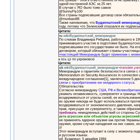
построишь - тебя к ответственности не привлекут
одной построеной АЭС за 25 лет.
В случае с ЯО было тоже самое
@SunnyFly100
Все страны подписавшие договор свои обязатель
@msebast88
Также напоминаю, что
Будапештский меморанд
году, потому что Зеленский отказался их подпис
Цитата:
ru
.wiki/Будапештский_меморандум
По словам Владимира Рябцева, работавшего в 19
принимавшего участие в подготовке Будапештско
подписавшими его государствами не было. На ег
договором, который обязывает страны-участницы 
«настоящий Меморандум будет применим с моме
а ось цэ по укромовскi
Цитата:
uk
.wiki/Будапештський_меморандум
+translate.yan
Меморандум о гарантиях безопасности в связи с 
Memorandum on Security Assurances in connection wit
международное соглашение[1], заключенное 5 де
связи с приобретением ею неядерного статуса
.
Обязательства
Согласно меморандуму
США, РФ и Великобритани
уважать независимость, суверенитет и границы У
воздерживаться от угрозы силой, ее использован
их оружие никогда не будет использоваться прот
воздерживаться от экономического давления, на
прав, присущих ее суверенитету, и таким образо
требовать
немедленных действий со стороны С
акта агрессии или объектом угрозы агрессие
не применять ядерное оружие как против Украины 
оружия, кроме случая нападения на них самих, и
///
Этот меморандум вступает в силу с момента под
и русском языках.
об. Будапешт, 5 декабря 1994