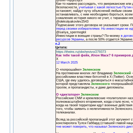
@user-hq2jb1sj2s
Как-то наивно рассуждать, что американские или
безопасности,
учитывая с какой легкостью Путин 
остановят, найдут кучу объяснений любым своим 
останавливать, с ним необходимо бороться, всем 
сожалению история никого не учит, с тиранами н
@oleksiiyakovlev2543
Подписание этого договора не указывает сроки. П
перед своими избирателями. Но инвестиции не иду
@sanya_spermoglot
Инвестиции в воющие страны? По-моему
в догов
ресурсов Украины
, а после 50% отдается Украине
п.2
Цитата:
https://theins.ru/obshestvo/279373
Как тебе такой фейк, Илон Маск? 6 примеров 
Х
12 March 2025
О «попрошайке»
Зеленском
На протяжении многих лет Владимир
Зеленский
—
российскими властями ботсетей в Х (Twitter). О
США, где ему удалось договориться о масштабной
которой представляла
Зеленского
«попрошайкой»
тролли, и пропагандисты, и даже дипломаты.
О «диктаторе»
Зеленском
Российские СМИ и кремлевские «политологи» назы
полномасштабного вторжения, когда стало ясно, 
когда на твоей территории идут военные действия
того, чтобы заявить о нелегитимности Зеленског
телеканалах.
Вслед за российской пропагандой этот аргумент 
конспиролога Тулси Габбард (ставшей главой нац
«не может поверить, что называл Зеленского дикт