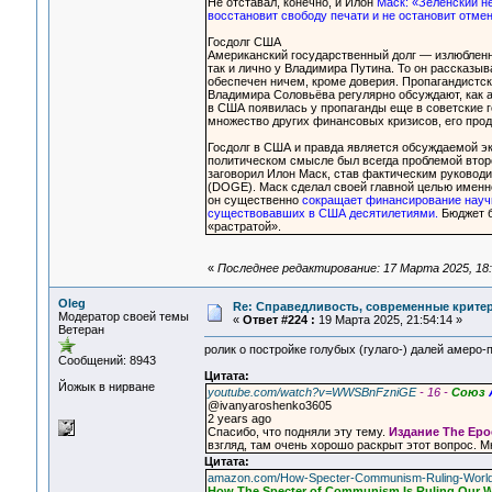
Не отставал, конечно, и Илон
Маск: «Зеленский не
восстановит свободу печати и не остановит отме
Госдолг США
Американский государственный долг — излюбленна
так и лично у Владимира Путина. То он рассказыва
обеспечен ничем, кроме доверия. Пропагандистск
Владимира Соловьёва регулярно обсуждают, как 
в США появилась у пропаганды еще в советские год
множество других финансовых кризисов, его прод
Госдолг в США и правда является обсуждаемой эк
политическом смысле был всегда проблемой втор
заговорил Илон Маск, став фактическим руковод
(DOGE). Маск сделал своей главной целью именно
он существенно
сокращает финансирование научн
существовавших в США десятилетиями.
Бюджет б
«растратой».
«
Последнее редактирование: 17 Марта 2025, 18:
Oleg
Re: Справедливость, современные критерии
Модератор своей темы
«
Ответ #224 :
19 Марта 2025, 21:54:14 »
Ветеран
ролик о постройке голубых (гулаго-) далей амеро-
Сообщений: 8943
Цитата:
Йожык в нирване
youtube.com/watch?v=WWSBnFzniGE
- 16 -
Союз
@ivanyaroshenko3605
2 years ago
Спасибо, что подняли эту тему.
Издание The Ep
взгляд, там очень хорошо раскрыт этот вопрос. М
Цитата:
amazon.com/How-Specter-Communism-Ruling-World
How The Specter of Communism Is Ruling Our W