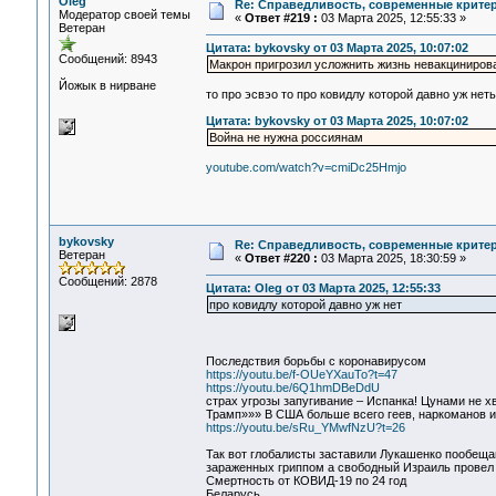
Oleg
Re: Справедливость, современные критерии
Модератор своей темы
«
Ответ #219 :
03 Марта 2025, 12:55:33 »
Ветеран
Цитата: bykovsky от 03 Марта 2025, 10:07:02
Сообщений: 8943
Макрон пригрозил усложнить жизнь невакциниро
Йожык в нирване
то про эсвэо то про ковидлу которой давно уж нет
Цитата: bykovsky от 03 Марта 2025, 10:07:02
Война не нужна россиянам
youtube.com/watch?v=cmiDc25Hmjo
bykovsky
Re: Справедливость, современные критерии
Ветеран
«
Ответ #220 :
03 Марта 2025, 18:30:59 »
Сообщений: 2878
Цитата: Oleg от 03 Марта 2025, 12:55:33
про ковидлу которой давно уж нет
Последствия борьбы с коронавирусом
https://youtu.be/f-OUeYXauTo?t=47
https://youtu.be/6Q1hmDBeDdU
страх угрозы запугивание – Испанка! Цунами не х
Трамп»»» В США больше всего геев, наркоманов и
https://youtu.be/sRu_YMwfNzU?t=26
Так вот глобалисты заставили Лукашенко пообещав
зараженных гриппом а свободный Израиль провел 
Смертность от КОВИД-19 по 24 год
Беларусь