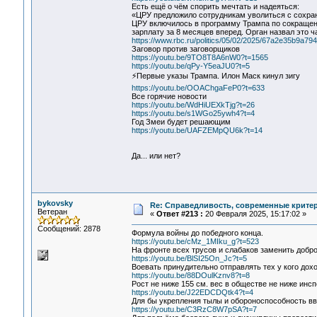
Есть ещё о чём спорить мечтать и надеяться:
«ЦРУ предложило сотрудникам уволиться с сохра
ЦРУ включилось в программу Трампа по сокращени
зарплату за 8 месяцев вперед. Орган назвал это 
https://www.rbc.ru/politics/05/02/2025/67a2e35b9a7
Заговор против заговорщиков
https://youtu.be/9TO8T8A6nW0?t=1565
https://youtu.be/qPy-Y5eaJU0?t=5
⚡️Первые указы Трампа. Илон Маск кинул зигу
https://youtu.be/OOAChgaFeP0?t=633
Все горячие новости
https://youtu.be/WdHiUEXkTjg?t=26
https://youtu.be/s1WGo25ywh4?t=4
Год Змеи будет решающим
https://youtu.be/UAFZEMpQU6k?t=14
Да... или нет?
bykovsky
Re: Справедливость, современные критерии
Ветеран
«
Ответ #213 :
20 Февраля 2025, 15:17:02 »
Сообщений: 2878
Формула войны до победного конца.
https://youtu.be/cMz_1MIku_g?t=523
На фронте всех трусов и слабаков заменить добро
https://youtu.be/BlSI25On_Jc?t=5
Воевать принудительно отправлять тех у кого дохо
https://youtu.be/88DOulKznv8?t=8
Рост не ниже 155 см. вес в обществе не ниже инсп
https://youtu.be/J22EDCDQtk4?t=4
Для бы укрепления тылы и обороноспособность вв
https://youtu.be/C3RzC8W7pSA?t=7