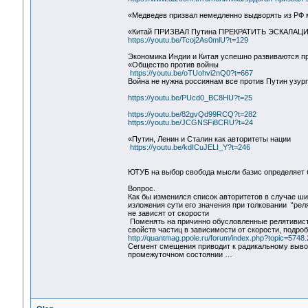
«Медведев призвал немедленно выдворять из РФ 
«Китай ПРИЗВАЛ Путина ПРЕКРАТИТЬ ЭСКАЛАЦ
https://youtu.be/Tcoj2As0mlU?t=129
Экономика Индии и Китая успешно развиваются п
«Общество против войны
https://youtu.be/oTUohvi2nQ0?t=667
Война не нужна россиянам все против Путин узурп
https://youtu.be/PUcd0_BC8HU?t=25
https://youtu.be/82gvQd99RCQ?t=282
https://youtu.be/JCGNSFi8CRU?t=24
«Путин, Ленин и Сталин как авторитеты нации
https://youtu.be/kdICuJELI_Y?t=246
ЮТУБ на выбор свобода мысли базис определяет 
Вопрос.
Как бы изменился список авторитетов в случае ш
изложения сути его значения при толковании “ре
не зависят от скорости
Поменять на причинно обусловленные релятивист
свойств частиц в зависимости от скорости, подро
http://quantmag.ppole.ru/forum/index.php?topic=5748
Сегмент смещения приводит к радикальному вывод
промежуточном состоянии …