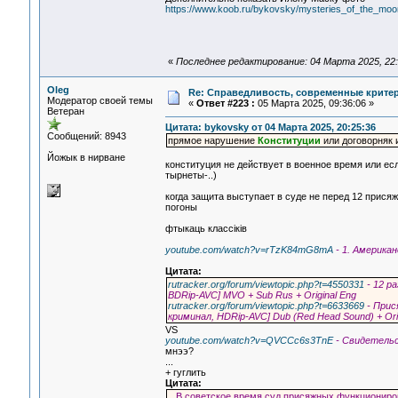
https://www.koob.ru/bykovsky/mysteries_of_the_mo
«
Последнее редактирование: 04 Марта 2025, 22:
Oleg
Re: Справедливость, современные критерии
Модератор своей темы
«
Ответ #223 :
05 Марта 2025, 09:36:06 »
Ветеран
Цитата: bykovsky от 04 Марта 2025, 20:25:36
Сообщений: 8943
прямое нарушение
Конституции
или договорняк 
Йожык в нирване
конституция не действует в военное время или ес
тырнеты-..)
когда защита выступает в суде не перед 12 присяжн
погоны
фтыкаць классiкiв
youtube.com/watch?v=rTzK84mG8mA
- 1. Америка
Цитата:
rutracker.org/forum/viewtopic.php?t=4550331
- 12 р
BDRip-AVC] MVO + Sub Rus + Original Eng
rutracker.org/forum/viewtopic.php?t=6633669
- Прис
криминал, HDRip-AVC] Dub (Red Head Sound) + Orig
VS
youtube.com/watch?v=QVCCc6s3TnE
- Свидетельс
мнээ?
...
+ гуглить
Цитата:
.. В советское время суд присяжных функциониро