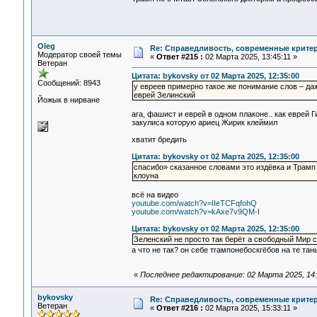
Oleg
Re: Справедливость, современные критерии
Модератор своей темы
«
Ответ #215 :
02 Марта 2025, 13:45:11 »
Ветеран
Цитата: bykovsky от 02 Марта 2025, 12:35:00
Сообщений: 8943
у евреев примерно такое же понимание слов – даж
еврей Зелинский
Йожык в нирване
ага, фашист и еврей в одном плаконе.. как еврей
закулиса которую ариец Жирик клеймил
хватит бредить
Цитата: bykovsky от 02 Марта 2025, 12:35:00
спасибо» сказанное словами это издёвка и Трамп 
клоуна
всё на видео
youtube.com/watch?v=IIeTCFqfohQ
youtube.com/watch?v=kAxe7v9QM-I
Цитата: bykovsky от 02 Марта 2025, 12:35:00
Зеленский не просто так берёт а свободный Мир с
а что не так? он себе тrампонебоскrёбов на те та
«
Последнее редактирование: 02 Марта 2025, 14:
bykovsky
Re: Справедливость, современные критерии
Ветеран
«
Ответ #216 :
02 Марта 2025, 15:33:11 »