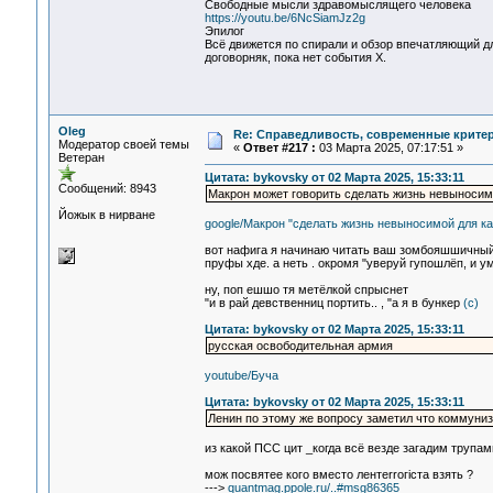
Свободные мысли здравомыслящего человека
https://youtu.be/6NcSiamJz2g
Эпилог
Всё движется по спирали и обзор впечатляющий дл
договорняк, пока нет события Х.
Oleg
Re: Справедливость, современные критерии
Модератор своей темы
«
Ответ #217 :
03 Марта 2025, 07:17:51 »
Ветеран
Цитата: bykovsky от 02 Марта 2025, 15:33:11
Сообщений: 8943
Макрон может говорить сделать жизнь невыносимо
Йожык в нирване
google/Макрон "сделать жизнь невыносимой для ка
вот нафига я начинаю читать ваш зомбояшшичный 
пруфы хде. а неть . окромя "уверуй гупошлёп, и 
ну, поп ешшо тя метёлкой спрыснет
"и в рай девственниц портить.. , "а я в бункер
(с)
Цитата: bykovsky от 02 Марта 2025, 15:33:11
русская освободительная армия
youtube/Буча
Цитата: bykovsky от 02 Марта 2025, 15:33:11
Ленин по этому же вопросу заметил что коммуниз
из какой ПСС цит _когда всё везде загадим трупа
мож посвятее кого вместо лентеrrогiста взять ?
--->
quantmag.ppole.ru/..#msg86365