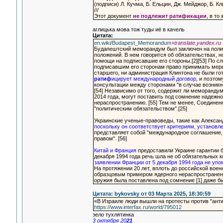
(подписи) Л. Кучма, Б. Ельцин, Дж. Мейджор, Б. К
///
Этот документ
не подлежит ратификации
, в т
аглицька мова тож туды иё в качель
Цитата:
en.wiki/Budapest_Memorandum
+translate.yandex.ru
Будапештский меморандум был заключен на полит
положений. В нем говорится об обязательствах, н
помощи на подписавшие его стороны.[2][53] По 
подписавшим его сторонам право принимать меры,
старшего, ни администрация Клинтона не были го
ратиф
ицирует международный договор
, и поэто
консультации между сторонами "в случае возникно
[54] Независимо от того, содержит ли меморандум
2014 года, могут поставить под сомнение надежн
нераспространению. [55] Тем не менее, Соедине
"политическим обязательством".[25]
Украинские ученые-правоведы, такие как Алекса
поскольку он соответствует критериям, установл
представляет собой "международное соглашение
правом". [56]
Китай и Франция
предоставили Украине гарантии б
декабря 1994 года речь шла не об обязательных 
заявлении Франции от 5 декабря 1994 года не упо
На протяжении 20 лет, вплоть до российской воен
образцовым примером ядерного нераспространени
оружия была поставлена под сомнение [1] даже б
Цитата: bykovsky от 03 Марта 2025, 18:30:59
«В Израиле люди вышли на протесты против "ант
https://www.interfax.ru/world/795012
зело тухлятинка
3 октября 20
21