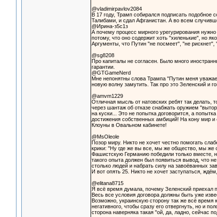
@vladimirpavlov2084
В 17 году, Трамп собирался подписать подобное с
Талибами, и сдал Афганистан. А во всем случивше
@Ирина-з5с1з
А почему процесс мирного урегурирования нужно 
потому, что оно содержит хоть "хиленькие", но як
Аргументы, что Путин "не посмеет", "не рискнет", 
@sg8208
Про капиталы не согласен. Было много иностранны
гарантии.
@GTGameNerd
Мне непонятны слова Трампа "Путин меня уважает,
новую волну замутить. Так про это Зеленский и г
@amvm1229
Отличная мысль от натовских ребят так делать, т
через шантаж об отказе снабжать оружием "вытор
на куски... Это не попытка договорится, а попыт
достижения собственных амбиций! На кону мир и е
Клоуны в Овальном кабинете!
@MsOleole
Позор миру. Никто не хочет честно помогать слабо
крики: "Ну где же вы все, мы же общество, мы же
Фашистскую Германию победили только вместе, но
такого опыта должен был появиться вывод, что не
столько людей и набрать силу на завоёванных зав
И вот опять 25. Никто не хочет заступаться, ждём
@elitana8715
Я всё время думала, почему Зеленский приехал п
Весь все условия договора должны быть уже изве
Возможно, украинскую сторону так же всё время 
негативного, чтобы сразу его отвергнуть, но и по
сторона наверняка такая "ой, да, ладно, сейчас 