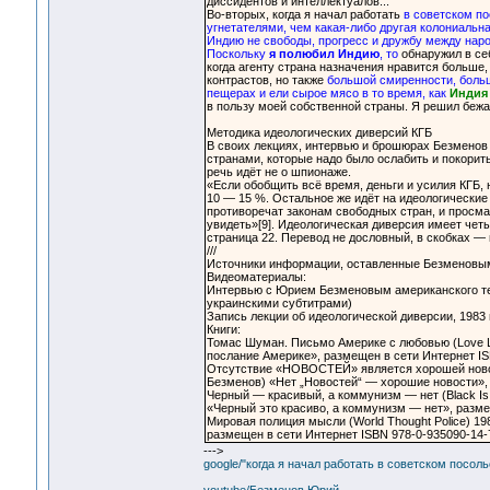
диссидентов и интеллектуалов...
Во-вторых, когда я начал работать
в советском п
угнетателями, чем какая-либо другая колониальн
Индию не свободы, прогресс и дружбу между наро
Поскольку
я полюбил Индию
, то
обнаружил в себ
когда агенту страна назначения нравится больше
контрастов, но также
большой смиренности, больш
пещерах и ели сырое мясо в то время, как
Индия
в пользу моей собственной страны. Я решил бежат
Методика идеологических диверсий КГБ
В своих лекциях, интервью и брошюрах Безменов
странами, которые надо было ослабить и покорит
речь идёт не о шпионаже.
«Если обобщить всё время, деньги и усилия КГБ,
10 — 15 %. Остальное же идёт на идеологические
противоречат законам свободных стран, и просма
увидеть»[9]. Идеологическая диверсия имеет че
страница 22. Перевод не дословный, в скобках — 
///
Источники информации, оставленные Безменовы
Видеоматериалы:
Интервью с Юрием Безменовым американского тел
украинскими субтитрами)
Запись лекции об идеологической диверсии, 1983 
Книги:
Томас Шуман. Письмо Америке с любовью (Love L
послание Америке», размещен в сети Интернет IS
Отсутствие «НОВОСТЕЙ» является хорошей ново
Безменов) «Нет „Новостей“ — хорошие новости», 
Черный — красивый, а коммунизм — нет (Black Is
«Черный это красиво, а коммунизм — нет», разме
Мировая полиция мысли (World Thought Police) 
размещен в сети Интернет ISBN 978-0-935090-14-
--->
google/"когда я начал работать в советском посол