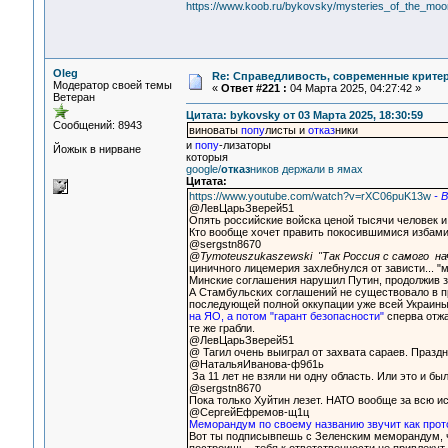
https://www.koob.ru/bykovsky/mysteries_of_the_mo
Oleg
Re: Справедливость, современные критерии
Модератор своей темы
«
Ответ #221 :
04 Марта 2025, 04:27:42 »
Ветеран
Цитата: bykovsky от 03 Марта 2025, 18:30:59
Сообщений: 8943
виноваты
попу
листы и
отказ
ники
и
попу
-лизаторы
Йожык в нирване
которыя
google/
отказ
ников держали в ямах
Цитата:
https://www.youtube.com/watch?v=rXC06puK13w
- 
@ЛевЦарьЗверей51
Опять российские войска ценой тысячи человек и
Кто вообще хочет править покосившимися избами
@sergstn8670
@Tymoteuszukaszewski "Так Россия с самого на
циничного лицемерия захлебнулся от зависти... "
Минские соглашения нарушил Путин, продолжив з
А Стамбульских соглашений не существовало в пр
последующей полной оккупации уже всей Украины.
на ЯО, а потом "гарант безопасности"
сперва отжа
те же грабли.
@ЛевЦарьЗверей51
@ Тагил очень выиграл от захвата сараев. Праз
@НатальяИванова-ф9б1ь
За 11 лет не взяли ни одну область. Или это и бы
@sergstn8670
Пока только Xyйтин лезет. НАТО вообще за всю ис
@СергейЕфремов-щ1ц
Меморандум по своему названию звучит как прот
Вот ты подписывпешь с Зеленским меморандум, чт