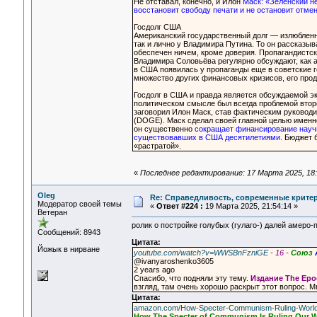
Не отставал, конечно, и Илон
Маск: «Зеленский не
восстановит свободу печати и не остановит отме
Госдолг США
Американский государственный долг — излюбленна
так и лично у Владимира Путина. То он рассказыва
обеспечен ничем, кроме доверия. Пропагандистск
Владимира Соловьёва регулярно обсуждают, как 
в США появилась у пропаганды еще в советские год
множество других финансовых кризисов, его прод
Госдолг в США и правда является обсуждаемой эк
политическом смысле был всегда проблемой втор
заговорил Илон Маск, став фактическим руковод
(DOGE). Маск сделал своей главной целью именно
он существенно
сокращает финансирование научн
существовавших в США десятилетиями.
Бюджет б
«растратой».
«
Последнее редактирование: 17 Марта 2025, 18:
Oleg
Re: Справедливость, современные критерии
Модератор своей темы
«
Ответ #224 :
19 Марта 2025, 21:54:14 »
Ветеран
ролик о постройке голубых (гулаго-) далей амеро-
Сообщений: 8943
Цитата:
Йожык в нирване
youtube.com/watch?v=WWSBnFzniGE
- 16 -
Союз
@ivanyaroshenko3605
2 years ago
Спасибо, что подняли эту тему.
Издание The Ep
взгляд, там очень хорошо раскрыт этот вопрос. М
Цитата:
amazon.com/How-Specter-Communism-Ruling-World
How The Specter of Communism Is Ruling Our W