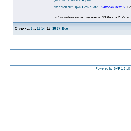
youtube/Безменов Юрий
fbsearch.ru/"Юрий Безменов"
- Найдено книг: 6
- не
«
Последнее редактирование: 20 Марта 2025, 20:
Страниц:
1
...
13
14
[
15
]
16
17
Все
Powered by SMF 1.1.10