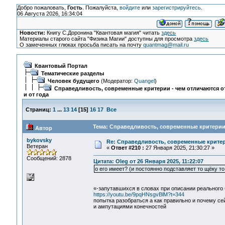
Добро пожаловать,
Гость
. Пожалуйста,
войдите
или
зарегистрируйтесь
.
06 Августа 2026, 16:34:04
Новости:
Книгу С.Доронина "Квантовая магия" читать
здесь
Материалы старого сайта "Физика Магии" доступны для просмотра
здесь
О замеченных глюках просьба писать на почту
quantmag@mail.ru
Квантовый Портал
Тематические разделы
Человек будущего
(Модератор:
Quangel
)
Справедливость, современные критерии - чем отличаются от
и от года
Страниц:
1
...
13
14
[
15
]
16
17
Все
Тема: Справедливость, современные критерии -
Автор
bykovsky
Re: Справедливость, современные критерии
Ветеран
«
Ответ #210 :
27 Января 2025, 21:30:27 »
Сообщений: 2878
Цитата: Oleg от 26 Января 2025, 11:22:07
о его имеет? (и постоянно подставляет то щёку то
«-запутавшихся в словах при описании реального
https://youtu.be/9pqHNsgvBlM?t=344
попытка разобраться а как правильно и почему се
и ампутациями конечностей