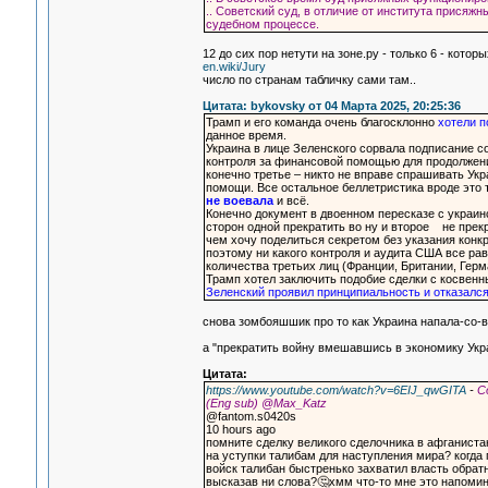
.. Советский суд, в отличие от института присяж
судебном процессе.
12 до сих пор нетути на зоне.ру - только 6 - кото
en.wiki/Jury
число по странам табличку сами там..
Цитата: bykovsky от 04 Марта 2025, 20:25:36
Трамп и его команда очень благосклонно
хотели п
данное время.
Украина в лице Зеленского сорвала подписание с
контроля за финансовой помощью для продолжени
конечно третье – никто не вправе спрашивать Укр
помощи. Все остальное беллетристика вроде это те
не воевала
и всё.
Конечно документ в двоенном пересказе с украин
сторон одной прекратить во ну и второе не прекр
чем хочу поделиться секретом без указания кон
поэтому ни какого контроля и аудита США все рав
количества третьих лиц (Франции, Британии, Герма
Трамп хотел заключить подобие сделки с косвен
Зеленский проявил принципиальность и отказался
снова зомбояшшик про то как Украина напала-со-вс
а "прекратить войну вмешавшись в экономику Укр
Цитата:
https://www.youtube.com/watch?v=6EIJ_qwGITA
-
Сд
(Eng sub) ‪@Max_Katz‬
@fantom.s0420s
10 hours ago
помните сделку великого сделочника в афганиста
на уступки талибам для наступления мира? когда 
войск талибан быстренько захватил власть обрат
высказав ни слова?🤔хмм что-то мне это напомин