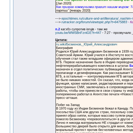
[Jan 2020]
Как призрак коммунизма правит нашим миром: Т
партии"
[январь 2020]
--->
epochtimes.ru/culture-and-art/literatura/..nashim-
--->
rutracker.org/forum/viewtopic.php?t=6475883
- К
п.2
кагэбэ супротив iогцiв - там же
youtu.be/WWSBnFzniGE?t=447
- 7:27 - прозвучало
Цитата:
ru.wiki/Безменов,_Юрий_Александрович
Биография
Родился Юрий Александрович Безменов в 1939 го
Советской Армии. Юрий учился в Институте вост
обучения стал также младшим офицером админист
КГБ. Первое назначение было в Индию переводчи
нефтеперерабатывающего комплекса в штатах
Би
назначен в отдел политических публикаций Агент
пропаганде и дезинформации. Как рассказывает 
КГБ, а остальные — контролируемыми КГБ авторам
не было никаких новостей. Он сказал, что, когда 
функция, кроме написания, редактирования и пер
иностранных СМИ, заключалась в сопровождении 
работы, чтобы они принесли в свои страны ту ин
попеременно работал в Агентстве печати «Новос
пресс-атташе.
Побег на Запад
В 1970 году из Индии Безменов бежал в Канаду. П
посольства США или других стран, поскольку сове
принял образ хиппи, которые массово гуляли рядо
помогло Безменову «перевоплотиться» в другое л
Лично я никогда материально НЕ страдал от комм
Большинство дверей было открыто для меня, боль
моральный протест против бесчеловечных методов