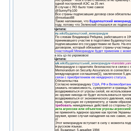
построишь - тебя к ответственности не привлекут
одной построеной АЭС за 25 лет.
В случае с ЯО было тоже самое
@SunnyFly100
Все страны подписавшие договор свои обязатель
@msebast88
Также напоминаю, что
Будапештский меморанд
году, потому что Зеленский отказался их подпис
Цитата:
ru
.wiki/Будапештский_меморандум
По словам Владимира Рябцева, работавшего в 19
принимавшего участие в подготовке Будапештско
подписавшими его государствами не было. На ег
договором, который обязывает страны-участницы 
«настоящий Меморандум будет применим с моме
а ось цэ по укромовскi
Цитата:
uk
.wiki/Будапештський_меморандум
+translate.yan
Меморандум о гарантиях безопасности в связи с 
Memorandum on Security Assurances in connection wit
международное соглашение[1], заключенное 5 де
связи с приобретением ею неядерного статуса
.
Обязательства
Согласно меморандуму
США, РФ и Великобритани
уважать независимость, суверенитет и границы У
воздерживаться от угрозы силой, ее использован
их оружие никогда не будет использоваться прот
воздерживаться от экономического давления, на
прав, присущих ее суверенитету, и таким образо
требовать
немедленных действий со стороны С
акта агрессии или объектом угрозы агрессие
не применять ядерное оружие как против Украины 
оружия, кроме случая нападения на них самих, и
///
Этот меморандум вступает в силу с момента под
и русском языках.
об. Будапешт, 5 декабря 1994