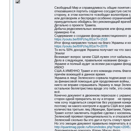
Свободный Мир и справедливость общие понятия и
отказавшихся портить сердечно сосудистую систе
сторону, в этом контексте «свобода» волонтёров 
или договорняк и беспредел особенно ограничений
принудительно обойдясь без рекомендаций врачей
Детально о проекте Трампа.
Добыча редкоземельных минералов или фонд инвест
примерно 4 м.
Содержание о создании фонда инвестиционного р
https://youtu.be/8XPzhqJ81io?t=1518
Итог фонд направлен только на благо Украины и к
https://youtu.be/8XPzhqJ81io?t=2078
То есть 50% доходов Украина получает на что захо
Эпилог
Возникает вопрос зачем США нужен этот кабальны
Дело в следующем, правильное название фонда –
Украине и полный аудит за всеми расходами фонд
ИМХО
США А ИМЕННО Трамп и его команда очень благос
причём воюющей в данное время.
Украина в лице Зеленского сорвала подписание со
за финансовой помощью для продолжения войны, н
никто не вправе спрашивать Украину в лице Зелен
остальное беллетристика вроде это тебе, это снов
всё.
Конечно документ в двоенном пересказе с украин
сторон одной прекратить во ну и второе не прекр
чем хочу поделиться секретом без указания кон
поэтому ни какого контроля и аудита США все рав
количества третьих лиц (Франции, Британии, Герман
Трамп хотел заключить подобие сделки с косвенн
Зеленский проявил принципиальность и отказался
Зеленский сколько бы кто дал и пусть сгинут прок
Но это эмоции документ правильно перечитать в 
http://quantmag.ppole.ru/forum/index.php?topic=2045
Дополнительно показать Илону Маску фото