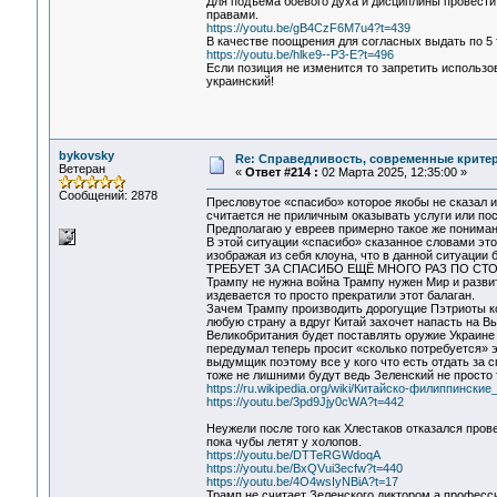
Для подъёма боевого духа и дисциплины провести
правами.
https://youtu.be/gB4CzF6M7u4?t=439
В качестве поощрения для согласных выдать по 5 т
https://youtu.be/hlke9--P3-E?t=496
Если позиция не изменится то запретить использо
украинский!
bykovsky
Re: Справедливость, современные критерии
Ветеран
«
Ответ #214 :
02 Марта 2025, 12:35:00 »
Сообщений: 2878
Пресловутое «спасибо» которое якобы не сказал и
считается не приличным оказывать услуги или пост
Предполагаю у евреев примерно такое же понимани
В этой ситуации «спасибо» сказанное словами это
изображая из себя клоуна, что в данной ситуации
ТРЕБУЕТ ЗА СПАСИБО ЕЩЁ МНОГО РАЗ ПО СТО
Трампу не нужна война Трампу нужен Мир и развит
издевается то просто прекратили этот балаган.
Зачем Трампу производить дорогущие Пэтриоты к
любую страну а вдруг Китай захочет напасть на В
Великобритания будет поставлять оружие Украине 
передумал теперь просит «сколько потребуется» э
выдумщик поэтому все у кого что есть отдать за 
тоже не лишними будут ведь Зеленский не просто 
https://ru.wikipedia.org/wiki/Китайско-филиппински
https://youtu.be/3pd9Jjy0cWA?t=442
Неужели после того как Хлестаков отказался пров
пока чубы летят у холопов.
https://youtu.be/DTTeRGWdoqA
https://youtu.be/BxQVui3ecfw?t=440
https://youtu.be/4O4wsIyNBiA?t=17
Трамп не считает Зеленского диктором а профес