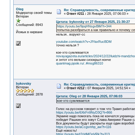
Oleg
Re: Справедливость, современные критерии
Модератор своей темы
«
Ответ #211 :
28 Января 2025, 07:06:03 »
Ветеран
Цитата: bykovsky от 27 Января 2025, 21:30:27
Сообщений: 8943
https://youtu.be/9pqHNsgvBlM?t=344
попытка разобраться а как правильно и почему с
Йожык в нирване
нельзя.. воруют-сс
youtube.com/watch?v=JfYaxRucBDM
точно нельзя ?
кое-хто сумлевается
novayagazeta.eu/articles/2024/12/22/luidzhi-mandzho
и энтот хто вельми сизокрыл нонче
quantmag.ppole.ru/..#msg86310
bykovsky
Re: Справедливость, современные критерии
Ветеран
«
Ответ #212 :
07 Февраля 2025, 14:51:54 »
Сообщений: 2878
Цитата: Oleg от 28 Января 2025, 07:06:03
кое-хто сумлевается
Голос на русском говорит о том что Трамп работае
https://youtu.be/6XkFn9NyD3Q?t=866
Украине надо помогать пока не кончатся украинцы
победит Рашкин его зовут Слава Америке Рашке с
Все документы будут раскрыты еще один воробей
https://youtu.be/aCcgsmhp_aw?t=116
Ещё новость!
https://youtu.be/t7rIdMOgVRk?t=313