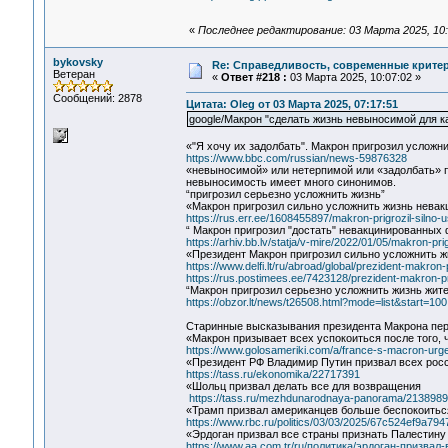
«
Последнее редактирование: 03 Марта 2025, 10:
bykovsky
Re: Справедливость, современные критерии
Ветеран
«
Ответ #218 :
03 Марта 2025, 10:07:02 »
Сообщений: 2878
Цитата: Oleg от 03 Марта 2025, 07:17:51
google/Макрон "сделать жизнь невыносимой для ка
«"Я хочу их задолбать". Макрон пригрозил услож
https://www.bbc.com/russian/news-59876328
«невыносимой» или нетерпимой или «задолбать» пр
невыносимость имеет много синонимов.
“пригрозил серьезно усложнить жизнь”
«Макрон пригрозил сильно усложнить жизнь нева
https://rus.err.ee/1608455897/makron-prigrozil-silno
“ Макрон пригрозил "достать" невакцинированных
https://arhiv.bb.lv/statja/v-mire/2022/01/05/makron-p
«Президент Макрон пригрозил сильно усложнить 
https://www.delfi.lt/ru/abroad/global/prezident-makro
https://rus.postimees.ee/7423128/prezident-makron-p
“Макрон пригрозил серьезно усложнить жизнь жит
https://obzor.lt/news/t26508.html?mode=list&start=100
Старинные высказывания президента Макрона пе
«Макрон призывает всех успокоиться после того, 
https://www.golosameriki.com/a/france-s-macron-urge
«Президент РФ Владимир Путин призвал всех рос
https://tass.ru/ekonomika/22717391
«Шольц призвал делать все для возвращения
https://tass.ru/mezhdunarodnaya-panorama/213898
«Трамп призвал американцев больше беспокоиться
https://www.rbc.ru/politics/03/03/2025/67c524ef9a79
«Эрдоган призвал все страны признать Палестину
https://www.aa.com.tr/ru/политика/эрдоган-призва