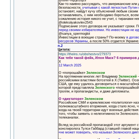
@user-hq2jb1sj2s
Как-то наивно рассуждать, что американские или
безопасности,
учитывая с какой легкостью Путин 
остановят, найдут кучу объяснений любым своим 
останавливать, с ним необходимо бороться, всем 
сожалению история никого не учит, с тиранами н
@oleksiiyakovlev2543
Подписание этого договора не указывает сроки. П
перед своими избирателями. Но инвестиции не иду
@sanya_spermoglot
Инвестиции в воющие страны? По-моему
в догов
ресурсов Украины
, а после 50% отдается Украине
п.2
Цитата:
https://theins.ru/obshestvo/279373
Как тебе такой фейк, Илон Маск? 6 примеров 
Х
12 March 2025
О «попрошайке»
Зеленском
На протяжении многих лет Владимир
Зеленский
—
российскими властями ботсетей в Х (Twitter). О
США, где ему удалось договориться о масштабной
которой представляла
Зеленского
«попрошайкой»
тролли, и пропагандисты, и даже дипломаты.
О «диктаторе»
Зеленском
Российские СМИ и кремлевские «политологи» назы
полномасштабного вторжения, когда стало ясно, 
когда на твоей территории идут военные действия
того, чтобы заявить о нелегитимности Зеленског
телеканалах.
Вслед за российской пропагандой этот аргумент 
конспиролога Тулси Габбард (ставшей главой нац
«не может поверить, что называл Зеленского дикт