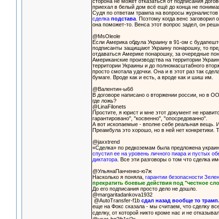
сторона не может отказаться от подписания догов
приехал в белый дом всё ещё до конца не понимая
Судя по ответам трампа на вопросы журналисто
сделка
подстава
.
Поэтому когда венс заговорил о 
она поможет-то. Венса этот вопрос задел, он ре
@MsOleole
Если Америка обдула Украину в 91-ом с будапеш
подписанты защищают Украину понарошку, то пре
отдаваться Америке понарошку, за очередные пон
Американские производства на территории Украин
территории Украины и до полномасштабного вторж
просто смотала удочки. Она и в этот раз так сде
бумаге. Вроде как и есть, а вроде как и шиш им.
@Валентин-ы6б
В договоре написано о вторжении россии, но в О
где ложь?
@LinaFilonets
Простите, я юрист и мне этот документ не нравитс
гарантировано", "косвенно", "опосредованно".
А вот ископаемые - вполне себе реальная вещь. И
Преамбула это хорошо, но в ней нет конкретики.
@jaxxtrend
«Сделка» по редкоземам была предложена украинск
спустил ее на уровень личного пиара и пустых о
диктатора
. Все эти разговоры о том что сделка и
@УльянаПанченко-ю7ж
Насколько я поняла,
гарантии безопасности Зелен
прекратить боевые действия под "честное сло
До его подписания просто дело не дошло.
@margaritadankova1932
@AutoTransfer-f1b
сдал назад вообще то трамп.
еще на Фокс сказала - мы считаем, что сделку вс
сделку, от которой никто кроме нас и не отказыва