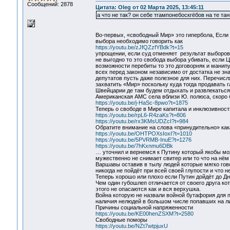
Сообщений: 2878
Цитата: Oleg от 02 Марта 2025, 13:45:11
а что не так? он себе тrампонебоскrёбов на те т
Во-первых, «свободный Мир» это гипербола, Если 
выбора необходимо говорить как
https://youtu.be/zJfQZzfYBdk?t=15
упрощении, если суд отменяет результат выборов т
не выгодно то это свобода выбора убивать, если 
возможности перебиты то это договорняк и манип
всех перед законом независимо от достатка не зн
депутатов пусть даже полезное для них. Перечисл
захватить «Мир» поскольку куда тогда продавать 
Швейцарии де там будем отдыхать и развлекаться
Американская АМС села вблизи Ю. полюса, скоро б
https://youtu.be/j-HaSc-8pwo?t=1875
Теперь о свободе в Мире капитала и инклюзивност
https://youtu.be/rpL6-R4zaKs?t=806
https://youtu.be/rx3KMsUDZcI?t=984
Обратите внимание на слова «принудительно» как
https://youtu.be/OHTPOXsIoxI?t=1010
https://youtu.be/5PVRMB-InuE?t=1276
https://youtu.be/7hKxnmu6DBk
… уточнил и вернемся к Путину который якобы мо
мужественно не снимает свитер или то что на нём
Варшавы оставив в тылу людей которые мягко гово
никогда не пойдёт при всей своей глупости и что н
Теперь хорошо или плохо если Путин дойдёт до Д
Чем один губошлеп отличается от своего друга ко
этого не опасаются как и вся верхушка.
Война которую не назвали войной бутафория для 
наличия нелюдей в большом числе попавших на ли
Причины социальной напряженности
https://youtu.be/KE00henZSXM?t=2580
Свободные поморы
https://youtu.be/NZt7wtpjuxU