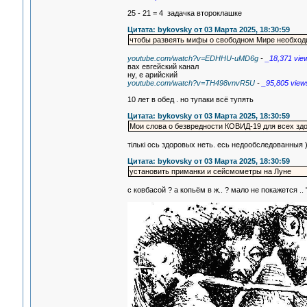
25 - 21 = 4 задачка второклашке
Цитата: bykovsky от 03 Марта 2025, 18:30:59
чтобы развеять мифы о свободном Мире необход
youtube.com/watch?v=EDHHU-uMD6g
-
_18,371 vie
вах евгейский канал
ну, е арийский
youtube.com/watch?v=TH498vnvR5U
-
_95,805 view
10 лет в обед . но тупаки всё тупять
Цитата: bykovsky от 03 Марта 2025, 18:30:59
Мои слова о безвредности КОВИД-19 для всех зд
тiлькi ось здоровых неть. есь недообследованныя )
Цитата: bykovsky от 03 Марта 2025, 18:30:59
установить приманки и сейсмометры на Луне
с ковбасой ? а копьём в ж.. ? мало не покажется .