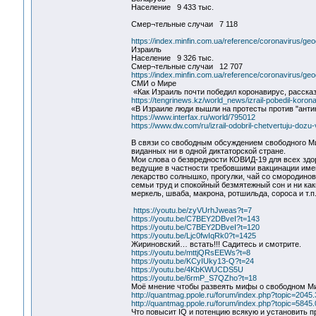
Население 9 433 тыс.
Смер¬тельные случаи 7 118
https://index.minfin.com.ua/reference/coronavirus/ge
Израиль
Население 9 326 тыс.
Смер¬тельные случаи 12 707
https://index.minfin.com.ua/reference/coronavirus/geo
СМИ о Мире
«Как Израиль почти победил коронавирус, расск
https://tengrinews.kz/world_news/izrail-pobedil-koron
«В Израиле люди вышли на протесты против "анти
https://www.interfax.ru/world/795012
https://www.dw.com/ru/izrail-odobril-chetvertuju-doz
В связи со свободным обсуждением свободного М
виданных ни в одной диктаторской стране.
Мои слова о безвредности КОВИД-19 для всех здо
ведущие в частности требовшими вакцинации имен
лекарство солнышко, прогулки, чай со смородин
семьи труд и спокойный безмятежный сон и ни как
меркель, шваба, макрона, ротшильда, сороса и т.
https://youtu.be/zyVUrhJweas?t=7
https://youtu.be/C7BEY2DBveI?t=143
https://youtu.be/C7BEY2DBveI?t=120
https://youtu.be/Ljc0fwIqRk0?t=1425
Жириновский… встать!!! Садитесь и смотрите.
https://youtu.be/mttjQRsEEWs?t=8
https://youtu.be/KCyIUky13-Q?t=24
https://youtu.be/4KbKWUCDS5U
https://youtu.be/6rmP_S7QZho?t=18
Моё мнение чтобы развеять мифы о свободном Ми
http://quantmag.ppole.ru/forum/index.php?topic=2045
http://quantmag.ppole.ru/forum/index.php?topic=5845.
Что повысит IQ и потенцию всякую и установить 