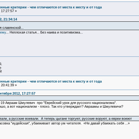
ные критерии - чем отличаются от места к месту и от года
17:27:57 »
, 21:34:14
 славянской...
чему
... Неплохая статья... Без наива и позитивизма...
й.
е
!
ные критерии - чем отличаются от места к месту и от года
20:41:39 »
тября 2012, 17:27:57
9-19 Авраам Шмулевич про "Еврейский урок для русского национализма".
ошо, а вот национализм - плохо. Так кто утверждает? Авраамы и Шмулевичи?
али, а русские воевали. А теперь цыгане торгуют, русские воруют, а евреи воюют
тасовка "иудейская", убаюкивает автор ум читателя. «Не давай убаюкать себя ...»