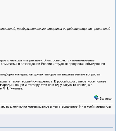
ношений, предкризисного мониторинга и предотвращения проявлений
заров к казахам и кыргызам». В них освещаются возникновение
 и семитизма в возрождении России и трудных процессах объединения
 подборки материалов других авторов по затрагиваемым вопросам.
ации, а также теорией суперэтноса. В российском суперэтносе полнее
Народы и нации интегрируются не в одну какую-то нацию, а в
 Л.Н. Гумилев.
Записан
деляю вселенную на материальное и нематериальное. Ни в коей партии или