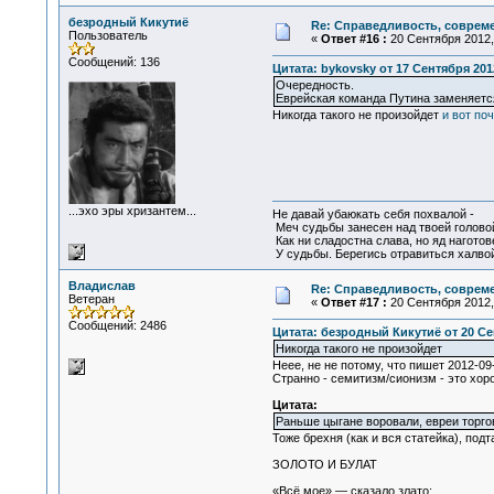
безродный Кикутиё
Re: Справедливость, современ
Пользователь
«
Ответ #16 :
20 Сентября 2012, 
Сообщений: 136
Цитата: bykovsky от 17 Сентября 2012
Очередность.
Еврейская команда Путина заменяется
Никогда такого не произойдет
и вот по
...эхо эры хризантем...
Не давай убаюкать себя похвалой -
Меч судьбы занесен над твоей голово
Как ни сладостна слава, но яд наготов
У судьбы. Берегись отравиться халвой
Владислав
Re: Справедливость, современ
Ветеран
«
Ответ #17 :
20 Сентября 2012, 
Сообщений: 2486
Цитата: безродный Кикутиё от 20 Сен
Никогда такого не произойдет
Неее, не не потому, что пишет 2012-0
Странно - семитизм/сионизм - это хор
Цитата:
Раньше цыгане воровали, евреи торгов
Тоже брехня (как и вся статейка), под
ЗОЛОТО И БУЛАТ
«Всё мое»,— сказало злато;