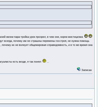
в моей жизни пара-тройка урок прозрел, в чем они, корни мистицизма
ут всегда, почему им не страшны перемены госстроя, не нужна помощь
, почему их не волнует общемировая справедливость, и в то же время она
агуалисты есть везде, я так понял
...
Записан