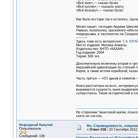
«Всё мое»,— сказал булат.
«Всё куплю»,— сказало злато;
«Всё возьму»,— сказал булат.
Как было исстари так и осталось. Цыг
Мелко пашет, господин Авраам Шмуле
Раввин, политолог, президент «Инс
терроризма, в частности на Северном
---------
Здесь тоже есть интересное:
Г.А. ЮГ
Место издания: Москва-Алматы
Издательство: КНТО «КАХАК»
Год издания: 2004
Тираж: 500 экз.
Дополнительно включены вторая и трет
евразийской цивилизации по степной г
Кореи, а также истоки корейской, каза
Часть третья — «От арьев и семитов 
Книга рассчитана на всех, интерересу
выражается сущность ныне выдвигаемог
суперэтносы. Таков исторический и с
Не сторонник "квантовой магии, психо
секте не состою.
безродный Кикутиё
Re: Справедливость, современ
Пользователь
«
Ответ #18 :
20 Сентября 2012, 
Сообщений: 136
Цитата: Владислав от 20 Сентября 20