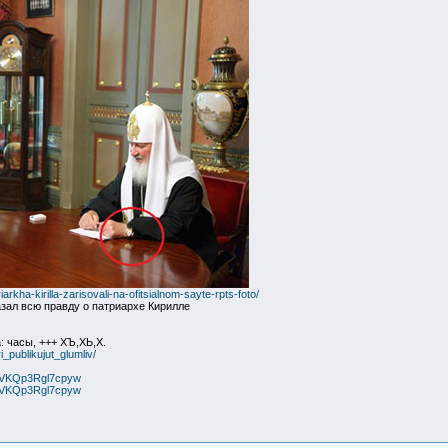
rkha-kirilla-zarisovali-na-ofitsialnom-sayte-rpts-foto/
ал всю правду о патриархе Кирилле
 часы, +++ ХЪ,ХЬ,Х.
_publikujut_glumliv/
CuVKQp3Rgl7cpyw
CuVKQp3Rgl7cpyw