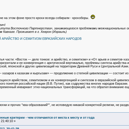
ане на этом фоне просто крохи всегда собирали - крохоборы.
вич!
титута Восточного Партнерства», занимающегося проблемами межнациональных от
 Кавказе. Проживает в г. Хеврон (Израиль)
АЙ АРИЙСТВО И СЕМИТИЗМ ЕВРАЗИЙСКИХ НАРОДОВ
ья части: «Восток — дело тонкое: и арийство, и семитизм» и «От арьев и семитов-ха
оризонтали и ее конвергенция с арктической вертикалью, проблемы синтеза арийства
хской, японской и других цивилизаций на территории Древней Руси и Центральной Азии.
— хазаров к казахам и кыргызам» — продолжение о степной цивилизации — состоит из
ющихся арийством, семитизмом и их конвергенцией и синтезом в евразийской цивилиз
о понятия российской нации (В.В. Путин), как содружества многих народов Евразии. 
овременный инвариант этно-национальных трансформций, на что обратил внимание еще
логии и прочих "ква-образований"", не исповедую никакой конкретной религии, не раз
ные критерии - чем отличаются от места к месту и от года
21:40:10 »
12, 20:41:39