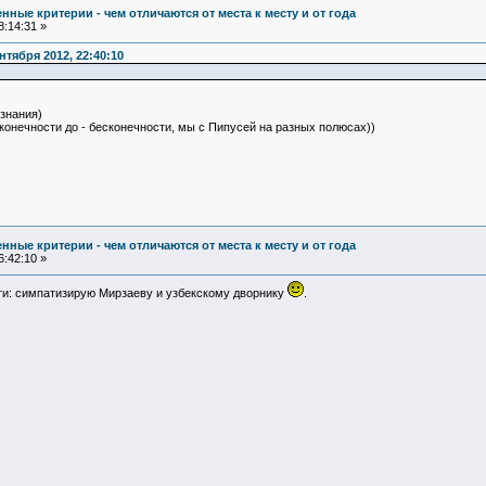
ные критерии - чем отличаются от места к месту и от года
:14:31 »
тября 2012, 22:40:10
знания)
сконечности до - бесконечности, мы с Пипусей на разных полюсах))
ные критерии - чем отличаются от места к месту и от года
:42:10 »
и: симпатизирую Мирзаеву и узбекскому дворнику
.