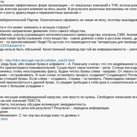
ти.
крупнению эффективных форм организации – от локальных компаний к ТНК, использую
ым агентам рычаги влияния на весь рынок. В результате рыночные механизмы не спо
ит к росту дерегуляции и перманентным кризисам.»
 Кибернетической Партии. Окончательно оформить их никак не могу, поэтому выкладыв
ти и что может изменить в лучшую сторону?
ильное направление движения этого самого общества.
ебления, угроза угрожающего интеллектуального превосходства, контроль СМИ, Аноним
истовая труба (название этого вещества - самое длинное слово в русском языке), д
ент - по просвечиванию! Люди! По-русски это переводится как "аппаратура для провед
=13241&start=0
»
да нельзя быть обезьяной. Качественный перевод при той же информативности – увели
!) -
http://niko-deryagin.narod.ru/index_sub10.html
 ряда букв, ибо первая буква в алфавите – А. Поначалу считал, что это недрёманное 
йте присмотримся повнимательней. Существует такое понятие – ритм. Солнце восходит 
дчиняясь этому неоспоримому факту, будем читать буквы слева - направо. От левого о
нию – останавливать. В чьих силах остановить процесс создания? Создающего! Потому-
ом стоящей буквы. Если слева – создавать. Справа – остановить. Перекладина говори
ней присмотреться к данной букве, то увидим гребущие к себе руки и схематическое и
нное с большим усердием.»
 не несущие информационной нагрузки, они просто не нужны. Свободное написание вс
сла или значения ТЕКСТА.
ответа, поскольку обсудим возникшую эмерджентность.
 грамотность речи или результат? Результат – передача информации.
ания.
бложения». С тех пор мы всегда кому-то должны.»
.html