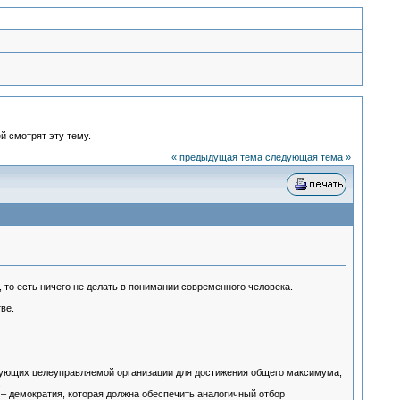
й смотрят эту тему.
« предыдущая тема
следующая тема »
 то есть ничего не делать в понимании современного человека.
ве.
бующих целеуправляемой организации для достижения общего максимума,
.
– демократия, которая должна обеспечить аналогичный отбор