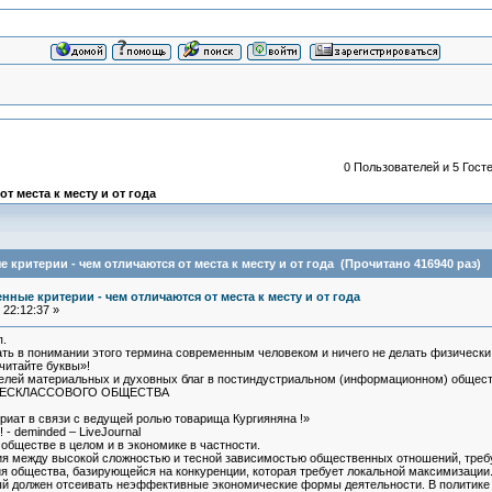
0 Пользователей и 5 Госте
 места к месту и от года
критерии - чем отличаются от места к месту и от года (Прочитано 416940 раз)
ные критерии - чем отличаются от места к месту и от года
22:12:37 »
п.
ать в понимании этого термина современным человеком и ничего не делать физически,
читайте буквы»!
елей материальных и духовных благ в постиндустриальном (информационном) общест
 БЕСКЛАССОВОГО ОБЩЕСТВА
риат в связи с ведущей ролью товарища Кургияняна !»
 - deminded – LiveJournal
обществе в целом и в экономике в частности.
чия между высокой сложностью и тесной зависимостью общественных отношений, тре
я общества, базирующейся на конкуренции, которая требует локальной максимизации
рый должен отсеивать неэффективные экономические формы деятельности. В политике 