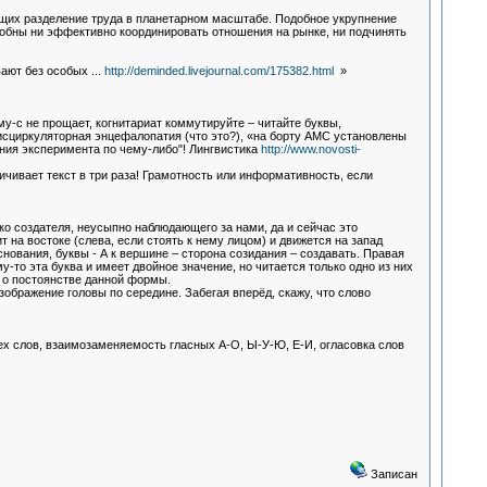
щих разделение труда в планетарном масштабе. Подобное укрупнение
собны ни эффективно координировать отношения на рынке, ни подчинять
ают без особых ...
http://deminded.livejournal.com/175382.html
»
у-с не прощает, когнитариат коммутируйте – читайте буквы,
исциркуляторная энцефалопатия (что это?), «на борту АМС установлены
ения эксперимента по чему-либо"! Лингвистика
http://www.novosti-
чивает текст в три раза! Грамотность или информативность, если
око создателя, неусыпно наблюдающего за нами, да и сейчас это
на востоке (слева, если стоять к нему лицом) и движется на запад
снования, буквы - А к вершине – сторона созидания – создавать. Правая
то эта буква и имеет двойное значение, но читается только одно из них
т о постоянстве данной формы.
зображение головы по середине. Забегая вперёд, скажу, что слово
ех слов, взаимозаменяемость гласных А-О, Ы-У-Ю, Е-И, огласовка слов
Записан