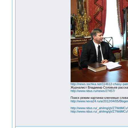
http://news.tochka.net/114612-chasy-patria
Журналист Владимир Соловьев рассказ
http://www.ridus.ru/news/27457/
Поиск режим картинки ключевые слова:
http://www.neva24.ru/a/2012/04/05/Blogeri
http://www.ridus.ru/_ah/img/gVZ7WdM
http://www.ridus.ru/_ah/img/gVZ7WdM