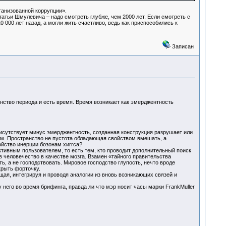
ганизованной коррупции».
атьи Шмулевича – надо смотреть глубже, чем 2000 лет. Если смотреть с
 000 лет назад, а могли жить счастливо, ведь как приспособились к
Записан
янство периода и есть время. Время возникает как эмерджентность
исутствует минус эмерджентность, созданная конструкция разрушает или
ом. Пространство не пустота обладающая свойством вмешать, а
ойство инерции бозонам хиггса?
тивным пользователем, то есть тем, кто проводит дополнительный поиск
 человечество в качестве мозга. Взамен «тайного правительства
ь, а не господствовать. Мировое господство глупость, нечто вроде
рыть форточку.
ая, интегрируя и проводя аналогии из вновь возникающих связей и
 него во время брифинга, правда ли что мэр носит часы марки FrankMuller