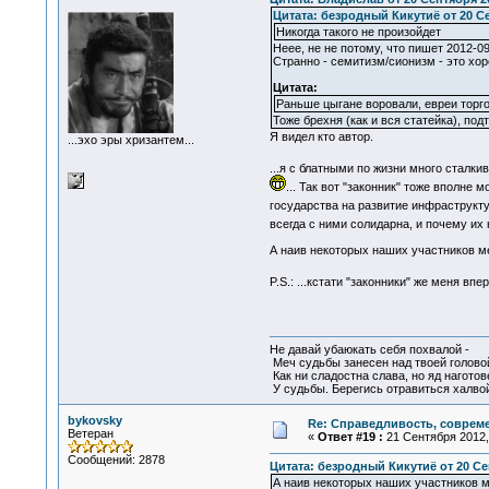
Цитата: безродный Кикутиё от 20 Се
Никогда такого не произойдет
Неее, не не потому, что пишет 2012-
Странно - семитизм/сионизм - это хо
Цитата:
Раньше цыгане воровали, евреи торго
Тоже брехня (как и вся статейка), под
Я видел кто автор.
...эхо эры хризантем...
...я с блатными по жизни много сталки
... Так вот "законник" тоже вполне 
государства на развитие инфраструкт
всегда с ними солидарна, и почему их 
А наив некоторых наших участников меня
P.S.: ...кстати "законники" же меня в
Не давай убаюкать себя похвалой -
Меч судьбы занесен над твоей голово
Как ни сладостна слава, но яд наготов
У судьбы. Берегись отравиться халвой
bykovsky
Re: Справедливость, современ
Ветеран
«
Ответ #19 :
21 Сентября 2012, 
Сообщений: 2878
Цитата: безродный Кикутиё от 20 Сен
А наив некоторых наших участников мен