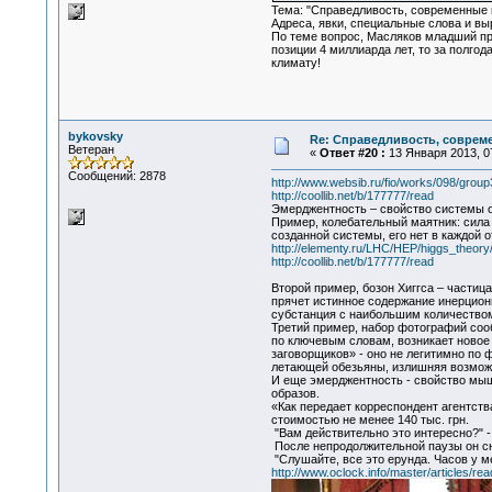
Тема: "Справедливость, современные кр
Адреса, явки, специальные слова и в
По теме вопрос, Масляков младший пр
позиции 4 миллиарда лет, то за полгод
климату!
bykovsky
Re: Справедливость, современ
Ветеран
«
Ответ #20 :
13 Января 2013, 07
Сообщений: 2878
http://www.websib.ru/fio/works/098/group
http://coollib.net/b/177777/read
Эмерджентность – свойство системы о
Пример, колебательный маятник: сила 
созданной системы, его нет в каждой 
http://elementy.ru/LHC/HEP/higgs_theory
http://coollib.net/b/177777/read
Второй пример, бозон Хиггса – части
прячет истинное содержание инерцион
субстанция с наибольшим количеством
Третий пример, набор фотографий соо
по ключевым словам, возникает новое 
заговорщиков» - оно не легитимно по ф
летающей обезьяны, излишняя возмож
И еще эмерджентность - свойство мыш
образов.
«Как передает корреспондент агентств
стоимостью не менее 140 тыс. грн.
"Вам действительно это интересно?" -
После непродолжительной паузы он сн
"Слушайте, все это ерунда. Часов у ме
http://www.oclock.info/master/articles/re