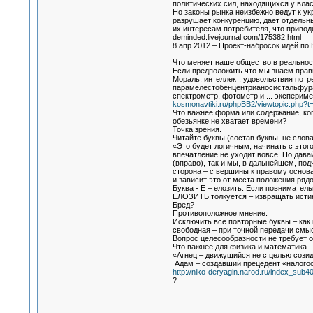
политических сил, находящихся у влас
Но законы рынка неизбежно ведут к у
разрушает конкуренцию, дает отдельн
их интересам потребителя, что привод
deminded.livejournal.com/175382.html
8 апр 2012 – Проект-набросок идей по
Что меняет наше общество в реальнос
Если предположить что мы знаем прав
Мораль, интеллект, удовольствия потр
парамелестобенцентрианосистальфураз
спектрометр, фотометр и ... эксперим
kosmonavtiki.ru/phpBB2/viewtopic.php?t
Что важнее форма или содержание, ког
обезьянке не хватает времени?
Точка зрения.
Читайте буквы (состав буквы, не слова
«Это будет логичным, начинать с этого
впечатление не уходит вовсе. Но дава
(вправо), так и мы, в дальнейшем, по
сторона – с вершины к правому основа
и зависит это от места положения ряд
Буква - Е – елозить. Если повниматель
ЕЛОЗИТЬ толкуется – извращать исти
Бред?
Противоположное мнение.
Исключить все повторные буквы – как
свободная – при точной передачи смы
Вопрос целесообразности не требует 
Что важнее для физика и математика –
«Агнец – движущийся не с целью созид
Адам – создавший прецедент «налогоо
http://niko-deryagin.narod.ru/index_sub40
?