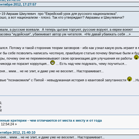
нтября 2012, 17:27:57
09-19 Авраам Шмулевич про "Еврейский урок для русского национализма".
рошо, а вот национализм - плохо. Так кто утверждает? Авраамы и Шмулевичи?
вали, а русские воевали. А теперь цыгане торгуют, русские воруют, а евреи воюют
тасовка "иудейская", убаюкивает автор ум читателя. «Не давай убаюкать себя ...»
вался. Потому и такой сторонник теории заговоров - ибо как узнал какую роль играют 
мог бы себе позволить написать
честную, правдивую
статью почему блатные были и буд
уры, почему они не переименовывают свою организацию для улучшения ее работы
никогда не поразит коррупция...
... Есть над чем подумать, чему поучиться...
... ммм... не не злит, и даже уже не веселит... Настораживает...
первые "познакомили" с Пипой - невыдуманная история о квантовой запутанности
...Н
й.
е
!
ные критерии - чем отличаются от места к месту и от года
12:54:24 »
тября 2012, 21:40:10
я... ммм... не не злит, и даже уже не веселит... Настораживает...