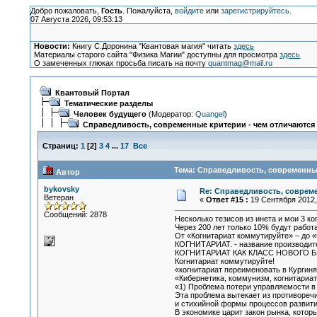
Добро пожаловать,
Гость
. Пожалуйста,
войдите
или
зарегистрируйтесь
.
07 Августа 2026, 09:53:13
Новости:
Книгу С.Доронина "Квантовая магия" читать
здесь
Материалы старого сайта "Физика Магии" доступны для просмотра
здесь
О замеченных глюках просьба писать на почту
quantmag@mail.ru
Квантовый Портал
Тематические разделы
Человек будущего
(Модератор:
Quangel
)
Справедливость, современные критерии - чем отличаются от
Страниц:
1
[
2
]
3
4
...
17
Все
Тема: Справедливость, современные 
Автор
bykovsky
Re: Справедливость, современ
Ветеран
«
Ответ #15 :
19 Сентября 2012, 
Сообщений: 2878
Несколько тезисов из инета и мои 3 ко
Через 200 лет только 10% будут работ
От «Когнитариат коммутируйте» – до «
КОГНИТАРИАТ. - название производит
КОГНИТАРИАТ КАК КЛАСС НОВОГО
Когнитариат коммутируйте!
«когнитариат переименовать в Кургиня
«Кибернетика, коммунизм, когнитариат!
«1) Проблема потери управляемости в 
Эта проблема вытекает из противоре
и стихийной формы процессов развити
В экономике царит закон рынка, кото