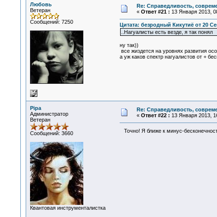
Любовь
Re: Справедливость, современ
Ветеран
«
Ответ #21 :
13 Января 2013, 08
Сообщений: 7250
Цитата: безродный Кикутиё от 20 Сен
..Нагуалисты есть везде, я так понял
ну так))
все жиздется на уровнях развития осо
а уж каков спектр нагуалистов от + бе
Pipa
Re: Справедливость, современ
Администратор
«
Ответ #22 :
13 Января 2013, 16
Ветеран
Точно! Я ближе к минус-бесконечност
Сообщений: 3660
Квантовая инструменталистка