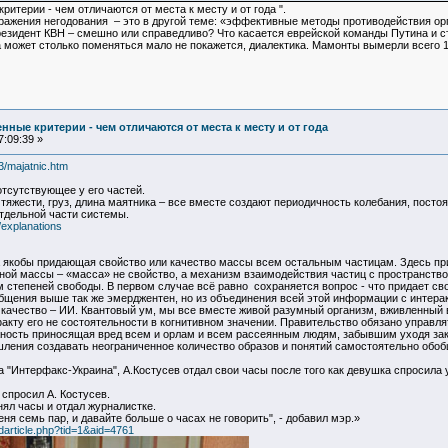
итерии - чем отличаются от места к месту и от года ".
ыражения негодования – это в другой теме: «эффективные методы противодействия ор
езидент КВН – смешно или справедливо? Что касается еврейской команды Путина и ст
а может столько поменяться мало не покажется, диалектика. Мамонты вымерли всего 10
ные критерии - чем отличаются от места к месту и от года
:09:39 »
3/majatnic.htm
тсутствующее у его частей.
тяжести, груз, длина маятника – все вместе создают периодичность колебания, посто
отдельной части системы.
/explanations
ца якобы придающая свойство или качество массы всем остальным частицам. Здесь пр
ной массы – «масса» не свойство, а механизм взаимодействия частиц с пространств
 степеней свободы. В первом случае всё равно сохраняется вопрос - что придает св
бщения выше так же эмерджентен, но из объединения всей этой информации с интерак
качество – ИИ. Квантовый ум, мы все вместе живой разумный организм, вживленный в
акту его не состоятельности в когнитивном значении. Правительство обязано управлят
ность приносящая вред всем и орлам и всем рассеянным людям, забывшим уходя зак
ления создавать неограниченное количество образов и понятий самостоятельно обобщ
а "Интерфакс-Украина", А.Костусев отдал свои часы после того как девушка спросила у
 спросил А. Костусев.
ял часы и отдал журналистке.
ня семь пар, и давайте больше о часах не говорить", - добавил мэр.»
adarticle.php?tid=1&aid=4761