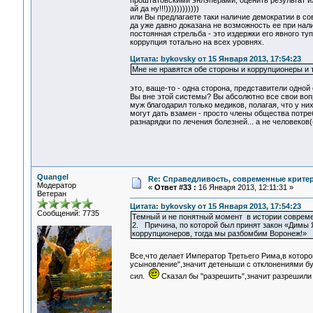
проштатовскими энлэпёрами, оценить результат их
ай да ну!!!))))))))))))
или Вы предлагаете таки наличие демократии в с
да уже давно доказана не возможность ее при на
постоянная стрельба - это издержки его явного ту
коррупция тотально на всех уровнях.
Цитата: bykovsky от 15 Января 2013, 17:54:23
Мне не нравятся обе стороны и коррупционеры и т
это, ваще-то - одна сторона, представители одной
Вы вне этой системы? Вы абсолютно все свои воп
муж благодарил только медиков, полагая, что у них
могут дать взамен - просто члены общества потреб
разнарядки по лечения болезней... а не человеков(
Quangel
Re: Справедливость, современные критерии
Модератор
«
Ответ #33 :
16 Января 2013, 12:11:31 »
Ветеран
Цитата: bykovsky от 15 Января 2013, 17:54:23
Сообщений: 7735
Темный и не понятный момент в истории современ
2. Причина, по которой был принят закон «Димы 
коррупционеров, тогда мы разбомбим Воронеж!»
Все,что делает Император Третьего Рима,в котор
усыновление",значит детеныши с отклонениями бу
сил.
Сказал бы "разрешить",значит разрешили 