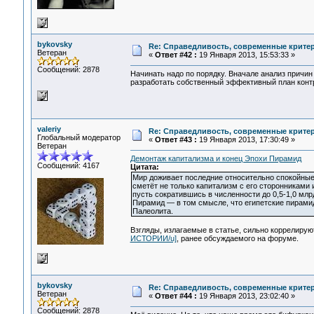
bykovsky
Re: Справедливость, современные критерии
Ветеран
«
Ответ #42 :
19 Января 2013, 15:53:33 »
Сообщений: 2878
Начинать надо по порядку. Вначале анализ причин
разработать собственный эффективный план контр
valeriy
Re: Справедливость, современные критерии
Глобальный модератор
«
Ответ #43 :
19 Января 2013, 17:30:49 »
Ветеран
Демонтаж капитализма и конец Эпохи Пирамид
Сообщений: 4167
Цитата:
Мир доживает последние относительно спокойные 
сметёт не только капитализм с его сторонниками
пусть сократившись в численности до 0,5-1,0 млр
Пирамид — в том смысле, что египетские пирами
Палеолита.
Взгляды, излагаемые в статье, сильно коррелирую
ИСТОРИИ/u]
, ранее обсуждаемого на форуме.
bykovsky
Re: Справедливость, современные критерии
Ветеран
«
Ответ #44 :
19 Января 2013, 23:02:40 »
Сообщений: 2878