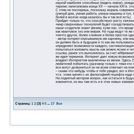
наукой наиболее способные (видеть новое), рожда
«кризис капитализма конца ХХ — начала XXI в. это
С этим не поспоришь, поскольку мораль современн
(умный дом, умная работа, умные машины и туп, туп
болей в мозгах когда казалось бы и так всё есть).
Пройдет только то, что способствует росту связн
«мир сверхновых технологий будет соседствовать 
наши создатели знают физику хуже нас, что вроде 
как квантовое эхо или мираж. Но туда ведут те же
«нечто другое, более сложное и более простое од
- автор потерял описываемую им картинку, или мал
он должен быть в будущем и то как им пользоватьс
определяет возможности каждого, систематизация
попытаться изложить мысль как можно яснее и чет
ссылки, ранее это выполнялось за счет аббревиа
же идея терминов. Интернет дает новую возможнос
владеет Интернетом выключены из жизни. Здесь 2
любителей поболтать (разговор только с теми кто г
все могут дозвониться он не всем отвечает на пои
– скажи что-нибудь чтобы я тебя увидел, вот и Инт
«т.е. этике менял с их философией гешефта надо 
На поднятый автором вопрос, как остаться в буду
изменится, но мы там есть и в этих новых измерен
Страниц:
1
2
[
3
]
4
5
...
17
Все