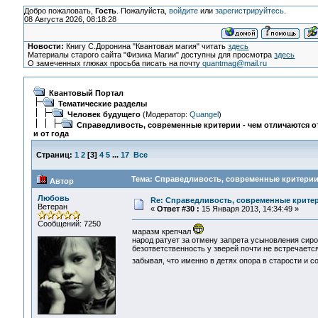
Добро пожаловать,
Гость
. Пожалуйста,
войдите
или
зарегистрируйтесь
.
08 Августа 2026, 08:18:28
Новости:
Книгу С.Доронина "Квантовая магия" читать
здесь
Материалы старого сайта "Физика Магии" доступны для просмотра
здесь
О замеченных глюках просьба писать на почту
quantmag@mail.ru
Квантовый Портал
Тематические разделы
Человек будущего
(Модератор:
Quangel
)
Справедливость, современные критерии - чем отличаются от
и от года
Страниц:
1
2
[
3
]
4
5
...
17
Все
Тема: Справедливость, современные критерии -
Автор
Любовь
Re: Справедливость, современные критерии
Ветеран
«
Ответ #30 :
15 Января 2013, 14:34:49 »
Сообщений: 7250
маразм крепчал
народ ратует за отмену запрета усыновления сирот
безответственность у зверей почти не встречается
забывая, что именно в детях опора в старости и 