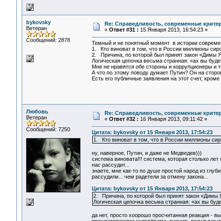
bykovsky
Re: Справедливость, современные критерии
Ветеран
«
Ответ #31 :
15 Января 2013, 16:54:23 »
Сообщений: 2878
Темный и не понятный момент в истории совреме
1. Кто виноват в том, что в России миллионы сир
2. Причина, по которой был принят закон «Димы 
Логическая цепочка весьма странная: «ах вы буде
Мне не нравятся обе стороны и коррупционеры и т
А что по этому поводу думает Путин? Он на сторо
Есть его публичные заявления на этот счет, кром
Любовь
Re: Справедливость, современные критерии
Ветеран
«
Ответ #32 :
16 Января 2013, 09:11:42 »
Сообщений: 7250
Цитата: bykovsky от 15 Января 2013, 17:54:23
1. Кто виноват в том, что в России миллионы сир
ну, наверное, Путин, и даже не Медведев)))
система виновата!!! система, которая столько лет
нас рассудит...
знаете, мне как-то по душе простой народ из глу
рассудили... чем радетели за отмену закона...
Цитата: bykovsky от 15 Января 2013, 17:54:23
2. Причина, по которой был принят закон «Димы
Логическая цепочка весьма странная: «ах вы буд
да нет, просто хоорошо просчитанная реакция - в