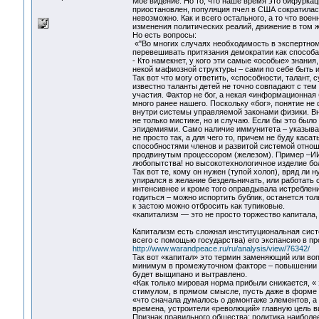
Моё видение. Но то, что наше время это бифуркац
приостановлен, популяция пчел в США сократилась
невозможно. Как и всего остального, а то что вое
изменения политических реалий, движение в том же
Но есть вопросы:
«"Во многих случаях необходимость в экспертном з
перевешивать притязания демократии как способа
- Кто намекнет, у кого эти самые «особые» знания
некой мафиозной структуры – сами по себе быть 
Так вот что могу ответить, «способности, талант
известно таланты детей не точно совпадают с тем
участия. Фактор не бог, а некая «информационная
много ранее нашего. Поскольку «бог», понятие не
внутри системы управляемой законами физики. Вну
не только мистике, но и случаю. Если бы это было
эпидемиями. Само наличие иммунитета – указывае
не просто так, а для чего то, причем не буду кас
способностями членов и развитой системой отнош
продвинутым процессором (железом). Пример –ИИ,
любопытства! но высокотехнологичное изделие бо
Так вот те, кому он нужен (тупой холоп), вряд ли 
упирался в желание бездельничать, или работать ст
интенсивнее и кроме того оправдывала истребление
годиться – можно испортить бублик, останется тол
к застою можно отбросить как тупиковые.
«капитализм — это не просто торжество капитала,
Капитализм есть сложная институциональная сист
всего с помощью государства) его экспансию в пр
http://www.warandpeace.ru/ru/analysis/view/76342/
Так вот «капитал» это термин заменяющий или воп
минимум в промежуточном факторе – повышении стр
будет выщипано и вытравлено.
«Как только мировая норма прибыли снижается, « з
стимулом, в прямом смысле, пусть даже в форме ла
«что сначала думалось о демонтаже элементов, а 
времена, устроители «революций» главную цель ви
Признак правильного общества: политика наиболе