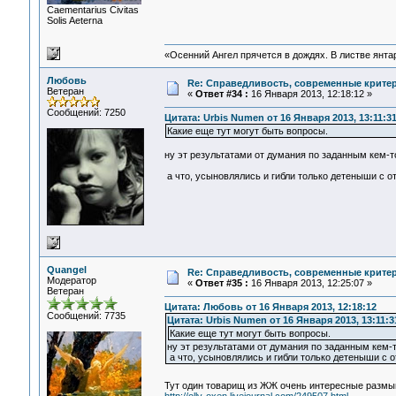
Сaementarius Civitas
Solis Aeterna
«Осенний Ангел прячется в дождях. В листве янтарн
Любовь
Re: Справедливость, современные критерии
Ветеран
«
Ответ #34 :
16 Января 2013, 12:18:12 »
Сообщений: 7250
Цитата: Urbis Numen от 16 Января 2013, 13:11:3
Какие еще тут могут быть вопросы.
ну эт результатами от думания по заданным кем-т
а что, усыновлялись и гибли только детеныши с 
Quangel
Re: Справедливость, современные критерии
Модератор
«
Ответ #35 :
16 Января 2013, 12:25:07 »
Ветеран
Цитата: Любовь от 16 Января 2013, 12:18:12
Сообщений: 7735
Цитата: Urbis Numen от 16 Января 2013, 13:11:3
Какие еще тут могут быть вопросы.
ну эт результатами от думания по заданным кем-т
а что, усыновлялись и гибли только детеныши с 
Тут один товарищ из ЖЖ очень интересные размы