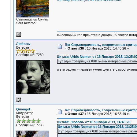
http://olly-oxen.livejournal.com/249507.html
Сaementarius Civitas
Solis Aeterna
«Осенний Ангел прячется в дождях. В листве янтарн
Любовь
Re: Справедливость, современные критерии
Ветеран
«
Ответ #36 :
16 Января 2013, 14:45:26 »
Сообщений: 7250
Цитата: Urbis Numen от 16 Января 2013, 13:25:0
Тут один товарищ из ЖЖ очень интересные разм
и это радует - человек умеет думать самостоятел
Quangel
Re: Справедливость, современные критерии
Модератор
«
Ответ #37 :
16 Января 2013, 16:33:49 »
Ветеран
Цитата: Любовь от 16 Января 2013, 14:45:26
Сообщений: 7735
Цитата: Urbis Numen от 16 Января 2013, 13:25:0
Тут один товарищ из ЖЖ очень интересные разм