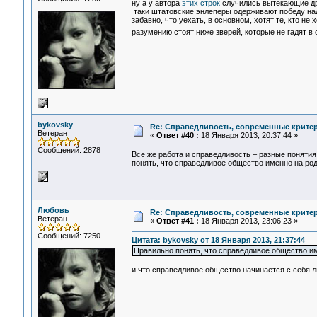
ну а у автора
этих строк
случились вытекающие др
таки штатовские энлеперы одерживают победу над
забавно, что уехать, в основном, хотят те, кто не 
разумению стоят ниже зверей, которые не гадят в
bykovsky
Re: Справедливость, современные критерии
Ветеран
«
Ответ #40 :
18 Января 2013, 20:37:44 »
Сообщений: 2878
Все же работа и справедливость – разные понятия
понять, что справедливое общество именно на род
Любовь
Re: Справедливость, современные критерии
Ветеран
«
Ответ #41 :
18 Января 2013, 23:06:23 »
Сообщений: 7250
Цитата: bykovsky от 18 Января 2013, 21:37:44
Правильно понять, что справедливое общество им
и что справедливое общество начинается с себя 