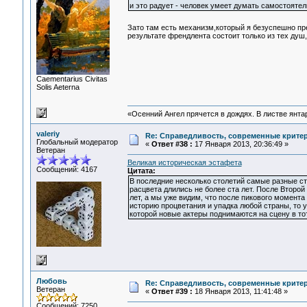
и это радует - человек умеет думать самостоятел
Зато там есть механизм,который я безуспешно п
результате френдлента состоит только из тех ду
Сaementarius Civitas
Solis Aeterna
«Осенний Ангел прячется в дождях. В листве янтарн
valeriy
Re: Справедливость, современные критерии
Глобальный модератор
«
Ответ #38 :
17 Января 2013, 20:36:49 »
Ветеран
Великая историческая эстафета
Сообщений: 4167
Цитата:
В последние несколько столетий самые разные с
расцвета длились не более ста лет. После Второ
лет, а мы уже видим, что после пикового момент
историю процветания и упадка любой страны, то у
которой новые актеры поднимаются на сцену в тот
Любовь
Re: Справедливость, современные критерии
Ветеран
«
Ответ #39 :
18 Января 2013, 11:41:48 »
Сообщений: 7250