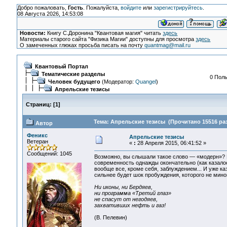
Добро пожаловать,
Гость
. Пожалуйста,
войдите
или
зарегистрируйтесь
.
08 Августа 2026, 14:53:08
Новости:
Книгу С.Доронина "Квантовая магия" читать
здесь
Материалы старого сайта "Физика Магии" доступны для просмотра
здесь
О замеченных глюках просьба писать на почту
quantmag@mail.ru
Квантовый Портал
Тематические разделы
0 Поль
Человек будущего
(Модератор:
Quangel
)
Апрельские тезисы
Страниц:
[
1
]
Тема: Апрельские тезисы (Прочитано 15516 раз
Автор
Феникс
Апрельские тезисы
Ветеран
«
:
28 Апреля 2015, 06:41:52 »
Сообщений: 1045
Возможно, вы слышали такое слово — «модерн»? 
современность однажды окончательно (как казало
вообще все, кроме себя, заблуждением... И уже каз
сильнее будет шок пробуждения, которого не минов
Ни иконы, ни Бердяев,
ни программа «Третий глаз»
не спасут от негодяев,
захвативших нефть и газ!
(В. Пелевин)