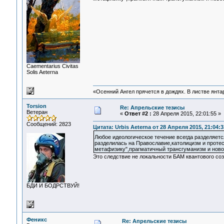
Сaementarius Civitas
Solis Aeterna
«Осенний Ангел прячется в дождях. В листве янтарн
Torsion
Re: Апрельские тезисы
Ветеран
«
Ответ #2 :
28 Апреля 2015, 22:01:55 »
Сообщений: 2823
Цитата: Urbis Aeterna от 28 Апреля 2015, 21:04:3
Любое идеологическое течение всегда разделяетс
разделилась на Православие,католицизм и проте
метафизику",прагматичный трансгуманизм и новое
Это следствие не локальности БАМ квантового соз
БДИ И БОДРСТВУЙ!
Феникс
Re: Апрельские тезисы