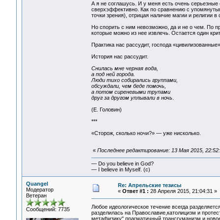
А я не соглашусь. И у меня есть очень серьезные 
сверхэффективно. Как по сравнению с упомянутым
точки зрения), отрицая наличие магии и религии 
Но спорить с ним невозможно, да и не о чем. По 
которые можно из нее извлечь. Остается один кри
Практика нас рассудит, господа «цивилизованные»
История нас рассудит.
Снилась мне черная вода,
а под ней города.
Люди тихо собирались группами,
обсуждали, чем беде помочь,
а потом сиреневыми трупами
друг за другом уплывали в ночь
.
(Е. Головин)
***
«Сторож, сколько ночи?» — уже нисколько.
«
Последнее редактирование: 13 Мая 2015, 22:52
— Do you believe in God?
— I believe in Myself. (c)
Quangel
Re: Апрельские тезисы
Модератор
«
Ответ #1 :
28 Апреля 2015, 21:04:31 »
Ветеран
Любое идеологическое течение всегда разделяетс
Сообщений: 7735
разделилась на Православие,католицизм и протес
метафизику",прагматичный трансгуманизм и новое 