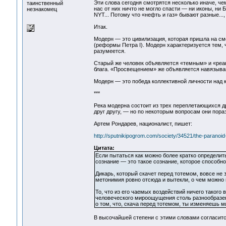
Эти слова сегодня смотрятся несколько иначе, чем 
таинственный
нас от них ничто не могло спасти — ни иконы, ни Б
незнакомец
NYT... Потому что «нефть и газ» бывают разные...
Итак.
Модерн — это цивилизация, которая пришла на сме
(реформы Петра I). Модерн характеризуется тем, ч
разумеется.
Старый же человек объявляется «темным» и «реак
блага. «Просвещением» же объявляется навязыван
Модерн — это победа коллективной личности над к
***
Река модерна состоит из трех переплетающихся др
друг другу, — но по некоторым вопросам они пора
Артем Рондарев, националист, пишет:
http://sputnikipogrom.com/society/34521/the-paranoid-
Цитата:
Если пытаться как можно более кратко определить
сознание — это такое сознание, которое способ
Дикарь, который скачет перед тотемом, вовсе н
метонимия ровно отсюда и вытекли, о чем можно п
То, что из его чаемых воздействий ничего такого
человеческого мироощущения столь разнообразе
о том, что, скача перед тотемом, ты изменяешь м
В высочайшей степени с этими словами согласится