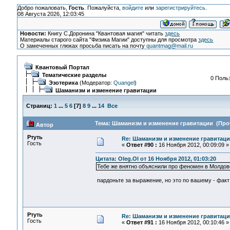
Добро пожаловать,
Гость
. Пожалуйста,
войдите
или
зарегистрируйтесь
.
08 Августа 2026, 12:03:45
Новости:
Книгу С.Доронина "Квантовая магия" читать
здесь
Материалы старого сайта "Физика Магии" доступны для просмотра
здесь
О замеченных глюках просьба писать на почту
quantmag@mail.ru
Квантовый Портал
Тематические разделы
0 Польз
Эзотерика
(Модератор:
Quangel
)
Шаманизм и изменение гравитации
Страниц:
1
...
5
6
[
7
]
8
9
...
14
Все
Тема: Шаманизм и изменение гравитации (Проч
Автор
Ртуть
Re: Шаманизм и изменение гравитац
Гость
«
Ответ #90 :
16 Ноября 2012, 00:09:09 »
Цитата: Oleg.Ol от 16 Ноября 2012, 01:03:20
Тебе же внятно объяснили про феномен в Молдов
пардоньте за выражение, но это по вашему - факт 
Ртуть
Re: Шаманизм и изменение гравитац
Гость
«
Ответ #91 :
16 Ноября 2012, 00:10:46 »