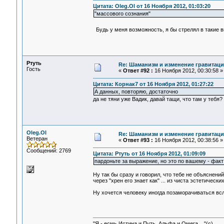
Цитата: Oleg.Ol от 16 Ноября 2012, 01:03:20
"массового сознания"
Будь у меня возможность, я бы стрелял в такие в
Ртуть
Re: Шаманизм и изменение гравитац
Гость
«
Ответ #92 :
16 Ноября 2012, 00:30:58 »
Цитата: Корнак7 от 16 Ноября 2012, 01:27:22
А данных, повторяю, достаточно
да не тяни уже Вадик, давай тащи, что там у тебя
Oleg.Ol
Re: Шаманизм и изменение гравитац
Ветеран
«
Ответ #93 :
16 Ноября 2012, 00:38:56 »
Сообщений: 2769
Цитата: Ртуть от 16 Ноября 2012, 01:09:09
пардоньте за выражение, но это по вашему - факт 
Ну так бы сразу и говорил, что тебе не объяснени
через "хрен его знает как" ... из чиста эстетически
Ну хочется человеку иногда позаморачиваться вслас
"Я - есмь Истина и Путь, Альфа и Омега ..."(с)