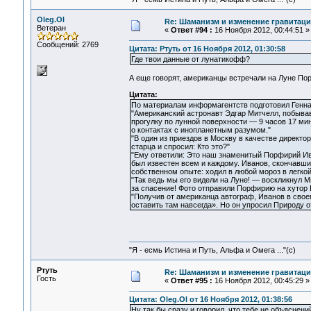
Oleg.Ol
Re: Шаманизм и изменение гравитац
Ветеран
«
Ответ #94 :
16 Ноября 2012, 00:44:51 »
Сообщений: 2769
Цитата: Ртуть от 16 Ноября 2012, 01:30:58
Где твои данные от лунатикофф?
А еще говорят, американцы встречали на Луне Пор
Цитата:
По материалам информагентств подготовил Генн
"Американский астронавт Эдгар Митчелл, побыва
прогулку по лунной поверхности — 9 часов 17 ми
о контактах с инопланетным разумом."
"В один из приездов в Москву в качестве директ
старца и спросил: Кто это?"
"Ему ответили: Это наш знаменитый Порфирий Ив
был известен всем и каждому. Иванов, скончавший
собственном опыте: ходил в любой мороз в легкой 
"Так ведь мы его видели на Луне! — воскликнул 
за спасение! Фото отправили Порфирию на хутор В
"Получив от американца автограф, Иванов в свое
оставить там навсегда». Но он упросил Природу о
"Я - есмь Истина и Путь, Альфа и Омега ..."(с)
Ртуть
Re: Шаманизм и изменение гравитац
Гость
«
Ответ #95 :
16 Ноября 2012, 00:45:29 »
Цитата: Oleg.Ol от 16 Ноября 2012, 01:38:56
Ну так бы сразу и говорил, что тебе не объяснен