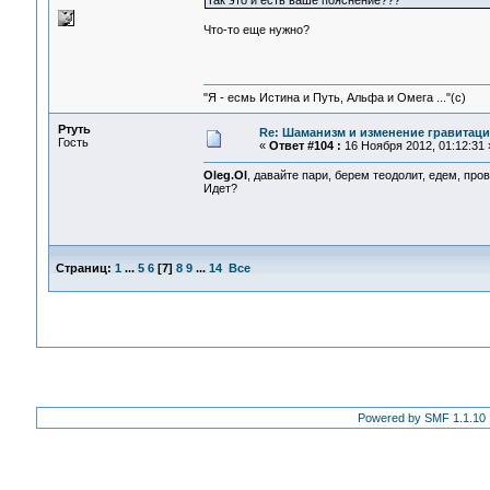
Так это и есть ваше пояснение???
Что-то еще нужно?
"Я - есмь Истина и Путь, Альфа и Омега ..."(с)
Ртуть
Re: Шаманизм и изменение гравитац
Гость
«
Ответ #104 :
16 Ноября 2012, 01:12:31 
Oleg.Ol
, давайте пари, берем теодолит, едем, пр
Идет?
Страниц:
1
...
5
6
[
7
]
8
9
...
14
Все
Powered by SMF 1.1.10