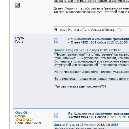
вы напутали что-то, это я тут физик, а вы лирик
Да нет. Лирик тут ты, ибо это ты в "реальности м
Так что "массовое сознание" тут - это твой modus o
"Я - есмь Истина и Путь, Альфа и Омега ..."(с)
Ртуть
Re: Шаманизм и изменение гравитац
Гость
«
Ответ #102 :
16 Ноября 2012, 01:10:56 
Цитата: Oleg.Ol от 15 Ноября 2012, 21:38:16
"Перцептивное поле" - это "внутреннее" сигнальн
"внешний мир" ... Внутреннее - это значит, что о
Вот анализатор приводящий все сенсорные каналы
структурой или же нейронной - это вопрос открыт
На то, что перцептивное поле - единое, указываю
Есть гипотеза, что единство перцептивного поля 
Так это и есть ваше пояснение???
Oleg.Ol
Re: Шаманизм и изменение гравитац
Ветеран
«
Ответ #103 :
16 Ноября 2012, 01:11:46 
Сообщений: 2769
Цитата: Ртуть от 16 Ноября 2012, 02:10:56