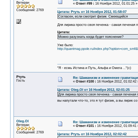
Ветеран
«
Ответ #99 :
16 Ноября 2012, 01:01:25 »
Сообщений: 2769
Цитата: Ртуть от 16 Ноября 2012, 01:58:07
Согласен, если смотрит физик Смеющийся
Для лирика просто своя печенка - самая печеная п
Цитата:
Можно разузнать когда будет пояснение?
Уже было:
http://quantmag.ppole.ru/index.php?option=com_sm
"Я - есмь Истина и Путь, Альфа и Омега ..."(с)
Ртуть
Re: Шаманизм и изменение гравитац
Гость
«
Ответ #100 :
16 Ноября 2012, 01:02:42 
Цитата: Oleg.Ol от 16 Ноября 2012, 02:01:25
Для лирика просто своя печенка - самая печеная п
вы напутали что-то, это я тут физик, а вы лирик
Oleg.Ol
Re: Шаманизм и изменение гравитац
Ветеран
«
Ответ #101 :
16 Ноября 2012, 01:09:41 
Сообщений: 2769
Цитата: Ртуть от 16 Ноября 2012, 02:02:42