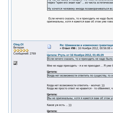
через "хрен его знает как" ... из чиста эстетическ
Ну хочется человеку иногда позаморачиваться всла
Если нечего сказать, то и приходить не надо было
оригинальны, хотя я кажется вам об этом уже гово
Oleg.Ol
Re: Шаманизм и изменение гравитац
Ветеран
«
Ответ #96 :
16 Ноября 2012, 00:56:08 »
Сообщений: 2769
Цитата: Ртуть от 16 Ноября 2012, 01:45:29
Если нечего сказать, то и приходить не надо было
Мне не надо приходить - я и не приходил ... Я уже 
Цитата:
Когда нет возможности ответить по существу, то о
Когда нет возможности ответить - молчат. )))
Когда же просто ответ не нравится - то обвиняют, ч
Цитата:
Вы не оригинальны, хотя я кажется вам об этом у
Каков уж есть ... )))
Цитата: