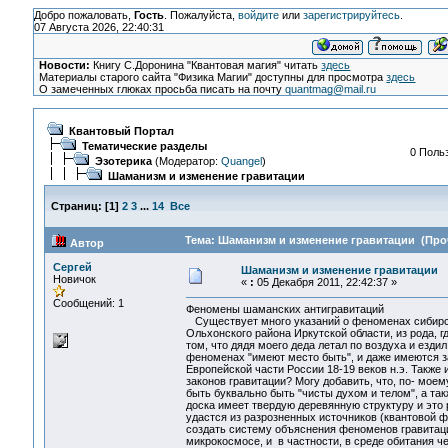
Добро пожаловать,
Гость
. Пожалуйста,
войдите
или
зарегистрируйтесь
.
07 Августа 2026, 22:40:31
Новости:
Книгу С.Доронина "Квантовая магия" читать
здесь
Материалы старого сайта "Физика Магии" доступны для просмотра
здесь
О замеченных глюках просьба писать на почту
quantmag@mail.ru
Квантовый Портал
Тематические разделы
0 Польз
Эзотерика
(Модератор:
Quangel
)
Шаманизм и изменение гравитации
Страниц:
[
1
]
2
3
...
14
Все
Тема: Шаманизм и изменение гравитации (Проч
Автор
Сергей
Шаманизм и изменение гравитации
Новичок
«
:
05 Декабря 2011, 22:42:37 »
Сообщений: 1
Феномены шаманских антигравитаций
Существует много указаний о феноменах сибирск
Ольхонского района Иркутской области, из рода, 
том, что дядя моего деда летал по воздуха и езд
феноменах "имеют место быть", и даже имеются з
Европейской части России 18-19 веков н.э. Такж
законов гравитации? Могу добавить, что, по- мое
быть буквально быть "чисты духом и телом", а т
доска имеет твердую деревянную структуру и это
удастся из разрозненных источников (квантовой ф
создать систему объяснения феноменов гравитаци
микрокосмосе, и в частности, в среде обитания ч