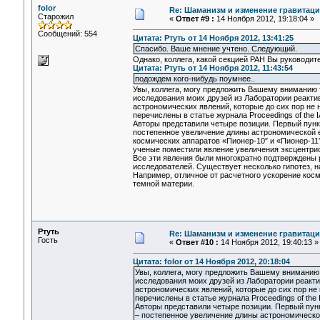
folor
Re: Шаманизм и изменение гравитац
Старожил
«
Ответ #9 :
14 Ноября 2012, 19:18:04 »
Сообщений: 554
Цитата: Ртуть от 14 Ноября 2012, 13:41:25
Спасибо. Ваше мнение учтено. Следующий.
Однако, коллега, какой секцией РАН Вы руководит
Цитата: Ртуть от 14 Ноября 2012, 11:43:54
подождем кого-нибудь поумнее..
Увы, коллега, могу предложить Вашему вниманию 
исследования моих друзей из Лаборатории реакти
астрономических явлений, которые до сих пор не
перечислены в статье журнала Proceedings of the 
Авторы представили четыре позиции. Первый пунк
постепенное увеличение длины астрономической е
космических аппаратов «Пионер-10″ и «Пионер-11
ученые поместили явление увеличения эксцентрис
Все эти явления были многократно подтверждены
исследователей. Существует несколько гипотез, 
Например, отличное от расчетного ускорение ко
темной материи.
Ртуть
Re: Шаманизм и изменение гравитац
Гость
«
Ответ #10 :
14 Ноября 2012, 19:40:13 »
Цитата: folor от 14 Ноября 2012, 20:18:04
Увы, коллега, могу предложить Вашему вниманию 
исследования моих друзей из Лаборатории реакт
астрономических явлений, которые до сих пор не
перечислены в статье журнала Proceedings of the 
Авторы представили четыре позиции. Первый пунк
– постепенное увеличение длины астрономической