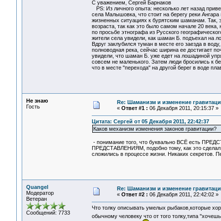
С уважением, Сергей Барнаков
PS: Из личного опыта: несколько лет назад приве
села Малышовка, что стоит на берегу реки Ангара
жизненных ситуациях к бурятским шаманам. Так, э
возраста, так как это было самом начале 20 века,
по просьбе этнографа из Русского географическог
жители села увидели, как шаман Б. подъехал на ло
Вдруг заклубился туман в месте его заезда в воду
полноводная река, сейчас ширина ее достигает по
увидели, что шаман Б. уже едет на лошадиной упря
совсем не маленького. Затем люди бросились к бе
что в месте "перехода" на другой берег в воде пла
Не знаю
Re: Шаманизм и изменение гравитац
Гость
«
Ответ #1 :
06 Декабря 2011, 20:15:37 »
Цитата: Сергей от 05 Декабря 2011, 22:42:37
Каков механизм изменения законов гравитации?
- понимание того, что буквально ВСЁ есть ПРЕД
ПРЕДСТАВЛЕНИЯМ, подобно тому, как это сделал 
сложились в процессе жизни. Никаких секретов. Пе
Quangel
Re: Шаманизм и изменение гравитац
Модератор
«
Ответ #2 :
06 Декабря 2011, 22:42:02 »
Ветеран
Что толку описывать умелых рыбаков,которые хор
Сообщений: 7733
обычному человеку что от того толку,типа "хоче