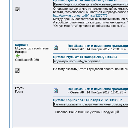
Цитата: Ртуть от 14 Ноября 2012, 11:04:42
Кто-нибудь способен дать объяснение данному 
Очевидно, коллеги, что тут классический и, кста
Кстати, глаз способен ошибаться и гораздо более
http://www.astronet.ru/db/msg/1270776
Между прочим состоятельные земляки шаманов ле
А вообще-то получается юмористическая сценка: 
"Ох уж мне "эти" зрячие с их образованностью"...
Корнак7
Re: Шаманизм и изменение гравитац
Модератор своей темы
«
Ответ #7 :
14 Ноября 2012, 12:38:52 »
Ветеран
Цитата: Ртуть от 14 Ноября 2012, 11:43:54
Сообщений: 959
подождем кого-нибудь поумнее..
Не могу сказать, что ты дождался своего, но нич
Ртуть
Re: Шаманизм и изменение гравитац
Гость
«
Ответ #8 :
14 Ноября 2012, 12:41:25 »
Цитата: Корнак7 от 14 Ноября 2012, 13:38:52
Не могу сказать, что поумнее, но ничего заслуж
Спасибо. Ваше мнение учтено. Следующий.