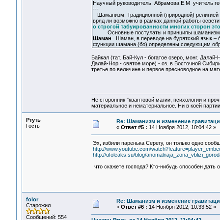
Научный руководитель: Абрамова Е.М учитель ге
---
Шаманизм. Традиционной (природной) религией о
вряд ли возможно в рамках данной работы осветит
о строгой табуированности многих сторон это
Основные постулаты и принципы шаманизма у в
Шаман
. Шаман, в переводе на бурятский язык –
функции шамана (бо) определены следующим обра
Байкал (тат. Бай-Кул - богатое озеро, монг. Далай-Н
Далай-Нор - святое море) - оз. в Восточной Сибири
третье по величине и первое пресноводное на мате
Не сторонник "квантовой магии, психологии и проч
материальное и нематериальное. Ни в коей партии
Ртуть
Re: Шаманизм и изменение гравитац
Гость
«
Ответ #5 :
14 Ноября 2012, 10:04:42 »
Эх, избили паренька Серегу, он только одно сооб
http://www.youtube.com/watch?feature=player_e
http://ufoleaks.su/blog/anomalnaja_zona_vblizi_gor
что скажете господа? Кто-нибудь способен дать
folor
Re: Шаманизм и изменение гравитац
Старожил
«
Ответ #6 :
14 Ноября 2012, 10:33:52 »
Сообщений: 554