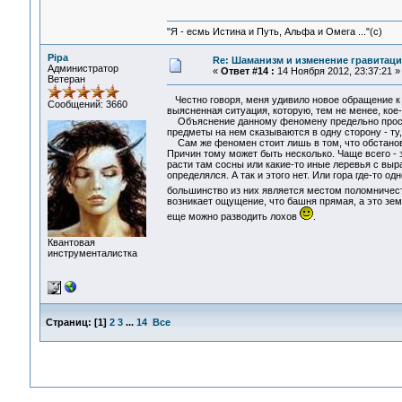
"Я - есмь Истина и Путь, Альфа и Омега ..."(с)
Pipa
Re: Шаманизм и изменение гравитац
Администратор
«
Ответ #14 :
14 Ноября 2012, 23:37:21 »
Ветеран
Честно говоря, меня удивило новое обращение к 
Сообщений: 3660
выясненная ситуация, которую, тем не менее, кое
Объяснение данному феномену предельно простое 
предметы на нем сказываются в одну сторону - ту,
Сам же феномен стоит лишь в том, что обстановк
Причин тому может быть несколько. Чаще всего - з
расти там сосны или какие-то иные леревья с вы
определялся. А так и этого нет. Или гора где-то 
большинство из них является местом поломничес
возникает ощущение, что башня прямая, а это зем
еще можно разводить лохов
.
Квантовая
инструменталистка
Страниц:
[
1
]
2
3
...
14
Все