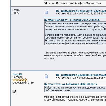
"Я - есмь Истина и Путь, Альфа и Омега ..."(с)
Ртуть
Re: Шаманизм и изменение гравитац
Гость
«
Ответ #12 :
14 Ноября 2012, 22:04:17 »
Цитата: Oleg.Ol от 14 Ноября 2012, 22:52:56
Если аномальщики уверены что нарушаются именн
Ведь есть очень точные механические приборы, к
иному закону чем законы механики ... ну и тогда
Если же нет, то тогда речь идет о каких-то лока
геометрической или условной геодезической, кот
Тут могут быть тысячи причин в сочетаниях вевоз
очередным артефактом реальности мнений ... ко
Большое спасибо за участие в обсуждении. Мне б
мне примеры изучения подобных аномалий которые
не о чем.
Oleg.Ol
Re: Шаманизм и изменение гравитац
Ветеран
«
Ответ #13 :
14 Ноября 2012, 23:22:08 »
Сообщений: 2769
Цитата: Ртуть от 14 Ноября 2012, 23:04:17
Найдите мне примеры изучения подобных аномалий
собственно не о чем.
Мне они неизвестны. Но это не значит что их нет 
С другой стороны - канешно ждемс ... исходя из п