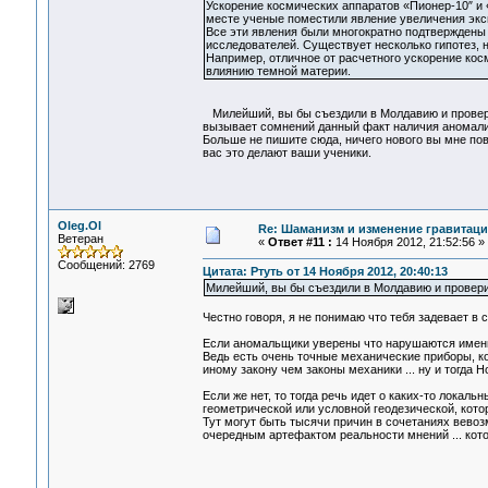
Ускорение космических аппаратов «Пионер-10″ и 
месте ученые поместили явление увеличения экс
Все эти явления были многократно подтверждены
исследователей. Существует несколько гипотез,
Например, отличное от расчетного ускорение ко
влиянию темной материи.
Милейший, вы бы съездили в Молдавию и проверил
вызывает сомнений данный факт наличия аномалии.
Больше не пишите сюда, ничего нового вы мне пов
вас это делают ваши ученики.
Oleg.Ol
Re: Шаманизм и изменение гравитац
Ветеран
«
Ответ #11 :
14 Ноября 2012, 21:52:56 »
Сообщений: 2769
Цитата: Ртуть от 14 Ноября 2012, 20:40:13
Милейший, вы бы съездили в Молдавию и проверил
Честно говоря, я не понимаю что тебя задевает в с
Если аномальщики уверены что нарушаются именно
Ведь есть очень точные механические приборы, ко
иному закону чем законы механики ... ну и тогда
Если же нет, то тогда речь идет о каких-то локал
геометрической или условной геодезической, кото
Тут могут быть тысячи причин в сочетаниях вевоз
очередным артефактом реальности мнений ... кот