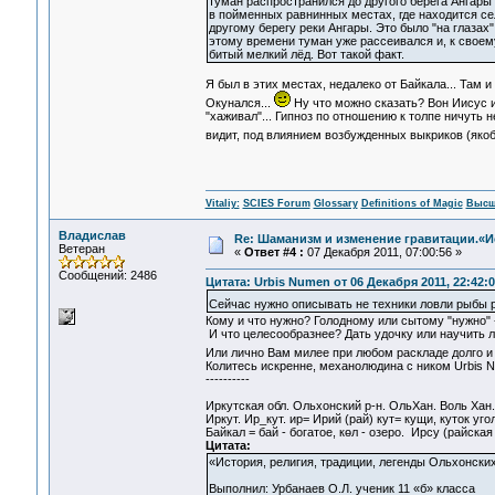
туман распространился до другого берега Ангары 
в пойменных равнинных местах, где находится се
другому берегу реки Ангары. Это было "на глазах"
этому времени туман уже рассеивался и, к своему
битый мелкий лёд. Вот такой факт.
Я был в этих местах, недалеко от Байкала... Там и л
Окунался...
Ну что можно сказать? Вон Иисус и
"хаживал"... Гипноз по отношению к толпе ничуть н
видит, под влиянием возбужденных выкриков (якобы
Vitaliy:
SCIES Forum
Glossary
Definitions of Magic
Высш
Владислав
Re: Шаманизм и изменение гравитации.«И
Ветеран
«
Ответ #4 :
07 Декабря 2011, 07:00:56 »
Сообщений: 2486
Цитата: Urbis Numen от 06 Декабря 2011, 22:42:0
Сейчас нужно описывать не техники ловли рыбы р
Кому и что нужно? Голодному или сытому "нужно" 
И что целесообразнее? Дать удочку или научить 
Или лично Вам милее при любом раскладе долго и 
Колитесь искренне, механолюдина с ником Urbis 
----------
Иркутская обл. Ольхонский р-н. ОльХан. Воль Хан.
Иркут. Ир_кут. ир= Ирий (рай) кут= кущи, куток уго
Байкал = бай - богатое, көл - озеро. Ирсу (райская
Цитата:
«История, религия, традиции, легенды Ольхонски
Выполнил: Урбанаев О.Л. ученик 11 «б» класса