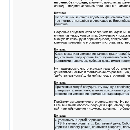
на санях без лошади
, а ниже - о повозке, запря
лошадь - под впечатлением "волшебных" шамански
Цитата:
Не объяснимые факты подобных феноменах "имею
частности, этнографов и очевидцев из Европейск
монахов.
Подобные свидетельства более чем ненадежны. Так
ничего извлекал, кольца и пр. бижутерию - пока ж
в какую из какой руки перекладывает, прикрываясь
ювелира, который по его заказу и изготавливал н
Цитата:
Каков механизм изменения законов гравитации? М
то, что такие люди должны быть буквально быть 
понятиями, например, дубовая доска имеет тверду
Ну... разговоры о чистоте духа и тела, об останов
действительностью и фантазмами стирается... Да
"действительность"... На мой взгляд, это явный п
Цитата:
Приглашаю людей обсудить эту научную проблему,
фундаментальных наук, а также психологии и д.р
феноменов изменения временных характеристик в 
Проблему вы формулируете осмысленную. Но вопр
Если мы таким образом подойдем к феномену цирк
найти им объяснение - я думаю, понятно, что бол
Цитата:
С уважением, Сергей Барнаков
PS: Из личного опыта: … Был летний день. Собра
упряжке к берегу реки и, не снижая скорости, пря