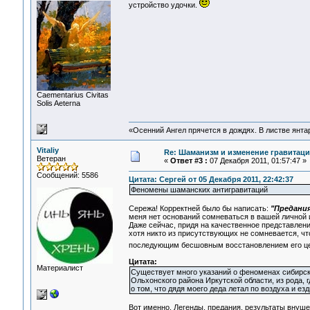
устройство удочки.
Сaementarius Civitas
Solis Aeterna
«Осенний Ангел прячется в дождях. В листве янтарн
Vitaliy
Re: Шаманизм и изменение гравитац
Ветеран
«
Ответ #3 :
07 Декабря 2011, 01:57:47 »
Сообщений: 5586
Цитата: Сергей от 05 Декабря 2011, 22:42:37
Феномены шаманских антигравитаций
Сережа! Корректней было бы написать:
"Предани
меня нет оснований сомневаться в вашей личной и
Даже сейчас, придя на качественное представление
хотя никто из присутствующих не сомневается, чт
последующим бесшовным восстановлением его цел
Цитата:
Материалист
Существует много указаний о феноменах сибирск
Ольхонского района Иркутской области, из рода, 
о том, что дядя моего деда летал по воздуха и ез
Вот именно. Легенды, предания, результаты внуше