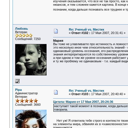
изучения оказывается, что все не так просто, как
нюансов, и тем сложнее кажется картина. В конце 
познании, когда дальше познавать все труднее и т
Любовь
Re: Ученый vs. Мистик
Ветеран
«
Ответ #102 :
17 Мая 2007, 20:31:41 »
Сообщений: 7250
Мария
Вы тоже не улавливаете про истинность и ложность
это несколько иное чем относительность знаний -
одинаковый уровень осознания, его распределение,
знания интерпритируются по собственному уровню
а при одном и том же уровне осознания работают 
и ту же проблему не одинаковым - т.е. каждый ви
Pipa
Re: Ученый vs. Мистик
Администратор
«
Ответ #103 :
17 Мая 2007, 20:40:40 »
Ветеран
Цитата: Мария от 17 Мая 2007, 20:24:36
Сообщений: 3660
наступает такой момент в познании, когда дальше 
говорила.
Нет уж! Я ответила тебе строго в контексте твое
на элементы мира, обвиняя их в «хамелеонности», 
помещаются.