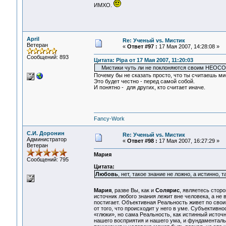
ИМХО.
April
Re: Ученый vs. Мистик
Ветеран
«
Ответ #97 :
17 Мая 2007, 14:28:08 »
Сообщений: 893
Цитата: Pipa от 17 Мая 2007, 11:20:03
Мистики чуть ли не поклоняются своим НЕОСОЗ
Почему бы не сказать просто, что ты считаешь мис
Это будет честно - перед самой собой.
И понятно - для других, кто считает иначе.
Fancy-Work
С.И. Доронин
Re: Ученый vs. Мистик
Администратор
«
Ответ #98 :
17 Мая 2007, 16:27:29 »
Ветеран
Мария
Сообщений: 795
Цитата:
Любовь
, нет, такое знание не ложно, а истинно,
Мария
, разве Вы, как и
Солярис
, являетесь стор
источник любого знания лежит вне человека, а не 
постигает. Объективная Реальность живет по свои
от того, что происходит у него в уме. Субъективн
«глюки», но сама Реальность, как истинный источн
нашего восприятия и нашего ума, и фундаментальн