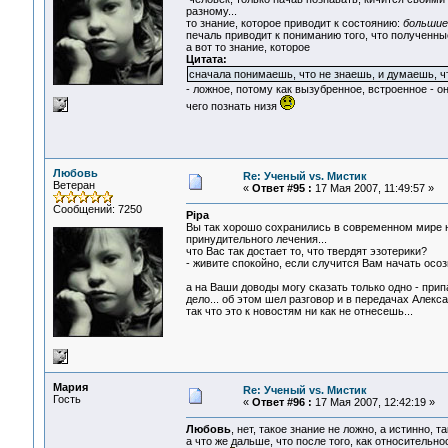
разному...
то знание, которое приводит к состоянию:
большие 
печаль приводит к пониманию того, что полученны
а вот то знание, которое
Цитата:
сначала понимаешь, что не знаешь, и думаешь, ч
- ложное, потому как вызубренное, встроенное - о
чего познать низя
Любовь
Re: Ученый vs. Мистик
Ветеран
«
Ответ #95 :
17 Мая 2007, 11:49:57 »
Сообщений: 7250
Pipa
Вы так хорошо сохранились в современном мире на
принудительного лечения...
что Вас так достает то, что твердят эзотерики?
- живите спокойно, если случится Вам начать осозн
а на Ваши доводы могу сказать только одно - прип
дело... об этом шел разговор и в передачах Алекса
так что это к новостям ни как не отнесешь...
Мария
Re: Ученый vs. Мистик
Гость
«
Ответ #96 :
17 Мая 2007, 12:42:19 »
Любовь
, нет, такое знание не ложно, а истинно, 
а что же дальше, что после того, как относительн