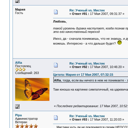
Мария
Re: Ученый vs. Мистик
Гость
«
Ответ #91 :
17 Мая 2007, 09:31:37 »
Любовь
,
такой уровень дурака наступает, когда познав пр
это его качественный переход
Имхо, да - сначала понимаешь, что не знаешь, и д
можешь. Интересно - а что дальше будет?
Alfia
Re: Ученый vs. Мистик
Постоялец
«
Ответ #92 :
17 Мая 2007, 10:46:20 »
Сообщений: 263
Цитата: Мария от 17 Мая 2007, 07:32:15
Alfia
, тогда, если вы ничего в нем не понимаете 
Там юноша на картинке симпатичный, на царевича
«
Последнее редактирование: 17 Мая 2007, 10:52:1
Pipa
Re: Ученый vs. Мистик
Администратор
«
Ответ #93 :
17 Мая 2007, 11:20:03 »
Ветеран
Мистики чуть ли не поклоняются своим НЕОСОЗ