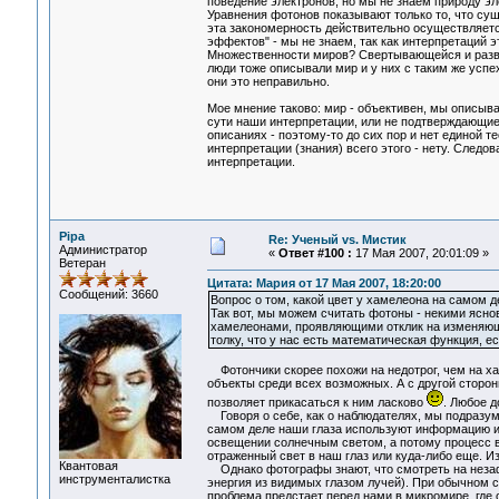
поведение электронов, но мы не знаем природу эле
Уравнения фотонов показывают только то, что сущ
эта закономерность действительно осуществляется
эффектов" - мы не знаем, так как интерпретаций 
Множественности миров? Свертывающейся и ра
люди тоже описывали мир и у них с таким же успе
они это неправильно.
Мое мнение таково: мир - объективен, мы описыв
сути наши интерпретации, или не подтверждающие
описаниях - поэтому-то до сих пор и нет единой 
интерпретации (знания) всего этого - нету. Следо
интерпретации.
Pipa
Re: Ученый vs. Мистик
Администратор
«
Ответ #100 :
17 Мая 2007, 20:01:09 »
Ветеран
Цитата: Мария от 17 Мая 2007, 18:20:00
Сообщений: 3660
Вопрос о том, какой цвет у хамелеона на самом де
Так вот, мы можем считать фотоны - некими ясн
хамелеонами, проявляющими отклик на изменяющи
толку, что у нас есть математическая функция, 
Фотончики скорее похожи на недотрог, чем на х
объекты среди всех возможных. А с другой стороны
позволяет прикасаться к ним ласково
. Любое д
Говоря о себе, как о наблюдателях, мы подразум
самом деле наши глаза используют информацию из
освещении солнечным светом, а потому процесс в
отраженный свет в наш глаз или куда-либо еще. И
Квантовая
Однако фотографы знают, что смотреть на незаф
инструменталистка
энергия из видимых глазом лучей). При обычном с
проблема предстает перед нами в микромире, где