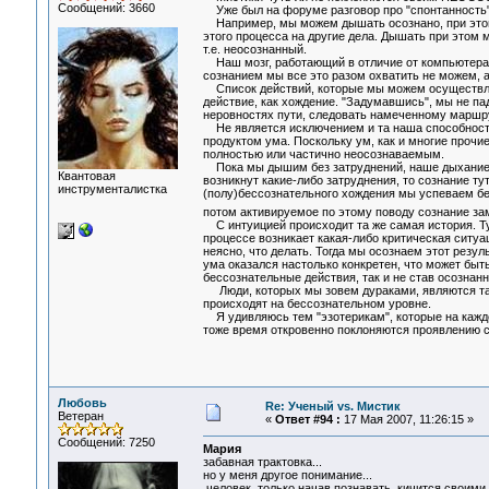
Сообщений: 3660
Уже был на форуме разговор про "спонтанность".
Например, мы можем дышать осознано, при этом с
этого процесса на другие дела. Дышать при этом м
т.е. неосознанный.
Наш мозг, работающий в отличие от компьютера 
сознанием мы все это разом охватить не можем, а
Список действий, которые мы можем осуществлять
действие, как хождение. "Задумавшись", мы не па
неровностях пути, следовать намеченному маршрут
Не является исключением и та наша способность,
продуктом ума. Поскольку ум, как и многие прочи
полностью или частично неосознаваемым.
Пока мы дышим без затруднений, наше дыхание м
Квантовая
возникнут какие-либо затруднения, то сознание ту
инструменталистка
(полу)бессознательного хождения мы успеваем бе
потом активируемое по этому поводу сознание зам
С интуицией происходит та же самая история. Тут
процессе возникает какая-либо критическая ситуац
неясно, что делать. Тогда мы осознаем этот резул
ума оказался настолько конкретен, что может быт
бессознательные действия, так и не став осознан
Люди, которых мы зовем дураками, являются тако
происходят на бессознательном уровне.
Я удивляюсь тем "эзотерикам", которые на каждо
тоже время откровенно поклоняются проявлению с
Любовь
Re: Ученый vs. Мистик
Ветеран
«
Ответ #94 :
17 Мая 2007, 11:26:15 »
Сообщений: 7250
Мария
забавная трактовка...
но у меня другое понимание...
человек, только начав познавать, кичится своими 