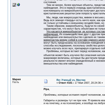
состояния.
Тем не менее, более крупные объекты, представ
наблюдения. Это в первую очередь кристаллически
конгломераты из микрообъектов получают достато
кристаллические решетки (или попросту кристалл
Мы, люди, как макросущества, живем в весьма у
Ведь вся земная «твердь» есть ничто иное, как кр
не только устойчивы к внешнему воздействию, но 
Таким образом, макрообъекты, будучи по своей п
характеристик, что могут быть объектами не толь
Что касается микрообъектов, их которых состав
наблюдения.
Их взаимодействие друг с другом при
наблюдение или вмешательство сделало их таким
микрочастиц между собой в составе единого целог
могут быть предсказаны на основании поведения в
способы исследования, поскольку свойства целог
можно изучать всех мух, препарируя отдельно по
Проблемы, которые встают перед человеком, как п
объектов может быть изучено без опасения нато
макромире величины, которые бы достигали преде
реальности имеют вполне определенный и неизме
вмешательства или наблюдения.
Мария
Re: Ученый vs. Мистик
Гость
«
Ответ #101 :
17 Мая 2007, 20:24:36 »
Pipa
,
Проблемы, которые встают перед человеком, как
Габариты и размеры тут ни при чем. Я привела кв
и на генетику, и на психиатрию, и вообще на любу