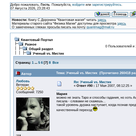
Добро пожаловать,
Гость
. Пожалуйста,
войдите
или
зарегистрируйтесь
.
07 Августа 2026, 23:28:43
Новости:
Книгу С.Доронина "Квантовая магия" читать
здесь
Материалы старого сайта "Физика Магии" доступны для просмотра
здесь
О замеченных глюках просьба писать на почту
quantmag@mail.ru
Квантовый Портал
Разное
0 Пользователей и 
Общий раздел
Ученый vs. Мистик
Страниц:
1
...
5
6
[
7
]
8
Все
Тема: Ученый vs. Мистик (Прочитано 260418 ра
Автор
Любовь
Re: Ученый vs. Мистик
Ветеран
«
Ответ #90 :
17 Мая 2007, 08:12:25 »
Сообщений: 7250
Мария
можно не знать Таро и способы гадания, но хоть А
писала - словами не скажешь...
такой уровень дурака наступает, когда познав предо
качественный переход