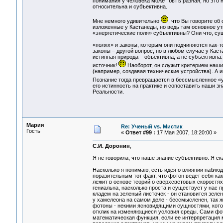
понимания у человека может быть разная, но это н
относительна и субъективна.
Мне немного удивительно
, что Вы говорите об
изложенные у Кастанеды, но ведь там основное ут
«энергетические поля» субъективны? Они что, су
«полях» и законы, которым они подчиняются как-т
законы – другой вопрос, но в любом случае у Каст
истинная природа – объективна, а не субъективна
источник!
Наоборот, он служит критерием наших
(например, создавая технические устройства). А 
Познание тогда превращается в бессмысленное 
его истинность на практике и сопоставить наши 
Реальности.
Мария
Re: Ученый vs. Мистик
Гость
«
Ответ #99 :
17 Мая 2007, 18:20:00 »
С.И. Доронин
,
Я не говорила, что наше знание субъективно. Я 
Насколько я понимаю, есть идея о влиянии набл
поразительным тот факт, что фотон ведет себя ка
лежит в основе теорий о сверхсветовых скоростя
гениальна, насколько проста и существует у нас 
кладем на зеленый листочек - он становится зелен
у хамелеона на самом деле - бессмысленен, так же
фотоны - некими ясновидящими сущностями, кото
отклик на изменяющиеся условия среды. Сами фото
математическая функция, если ее интерпретация