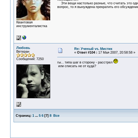
Эти вещи настолько разные, что считать это одни
вопрос, то я вынуждена прекратить его обсужден
Квантовая
инструменталистка
Любовь
Re: Ученый vs. Мистик
Ветеран
«
Ответ #104 :
17 Мая 2007, 20:58:58 »
Сообщений: 7250
гы... типа шаг в сторону - расстрел
или списать не от куда?
Страниц:
1
...
5
6
[
7
]
8
Все