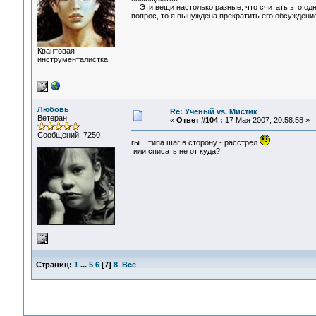
Эти вещи настолько разные, что считать это одни
вопрос, то я вынуждена прекратить его обсужден
Квантовая
инструменталистка
Любовь
Re: Ученый vs. Мистик
Ветеран
«
Ответ #104 :
17 Мая 2007, 20:58:58 »
Сообщений: 7250
гы... типа шаг в сторону - расстрел
или списать не от куда?
Страниц:
1
...
5
6
[
7
]
8
Все