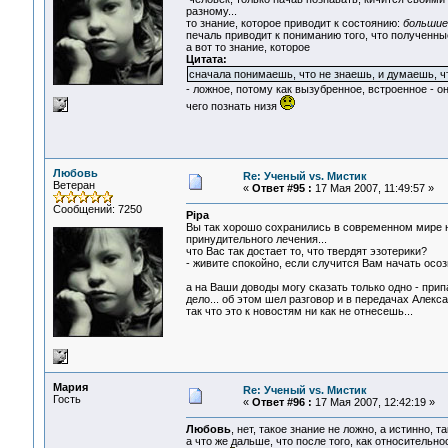
разному...
то знание, которое приводит к состоянию:
большие 
печаль приводит к пониманию того, что полученны
а вот то знание, которое
Цитата:
сначала понимаешь, что не знаешь, и думаешь, ч
- ложное, потому как вызубренное, встроенное - о
чего познать низя
Любовь
Re: Ученый vs. Мистик
Ветеран
«
Ответ #95 :
17 Мая 2007, 11:49:57 »
Сообщений: 7250
Pipa
Вы так хорошо сохранились в современном мире на
принудительного лечения...
что Вас так достает то, что твердят эзотерики?
- живите спокойно, если случится Вам начать осозн
а на Ваши доводы могу сказать только одно - прип
дело... об этом шел разговор и в передачах Алекса
так что это к новостям ни как не отнесешь...
Мария
Re: Ученый vs. Мистик
Гость
«
Ответ #96 :
17 Мая 2007, 12:42:19 »
Любовь
, нет, такое знание не ложно, а истинно, 
а что же дальше, что после того, как относительн