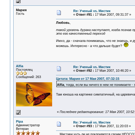
Мария
Re: Ученый vs. Мистик
Гость
«
Ответ #91 :
17 Мая 2007, 09:31:37 »
Любовь
,
такой уровень дурака наступает, когда познав пр
это его качественный переход
Имхо, да - сначала понимаешь, что не знаешь, и д
можешь. Интересно - а что дальше будет?
Alfia
Re: Ученый vs. Мистик
Постоялец
«
Ответ #92 :
17 Мая 2007, 10:46:20 »
Сообщений: 263
Цитата: Мария от 17 Мая 2007, 07:32:15
Alfia
, тогда, если вы ничего в нем не понимаете 
Там юноша на картинке симпатичный, на царевича
«
Последнее редактирование: 17 Мая 2007, 10:52:1
Pipa
Re: Ученый vs. Мистик
Администратор
«
Ответ #93 :
17 Мая 2007, 11:20:03 »
Ветеран
Мистики чуть ли не поклоняются своим НЕОСОЗ