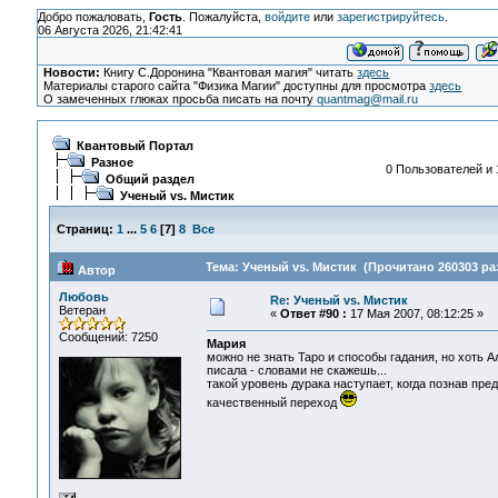
Добро пожаловать,
Гость
. Пожалуйста,
войдите
или
зарегистрируйтесь
.
06 Августа 2026, 21:42:41
Новости:
Книгу С.Доронина "Квантовая магия" читать
здесь
Материалы старого сайта "Физика Магии" доступны для просмотра
здесь
О замеченных глюках просьба писать на почту
quantmag@mail.ru
Квантовый Портал
Разное
0 Пользователей и 
Общий раздел
Ученый vs. Мистик
Страниц:
1
...
5
6
[
7
]
8
Все
Тема: Ученый vs. Мистик (Прочитано 260303 ра
Автор
Любовь
Re: Ученый vs. Мистик
Ветеран
«
Ответ #90 :
17 Мая 2007, 08:12:25 »
Сообщений: 7250
Мария
можно не знать Таро и способы гадания, но хоть А
писала - словами не скажешь...
такой уровень дурака наступает, когда познав предо
качественный переход