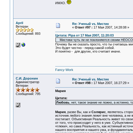
ИМХО.
April
Re: Ученый vs. Мистик
Ветеран
«
Ответ #97 :
17 Мая 2007, 14:28:08 »
Сообщений: 893
Цитата: Pipa от 17 Мая 2007, 11:20:03
Мистики чуть ли не поклоняются своим НЕОСОЗ
Почему бы не сказать просто, что ты считаешь мис
Это будет честно - перед самой собой.
И понятно - для других, кто считает иначе.
Fancy-Work
С.И. Доронин
Re: Ученый vs. Мистик
Администратор
«
Ответ #98 :
17 Мая 2007, 16:27:29 »
Ветеран
Мария
Сообщений: 795
Цитата:
Любовь
, нет, такое знание не ложно, а истинно,
Мария
, разве Вы, как и
Солярис
, являетесь стор
источник любого знания лежит вне человека, а не 
постигает. Объективная Реальность живет по свои
от того, что происходит у него в уме. Субъективн
«глюки», но сама Реальность, как истинный источн
нашего восприятия и нашего ума, и фундаментальн