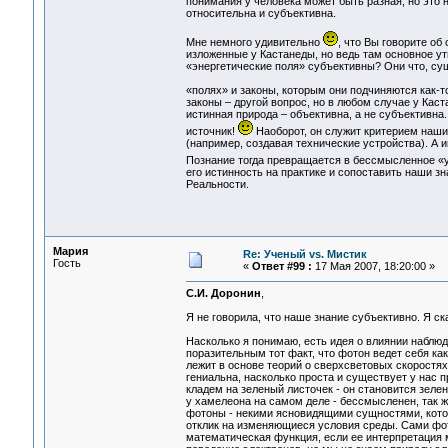
понимания у человека может быть разная, но это н
относительна и субъективна.
Мне немного удивительно
, что Вы говорите об
изложенные у Кастанеды, но ведь там основное ут
«энергетические поля» субъективны? Они что, су
«полях» и законы, которым они подчиняются как-т
законы – другой вопрос, но в любом случае у Каст
истинная природа – объективна, а не субъективна
источник!
Наоборот, он служит критерием наших
(например, создавая технические устройства). А 
Познание тогда превращается в бессмысленное 
его истинность на практике и сопоставить наши 
Реальности.
Мария
Re: Ученый vs. Мистик
Гость
«
Ответ #99 :
17 Мая 2007, 18:20:00 »
С.И. Доронин
,
Я не говорила, что наше знание субъективно. Я 
Насколько я понимаю, есть идея о влиянии набл
поразительным тот факт, что фотон ведет себя ка
лежит в основе теорий о сверхсветовых скоростя
гениальна, насколько проста и существует у нас 
кладем на зеленый листочек - он становится зелен
у хамелеона на самом деле - бессмысленен, так же
фотоны - некими ясновидящими сущностями, кото
отклик на изменяющиеся условия среды. Сами фото
математическая функция, если ее интерпретация