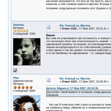
изучения оказывается, что все не так просто, как
нюансов, и тем сложнее кажется картина. В конце 
познании, когда дальше познавать все труднее и т
Любовь
Re: Ученый vs. Мистик
Ветеран
«
Ответ #102 :
17 Мая 2007, 20:31:41 »
Сообщений: 7250
Мария
Вы тоже не улавливаете про истинность и ложность
это несколько иное чем относительность знаний -
одинаковый уровень осознания, его распределение,
знания интерпритируются по собственному уровню
а при одном и том же уровне осознания работают 
и ту же проблему не одинаковым - т.е. каждый ви
Pipa
Re: Ученый vs. Мистик
Администратор
«
Ответ #103 :
17 Мая 2007, 20:40:40 »
Ветеран
Цитата: Мария от 17 Мая 2007, 20:24:36
Сообщений: 3660
наступает такой момент в познании, когда дальше 
говорила.
Нет уж! Я ответила тебе строго в контексте твое
на элементы мира, обвиняя их в «хамелеонности», 
помещаются.