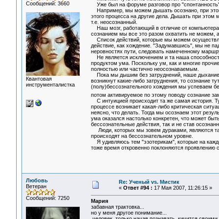
Сообщений: 3660
Уже был на форуме разговор про "спонтанность".
Например, мы можем дышать осознано, при этом с
этого процесса на другие дела. Дышать при этом м
т.е. неосознанный.
Наш мозг, работающий в отличие от компьютера 
сознанием мы все это разом охватить не можем, а
Список действий, которые мы можем осуществлять
действие, как хождение. "Задумавшись", мы не па
неровностях пути, следовать намеченному маршрут
Не является исключением и та наша способность,
продуктом ума. Поскольку ум, как и многие прочи
полностью или частично неосознаваемым.
Пока мы дышим без затруднений, наше дыхание м
Квантовая
возникнут какие-либо затруднения, то сознание ту
инструменталистка
(полу)бессознательного хождения мы успеваем бе
потом активируемое по этому поводу сознание зам
С интуицией происходит та же самая история. Тут
процессе возникает какая-либо критическая ситуац
неясно, что делать. Тогда мы осознаем этот резул
ума оказался настолько конкретен, что может быт
бессознательные действия, так и не став осознан
Люди, которых мы зовем дураками, являются тако
происходят на бессознательном уровне.
Я удивляюсь тем "эзотерикам", которые на каждо
тоже время откровенно поклоняются проявлению с
Любовь
Re: Ученый vs. Мистик
Ветеран
«
Ответ #94 :
17 Мая 2007, 11:26:15 »
Сообщений: 7250
Мария
забавная трактовка...
но у меня другое понимание...
человек, только начав познавать, кичится своими 