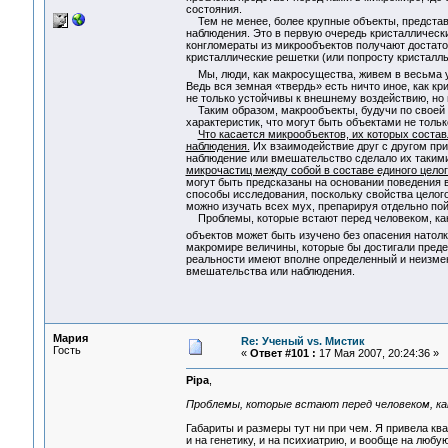
состояния.
Тем не менее, более крупные объекты, представ
наблюдения. Это в первую очередь кристаллически
конгломераты из микрообъектов получают достато
кристаллические решетки (или попросту кристалл
Мы, люди, как макросущества, живем в весьма у
Ведь вся земная «твердь» есть ничто иное, как кр
не только устойчивы к внешнему воздействию, но 
Таким образом, макрообъекты, будучи по своей п
характеристик, что могут быть объектами не толь
Что касается микрообъектов, их которых состав
наблюдения.
Их взаимодействие друг с другом при
наблюдение или вмешательство сделало их таким
микрочастиц между собой в составе единого целог
могут быть предсказаны на основании поведения в
способы исследования, поскольку свойства целог
можно изучать всех мух, препарируя отдельно по
Проблемы, которые встают перед человеком, как п
объектов может быть изучено без опасения нато
макромире величины, которые бы достигали преде
реальности имеют вполне определенный и неизме
вмешательства или наблюдения.
Мария
Re: Ученый vs. Мистик
Гость
«
Ответ #101 :
17 Мая 2007, 20:24:36 »
Pipa
,
Проблемы, которые встают перед человеком, как
Габариты и размеры тут ни при чем. Я привела кв
и на генетику, и на психиатрию, и вообще на любу