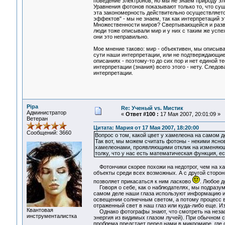
поведение электронов, но мы не знаем природу эле
Уравнения фотонов показывают только то, что сущ
эта закономерность действительно осуществляется
эффектов" - мы не знаем, так как интерпретаций 
Множественности миров? Свертывающейся и ра
люди тоже описывали мир и у них с таким же успе
они это неправильно.
Мое мнение таково: мир - объективен, мы описыв
сути наши интерпретации, или не подтверждающие
описаниях - поэтому-то до сих пор и нет единой 
интерпретации (знания) всего этого - нету. Следо
интерпретации.
Pipa
Re: Ученый vs. Мистик
Администратор
«
Ответ #100 :
17 Мая 2007, 20:01:09 »
Ветеран
Цитата: Мария от 17 Мая 2007, 18:20:00
Сообщений: 3660
Вопрос о том, какой цвет у хамелеона на самом де
Так вот, мы можем считать фотоны - некими ясн
хамелеонами, проявляющими отклик на изменяющи
толку, что у нас есть математическая функция, 
Фотончики скорее похожи на недотрог, чем на х
объекты среди всех возможных. А с другой стороны
позволяет прикасаться к ним ласково
. Любое д
Говоря о себе, как о наблюдателях, мы подразум
самом деле наши глаза используют информацию из
освещении солнечным светом, а потому процесс в
отраженный свет в наш глаз или куда-либо еще. И
Квантовая
Однако фотографы знают, что смотреть на незаф
инструменталистка
энергия из видимых глазом лучей). При обычном с
проблема предстает перед нами в микромире, где