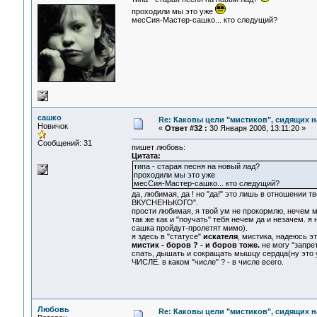
проходили мы это уже
месСия-Мастер-сашко... кто следущий?
сашко
Re: Каковы цели "мистиков", сидящих 
Новичок
«
Ответ #32 :
30 Января 2008, 13:11:20 »
Сообщений: 31
пишет любовь:
Цитата:
типа - старая песня на новый лад?
проходили мы это уже
месСия-Мастер-сашко... кто следущий?
да, любимая, да ! но "да!" это лишь в отношени
ВКУСНЕНЬКОГО".
прости любимая, я твой ум не прокормлю, нечем мне
так же как и "поучать" тебя нечем да и незачем. я 
сашка пройдут-пролетят мимо).
я здесь в "статусе"
искателя
, мистика, надеюсь 
мистик - боров ? - и боров тоже.
не могу "запрет
спать, дышать и сокращать мышцу сердца(ну это уж
ЧИСЛЕ. в каком "числе" ? - в числе всего.
Любовь
Re: Каковы цели "мистиков", сидящих 