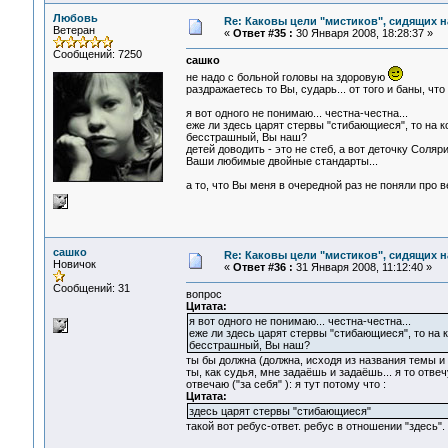
Любовь
Re: Каковы цели "мистиков", сидящих 
Ветеран
«
Ответ #35 :
30 Января 2008, 18:28:37 »
Сообщений: 7250
сашко
не надо с больной головы на здоровую
раздражаетесь то Вы, сударь... от того и баны, 
я вот одного не понимаю... честна-честна...
еже ли здесь царят стервы "стибающиеся", то на к
бесстрашный, Вы наш?
детей доводить - это не стеб, а вот деточку Солярис
Ваши любимые двойные стандарты...
а то, что Вы меня в очередной раз не поняли про вект
сашко
Re: Каковы цели "мистиков", сидящих 
Новичок
«
Ответ #36 :
31 Января 2008, 11:12:40 »
Сообщений: 31
вопрос
Цитата:
я вот одного не понимаю... честна-честна...
еже ли здесь царят стервы "стибающиеся", то на 
бесстрашный, Вы наш?
ты бы должна (должна, исходя из названия темы и 
ты, как судья, мне задаёшь и задаёшь... я то отвеч
отвечаю ("за себя" ): я тут потому что :
Цитата:
здесь царят стервы "стибающиеся"
такой вот ребус-ответ. ребус в отношении "здесь".