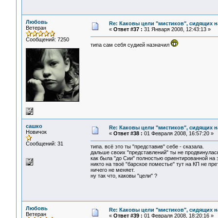
Любовь
Re: Каковы цели "мистиков", сидящих 
Ветеран
«
Ответ #37 :
31 Января 2008, 12:43:13 »
Сообщений: 7250
типа сам себя судией назначил
сашко
Re: Каковы цели "мистиков", сидящих 
Новичок
«
Ответ #38 :
01 Февраля 2008, 16:57:20 »
Сообщений: 31
типа. всё это ты "представив" себе - сказала.
дальше своих "представлений" ты не продвинулась
как была "до Сии" полностью ориентированной на э
никто на твоё "барское поместье" тут на КП не пре
ничего не меняет.
ну так что, каковы "цели" ?
Любовь
Re: Каковы цели "мистиков", сидящих 
Ветеран
«
Ответ #39 :
01 Февраля 2008, 18:20:16 »