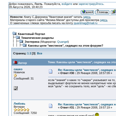
Добро пожаловать,
Гость
. Пожалуйста,
войдите
или
зарегистрируйтесь
.
09 Августа 2026, 18:40:23
Новости:
Книгу С.Доронина "Квантовая магия" читать
здесь
Материалы старого сайта "Физика Магии" доступны для просмотра
здесь
О замеченных глюках просьба писать на почту
quantmag@mail.ru
Квантовый Портал
Тематические разделы
Эзотерика
(Модератор:
Quangel
)
Каковы цели "мистиков", сидящих на этом форуме?
Страниц:
1
2
[
3
]
Все
Тема: Каковы цели "мистиков", сидящих на эт
Автор
сашко
Re: Каковы цели "мистиков", сидящих 
Новичок
«
Ответ #30 :
29 Января 2008, 18:57:09 »
Сообщений: 31
если "знания" о каких то "чакрах" указывают на то
выделывает фортели не менее калоритные чем хряки
моя "цель" - не сохранить тело, моя "цель" - не с
Любовь
Re: Каковы цели "мистиков", сидящих 
Ветеран
«
Ответ #31 :
29 Января 2008, 19:57:19 »
Сообщений: 7250
типа - старая песня на новый лад?