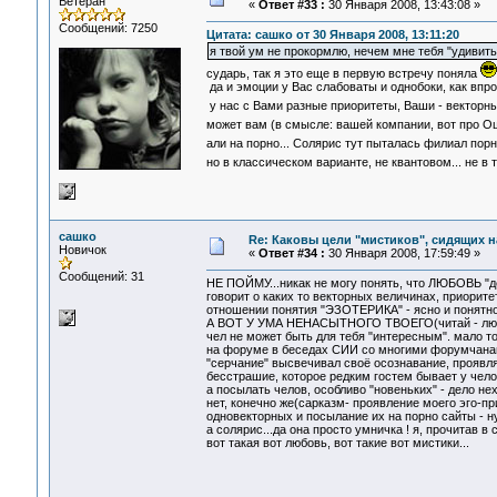
Ветеран
«
Ответ #33 :
30 Января 2008, 13:43:08 »
Сообщений: 7250
Цитата: сашко от 30 Января 2008, 13:11:20
я твой ум не прокормлю, нечем мне тебя "удивить",
сударь, так я это еще в первую встречу поняла
да и эмоции у Вас слабоваты и однобоки, как впро
у нас с Вами разные приоритеты, Ваши - векторн
может вам (в смысле: вашей компании, вот про О
али на порно... Солярис тут пыталась филиал по
но в классическом варианте, не квантовом... не в 
сашко
Re: Каковы цели "мистиков", сидящих 
Новичок
«
Ответ #34 :
30 Января 2008, 17:59:49 »
Сообщений: 31
НЕ ПОЙМУ...никак не могу понять, что ЛЮБОВЬ "де
говорит о каких то векторных величинах, приорите
отношении понятия "ЭЗОТЕРИКА" - ясно и понят
А ВОТ У УМА НЕНАСЫТНОГО ТВОЕГО(читай - л
чел не может быть для тебя "интересным". мало то
на форуме в беседах СИИ со многими форумчанами.
"серчание" высвечивал своё осознавание, проявл
бесстрашие, которое редким гостем бывает у чел
а посылать челов, особливо "новеньких" - дело н
нет, конечно же(сарказм- проявление моего эго-пр
одновекторных и посылание их на порно сайты - ну
а солярис...да она просто умничка ! я, прочитав в
вот такая вот любовь, вот такие вот мистики...