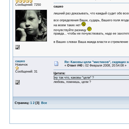
Сообщений: 7250
сашко
лишний раз доказывать, что каждый судит обо вс
все определения Ваши, сударь, Вашего поля ягодки
на моем таких нет
почувствуйте разницу
правда... чтобы ее почувствовать, надо ее захотет
в Ваших словах Ваша жажда власти и стремление б
сашко
Re: Каковы цели "мистиков", сидящих 
Новичок
«
Ответ #40 :
02 Февраля 2008, 20:54:08 »
Сообщений: 31
Цитата:
ну так что, каковы "цели" ?
любовь, помнишь, цели ?
Страниц:
1
2
[
3
]
Все