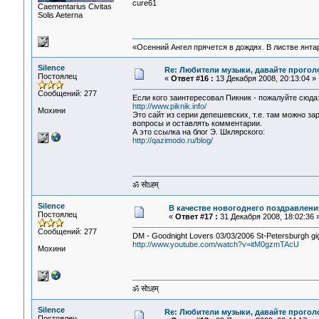
cure61
Сaementarius Civitas
Solis Aeterna
«Осенний Ангел прячется в дождях. В листве янтарн
Silence
Re: Любители музыки, давайте прогол
Постоялец
«
Ответ #16 :
13 Декабря 2008, 20:13:04 »
Сообщений: 277
Если кого заинтересовал Пикник - пожалуйте сюда
http://www.piknik.info/
Мохини
Это сайт из серии депешевских, т.е. там можно за
вопросы и оставлять комментарии.
А это ссылка на блог Э. Шклярского:
http://qazimodo.ru/blog/
ॐ सोऽहम्
Silence
В качестве новогоднего поздравлени
Постоялец
«
Ответ #17 :
31 Декабря 2008, 18:02:36 
Сообщений: 277
DM - Goodnight Lovers 03/03/2006 St-Petersburgh gi
http://www.youtube.com/watch?v=itM0gzmTAcU
Мохини
ॐ सोऽहम्
Silence
Re: Любители музыки, давайте прогол
Постоялец