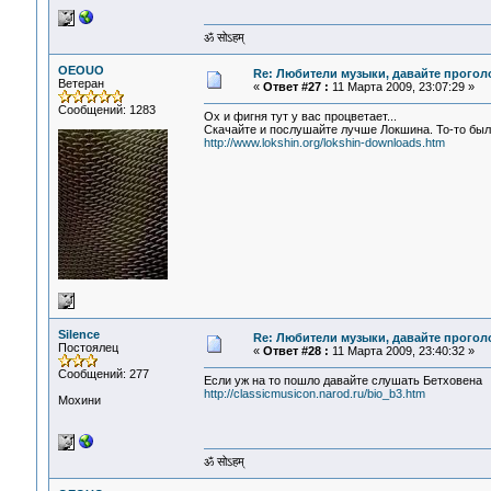
ॐ सोऽहम्
OEOUO
Re: Любители музыки, давайте прогол
Ветеран
«
Ответ #27 :
11 Марта 2009, 23:07:29 »
Сообщений: 1283
Ох и фигня тут у вас процветает...
Скачайте и послушайте лучше Локшина. То-то был
http://www.lokshin.org/lokshin-downloads.htm
Silence
Re: Любители музыки, давайте прогол
Постоялец
«
Ответ #28 :
11 Марта 2009, 23:40:32 »
Сообщений: 277
Если уж на то пошло давайте слушать Бетховена
http://classicmusicon.narod.ru/bio_b3.htm
Мохини
ॐ सोऽहम्