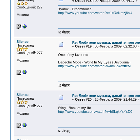
«
Ответ #18 :
09 Января 2009, 00:44:17 »
Сообщений: 277
Xymox - Dreamhouse
http://www.youtube.com/watch?v=1eRoNmzj8oU
Мохини
ॐ सोऽहम्
Silence
Re: Любители музыки, давайте прогол
Постоялец
«
Ответ #19 :
05 Февраля 2009, 02:32:08 »
Сообщений: 277
One of my favourite
Мохини
Depeche Mode - World In My Eyes (Devotional)
http://www.youtube.com/watch?v=umJd4cxfteM
ॐ सोऽहम्
Silence
Re: Любители музыки, давайте прогол
Постоялец
«
Ответ #20 :
15 Февраля 2009, 21:44:29 »
Сообщений: 277
Sting - Book of my life
http://www.youtube.com/watch?v=hSLqkYxYxD0
Мохини
ॐ सोऽहम्