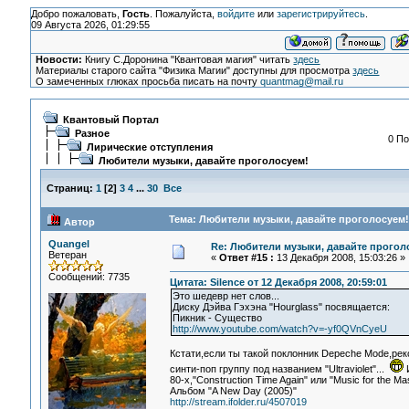
Добро пожаловать,
Гость
. Пожалуйста,
войдите
или
зарегистрируйтесь
.
09 Августа 2026, 01:29:55
Новости:
Книгу С.Доронина "Квантовая магия" читать
здесь
Материалы старого сайта "Физика Магии" доступны для просмотра
здесь
О замеченных глюках просьба писать на почту
quantmag@mail.ru
Квантовый Портал
Разное
0 По
Лирические отступления
Любители музыки, давайте проголосуем!
Страниц:
1
[
2
]
3
4
...
30
Все
Тема: Любители музыки, давайте проголосуем!
Автор
Quangel
Re: Любители музыки, давайте прогол
Ветеран
«
Ответ #15 :
13 Декабря 2008, 15:03:26 »
Сообщений: 7735
Цитата: Silence от 12 Декабря 2008, 20:59:01
Это шедевр нет слов...
Диску Дэйва Гэхэна "Hourglass" посвящается:
Пикник - Существо
http://www.youtube.com/watch?v=-yf0QVnCyeU
Кстати,если ты такой поклонник Depeche Mode,ре
синти-поп группу под названием "Ultraviolet"...
И
80-х,"Construction Time Again" или "Music for the Mas
Альбом "A New Day (2005)"
http://stream.ifolder.ru/4507019