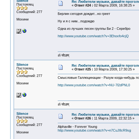
Silence
Re: Любители музыки, давайте прогол
Постоялец
«
Ответ #24 :
02 Марта 2009, 16:38:25 »
Сообщений: 277
Берлин сегодня дождит...но греет
Мохини
Ну и я с ним...подождю
Одна из лучших песен группы Би 2 - Серебро
http://www.youtube.com/watch?v=3Ehoxfo4cjQ
ॐ सोऽहम्
Silence
Re: Любители музыки, давайте прогол
Постоялец
«
Ответ #25 :
10 Марта 2009, 17:30:25 »
Сообщений: 277
Смысловые Галлюцинации - Разум когда-нибудь п
Мохини
http://www.youtube.com/watch?v=NU-7l2dPNL0
ॐ सोऽहम्
Silence
Re: Любители музыки, давайте прогол
Постоялец
«
Ответ #26 :
11 Марта 2009, 22:32:15 »
Сообщений: 277
Alphaville - Forever Young
http://www.youtube.com/watch?v=n7CuJ8cR9sg
Мохини