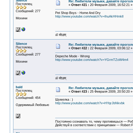
Silence
Re: Любители музыки, давайте прогол
Постоялец
«
Ответ #21 :
20 Февраля 2009, 16:52:21 »
Сообщений: 277
Pet Shop Boys - Home And Dry
http://www.youtube.com/watch?v=IhuAkHHmklI
Мохини
ॐ सोऽहम्
Silence
Re: Любители музыки, давайте прогол
Постоялец
«
Ответ #22 :
22 Февраля 2009, 03:06:12 »
Сообщений: 277
Depeche Mode - Wrong
http://www.youtube.com/watch?v=YGrmTZoW4m4
Мохини
ॐ सोऽहम्
bald
Re: Любители музыки, давайте прогол
Постоялец
«
Ответ #23 :
25 Февраля 2009, 20:50:20 »
Сообщений: 454
Шумелка : )
http://www.youtube.com/watch?v=HYqrJbNkvbk
Одержимый Любовью
Постоянно сознавать то, чему противишься — Ро
Действуй в соответствии с принципами — Robert 