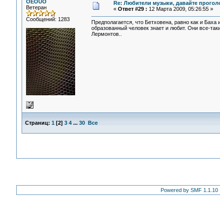
OEOUO
Re: Любители музыки, давайте прогол
Ветеран
«
Ответ #29 :
12 Марта 2009, 05:26:55 »
Сообщений: 1283
Предполагается, что Бетховена, равно как и Баха
образованный человек знает и любит. Они все-так
Лермонтов..
Страниц:
1
[
2
]
3
4
...
30
Все
Powered by SMF 1.1.10