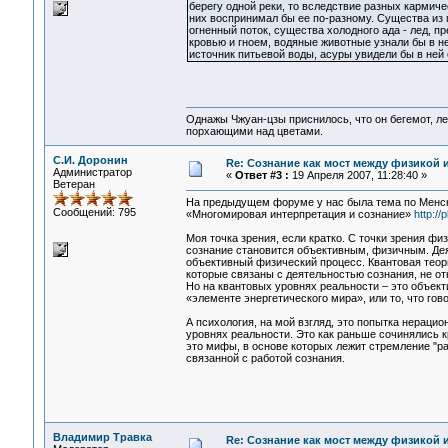
берегу одной реки, то вследствие разных кармиче
них воспринимал бы ее по-разному. Существа из 
огненный поток, существа холодного ада - лед, п
кровью и гноем, водяные животные узнали бы в н
источник питьевой воды, асуры увидели бы в ней о
Однажы Чжуан-цзы приснилось, что он бегемот, л
порхающими над цветами.
С.И. Доронин
Re: Сознание как мост между физикой 
Администратор
«
Ответ #3 :
19 Апреля 2007, 11:28:40 »
Ветеран
На предыдущем форуме у нас была тема по Менско
Сообщений: 795
«Многомировая интерпретация и сознание»
http:/
Моя точка зрения, если кратко. С точки зрения ф
сознание становится объективным, физичным. Дея
объективный физический процесс. Квантовая теория
которые связаны с деятельностью сознания, не от
Но на квантовых уровнях реальности – это объекти
«элементе энергетического мира», или то, что гов
А психология, на мой взгляд, это попытка нерац
уровнях реальности. Это как раньше сочинялись кр
это мифы, в основе которых лежит стремление "ра
связанной с работой сознания.
Владимир Травка
Re: Сознание как мост между физикой 