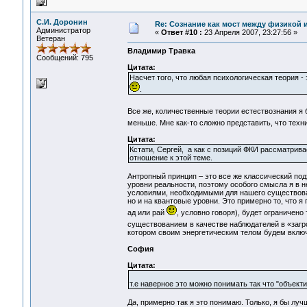
С.И. Доронин
Re: Сознание как мост между физикой 
Администратор
«
Ответ #10 :
23 Апреля 2007, 23:27:56 »
Ветеран
Владимир Травка
Сообщений: 795
Цитата:
Насчет того, что любая психологическая теория -
.
Все же, количественные теории естествознания я
меньше. Мне как-то сложно представить, что техни
Цитата:
Кстати, Сергей, а как с позиций ФКИ рассматрив
отношение к этой теме.
Антропный принцип – это все же классический под
уровни реальности, поэтому особого смысла я в н
условиями, необходимыми для нашего существован
но и на квантовые уровни. Это примерно то, что я
ад или рай
, условно говоря), будет ограничен
существованием в качестве наблюдателей в «заг
котором своим энергетическим телом будем включ
София
Цитата:
т.е наверное это можно понимать так что "объект
Да, примерно так я это понимаю. Только, я бы луч