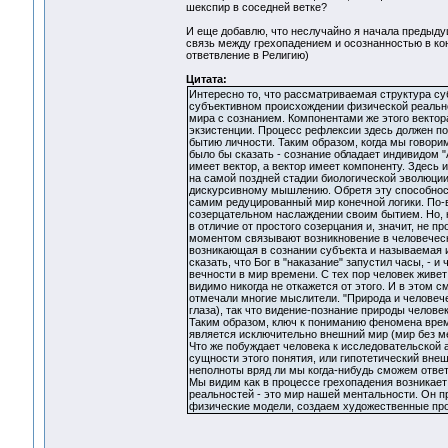
шекспир в соседней ветке?
И еще добавлю, что неслучайно я начала предыду
связь между грехопадением и осознанностью в кон
ответвление в Религию)
Цитата:
Интересно то, что рассматриваемая структура с
субъективном происхождении физической реально
мира с сознанием. Компонентами же этого вектор
экзистенции. Процесс рефлексии здесь должен по
бытию личности. Таким образом, когда мы говори
было бы сказать - сознание обладает индивидом "А
имеет вектор, а вектор имеет компоненту. Здесь
на самой поздней стадии биологической эволюции
дискурсивному мышлению. Обретя эту способность
самим редуцированный мир конечной логики. По-в
созерцательном наслаждении своим бытием. Но, к
в отличие от простого созерцания и, значит, не 
моментом связывают возникновение в человеческ
возникающая в сознании субъекта и называемая и
сказать, что Бог в "наказание" запустил часы, - 
вечности в мир времени. С тех пор человек живет 
видимо никогда не откажется от этого. И в этом
отмечали многие мыслители. "Природа и человече
глаза), так что видение-познание природы челове
Таким образом, ключ к пониманию феномена врем
является исключительно внешний мир (мир без ме
Что же побуждает человека к исследовательской 
сущности этого понятия, или гипотетический внеш
неполноты вряд ли мы когда-нибудь сможем ответ
Мы видим как в процессе грехопадения возникает
реальностей - это мир нашей ментальности. Он п
физические модели, создаем художественные про