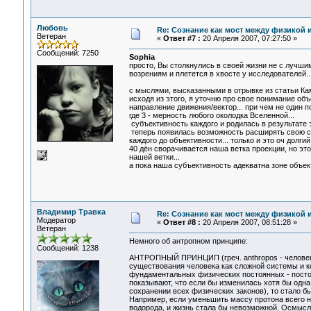
Любовь
Re: Сознание как мост между физикой 
Ветеран
«
Ответ #7 :
20 Апреля 2007, 07:27:50 »
Сообщений: 7250
Sophia
просто, Вы столкнулись в своей жизни не с лучши
возрениям и плетется в хвосте у исследователей..
с мыслями, высказанными в отрывке из статьи Кам
исходя из этого, я уточню про свое понимание объ
направление движения/вектор... при чем не один 
где 3 - мерность любого околодка Вселенной...
субъективность каждого и родилась в результате э
теперь появилась возможность расширять свою су
каждого до объективности... только и это оч долгий
40 дён сворачивается наша ветка проекции, но эт
нашей ветки...
а пока наша субъективность адекватна зоне объек
Владимир Травка
Re: Сознание как мост между физикой 
Модератор
«
Ответ #8 :
20 Апреля 2007, 08:51:28 »
Ветеран
Немного об антропном принципе:
Сообщений: 1238
АНТРОПНЫЙ ПРИНЦИП (греч. anthropos - человек)
существования человека как сложной системы и к
фундаментальных физических постоянных - постоян
показывают, что если бы изменилась хотя бы од
сохранении всех физических законов), то стало б
Например, если уменьшить массу протона всего 
водорода, и жизнь стала бы невозможной. Осмысл