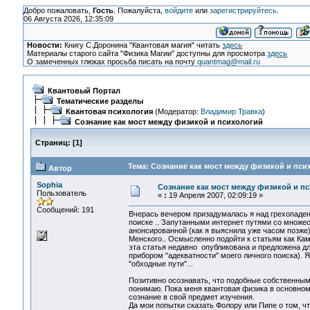
Добро пожаловать,
Гость
. Пожалуйста,
войдите
или
зарегистрируйтесь
.
06 Августа 2026, 12:35:09
Новости:
Книгу С.Доронина "Квантовая магия" читать
здесь
Материалы старого сайта "Физика Магии" доступны для просмотра
здесь
О замеченных глюках просьба писать на почту
quantmag@mail.ru
Квантовый Портал
Тематические разделы
Квантовая психология
(Модератор:
Владимир Травка
)
Сознание как мост между физикой и психологий
Страниц:
[
1
]
Тема: Сознание как мост между физикой и пси
Автор
Sophia
Сознание как мост между физикой и п
Пользователь
«
:
19 Апреля 2007, 02:09:19 »
Сообщений: 191
Вчерась вечером призадумалась я над грехопадени
поиске .. Запутанными интернет путями со множес
анонсированной (как я выяснила уже часом позже
Менского.. Осмысленно подойти к статьям как Ками
эта статья недавно опубликована и предложена д
прибором "адекватности" моего личного поиска). Я
"обходные пути"...
Позитивно осознавать, что подобные собственным,
понимаю. Пока меня квантовая физика в основном 
сознание в свой предмет изучения.
Да мои попытки сказать Фолору или Пипе о том, ч