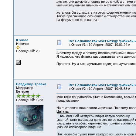
думаю, они должны спорить не со мной, а с теми 
мнение научными знаниями и математическим апп
хотелось бы услышать на этом форуме мнения по 
Также про "акивное сознание" и отождествение кв
на форуме, но я не нашла..
Kikinda
Re: Сознание как мост между физикой 
Новичок
«
Ответ #1 :
19 Апреля 2007, 10:01:24 »
Сообщений: 29
А почему между и почему именно физикой и псих
Я надеюсь, что физика рассматривается в данном с
Про грех. Ну а как научиться ходит, не научившис
Владимир Травка
Re: Сознание как мост между физикой 
Модератор
«
Ответ #2 :
19 Апреля 2007, 10:46:58 »
Ветеран
Мне тоже понравилась статья Каминского, только 
Сообщений: 1238
предсказаниях.
На счет связи психологии и физики. По этому по
Цитата:
...Как больной желтухой видит белую раковину
желтой, хотя на самом деле это не ее настоящий ц
результате особых кармических причин у живых 
разное иллюзорное видение.
Так, если бы существам каждого из шести миров 