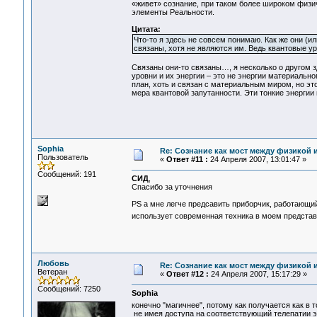
«живет» сознание, при таком более широком физи
элементы Реальности.
Цитата:
Что-то я здесь не совсем понимаю. Как же они (
связаны, хотя не являются им. Ведь квантовые у
Связаны они-то связаны…, я несколько о другом з
уровни и их энергии – это не энергии материальн
план, хоть и связан с материальным миром, но э
мера квантовой запутанности. Эти тонкие энергии
Sophia
Re: Сознание как мост между физикой 
Пользователь
«
Ответ #11 :
24 Апреля 2007, 13:01:47 »
Сообщений: 191
СИД
,
Спасибо за уточнения
PS а мне легче предсавить приборчик, работающий "
использует современная техника в моем представ
Любовь
Re: Сознание как мост между физикой 
Ветеран
«
Ответ #12 :
24 Апреля 2007, 15:17:29 »
Сообщений: 7250
Sophia
конечно "магичнее", потому как получается как в 
не имея доступа на соответствующий телепатии э