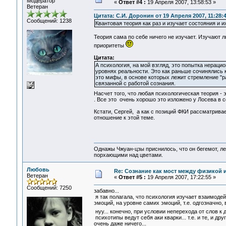
Модератор
«
Ответ #4 :
19 Апреля 2007, 13:58:53 »
Ветеран
Цитата: С.И. Доронин от 19 Апреля 2007, 11:28:
Сообщений: 1238
Квантовая теория как раз и изучает состояния и и
Теория сама по себе ничего не изучает. Изучают 
приоритеты
Цитата:
А психология, на мой взгляд, это попытка нерац
уровнях реальности. Это как раньше сочинялись к
это мифы, в основе которых лежит стремление "р
связанной с работой сознания.
Насчет того, что любая психологическая теория -
. Все это очень хорошо это изложено у Лосева в 
Кстати, Сергей, а как с позиций ФКИ рассматрива
отношение к этой теме.
Однажы Чжуан-цзы приснилось, что он бегемот, л
порхающими над цветами.
Любовь
Re: Сознание как мост между физикой 
Ветеран
«
Ответ #5 :
19 Апреля 2007, 17:22:55 »
Сообщений: 7250
забавно...
я так полагала, что психология изучает взаимод
эмоций, на уровне самих эмоций, т.е. одгозначно,
нуу... конечно, при условии неперехода от слов к
психотипы ведут себя аки кварки... т.е. и те, и д
очень даже ничего...