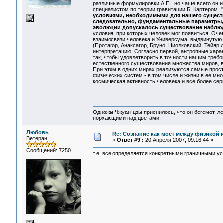
различные формулировки А.П., но чаще всего он и
специалистом по теории гравитации Б. Картером. "
условиями, необходимыми для нашего сущест
следовательно, фундаментальные параметры, о
эволюции допускалось существование наблю
условия, при которых человек мог появиться. Оч
взаимосвязи человека и Универсума, выдвинутую
(Протагор, Анаксагор, Бруно, Циолковский, Тейяр де
интерпретацию. Согласно первой, антропные хара
так, чтобы удовлетворить в точности нашим требо
естественного существования множества миров, 
При этом в одних мирах реализуются самые прос
физических систем - в том числе и жизни в ее мн
космическая активность человека и все более се
Однажы Чжуан-цзы приснилось, что он бегемот, л
порхающими над цветами.
Любовь
Re: Сознание как мост между физикой 
Ветеран
«
Ответ #9 :
20 Апреля 2007, 09:16:44 »
Сообщений: 7250
т.е. все определяется конкретными граничными ус