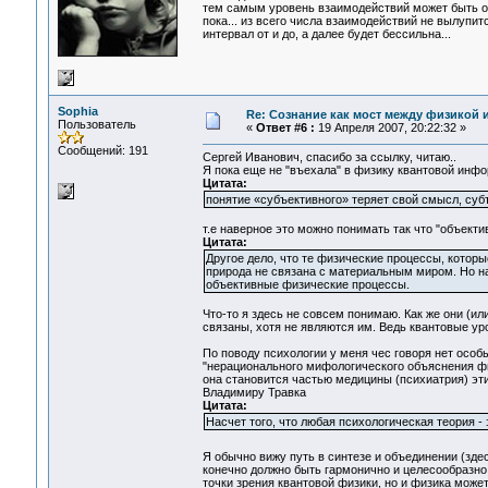
тем самым уровень взаимодействий может быть от
пока... из всего числа взаимодействий не вылупитс
интервал от и до, а далее будет бессильна...
Sophia
Re: Сознание как мост между физикой 
Пользователь
«
Ответ #6 :
19 Апреля 2007, 20:22:32 »
Сообщений: 191
Сергей Иванович, спасибо за ссылку, читаю..
Я пока еще не "въехала" в физику квантовой инфор
Цитата:
понятие «субъективного» теряет свой смысл, су
т.е наверное это можно понимать так что "объект
Цитата:
Другое дело, что те физические процессы, которые
природа не связана с материальным миром. Но на
объективные физические процессы.
Что-то я здесь не совсем понимаю. Как же они (и
связаны, хотя не являются им. Ведь квантовые ур
По поводу психологии у меня чес говоря нет особы
"нерационального мифологического объяснения физ
она становится частью медицины (психиатрия) эти
Владимиру Травка
Цитата:
Насчет того, что любая психологическая теория -
Я обычно вижу путь в синтезе и объединении (зде
конечно должно быть гармонично и целесообразно.
точки зрения квантовой физики, но и физика может