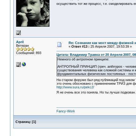
осуществить тот же процесс, т.е. смоделировать 
April
Re: Сознание как мост между физикой 
Ветеран
«
Ответ #13 :
25 Апреля 2007, 19:53:39 »
Сообщений: 893
Цитата: Владимир Травка от 20 Апреля 2007, 08
Немного об антропном принципе:
АНТРОПНЫЙ ПРИНЦИП (греч. anthropos - человек
существования человека как сложной системы и к
фундаментальных физических постоянных - постоя
На старом форуме был ряд публикаций под ником "
это очень обосновано с применением ТРИЗ для ф
http://www.sura.ru/pekc2/
Я не очень все это поняла. Но ты лучше подкован
Fancy-Work
Страниц:
[
1
]