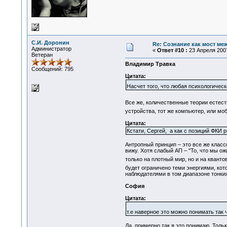
С.И. Доронин
Re: Сознание как мост ме
Администратор
«
Ответ #10 :
23 Апреля 2007
Ветеран
Владимир Травка
Сообщений: 795
Цитата:
Насчет того, что любая психологическ
Все же, количественные теории естес
устройства, тот же компьютер, или моб
Цитата:
Кстати, Сергей, а как с позиций ФКИ
Антропный принцип – это все же класс
вижу. Хотя слабый АП – "То, что мы о
только на плотный мир, но и на кванто
будет ограничено теми энергиями, ко
наблюдателями в том диапазоне тонких
София
Цитата:
т.е наверное это можно понимать так 
Да, примерно так я это понимаю. Толь