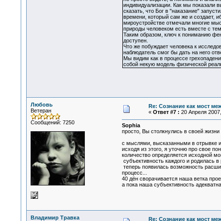
индивидуализации. Как мы показали в
сказать, что Бог в "наказание" запуст
времени, который сам же и создает, и
мироустройстве отмечали многие мысли
природы человеком есть вместе с тем
Таким образом, ключ к пониманию фен
доступен.
Что же побуждает человека к исследо
наблюдатель смог бы дать на него отв
Мы видим как в процессе грехопадени
собой некую модель физической реал
Любовь
Re: Сознание как мост ме
Ветеран
«
Ответ #7 :
20 Апреля 2007,
Сообщений: 7250
Sophia
просто, Вы столкнулись в своей жизни
с мыслями, высказанными в отрывке из
исходя из этого, я уточню про свое по
количество определяется исходной мощ
субъективность каждого и родилась в р
теперь появилась возможность расширя
процесс...
40 дён сворачивается наша ветка прое
а пока наша субъективность адекватна
Владимир Травка
Re: Сознание как мост ме