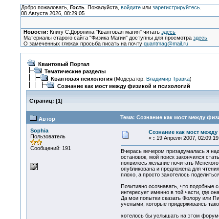
Добро пожаловать,
Гость
. Пожалуйста,
войдите
или
зарегистрируйтесь
.
08 Августа 2026, 08:29:05
Новости:
Книгу С.Доронина "Квантовая магия" читать
здесь
Материалы старого сайта "Физика Магии" доступны для просмотра
здесь
О замеченных глюках просьба писать на почту
quantmag@mail.ru
Квантовый Портал
Тематические разделы
Квантовая психология
(Модератор:
Владимир Травка
)
Сознание как мост между физикой и психологий
Страниц:
[
1
]
Тема: Сознание как мост между физ
Автор
Sophia
Сознание как мост между
Пользователь
«
:
19 Апреля 2007, 02:09:19
Сообщений: 191
Вчерась вечером призадумалась я над 
остановок, мой поиск закончился стат
появилось желание почитать Менского.
опубликована и предложена для чтения
плохо, а просто захотелось поделиться
Позитивно осознавать, что подобные с
интересует именно в той части, где он
Да мои попытки сказать Фолору или Пи
учеными, которые придерживаясь тако
хотелось бы услышать на этом форуме 