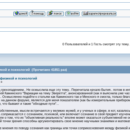
0 Пользователей и 1 Гость смотрят эту тему.
икой и психологий (Прочитано 41851 раз)
 физикой и психологий
 »
грехопадением.. Не осмыслила еще эту тему.. Перечитала начало Бытия.. потом в ин
ьей Каминского "Вариации на тему Эверетта", анонсированной (как я выяснила уже ча
. Осмысленно подойти к статьям как Каминского так и Менского я смогла, только благ
 на данном форуме, является для меня показателем (как бы измерительным прибором "
, что бывают и такие "обходные пути"...
обственным, мысли встречаются у великих мужей, и у ученых в сфере, в кот, казалос
а соприкасается с сознанием, психикой, или включает сознание в свой предмет изучен
пе о том, что их "объективная реальность" вполне может оказаться субъективной не о
й точки зрения способны аргументировать свое мнение научными знаниями и матема
мнения по поводу сознания как границы или точки соприкосновения между физикой и 