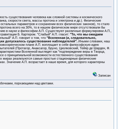
ость существования человека как сложной системы и космического
ка, скорости света, массы протона и электрона и др.). Физические
остальных параметров и сохранении всех физических законов), то стало
 протона всего на 30%, то в нашем физическом мире отсутствовали бы
нию в науке и философии А.П. Существуют различные формулировки А.П.,
гравитации Б. Картером. "Слабый" А.П. гласит:
"То, что мы ожидаем
ильный" А.П. говорит о том, что
"Вселенная (и, следовательно,
юции допускалось существование наблюдателей".
Иными словами, наш
мировоззренческом плане А.П. воплощает в себе философскую идею
тателей (Протагор, Анаксагор, Бруно, Циолковский, Тейяр де Шарден, Ф.
 характеристики Вселенной выглядят как "подтверждение веры в Творца,
зисе о принципиальной возможности естественного существования
них мирах реализуются самые простые стационарные физические
ах. Значение А.П. возрастает в наше время, для которого характерны
Записан
абочками, порхающими над цветами.