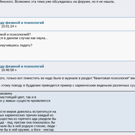
 Менского. Возможно эта тема уже обсуждалась на форуме, но я не нашла..
жду физикой и психологий
 10:01:24 »
кой и психологией?
я в данном случае как наука...
е научившись падать?
жду физикой и психологий
 10:46:58 »
го, только вот поместить ее надо было в журнале в раздел "Квантовая психология" вм
По этому поводу в буддизме приводится пример с кармическим виденьем различных су
раковину
настоящий цвет, так и в
ин у живых существ проявляется
ести миров довелось встретиться на
зных кармических причин каждый из
ущества из горячего ада увидели бы
да - лед, претам она показалась бы
нали бы в ней родную стихию, люди -
 бы в ней оружие, а боги - нектар.