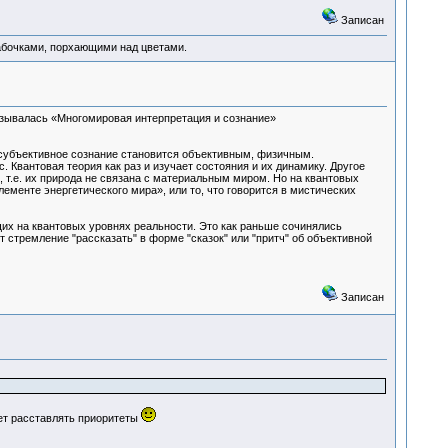
Записан
абочками, порхающими над цветами.
азывалась «Многомировая интерпретация и сознание»
, субъективное сознание становится объективным, физичным.
 Квантовая теория как раз и изучает состояния и их динамику. Другое
, т.е. их природа не связана с материальным миром. Но на квантовых
лементе энергетического мира», или то, что говорится в мистических
их на квантовых уровнях реальности. Это как раньше сочинялись
т стремление "рассказать" в форме "сказок" или "притч" об объективной
Записан
ует расставлять приоритеты