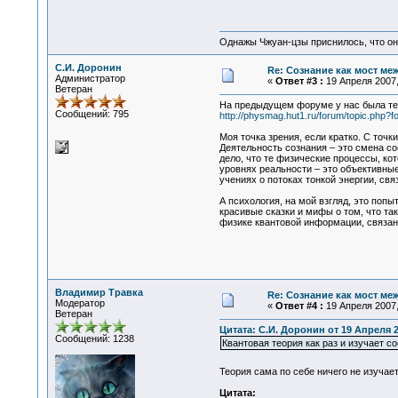
Однажы Чжуан-цзы приснилось, что он
С.И. Доронин
Re: Сознание как мост ме
Администратор
«
Ответ #3 :
19 Апреля 2007,
Ветеран
На предыдущем форуме у нас была тем
Сообщений: 795
http://physmag.hut1.ru/forum/topic.php?
Моя точка зрения, если кратко. С точ
Деятельность сознания – это смена со
дело, что те физические процессы, ко
уровнях реальности – это объективные 
учениях о потоках тонкой энергии, свя
А психология, на мой взгляд, это по
красивые сказки и мифы о том, что так
физике квантовой информации, связан
Владимир Травка
Re: Сознание как мост ме
Модератор
«
Ответ #4 :
19 Апреля 2007,
Ветеран
Цитата: С.И. Доронин от 19 Апреля 2
Сообщений: 1238
Квантовая теория как раз и изучает со
Теория сама по себе ничего не изуча
Цитата: