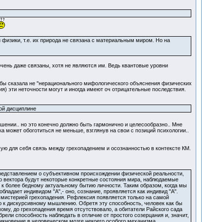
 физики, т.е. их природа не связана с материальным миром. Но на
очень даже связаны, хотя не являются им. Ведь квантовые уровни
 я бы сказала не "нерационального мифологического объяснения физических
ия) эти неточности могут и иногда имеют оч отрицательные последствия.
бой дисциплине
рушении.. но это конечно должно быть гармонично и целесообразно.. Мне
ка может обоготиться не меньше, взглянув на свои с позиций психологии..
ую для себя связь между грехопадением и осознанностью в контексте КМ.
представлением о субъективном происхождении физической реальности,
о вектора будут некоторые конкретные состояния мира, наблюдаемые
 к более бедному актуальному бытию личности. Таким образом, когда мы
ладает индивидом "А",- оно, сознание, проявляется как индивид "А".
с мистерией грехопадения. Рефлексия появляется только на самой
ю к дискурсивному мышлению. Обретя эту способность, человек как бы
ому, до грехопадения время отсутствовало, а обитатели Райского сада
рели способность наблюдать в отличие от простого созерцания и, значит,
икновение в человеческом мозге некоего особого механизма