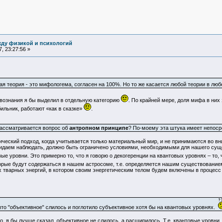
жду физикой и психологий
, 23:27:56 »
ая теория - это мифологема, согласен на 100%. Но то же касается любой теории в лю
твознания я бы выделил в отдельную категорию
. По крайней мере, доля мифа в них
ильник, работают «как в сказке»
.
 рассматривается вопрос об
антропном принципе
? По-моему эта штука имеет непоср
ический подход, когда учитывается только материальный мир, и не принимаются во в
жидаем наблюдать, должно быть ограничено условиями, необходимыми для нашего суще
вые уровни. Это примерно то, что я говорю о декогеренции на квантовых уровнях – то
торые будут содержаться в нашем астросоме, т.е. определяется нашим существование
 тварных энергий, в котором своим энергетическим телом будем включены в процесс 
что "объективное" слилось и поглотило субъективное хотя бы на квантовых уровнях.
ко, я бы лучше сказал, объективное не слилось, а расширилось. Т.е. квантовые уровн