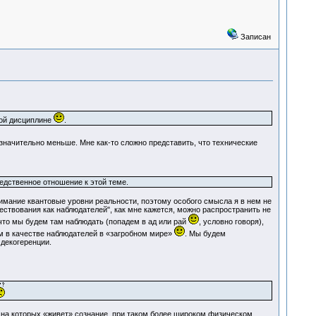
Записан
бой дисциплине
.
 значительно меньше. Мне как-то сложно представить, что технические
едственное отношение к этой теме.
нимание квантовые уровни реальности, поэтому особого смысла я в нем не
ствования как наблюдателей", как мне кажется, можно распространить не
, что мы будем там наблюдать (попадем в ад или рай
, условно говоря),
м в качестве наблюдателей в «загробном мире»
. Мы будем
декогеренции.
и, на которых «живет» сознание, при таком более широком физическом