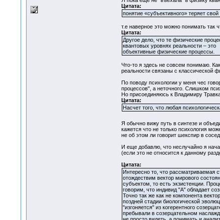
Я пока еще не "въехала" в физику ква
Цитата:
понятие «субъективного» теряет сво
т.е наверное это можно понимать так 
Цитата:
Другое дело, что те физические проце
квантовых уровнях реальности – это
объективные физические процессы.
Что-то я здесь не совсем понимаю. Ка
реальности связаны с классической ф
По поводу психологии у меня чес гово
процессов", а неточного. Слишком пси
Но присоединяюсь к Владимиру Травк
Цитата:
Насчет того, что любая психологическ
Я обычно вижу путь в синтезе и объед
кажется что не только психология може
не об этом ли говорит шекспир в сосе
И еще добавлю, что неслучайно я нача
(если это не относится к данному раз
Цитата:
Интересно то, что рассматриваемая 
отождествим вектор мирового состоян
субъектом, то есть экзистенции. Про
говорим, что индивид "А" обладает со
Точно так же как не компонента вект
поздней стадии биологической эволюц
"изгоняется" из когерентного созерца
пребывали в созерцательном наслажден
не просто видеть, а понимать и анал