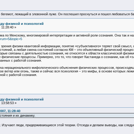
 бегемот, лежащий в зловонной луже. Он поспешил проснуться и пошел любоваться б
жду физикой и психологий
 11:28:40 »
а по Менскому, многомировой интерпретации и активной роли сознания. Она так и н
forum=5&topic=5
ки зрения физики квантовой информации, понятие «субъективного» теряет свой смысл
стояний, а любая смена состояний согласно КМ – это объективный физический процесс.
торые связаны с деятельностью сознания, не относятся к области классической физики
физические процессы. Примерно, это то, что говорит Кастанеда о сознании, как об «э
занных с работой сознания.
пытка нерационального мифологического объяснения физических процессов, происходящ
ое ветер или огонь, также и сейчас вся психология – это мифы, в основе которых лежи
ной с работой сознания.
жду физикой и психологий
 13:58:53 »
007, 11:28:40
стояния и их динамику.
ет. Изучают люди, придерживающиеся этой теории. Отсюда и делаем выводы, как след