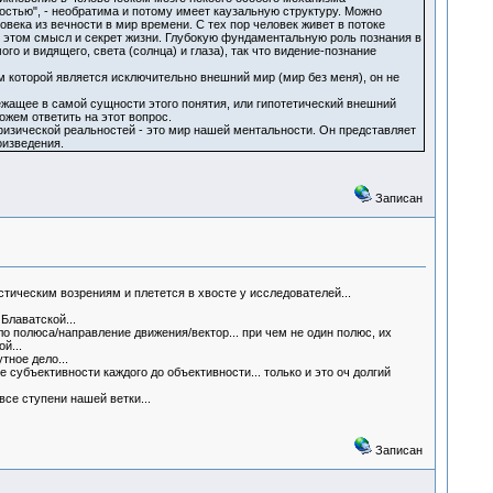
стью", - необратима и потому имеет каузальную структуру. Можно
ловека из вечности в мир времени. С тех пор человек живет в потоке
И в этом смысл и секрет жизни. Глубокую фундаментальную роль познания в
о и видящего, света (солнца) и глаза), так что видение-познание
 которой является исключительно внешний мир (мир без меня), он не
ежащее в самой сущности этого понятия, или гипотетический внешний
ожем ответить на этот вопрос.
физической реальностей - это мир нашей ментальности. Он представляет
оизведения.
Записан
стическим возрениям и плетется в хвосте у исследователей...
Блаватской...
ло полюса/направление движения/вектор... при чем не один полюс, их
й...
тное дело...
убъективности каждого до объективности... только и это оч долгий
все ступени нашей ветки...
Записан