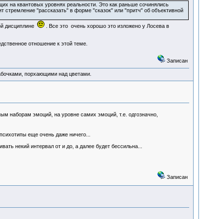
щих на квантовых уровнях реальности. Это как раньше сочинялись
ит стремление "рассказать" в форме "сказок" или "притч" об объективной
бой дисциплине
. Все это очень хорошо это изложено у Лосева в
дственное отношение к этой теме.
Записан
абочками, порхающими над цветами.
ым наборам эмоций, на уровне самих эмоций, т.е. одгозначно,
т психотипы еще очень даже ничего...
ивать некий интервал от и до, а далее будет бессильна...
Записан