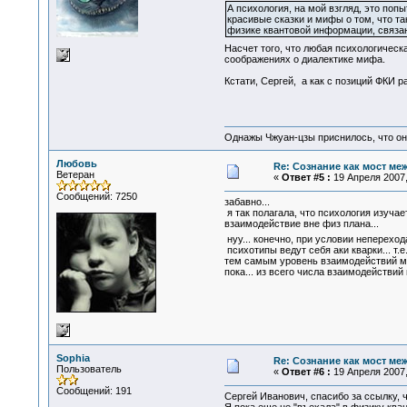
А психология, на мой взгляд, это по
красивые сказки и мифы о том, что та
физике квантовой информации, связан
Насчет того, что любая психологическ
соображениях о диалектике мифа.
Кстати, Сергей, а как с позиций ФКИ 
Однажы Чжуан-цзы приснилось, что он
Любовь
Re: Сознание как мост ме
Ветеран
«
Ответ #5 :
19 Апреля 2007,
Сообщений: 7250
забавно...
я так полагала, что психология изуча
взаимодействие вне физ плана...
нуу... конечно, при условии непереход
психотипы ведут себя аки кварки... т.е
тем самым уровень взаимодействий мо
пока... из всего числа взаимодействий 
Sophia
Re: Сознание как мост ме
Пользователь
«
Ответ #6 :
19 Апреля 2007,
Сообщений: 191
Сергей Иванович, спасибо за ссылку, ч