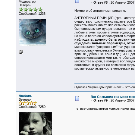
Модератор
«
Ответ #8 :
20 Апреля 2007,
Ветеран
Немного об антропном принципе:
Сообщений: 1238
АНТРОПНЫЙ ПРИНЦИП (греч. anthropos 
существа от физических параметров Вс
расчеты показывают, что если бы изм
бы невозможным существование тех ил
любые атомы, кроме атомов водорода,
но чаще всего он используется в форм
наблюдать, должно быть ограничен
фундаментальные параметры, от ко
мир оказался "устроенным" так удачно
взаимосвязи человека и Универсума, 
Крик, Ф. Дайсон, Ф. Хойл и др.). А.П.
спроектировавшего мир так, чтобы уд
множества миров, в которых воплощаю
состояния, в других же возможно форм
космическая активность человека и вс
Однажы Чжуан-цзы приснилось, что он
Любовь
Re: Сознание как мост ме
Ветеран
«
Ответ #9 :
20 Апреля 2007,
Сообщений: 7250
т.е. все определяется конкретными гр