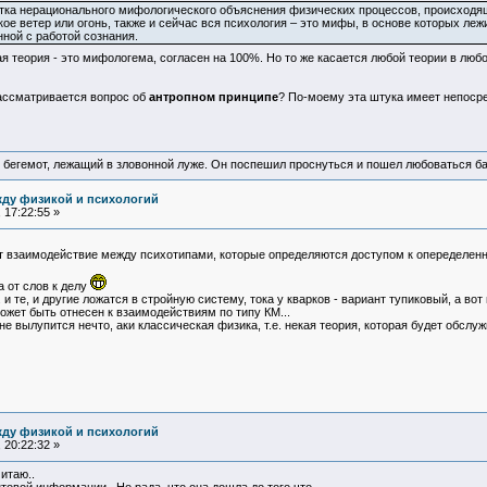
пытка нерационального мифологического объяснения физических процессов, происходя
кое ветер или огонь, также и сейчас вся психология – это мифы, в основе которых леж
ной с работой сознания.
ая теория - это мифологема, согласен на 100%. Но то же касается любой теории в лю
рассматривается вопрос об
антропном принципе
? По-моему эта штука имеет непосре
 бегемот, лежащий в зловонной луже. Он поспешил проснуться и пошел любоваться б
жду физикой и психологий
 17:22:55 »
ет взаимодействие между психотипами, которые определяются доступом к опеределенн
а от слов к делу
. и те, и другие ложатся в стройную систему, тока у кварков - вариант тупиковый, а во
жет быть отнесен к взаимодействиям по типу КМ...
не вылупится нечто, аки классическая физика, т.е. некая теория, которая будет обслуж
жду физикой и психологий
 20:22:32 »
итаю..