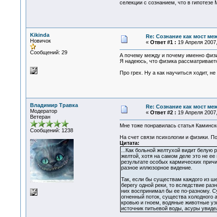
селекции с сознанием, что в гипотезе
Kikinda
Re: Сознание как мост ме
Новичок
«
Ответ #1 :
19 Апреля 2007,
Сообщений: 29
А почему между и почему именно физи
Я надеюсь, что физика рассматриваетс
Про грех. Ну а как научиться ходит, н
Владимир Травка
Re: Сознание как мост ме
Модератор
«
Ответ #2 :
19 Апреля 2007,
Ветеран
Мне тоже понравилась статья Каминско
Сообщений: 1238
На счет связи психологии и физики. 
Цитата:
...Как больной желтухой видит белую 
желтой, хотя на самом деле это не ее 
результате особых кармических прич
разное иллюзорное видение.
Так, если бы существам каждого из ш
берегу одной реки, то вследствие ра
них воспринимал бы ее по-разному. С
огненный поток, существа холодного а
кровью и гноем, водяные животные уз
источник питьевой воды, асуры увидели