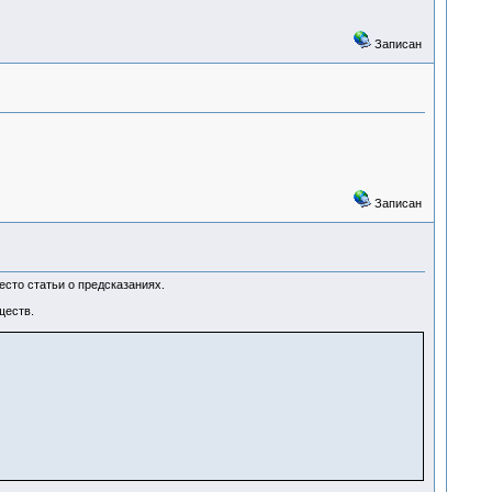
Записан
Записан
есто статьи о предсказаниях.
ществ.