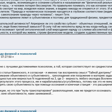
ыше, модель, возникающая в сознании субъекта и называемая им "физической реально
ил часы, - и человек потерял бессмертие. Но правильнее понимать это как изгнание че
бо смотрит на мир, вожделея новое знание, и видимо никогда не откажется от этого. 
тели. "Природа и человеческое познание находятся в глубоком соответствии (видимог
 самопознание природы через человека",- пишет Гете.
омена времени лежит в субъективном и поэтому для традиционной физики, предметом
вательской активности? Априорное ли это свойство субъект - объектных отношений, л
ет, видя божественный замысел? В силу той же неполноты вряд ли мы когда-нибудь см
я возникает третий онтологический слой мироздания наряду со слоями абсолютной и 
ьности, в которой мы живем, строим физические модели, создаем художественные пр
жду физикой и психологий
 07:27:50 »
 не с лучшими достижениями психологии, а той, которая соответствует ее среднестати
 статьи Каминского, я согласная - я именно так восприняла смысл "Тайной доктрины" 
нимание объективного и субъективного... грехопадение или погружение в материю зада
ностью или мерностью N поделенной на 3, где 3 - мерность любого околодка Вселенно
езультате этого процесса, им и нарабатывалась/усугублялась, потому как это не мину
ть свою субъективность при помощи осознания и конечная станция - это расширение с
кции, но это при "нуль-транспортировке" развоплощения, нам же придется осознавать 
 зоне объективности, нами занимаемой...
жду физикой и психологий