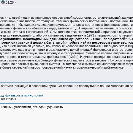
 08:51:28 »
- человек) - один из принципов современной космологии, устанавливающий зависим
еленной (в частности, от фундаментальных физических постоянных - постоянной План
енилась хотя бы одна из имеющихся фундаментальных постоянных (при неизменности 
и иных физических объектов - ядер, атомов и т. д. Например, если уменьшить массу
 и жизнь стала бы невозможной. Осмысление этих зависимостей и привело к выдвиже
е двух утверждений (слабого и сильного), выдвинутых в 1973 специалистом по теории 
о условиями, необходимыми для нашего существования как наблюдателей"
. "С
торых она зависит) должна быть такой, чтобы в ней на некотором этапе эвол
, что в нем возникли условия, при которых человек мог появиться. Очевидно, что в 
выдвинутую еще в античности и развиваемую целой плеядой философов и естествоиспы
 допускает как религиозную, так и научную интерпретацию. Согласно первой, антропные
овлетворить в точности нашим требованиям" (Хойл). Научная позиция основана на те
тся самые различные комбинации физических параметров и законов. При этом в од
ирование сложных физических систем - в том числе и жизни в ее многообразных форм
е более серьезный поворот современной науки к гуманистической проблематике.
 бегемот, лежащий в зловонной луже. Он поспешил проснуться и пошел любоваться б
жду физикой и психологий
 09:16:44 »
аничными условиями, отсюда и удачность...