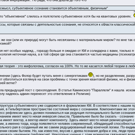
нтовой информации.. Но рада, что она дошла до того что
й смысл, субъективное сознание становится объективным, физичным"
что "объективное" слилось и полглотило субъективное хотя бы на квантовых уровнях.
ссы, которые связаны с деятельностью сознания, не относятся к области классической
к же они (или их природа) могут быть несвязанны с материальным миром? по мне так 
изикой?
ря нет особых надежд.., гораздо больше я ожидаю от КМ и солидарна с вами, токлько
хология неточная наука, а в той сфере где она становится частью медицины (психиатр
а
ая теория - это мифологема, согласен на 100%. Но то же касается любой теории в лю
инении (здесь Фолор будет путать меня с синергетиками
), но не разделеннии, раз
т обоготиться взглянув на свои проблемы с точки зрения квантовой физики, но и физи
дней ветке?
ла предыдущий пост с грехоподения. В статье Каминского "Параллели" я нашла иском
делу надеюсь админ перенесет это ответвление в Религию)
структура субъективного уже содержится в формализме КМ. В соответствии с нашим 
ия, в Гильбертовом пространстве состояний мира с сознанием. Компонентами же этог
цесс рефлексии здесь должен пониматься как редукция потенциального бытия сознания
знанием имеет место некая инверсия смысла. Правильнее было бы сказать - сознание об
ора имеет вектор, а вектор имеет компоненту. Здесь имеет место некая ремнисценция 
ии, а именно тогда, когда появляется человек современный, обладающий способность
тельного рая в созданный им же самим редуцированный мир конечной логики. По-видим
ии своим бытием. Но, как известно, вкусив с древа познания добра и зла, люди приоб
изировать увиденное (рефлексия). Некоторые ученые с этим моментом связывают возн