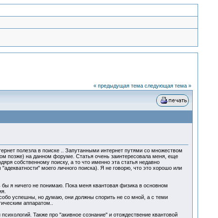
« предыдущая тема
следующая тема »
тернет полезла в поиске .. Запутанными интернет путями со множеством
сом позже) на данном форуме. Статья очень заинтересовала меня, еще
одяря собственному поиску, а то что именно эта статья недавно
адекватности" моего личного поиска). Я не говорю, что это хорошо или
ь бы я ничего не понимаю. Пока меня квантовая физика в основном
ия.
собо успешны, но думаю, они должны спорить не со мной, а с теми
тическим аппаратом..
психологий. Также про "акивное сознание" и отождествение квантовой