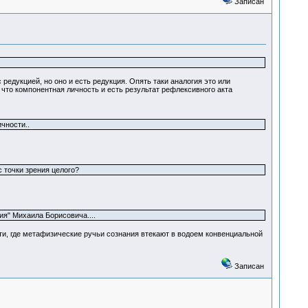
Записан
 редукцией, но оно и есть редукция. Опять таки аналогия это или
 что компонентная личность и есть результат рефлексивного акта
чности..
с точки зрения целого?
я" Михаила Борисовича....
сти, где метафизические ручьи сознания втекают в водоем конвенциальной
Записан