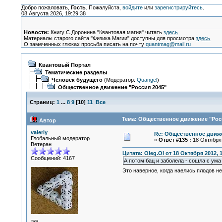
Добро пожаловать,
Гость
. Пожалуйста,
войдите
или
зарегистрируйтесь
.
08 Августа 2026, 19:29:38
Новости:
Книгу С.Доронина "Квантовая магия" читать
здесь
Материалы старого сайта "Физика Магии" доступны для просмотра
здесь
О замеченных глюках просьба писать на почту
quantmag@mail.ru
Квантовый Портал
Тематические разделы
Человек будущего
(Модератор:
Quangel
)
Общественное движение "Россия 2045"
Страниц:
1
...
8
9
[
10
]
11
Все
Тема: Общественное движение "Росс
Автор
valeriy
Re: Общественное движе
Глобальный модератор
«
Ответ #135 :
18 Октября 
Ветеран
Цитата: Oleg.Ol от 18 Октября 2012, 
Сообщений: 4167
А потом бац и заболела - сошла с ума 
Это наверное, когда наелись плодов н