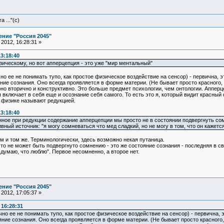
 ..."(с)
ние "Россия 2045"
2012, 16:28:31 »
13:18:40
ическому, но вот апперцепция - это уже "мир ментальный"
чно ее не понимать тупо, как простое физическое воздействие на сенсор) - первична,
яние сознания. Оно всегда проявляется в форме материи. (Не бывает просто красного,
но вторично и конструктивно. Это больше предмет психологии, чем онтологии. Апперц
 включает в себя еще и осознание себя самого. То есть это я, который видит красный
 физике называют редукцией.
13:18:40
нное при редукции содержание апперцепции мы просто не в состоянии подвергнуть сом
ый источник: "я могу сомневаться что мед сладкий, но не могу в том, что он кажется 
м и том же. Терминологически, здесь возможно некая путаница.
что не может быть подвергнуто сомнению - это же состояние сознания - последняя в сво
я думаю, что люблю". Первое несомненно, а второе нет.
ние "Россия 2045"
2012, 17:05:37 »
 16:28:31
чно ее не понимать тупо, как простое физическое воздействие на сенсор) - первична
яние сознания. Оно всегда проявляется в форме материи. (Не бывает просто красного,