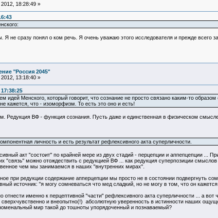
2012, 18:28:49 »
16:43
нского:
 Я не сразу понял о ком речь. Я очень уважаю этого исследователя и прежде всего за
ние "Россия 2045"
2012, 13:18:40 »
 17:38:25
ем идей Менского, который говорит, что сознание не просто связано каким-то образом с
 кажется, что - изоморфизм. То есть это оно и есть!
м. Редукция ВФ - функция сознания. Пусть даже и единственная в физическом смысле
компонентная личность и есть результат рефлексивного акта суперличности.
ивный акт "состоит" по крайней мере из двух стадий - перцепции и аппепцепции ... 
их "связь" можно отождествить с редукцией ВФ ... как редукция суперпозиции смысло
твенное чем мы занимаемся в наших "внутренних мирах".
ное при редукции содержание апперцепции мы просто не в состоянии подвергнуть сом
й источник: "я могу сомневаться что мед сладкий, но не могу в том, что он кажется 
 отнести именно к перцептивной "части" рефлексивного акта суперличности ... а вот 
м сверхчувственно и внеопытно(!) абсолютную уверенность в истинности наших ощущ
номенальный мир такой до тошноты упорядоченный и познаваемый?