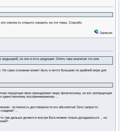
 его смелость открыто говорить на эти темы. Спасибо.
Записан
 редукцией, но оно и есть редукция. Опять таки аналогия это или
. Но само сознание может быть и нечто большим по крайней мере для
Причем перцепция явно принадлежит миру физическому, но вот апперцепция
в к единственному воспринимаемому ...
нению - истинность достоверности его абсолютна! Зато запросто
сладким" ...
что там дальше делается внутри Бога можем только догадываться ... но
ений?