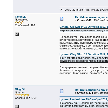
"Я - есмь Истина и Путь, Альфа и Омега
kaminski
Re: Общественное движе
Постоялец
«
Ответ #141 :
19 Октября 
Сообщений: 292
Цитата: Oleg.Ol от 19 Октября 2012, 
перцепция явно принадлежит миру физ
Не совсем так. Перцепция (если, коне
качество возникает именно, как состо
пользуюсь этим понятием, поскольку о
ближе к созерцанию, а вот апперцепция
психофизический терминал, который в
Цитата: Oleg.Ol от 19 Октября 2012, 
Причем, что характерно, само получе
подвергаем сомнению любой перцептивн
Я подозреваю, что мы говорим об одно
Кажимость сладкости это, как рез, то, 
очевидно. То же самое - "я люблю" и "
Oleg.Ol
Re: Общественное движе
Ветеран
«
Ответ #142 :
19 Октября 
Сообщений: 2769
Цитата: kaminski от 19 Октября 2012,
Не совсем так. Перцепция (если, коне
качество возникает именно, как состо