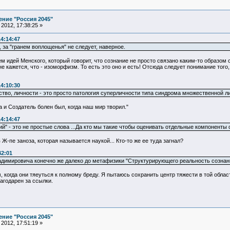
ние "Россия 2045"
2012, 17:38:25 »
14:14:47
 за "гранем воплощенья" не следует, наверное.
м идей Менского, который говорит, что сознание не просто связано каким-то образом с
 кажется, что - изоморфизм. То есть это оно и есть! Отсюда следует понимание того,
14:10:30
тво, личности - это просто патология суперличности типа синдрома множественной ли
 и Создатель болен был, когда наш мир творил."
14:14:47
ий" - это не простые слова ...Да кто мы такие чтобы оценивать отдельные компоненты 
 Ж-пе заноза, которая называется наукой... Кто-то же ее туда загнал?
42:01
димировича конечно же далеко до метафизики "Структурирующего реальность сознани
, когда они тяеуться к полному бреду. Я пытаюсь сохранить центр тяжести в той обла
лагодарен за ссылки.
ние "Россия 2045"
2012, 17:51:19 »