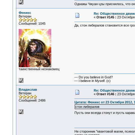
Однажы Чжуан-цзы приснилось, что он
Феникс
Re: Общественное движе
Ветеран
«
Ответ #145 :
23 Октября 
Сообщений: 1045
Да, стон либералов становится все гр
таинственный незнакомец
— Do you believe in God?
— I believe in Myself. (c)
Владислав
Re: Общественное движе
Ветеран
«
Ответ #146 :
23 Октября 
Сообщений: 2486
Цитата: Феникс от 23 Октября 2012, 
стон либералов
Пусть они всегда стонут и пусть кара
Не сторонник "квантовой магии, психо