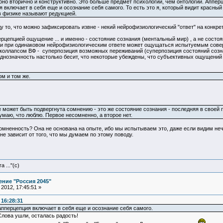
но вторично и конструктивно. Это больше предмет психологии, чем онтологии. Апперц
я включает в себя еще и осознание себя самого. То есть это я, который видит красны
в физике называют редукцией.
у то, что можно зафиксировать извне - некий нейрофизиологический "ответ" на конкре
ерцепцией ощущение ... и именно - состояние сознания (ментальный мир) , а не состо
я и при одинаковом нейрофизиологическим ответе может ощущаться испытуемым совер
 коллапсом ВФ - суперпозиция возможных переживаний (суперпозиция состояний созна
днозначность настолько бесит, что некоторые убеждены, что субъективных ощущений в
м и том же.
е может быть подвергнута сомнению - это же состояние сознания - последняя в своей пр
думаю, что люблю. Первое несомненно, а второе нет.
есомненность? Она не основана на опыте, ибо мы испытываем это, даже если видим нечт
о не зависит от того, что мы думаем по этому поводу.
 ..."(с)
ние "Россия 2045"
2012, 17:45:51 »
 16:28:31
апперцепция включает в себя еще и осознание себя самого.
лова ушли, осталась радость!