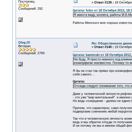
Постоялец
«
Ответ #139 :
18 Октября 
Сообщений: 292
Цитата: folor от 18 Октября 2012, 18:
Я имел в виду, коллега, работы М.Б.Ме
Работы Менского мне хорошо известны.
Oleg.Ol
Re: Общественное движе
Ветеран
«
Ответ #140 :
19 Октября 
Сообщений: 2769
Цитата: kaminski от 18 Октября 2012,
Не буду. Я просто немного под влияни
изоморфизм неизвестно. Почему-то мне
Я бы не стал так прямо про изоморфиз
себя самого ...
Цитата:
Отсюда следует понимание того, что 
Даже у человеческой личности рефлекс
- это уже "мир ментальный" и именно 
Но ведь созерцание - далеко не единс
Причем, что характерно, само получен
подвергаем сомнению любой перцептивны
Так что и человеческую личность можно
ведь и мы обратно откуда-то получае
И не потому ли мы и имеем общий фе