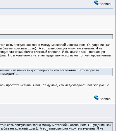
Записан
 это и есть связующее звено между материей и сознанием. Ощущение, как
 а бывает красный флаг). А вот апперцепция – контекстуальна. Я не
епция это некий более сложный процесс. Я бы сказал так – перцепция
 флаг. Но в конечном счете, апперцепция использует тот же персептивный
нению - истинность достоверности его абсолютна! Зато запросто
сладким" ...
ей простоте истина. А вот - "я думаю, что мед сладкий" - вот это уже не
Записан
, это и есть связующее звено между материей и сознанием. Ощущение, как
 а бывает красный флаг). А вот апперцепция – контекстуальна. Я не