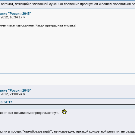
 бегемот, лежащий в зловонной луже. Он поспешил проснуться и пошел любоваться б
ние "Россия 2045"
2012, 16:34:17 »
омче и все изысканнее. Какая прекрасная музыка!
ние "Россия 2045"
2012, 21:00:24 »
16:34:17
ван от них независимо продолжает путь.
логии и прочих "ква-образований"", не исповедую никакой конкретной религии, не раз