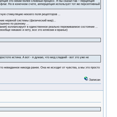
епция это некий более сложный процесс. Я бы сказал так – перцепция
й флаг. Но в конечном счете, апперцепция использует тот же персептивный
тную стимуляцию некоего поля рецепторов ...
яние нервной системы (физический мир)...
шенно по разному ...
ния) коллапсирует в единственное реально переживаемое состояние ...
ообще никаких и нету, все это иллюзии и вранье)
остоте истина. А вот - я думаю, что мед сладкий - вот это уже не
о невиданное никогда ранее. Она не исходит от чувства, а мы это просто
Записан