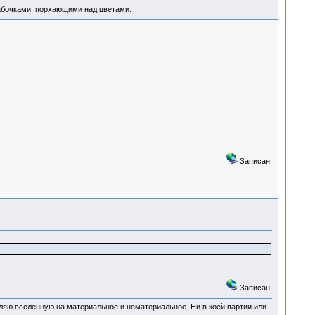
абочками, порхающими над цветами.
Записан
Записан
деляю вселенную на материальное и нематериальное. Ни в коей партии или