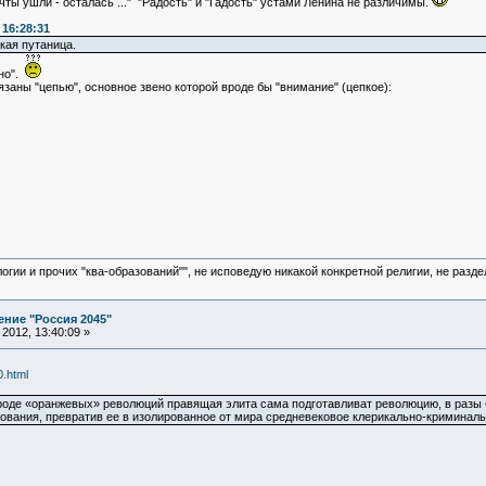
ты ушли - осталась ..." "Радость" и "Гадость" устами Ленина не различимы.
 16:28:31
кая путаница.
вно".
язаны "цепью", основное звено которой вроде бы "внимание" (цепкое):
логии и прочих "ква-образований"", не исповедую никакой конкретной религии, не раз
ние "Россия 2045"
2012, 13:40:09 »
0.html
роде «оранжевых» революций правящая элита сама подготавливат революцию, в разы 
нования, превратив ее в изолированное от мира средневековое клерикально-криминаль