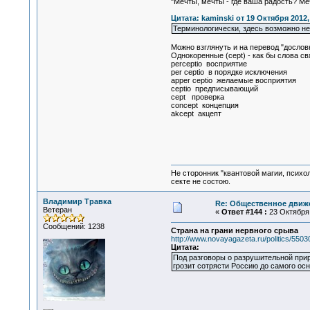
"Мечты, мечты - где ваша радость? Меч
Цитата: kaminski от 19 Октября 2012,
Терминологически, здесь возможно не
Можно взглянуть и на перевод "досло
Однокоренные (cept) - как бы слова св
perceptio восприятие
per ceptio в порядке исключения
apper ceptio желаемые восприятия
ceptio предписывающий
cept проверка
concept концепция
akcept акцепт
Не сторонник "квантовой магии, психо
секте не состою.
Владимир Травка
Re: Общественное движе
Ветеран
«
Ответ #144 :
23 Октября 
Сообщений: 1238
Страна на грани нервного срыва
http://www.novayagazeta.ru/politics/5503
Цитата:
Под разговоры о разрушительной при
грозит сотрясти Россию до самого ос