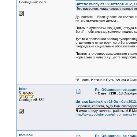
Сообщений: 2769
Цитата: valeriy от 18 Октября 2012, 1
Это наверное, когда наелись плодов 
Да, похоже ... Если целостное состоя
интеллектуальным делом ...
Потом в суперпозицию(Эдем) откуда то
Боги" ... обманывал, конечно, подлец 
Тут то и произошел распад суперпозиц
отделенные от когерентного Бога своим
людоедские социальные образования - ц
Притом это суперсумасшествие видно -
нормальных живых существ задолбал, с
"Я - есмь Истина и Путь, Альфа и Омега
folor
Re: Общественное движе
Старожил
«
Ответ #138 :
18 Октября 
Сообщений: 554
Цитата: kaminski от 18 Октября 2012,
Впрочем, коллега, буду Вам благодаре
Я имел в виду, коллега, работы М.Б.Ме
http://www.youtube.com/all_comments?v
kaminski
Re: Общественное движе