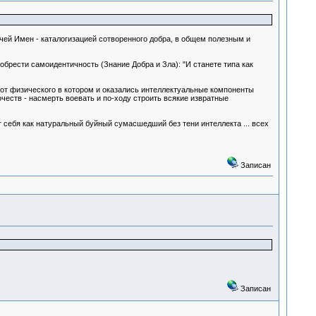
ачей Имен - каталогизацией сотворенного добра, в общем полезным и
обрести самоидентичность (Знание Добра и Зла): "И станете типа как
 от физического в котором и оказались интеллектуальные компоненты
очеств - насмерть воевать и по-ходу строить всякие извратные
 себя как натуральный буйный сумасшедший без тени интеллекта ... всех
Записан
Записан