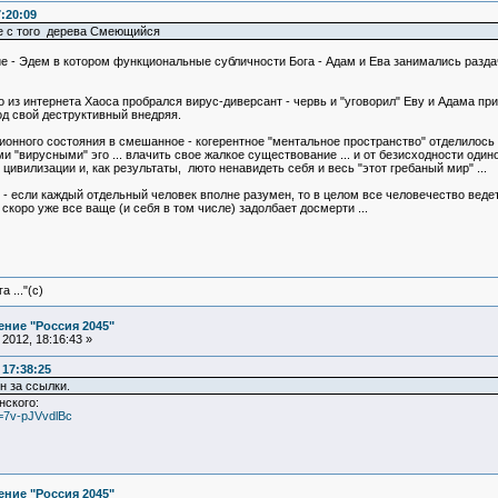
7:20:09
не с того дерева Смеющийся
ние - Эдем в котором функциональные субличности Бога - Адам и Ева занимались разд
 из интернета Хаоса пробрался вирус-диверсант - червь и "уговорил" Еву и Адама при
код свой деструктивный внедряя.
ионного состояния в смешанное - когерентное "ментальное пространство" отделилось
и "вирусными" эго ... влачить свое жалкое существование ... и от безисходности один
ивилизации и, как результаты, люто ненавидеть себя и весь "этот гребаный мир" ...
 если каждый отдельный человек вполне разумен, то в целом все человечество ведет
коро уже все ваще (и себя в том числе) задолбает досмерти ...
 ..."(с)
ние "Россия 2045"
2012, 18:16:43 »
 17:38:25
н за ссылки.
нского:
=7v-pJVvdlBc
ние "Россия 2045"