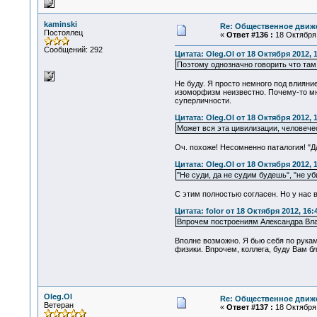
kaminski
Re: Общественное движе
Постоялец
«
Ответ #136 :
18 Октября 
Сообщений: 292
Цитата: Oleg.Ol от 18 Октября 2012, 
Поэтому однозначно говорить что там,
Не буду. Я просто немного под влияние
изоморфизм неизвестно. Почему-то мне
суперличности.
Цитата: Oleg.Ol от 18 Октября 2012, 
Может вся эта цивилизации, человечес
Оч. похоже! Несомненно паталогия! "Да
Цитата: Oleg.Ol от 18 Октября 2012, 
"Не суди, да не судим будешь", "не уб
С этим полностью согласен. Но у нас в
Цитата: folor от 18 Октября 2012, 16:
Впрочем построениям Александра Вла
Вполне возможно. Я бью себя по рукам
физики. Впрочем, коллега, буду Вам б
Oleg.Ol
Re: Общественное движе
Ветеран
«
Ответ #137 :
18 Октября 