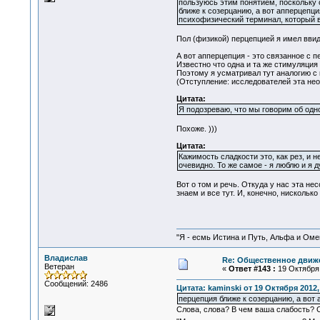
пользуюсь этим понятием, поскольку о
ближе к созерцанию, а вот апперцепци
психофизический терминал, который 
Пол (физикой) перцепцией я имел ввид
А вот апперцепция - это связанное с п
Известно что одна и та же стимуляци
Поэтому я усматривал тут аналогию с
(Отступление: исследователей эта нео
Цитата:
Я подозреваю, что мы говорим об одно
Похоже. )))
Цитата:
Кажимость сладкости это, как рез, и н
очевидно. То же самое - я люблю и я 
Вот о том и речь. Откуда у нас эта н
знаем и все тут. И, конечно, нискольк
"Я - есмь Истина и Путь, Альфа и Омега
Владислав
Re: Общественное движе
Ветеран
«
Ответ #143 :
19 Октября 
Сообщений: 2486
Цитата: kaminski от 19 Октября 2012,
перцепция ближе к созерцанию, а вот 
Слова, слова? В чем ваша слабость? С