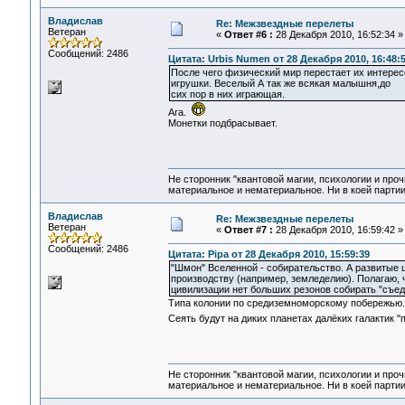
Владислав
Re: Межзвездные перелеты
Ветеран
«
Ответ #6 :
28 Декабря 2010, 16:52:34 »
Сообщений: 2486
Цитата: Urbis Numen от 28 Декабря 2010, 16:48:
После чего физический мир перестает их интерес
игрушки. Веселый А так же всякая малышня,до
сих пор в них играющая.
Ага.
Монетки подбрасывает.
Не сторонник "квантовой магии, психологии и проч
материальное и нематериальное. Ни в коей партии
Владислав
Re: Межзвездные перелеты
Ветеран
«
Ответ #7 :
28 Декабря 2010, 16:59:42 »
Сообщений: 2486
Цитата: Pipa от 28 Декабря 2010, 15:59:39
"Шмон" Вселенной - собирательство. А развитые ц
производству (например, земледелию). Полагаю, 
цивилизации нет больших резонов собирать "съе
Типа колонии по средиземноморскому побережью. И
Сеять будут на диких планетах далёких галактик 
Не сторонник "квантовой магии, психологии и проч
материальное и нематериальное. Ни в коей партии