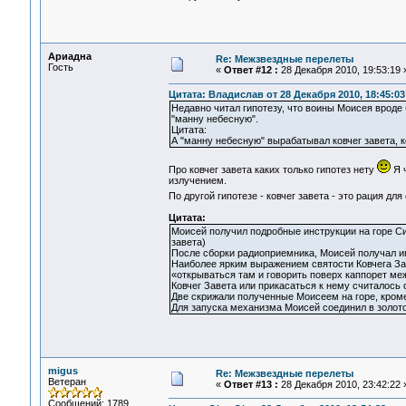
Ариадна
Re: Межзвездные перелеты
Гость
«
Ответ #12 :
28 Декабря 2010, 19:53:19 
Цитата: Владислав от 28 Декабря 2010, 18:45:03
Недавно читал гипотезу, что воины Моисея вроде
"манну небесную".
Цитата:
А "манну небесную" вырабатывал ковчег завета, 
Про ковчег завета каких только гипотез нету
Я ч
излучением.
По другой гипотезе - ковчег завета - это рация д
Цитата:
Моисей получил подробные инструкции на горе Син
завета)
После сборки радиоприемника, Моисей получал и
Наиболее ярким выражением святости Ковчега Зав
«открываться там и говорить поверх каппорет ме
Ковчег Завета или прикасаться к нему считалось оп
Две скрижали полученные Моисеем на горе, кроме
Для запуска механизма Моисей соединил в золото
migus
Re: Межзвездные перелеты
Ветеран
«
Ответ #13 :
28 Декабря 2010, 23:42:22 
Сообщений: 1789