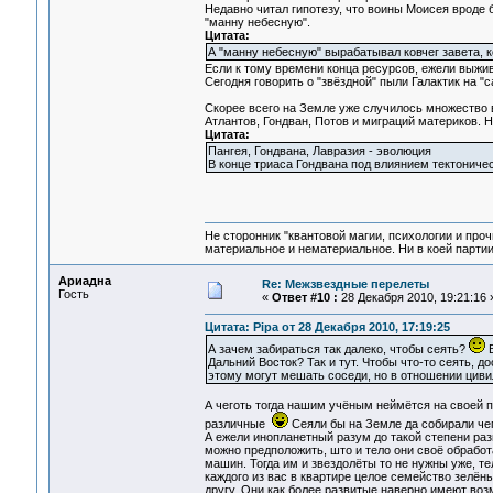
Недавно читал гипотезу, что воины Моисея вроде 
"манну небесную".
Цитата:
А "манну небесную" вырабатывал ковчег завета, 
Если к тому времени конца ресурсов, ежели выжив
Сегодня говорить о "звёздной" пыли Галактик на "с
Скорее всего на Земле уже случилось множество в
Атлантов, Гондван, Потов и миграций материков. 
Цитата:
Пангея, Гондвана, Лавразия - эволюция
В конце триаса Гондвана под влиянием тектониче
Не сторонник "квантовой магии, психологии и проч
материальное и нематериальное. Ни в коей партии
Ариадна
Re: Межзвездные перелеты
Гость
«
Ответ #10 :
28 Декабря 2010, 19:21:16 
Цитата: Pipa от 28 Декабря 2010, 17:19:25
А зачем забираться так далеко, чтобы сеять?
В
Дальний Восток? Так и тут. Чтобы что-то сеять, д
этому могут мешать соседи, но в отношении цивил
А чеготь тогда нашим учёным неймётся на своей пл
различные
Сеяли бы на Земле да собирали чег
А ежели инопланетный разум до такой степени разв
можно предположить, што и тело они своё обрабо
машин. Тогда им и звездолёты то не нужны уже, т
каждого из вас в квартире целое семейство зелён
другу. Они как более развитые наверно имеют воз