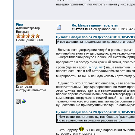
наверно прилетают, посмотреть - какая у них в д
Pipa
Re: Межзвездные перелеты
Администратор
«
Ответ #11 :
28 Декабря 2010, 19:30:42 
Ветеран
Цитата: Владислав от 28 Декабря 2010, 18:45:03
Сообщений: 3660
А вот дальше, за пределами, когда энергетически
Возможность деградации людей я рассматривать не
причиной именно эту деградацию, а не технологиче
Энергетический ресурс Солнечной системы вряд л
превратится в звезду типа красный гигант, отчего
срока (где-то через
5 мрлд. лет
) наша галактика ..
вероятность, что в той катавасии вблизи остываю
мигрировать. То бишь не надо искать черта тому, у
Однако то, что я только что описала, - это все-та
Квантовая
нежелательным. Гораздо вероятнее по моим прогно
инструменталистка
этом случае, представители высокоразвитой циви
вполне перспективной жизнь вблизи температуры 
компьютеры погружают в жидкий гелий, т.к. при б
технологического могущества, могла бы освоить э
существование при потухшей звезде - в самый ра
Цитата: Владислав от 28 Декабря 2010, 18:45:03
Чем выше техногенность, тем больше "расходов и
Но все равно часть энергии рассеивается.
Это - ерунда
. Вы бы еще паровые котлы всп
которую стоит упоминать.