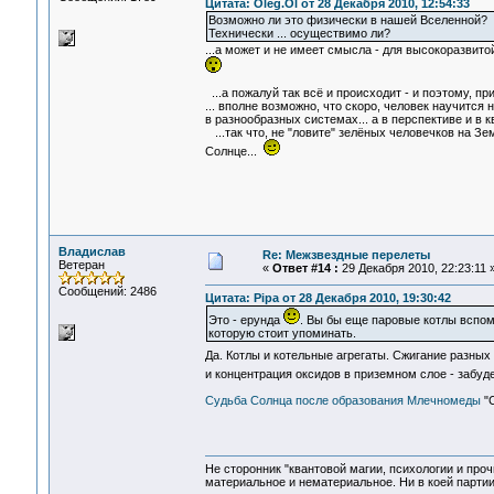
Цитата: Oleg.Ol от 28 Декабря 2010, 12:54:33
Возможно ли это физически в нашей Вселенной?
Техничеcки ... осуществимо ли?
...а может и не имеет смысла - для высокоразвито
...а пожалуй так всё и происходит - и поэтому, пр
... вполне возможно, что скоро, человек научится
в разнообразных системах... а в перспективе и в к
...так что, не "ловите" зелёных человечков на Зе
Солнце...
Владислав
Re: Межзвездные перелеты
Ветеран
«
Ответ #14 :
29 Декабря 2010, 22:23:11 
Сообщений: 2486
Цитата: Pipa от 28 Декабря 2010, 19:30:42
Это - ерунда
. Вы бы еще паровые котлы вспо
которую стоит упоминать.
Да. Котлы и котельные агрегаты. Сжигание разных
и концентрация оксидов в приземном слое - забу
Судьба Солнца после образования Млечномеды
"С
Не сторонник "квантовой магии, психологии и проч
материальное и нематериальное. Ни в коей партии