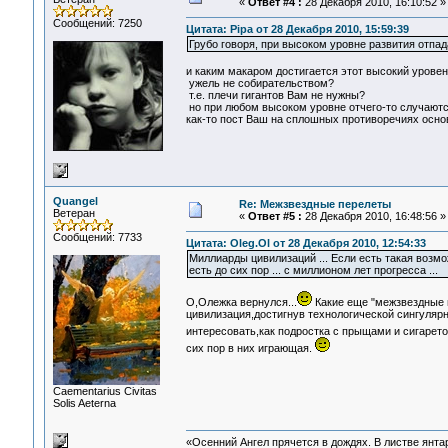
«
Ответ #4 :
28 Декабря 2010, 16:10:52 »
Сообщений: 7250
Цитата: Pipa от 28 Декабря 2010, 15:59:39
Грубо говоря, при высоком уровне развития отпа
и каким макаром достигается этот высокий урове
ужель не собирательством?
т.е. плечи гигантов Вам не нужны?
но при любом высоком уровне отчего-то случаются
как-то пост Ваш на сплошных противоречиях основ
Quangel
Re: Межзвездные перелеты
Ветеран
«
Ответ #5 :
28 Декабря 2010, 16:48:56 »
Сообщений: 7733
Цитата: Oleg.Ol от 28 Декабря 2010, 12:54:33
Миллиарды цивилизаций ... Если есть такая возм
есть до сих пор ... с миллионом лет прогресса ...
О,Олежка вернулся...
Какие еще "межзвездные 
цивилизация,достигнув технологической сингуляр
интересовать,как подростка с прыщами и сигарето
сих пор в них играющая.
Сaementarius Civitas
Solis Aeterna
«Осенний Ангел прячется в дождях. В листве янтарн