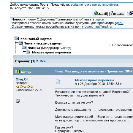
Добро пожаловать,
Гость
. Пожалуйста,
войдите
или
зарегистрируйтесь
.
07 Августа 2026, 08:34:15
Новости:
Книгу С.Доронина "Квантовая магия" читать
здесь
Материалы старого сайта "Физика Магии" доступны для просмотра
здесь
О замеченных глюках просьба писать на почту
quantmag@mail.ru
Квантовый Портал
Тематические разделы
0 Пользователе
Физика
(Модератор:
valeriy
)
Межзвездные перелеты
Страниц:
[
1
]
2
Все
Тема: Межзвездные перелеты (Прочитано 38473
Автор
Oleg.Ol
Межзвездные перелеты
Ветеран
«
:
28 Декабря 2010, 12:54:33 »
Сообщений: 2769
Возможно ли это физически в нашей Вселенной?
Техничеcки ... осуществимо ли?
Если да ... то где же они?
Десятки миллиардов лет ... триллионы триллионов 
Миллиарды цивилизаций ... Если есть такая возмо
есть до сих пор ... с миллионом лет прогресса ...
Где же они?
Парадокс ... Ферми ...