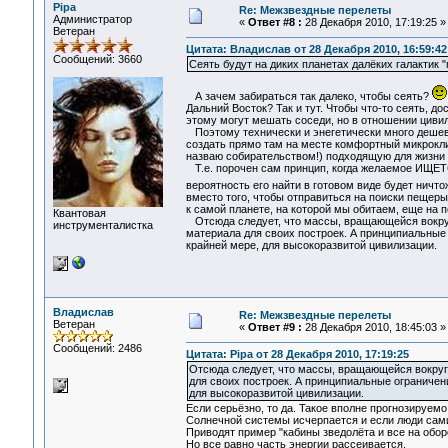
Pipa
Re: Межзвездные перелеты
Администратор
«
Ответ #8 :
28 Декабря 2010, 17:19:25 »
Ветеран
Цитата: Владислав от 28 Декабря 2010, 16:59:42
Сообщений: 3660
Сеять будут на диких планетах далёких галактик 
А зачем забираться так далеко, чтобы сеять?
Дальний Восток? Так и тут. Чтобы что-то сеять, д
этому могут мешать соседи, но в отношении цивил
Поэтому технически и энегетически много дешевл
создать прямо там на месте комфортный микроклим
назваю собирательством!) подходящую для жизни 
Т.е. порочен сам принцип, когда желаемое ИЩЕТСЯ
вероятность его найти в готовом виде будет ничто
вместо того, чтобы отправиться на поиски пещеры
к самой планете, на которой мы обитаем, еще на 
Квантовая
Отсюда следует, что массы, вращающейся вокруг 
инструменталистка
материала для своих построек. А принципиальные 
крайней мере, для высокоразвитой цивилизации.
Владислав
Re: Межзвездные перелеты
Ветеран
«
Ответ #9 :
28 Декабря 2010, 18:45:03 »
Сообщений: 2486
Цитата: Pipa от 28 Декабря 2010, 17:19:25
Отсюда следует, что массы, вращающейся вокруг 
для своих построек. А принципиальные ограничен
для высокоразвитой цивилизации.
Если серьёзно, то да. Такое вполне прогнозируемо
Солнечной системы исчерпается и если люди сами 
Приводят пример "кабины зведолёта и все на обор
Но все равно часть энергии рассеивается.