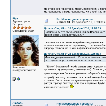
Не сторонник "квантовой магии, психологии и проч
материальное и нематериальное. Ни в коей партии
Pipa
Re: Межзвездные перелеты
Администратор
«
Ответ #3 :
28 Декабря 2010, 15:59:39 »
Ветеран
Цитата: Oleg.Ol от 28 Декабря 2010, 12:54:33
Сообщений: 3660
Возможно ли это физически в нашей Вселенной?
Техничеcки ... осуществимо ли?
Физически и технически крайне затруднительно. Н
окажись каналы связи открытыми, то первыми бы и
очередь гравитация. И лишь физическая обособлен
Цитата: Oleg.Ol от 28 Декабря 2010, 12:54:33
Миллиарды цивилизаций ... Если есть такая возм
есть до сих пор ... с миллионом лет прогресса ...
"Шмон" Вселенной -
собирательство
. А развит
Квантовая
производству (например, земледелию). Полагаю, 
инструменталистка
цивилизации нет больших резонов собирать "съе
скорее!) они могут произвести в своей звездной с
странам. Вот и развитым цивилизациям путешеств
растут гораздо быстрее, чем транспортные. Грубо
и межгалактического
.
Любовь
Re: Межзвездные перелеты
Ветеран