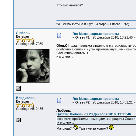
Кто выскажется?
"Я - есмь Истина и Путь, Альфа и Омега ..."(с)
Любовь
Re: Межзвездные перелеты
Ветеран
«
Ответ #1 :
28 Декабря 2010, 13:21:46 »
Сообщений: 7250
Oleg.Ol
, даа... весьма странно с материалистичес
особливо в связи с чуток промелькнувшими как-т
Солнечной системы...
и молчок...
Владислав
Re: Межзвездные перелеты
Ветеран
«
Ответ #2 :
28 Декабря 2010, 15:51:21 »
Сообщений: 2486
Любовь
,
Цитата: Любовь от 28 Декабря 2010, 13:21:46
возникли проблемы с выходом за пределы Солнеч
и молчок...
Матрица?
Там уже за коном?