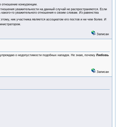
в отношение конкуренции.
. Отношения уважительности на данный случай не распространяются. Если
ть какого-го уважительного отношения к своим словам. Из равенства
тому, ник участника является ассоциатом его постов и ни чем более. И
министратором.
Записан
едупреждаю о недопустимости подобных нападок. Не знаю, почему
Любовь
Записан