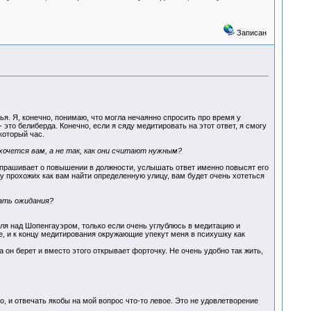
Записан
ья. Я, конечно, понимаю, что могла нечаянно спросить про время у
- это белиберда. Конечно, если я сяду медитировать на этот ответ, я смогу
который час.
хочется вам, а не так, как они считают нужным?
и спрашивает о повышении в должности, услышать ответ именно повысят его
е у прохожих как вам найти определенную улицу, вам будет очень хотеться
ать ожидания?
геля над Шопенгауэром, только если очень углублюсь в медитацию и
ше, и к концу медитирования окружающие упекут меня в психушку как
он берет и вместо этого открывает форточку. Не очень удобно так жить,
го, и отвечать якобы на мой вопрос что-то левое. Это не удовлетворение