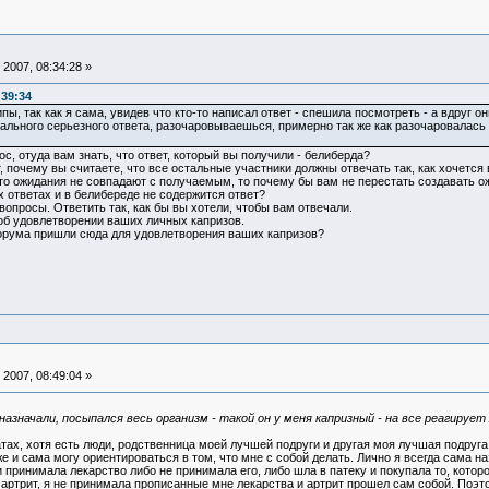
2007, 08:34:28 »
:39:34
, так как я сама, увидев что кто-то написал ответ - спешила посмотреть - а вдруг он
ального серьезного ответа, разочаровываешься, примерно так же как разочаровалась
ос, отуда вам знать, что ответ, который вы получили - белиберда?
 почему вы считаете, что все остальные участники должны отвечать так, как хочется 
то ожидания не совпадают с получаемым, то почему бы вам не перестать создавать о
 ответах и в белибереде не содержится ответ?
вопросы. Ответить так, как бы вы хотели, чтобы вам отвечали.
т об удовлетворении ваших личных капризов.
орума пришли сюда для удовлетворения ваших капризов?
2007, 08:49:04 »
значали, посыпался весь организм - такой он у меня капризный - на все реагирует 
атах, хотя есть люди, родственница моей лучшей подруги и другая моя лучшая подруг
е и сама могу ориентироваться в том, что мне с собой делать. Лично я всегда сама на
и принимала лекарство либо не принимала его, либо шла в патеку и покупала то, котор
артрит, я не принимала прописанные мне лекарства и артрит прошел сам собой. Поэтом