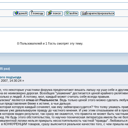
0 Пользователей и 1 Гость смотрят эту тему.
85 раз)
ого подъезда
2007, 14:30:24 »
 что некоторые участники форума предпочитают вешать лапшу на уши себе и другим,
а ее неимоверно дорогая. Всеобщее "уважение" достигается ценой крайнего релятиви
сколько и людей. А потому, мол, каждый может считать себя всегда правым.
ализма" является
отказ от Реальности
. Ведь только ценой этого можно сделать любу
чьи представления ближе к истине, а чьи дальше.
которая которую каждый сочиняет, как ему заблагорассудится? Что толку уважать право
самым уже девальвируем правду до частного мнения. И уже этим отказываем ей в при
отором виден результат, так сразу же окажется, что правота не может быть частным
ред. Не будь этого обстоятельства, то научно-техническая литература имела бы не б
лентной логики нельзя прикрыть несостоятельность частной "правды". Любоваться
, в КОНКУРЕНЦИИ товаров, сразу выяснится реальное качество того, с чем пришла на 