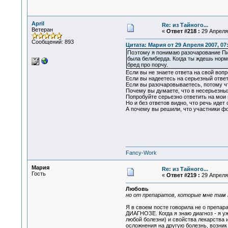
April
Re: из Тайного...
Ветеран
«
Ответ #218 :
29 Апреля 
Сообщений: 893
Цитата: Мария от 29 Апреля 2007, 07
Поэтому я понимаю разочарование Пипы
была белиберда. Когда ты ждешь норм
бред про порчу.
Если вы не знаете ответа на свой вопр
Если вы надеетесь на серьезный ответ,
Если вы разочаровываетесь, потому ч
Почему вы думаете, что в несерьезных
Попробуйте серьезно ответить на мои 
Но и без ответов видно, что речь иде
А почему вы решили, что участники ф
Fancy-Work
Мария
Re: из Тайного...
Гость
«
Ответ #219 :
29 Апреля 
Любовь
но от препаратов, которые мне там на
Я в своем посте говорила не о препар
ДИАГНОЗЕ. Когда я знаю диагноз - я уж
любой болезни) и свойства лекарства 
осложнения на другую болезнь, возник 