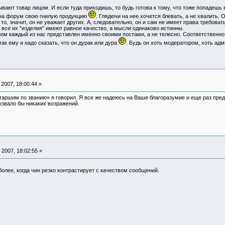
ают товар лицом. И если туда приходишь, то будь готова к тому, что тоже попадешь 
а форум свою гнилую продукцию
. Глядючи на нее хочется блевать, а не хвалить
то, значит, он не уважает других. А, следовательно, он и сам не имеет права требова
о все их "изделия" имеют равное качество, а мысли одинаково истинны.
м каждый из нас представлен именно своими постами, а не телесно. Соответственно э
ак ему и надо сказать, что он дурак или дура
. Будь он хоть модератором, хоть ад
2007, 18:00:44 »
старшим по званию» я говорил. Я все же надеюсь на Ваше благоразумие и еще раз пр
ызвало бы никаких возражений.
2007, 18:02:55 »
лее, когда чин резко контрастирует с качеством сообщений.