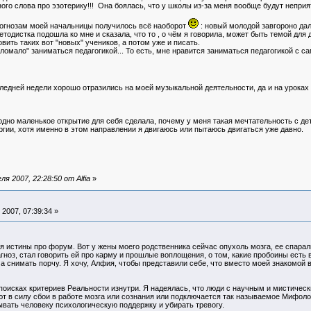
ного слова про эзотерику!!! Она боялась, что у школы из-за меня вообще будут неприят
огнозам моей начальницы получилось всё наоборот
: новый молодой завгороно дал
тодистка подошла ко мне и сказала, что то , о чём я говорила, может быть темой для д
вить таких вот "новых" учеников, а потом уже и писать.
омало" заниматься педагогикой... То есть, мне нравится заниматься педагогикой с са
ледней недели хорошо отразились на моей музыкальной деятельности, да и на уроках
дно маленькое открытие для себя сделала, почему у меня такая мечтательность с детс
гии, хотя именно в этом направлении я двигаюсь или пытаюсь двигаться уже давно.
 2007, 22:28:50 от Alfia
»
2007, 07:39:34 »
 истины про форум. Вот у жены моего родственника сейчас опухоль мозга, ее спарали
гноз, стал говорить ей про карму и прошлые воплощения, о том, какие пробоины есть 
а снимать порчу. Я хочу, Алфия, чтобы представили себе, что вместо моей знакомой в
поисках критериев Реальности изнутри. Я надеялась, что люди с научным и мистичес
ают в силу сбои в работе мозга или сознания или подключается так называемое Мифол
вать человеку психологическую поддержку и убирать тревогу.