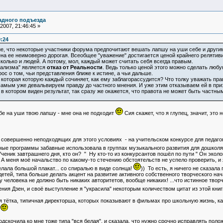
адного подъезда
2007, 21:46:45 »
0:24
 что некоторые участники форума предпочитают вешать лапшу на уши себе и другим
а ее неимоверно дорогая. Всеобщее "уважение" достигается ценой крайнего релятиви
 сколько и людей. А потому, мол, каждый может считать себя всегда правым.
рализма" является
отказ от Реальности
. Ведь только ценой этого можно сделать люб
ос о том, чьи представления ближе к истине, а чьи дальше.
 которая которую каждый сочиняет, как ему заблагорассудится? Что толку уважать прав
самым уже девальвируем правду до частного мнения. И уже этим отказываем ей в при
котором виден результат, так сразу же окажется, что правота не может быть частным
бе на уши твою лапшу - мне она не подходит
Сия скажет, что я глупец, значит, это
 совершенно неподходящих для этого условиях - на учительском конкурсе для педаг
нные программы забавные использовала в группах музыкального развития для дошколят
ченик завтрашнего дня, кто он? " Ну кто-то из конкурсантов пошёл по пути " Он эколо
. А меня моё начальство по какому-то стечению обстоятельств не успело проверить, и 
елала большой плакат... со спиралью в виде солнца!
)) То есть, я ничего не сказала
етей, типа больше делать акцент на развитие активного собственного творческого нача
у человека не должно быть никаких авторитетов, вообще никаких! ...что истинное творче
ения Дзен, и своё выступление я "украсила" некоторым количеством цитат из этой кни
 тётка, типичная директорша, которых показывают в фильмах про школьную жизнь, как 
.
дскочила ко мне тоже типа "вся белая", и сказала, что нужно срочно исправлять полож