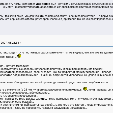
ить на эту тему, хотя ответ
Доронина
был честным и объединяющим объективное с суб
о - не могут ни сформулировать абсолютные исчерпывающие критерии отграничения реал
 так как я сама, увидев что кто-то написал ответ - спешила посмотреть - а вдруг они
льного серьезного ответа, разочаровываешься, примерно так же как разочаровалась 
2007, 08:25:34 »
стью: когда что-то постигнешь самостоятельно - тут же видишь, что это уже не едины
оих глазах...
я... вот его методика:
уществуют разные способы развода по понятиям и выбивания почвы из-под ног...
жен сдаться добровольно, дабы сгладить как-то эффект от манипулирования... правда,
то оператор под ними понимает... знающий получается управляемым, довольный своим ме
день, и месСия далеко не самый производительный представитель подобных школ...
учете в онкологии (в 28 лет лучшего развлечения не придумаешь
, но от препаратов,
очностью до наоборот, либо обвально...
ь изменения мировозрения...
л - наглядное тому доказательство, ярким примером могут служить публичные люди... д
, перестал быть маской...
езультатом личной работы над собой... мало кому это дается... когда открывается кан
о покаяние... дабы не переносить траблы в следующую инкарнацию...