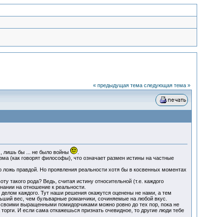
« предыдущая тема
следующая тема »
 лишь бы ... не было войны
.
зма (как говорят философы), что означает размен истины на частные
ю ложь правдой. Но проявления реальности хотя бы в косвенных моментах
ту такого рода? Ведь, считая истину относительной (т.е. каждого
знании на отношение к реальности.
 делом каждого. Тут наши решения окажутся оценены не нами, а тем
ольший вес, чем бульварные романчики, сочиняемые на любой вкус.
 своими выращенными помидорчиками можно ровно до тех пор, пока не
торги. И если сама откажешься признать очевидное, то другие люди тебе