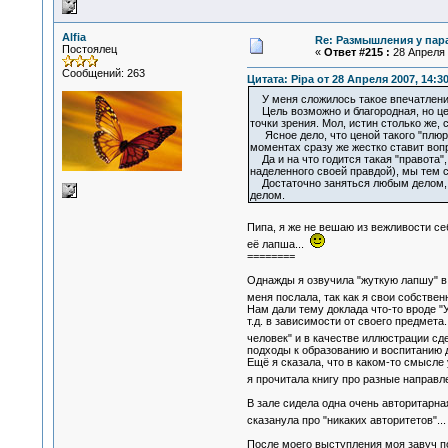
Alfia
Re: Размышления у пар
Постоялец
«
Ответ #215 :
28 Апреля 
Сообщений: 263
Цитата: Pipa от 28 Апреля 2007, 14:3
У меня сложилось такое впечатление,
Цель возможно и благородная, но цен
точки зрения. Мол, истин столько же,
Ясное дело, что ценой такого "плю
моментах сразу же жестко ставит вопр
Да и на что годится такая "правота",
наделенного своей правдой), мы тем 
Достаточно заняться любым делом, в 
делом.
Пипа, я же не вешаю из вежливости се
её лапша...
========
Однажды я озвучила "жуткую лапшу" в
меня послала, так как я свои собстве
Нам дали тему доклада что-то вроде "У
т.д. в зависимости от своего предмета
человек" и в качестве иллюстрации сд
подходы к образованию и воспитанию д
Ещё я сказала, что в каком-то смысле 
я прочитала книгу про разные направл
В зале сидела одна очень авторитарная
сказанула про "никаких авторитетов"..
После моего выступления моя завуч по