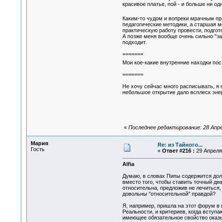
красивое платье, пой - и больше ни од
Каким-то чудом и вопреки мрачным пр
педагогические методики, а старшая ме
практическую работу провести, подгото
А позже меня вообще очень сильно "зал
подходит.
=======
Мои кое-какие внутренние находки пос
=======
Не хочу сейчас много расписывать, я о
небольшое открытие дало всплеск энер
«
Последнее редактирование: 28 Апреля
Мария
Re: из Тайного...
Гость
«
Ответ #216 :
29 Апреля 
Alfia
Думаю, в словах Пипы содержится доля
вместо того, чтобы ставить точный диа
относительна, предложив не лечиться, 
довольны "относительной" правдой?
Я, например, пришла на этот форум в 
Реальности, и критериев, когда вступ
имеющее обязательное свойство оказы