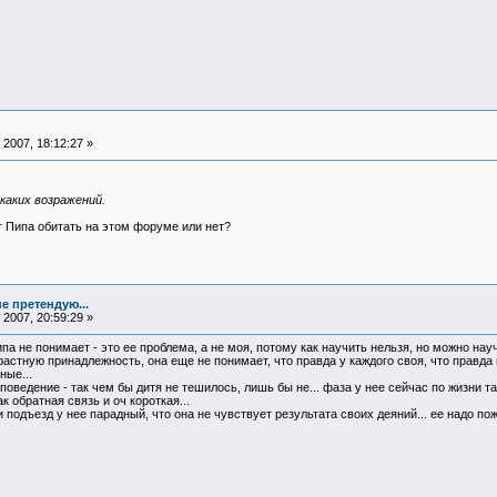
2007, 18:12:27 »
каких возражений.
ет Пипа обитать на этом форуме или нет?
е претендую...
2007, 20:59:29 »
па не понимает - это ее проблема, а не моя, потому как научить нельзя, но можно науч
астную принадлежность, она еще не понимает, что правда у каждого своя, что правда м
ные...
оведение - так чем бы дитя не тешилось, лишь бы не... фаза у нее сейчас по жизни та
к обратная связь и оч короткая...
 подъезд у нее парадный, что она не чувствует результата своих деяний... ее надо пож