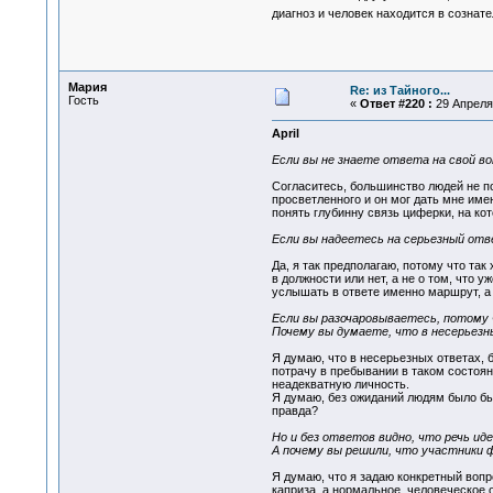
диагноз и человек находится в сознат
Мария
Re: из Тайного...
Гость
«
Ответ #220 :
29 Апреля 
April
Если вы не знаете ответа на свой во
Согласитесь, большинство людей не по
просветленного и он мог дать мне имен
понять глубинну связь циферки, на ко
Если вы надеетесь на серьезный отв
Да, я так предполагаю, потому что та
в должности или нет, а не о том, что 
услышать в ответе именно маршрут, а
Если вы разочаровываетесь, потому 
Почему вы думаете, что в несерьезн
Я думаю, что в несерьезных ответах, 
потрачу в пребывании в таком состоян
неадекватную личность.
Я думаю, без ожиданий людям было бы 
правда?
Но и без ответов видно, что речь ид
А почему вы решили, что участники 
Я думаю, что я задаю конкретный вопро
каприза, а нормальное человеческое 