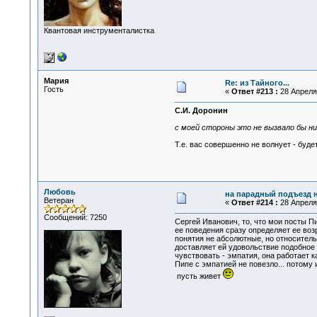
Квантовая инструменталистка
Мария
Re: из Тайного...
Гость
«
Ответ #213 :
28 Апреля 
С.И. Доронин
с моей стороны это не вызвало бы ни
Т.е. вас совершенно не волнует - буд
Любовь
на парадный подъезд н
Ветеран
«
Ответ #214 :
28 Апреля 
Сообщений: 7250
Сергей Иванович, то, что мои посты Пи
ее поведения сразу определяет ее возр
понятия не абсолютные, но относитель
доставляет ей удовольствие подобное п
чувствовать - эмпатия, она работает ка
Пипе с эмпатией не повезло... потому и
пусть живет