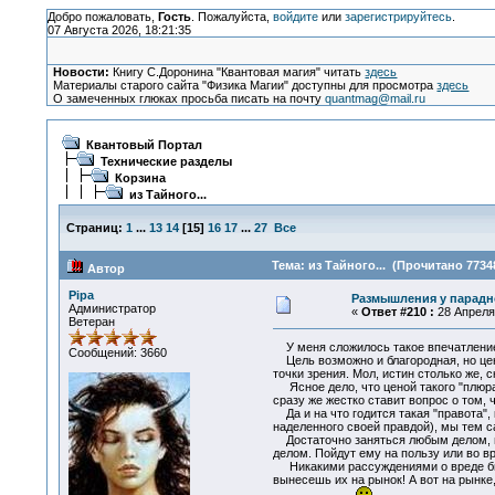
Добро пожаловать,
Гость
. Пожалуйста,
войдите
или
зарегистрируйтесь
.
07 Августа 2026, 18:21:35
Новости:
Книгу С.Доронина "Квантовая магия" читать
здесь
Материалы старого сайта "Физика Магии" доступны для просмотра
здесь
О замеченных глюках просьба писать на почту
quantmag@mail.ru
Квантовый Портал
Технические разделы
Корзина
из Тайного...
Страниц:
1
...
13
14
[
15
]
16
17
...
27
Все
Тема: из Тайного... (Прочитано 7734
Автор
Pipa
Размышления у парадн
Администратор
«
Ответ #210 :
28 Апреля 
Ветеран
У меня сложилось такое впечатление,
Сообщений: 3660
Цель возможно и благородная, но цен
точки зрения. Мол, истин столько же, 
Ясное дело, что ценой такого "плюр
сразу же жестко ставит вопрос о том, 
Да и на что годится такая "правота", 
наделенного своей правдой), мы тем 
Достаточно заняться любым делом, в к
делом. Пойдут ему на пользу или во в
Никакими рассуждениями о вреде бива
вынесешь их на рынок! А вот на рынке