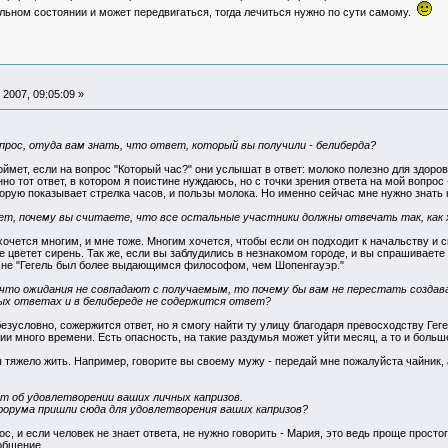
ельном состоянии и может передвигаться, тогда лечиться нужно по сути самому.
2007, 09:05:09 »
прос, отуда вам знать, что ответ, который вы получили - белиберда?
ймет, если на вопрос "Который час?" они услышат в ответ: молоко полезно для здоров
но тот ответ, в котором я поистине нуждаюсь, но с точки зрения ответа на мой вопрос 
торую показывает стрелка часов, и пользы молока. Но именно сейчас мне нужно знать 
ет, почему вы считаете, что все остальные участники должны отвечать так, как 
к хочется многим, и мне тоже. Многим хочется, чтобы если он подходит к начальству 
уже цветет сирень. Так же, если вы заблудились в незнакомом городе, и вы спрашивает
 не "Гегель был более выдающимся философом, чем Шопенгауэр."
что ожидания не совпадают с получаемым, то почему бы вам не перестать создав
ых ответах и в белибереде не содержится ответ?
безусловно, сожержится ответ, но я смогу найти ту улицу благодаря превосходству Ге
ии много времени. Есть опасность, на такие раздумья может уйти месяц, а то и боль
тяжело жить. Например, говорите вы своему мужу - передай мне пожалуйста чайник, а 
ет об удовлетворении ваших личных капризов.
форума пришли сюда для удовлетворения ваших капризов?
с, и если человек не знает ответа, не нужно говорить - Мария, это ведь проще просто
общение.