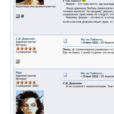
в том помогут
.
Форум – это тоже место, где выкладыв
Квантовая инструменталистка
Наша админша Любовь приволокла н
человек выносит "на продажу" дерьмо, 
социальных прав никак не следует, чт
Наконец, форум – это место, в которо
если участник форума пишет дурь, то т
С.И. Доронин
Re: из Тайного...
Администратор
«
Ответ #211 :
28 Апреля 
Ветеран
Пипа
, об элементарном уважении к «
Сообщений: 795
Вас не банит, с моей стороны это не в
Pipa
Re: из Тайного...
Администратор
«
Ответ #212 :
28 Апреля 
Ветеран
С.И. Доронин
Сообщений: 3660
Я не склонна к чинопочитанию. Тем бо