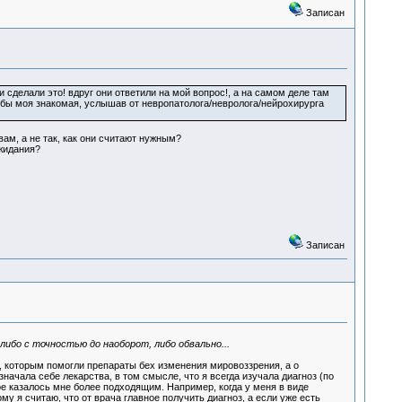
Записан
и сделали это! вдруг они ответили на мой вопрос!, а на самом деле там
 бы моя знакомая, услышав от невропатолога/невролога/нейрохирурга
вам, а не так, как они считают нужным?
жидания?
Записан
либо с точностью до наоборот, либо обвально...
а, которым помогли препараты бех изменения мировоззрения, а о
значала себе лекарства, в том смысле, что я всегда изучала диагноз (по
ое казалось мне более подходящим. Например, когда у меня в виде
у я считаю, что от врача главное получить диагноз, а если уже есть