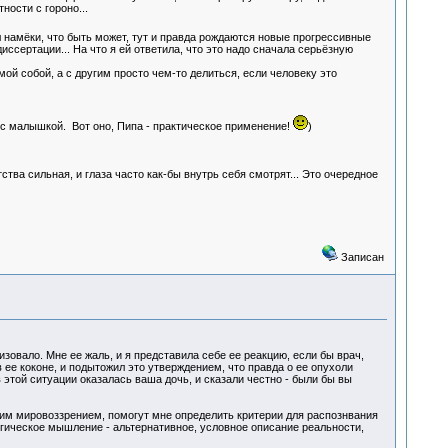
ности с гороно...
 намёки, что быть может, тут и правда рождаются новые прогрессивные
иссертации... На что я ей ответила, что это надо сначала серьёзную
мой собой, а с другим просто чем-то делиться, если человеку это
 с малышкой. Вот оно, Пипа - практическое применение!
)
тва сильная, и глаза часто как-бы внутрь себя смотрят... Это очередное
Записан
зовало. Мне ее жаль, и я представила себе ее реакцию, если бы врач,
в ее коконе, и подытожил это утверждением, что правда о ее опухоли
 этой ситуации оказалась ваша дочь, и сказали честно - были бы вы
ким мировоззрением, помогут мне определить критерии для распознвания
огическое мышление - альтернативное, условное описание реальности,