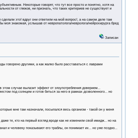
ъективным. Некоторые говорят, что тут все просто и понятно, хотя на
ьности от глюков, ни признать, что таких критериев не существует и
 сделали это! вдруг они ответили на мой вопрос!, а на самом деле там
бы моя знакомая, услышав от невропатолога/невролога/нейрохирурга бред
Записан
жды говорено другими, а как жалко было расставаться с лаврами
 в этом случае вылазит эффект от злоупотребления доверием...
стом под солнцем и готов биться за него в рамках дозволенного... но
 которые мне там назначали, посыпался весь организм - такой он у меня
аже те, кто на первый взгляд вроде как не изменили свой имидж... но на
ал и человеку показывают его траблы, он понимает их... но уже поздно...