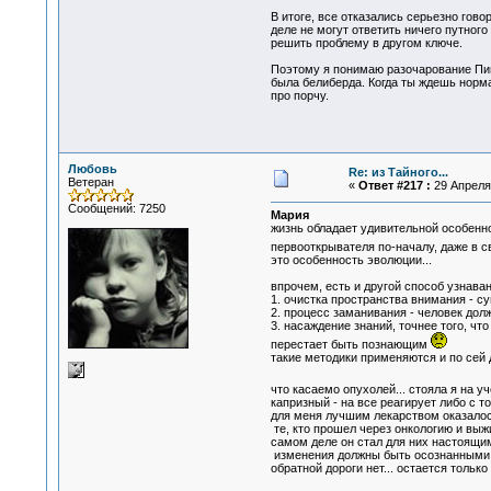
В итоге, все отказались серьезно говор
деле не могут ответить ничего путног
решить проблему в другом ключе.
Поэтому я понимаю разочарование Пипы,
была белиберда. Когда ты ждешь норма
про порчу.
Любовь
Re: из Тайного...
Ветеран
«
Ответ #217 :
29 Апреля 
Сообщений: 7250
Мария
жизнь обладает удивительной особенно
первооткрывателя по-началу, даже в св
это особенность эволюции...
впрочем, есть и другой способ узнавани
1. очистка пространства внимания - с
2. процесс заманивания - человек дол
3. насаждение знаний, точнее того, ч
перестает быть познающим
такие методики применяются и по сей 
что касаемо опухолей... стояла я на 
капризный - на все реагирует либо с т
для меня лучшим лекарством оказалос
те, кто прошел через онкологию и выжи
самом деле он стал для них настоящим
изменения должны быть осознанными и р
обратной дороги нет... остается тольк