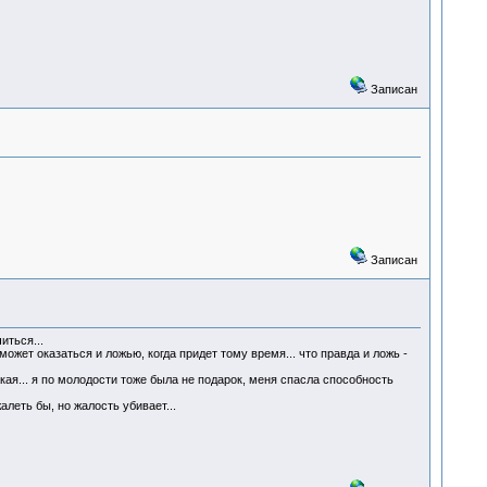
Записан
Записан
иться...
ожет оказаться и ложью, когда придет тому время... что правда и ложь -
кая... я по молодости тоже была не подарок, меня спасла способность
алеть бы, но жалость убивает...