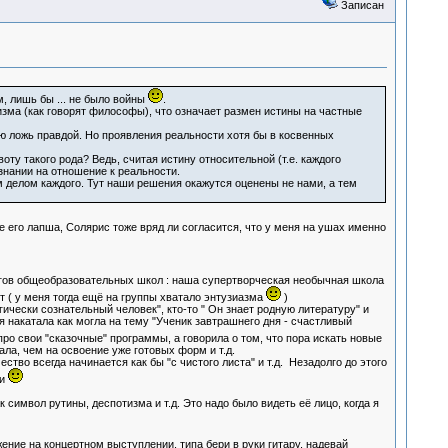
Записан
, лишь бы ... не было войны
.
зма (как говорят философы), что означает размен истины на частные
ую ложь правдой. Но проявления реальности хотя бы в косвенных
оту такого рода? Ведь, считая истину относительной (т.е. каждого
знании на отношение к реальности.
 делом каждого. Тут наши решения окажутся оценены не нами, а тем
 не его лапша, Солярис тоже вряд ли согласится, что у меня на ушах именно
огов общеобразовательных школ : наша супертворческая необычная школа
 ( у меня тогда ещё на группы хватало энтузиазма
)
гически сознательный человек", кто-то " Он знает родную литературу" и
я накатала как могла на тему "Ученик завтрашнего дня - счастливый
 про свои "сказочные" программы, а говорила о том, что пора искать новые
ла, чем на освоение уже готовых форм и т.д.
ство всегда начинается как бы "с чистого листа" и т.д. Незадолго до этого
ги
символ рутины, деспотизма и т.д. Это надо было видеть её лицо, когда я
ение на концертном выступлении, типа бери в руки гитару, надевай