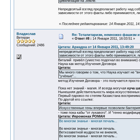
цивилизаций на Земле.
Непредвзятый взгляд предполагает работу над соб
зависимости от этого факты либо принимаются, ли
«
Последнее редактирование: 14 Января 2011, 14
Владислав
Re: Тоталитаризм, немножко фашизм и
Ветеран
«
Ответ #8 :
14 Января 2011, 16:03:51 »
Сообщений: 2486
Цитата: Ариадна от 14 Января 2011, 13:49:20
непредвзятый взгляд предполагает работу над со
зависимости от этого факты либо принимаются, л
Виталий привёл (уместно подогнал во внимание) 
Наука как метод Изучения Договора
Цитата:
Мы много говорим о том, что Наука изучает не "в
"учёные"...
метод Изучения Договора - это получается просто 
Пока нет знаний - магия. И всегда могучая
куча ш
Нынешняя действительность мира искусственных и
Первый паровоз по степям Казакстана воспринимал
По другой его ссылке:
Цитата:
Искусственные гены впервые позволили бактери
- тоже пока кабы "от лукавого". И "генно модифиц
Цитата: Иеромонах РОМАН
Во многом знаньи - многая печаль...
Во многом знаньи - многая печаль.
Ветхозаветной мудрости не внемля,
Во многом знаньи - многая печаль...