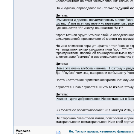
человечеством на этом "осмысливании" сломано!
Но и, однако, справедливо же - только "
идущий ос
Цитата:
Мы можем и должны позаимствовать в свою "кван
до нас. А вот все попутное и устаревшее, мы, раз
Где кончается "Я" и когда начинается "Мы"?
"Враг" тот или "друг", что вне этой не определён
фиксированной, произвольно её меняет
во времен
Но и не возможно отрицать факта, что в "новых ст
нет тогда понятия как синдрома типа "пост ***" (**
"гражданством, партийной принадлежностью и пр.".
элементарно "выжить" в изменившихся внешних у
Цитата:
Тема эта очень глубока и важна... Поэтому и разд
Да. "Глубже" чем эта, наверное и не бывает у "чело
Часто-часто такое "критическое/кризисное" случа
случается. Пока случается. И что-то
из вне
этому 
Цитата:
Колхоз - дело добровольное.
Не согласных
в баню
«
Последнее редактирование: 22 Октября 2010, 1
Не сторонник "квантовой магии, психологии и проч
материальное и нематериальное. Ни в коей партии
Ариадна
Re: Тоталитаризм, немножко фашизм и