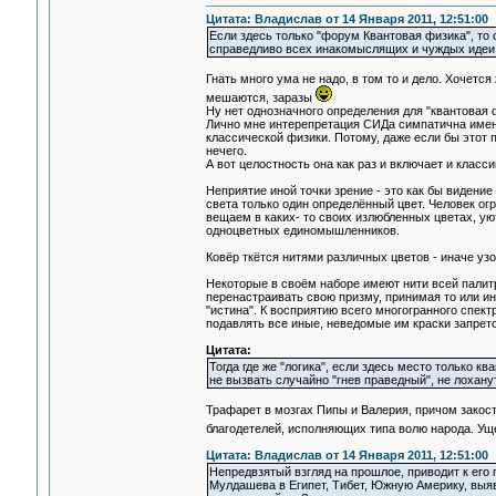
Цитата: Владислав от 14 Января 2011, 12:51:00
Если здесь только "форум Квантовая физика", то 
справедливо всех инакомыслящих и чуждых идеи 
Гнать много ума не надо, в том то и дело. Хочетс
мешаются, заразы
Ну нет однозначного определения для "квантовая 
Лично мне интерепретация СИДа симпатична имен
классической физики. Потому, даже если бы этот 
нечего.
А вот целостность она как раз и включает и класси
Неприятие иной точки зрение - это как бы видени
света только один определённый цвет. Человек ог
вещаем в каких- то своих излюбленных цветах, у
одноцветных единомышленников.
Ковёр ткётся нитями различных цветов - иначе узо
Некоторые в своём наборе имеют нити всей палит
перенастраивать свою призму, принимая то или ино
"истина". К восприятию всего многогранного спек
подавлять все иные, неведомые им краски запрет
Цитата:
Тогда где же "логика", если здесь место только к
не вызвать случайно "гнев праведный", не лохан
Трафарет в мозгах Пипы и Валерия, причом закос
благодетелей, исполняющих типа волю народа. У
Цитата: Владислав от 14 Января 2011, 12:51:00
Непредвзятый взгляд на прошлое, приводит к его
Мулдашева в Египет, Тибет, Южную Америку, выя