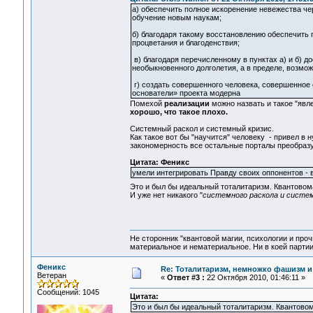
а) обеспечить полное искоренение невежества че
обучение новым наукам;
б) благодаря такому восстановлению обеспечить
процветания и благоденствия;
в) благодаря перечисленному в пунктах а) и б) д
необыкновенного долголетия, а в пределе, возмож
г) создать совершенного человека, совершенное
основатели» проекта модерна
Помехой
реализации
можно назвать и такое "явле
хорошо, что такое плохо.
Системный раскол и системный кризис.
Как такое вот бы "научится" человеку - привел в 
закономерность все остальные порталы преобраз
Цитата: Феникс
умели интегрировать Правду своих оппонентов - 
Это и был бы идеальный тоталитаризм. Квантово
И уже нет никакого "
системного раскола и систем
Не сторонник "квантовой магии, психологии и проч
материальное и нематериальное. Ни в коей партии
Феникс
Re: Тоталитаризм, немножко фашизм и
Ветеран
«
Ответ #3 :
22 Октября 2010, 01:46:11 »
Сообщений: 1045
Цитата:
Это и был бы идеальный тоталитаризм. Квантово