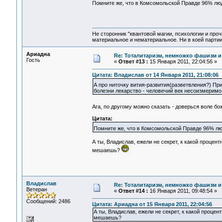
Помните же, что в Комсомольской Правде 96% людё
Не сторонник "квантовой магии, психологии и проч
материальное и нематериальное. Ни в коей партии
Ариадна
Re: Тоталитаризм, немножко фашизм и
Гость
«
Ответ #13 :
15 Января 2011, 22:04:56 »
Цитата: Владислав от 14 Января 2011, 21:08:06
А про ниточку вития-развития(разветвления?) Пр
болезни лекарство - человечий век несоизмеримо
Ага, по другому можно сказать - доверься воле б
Цитата:
Помните же, что в Комсомольской Правде 96% люд
А ты, Владислав, ежели не секрет, к какой процен
мешаешь?
Владислав
Re: Тоталитаризм, немножко фашизм и
Ветеран
«
Ответ #14 :
16 Января 2011, 09:48:54 »
Сообщений: 2486
Цитата: Ариадна от 15 Января 2011, 22:04:56
А ты, Владислав, ежели не секрет, к какой проце
мешаешь?