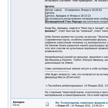
не вызвать случайно "гнев праведный", не лоханут
Цитата:
Автор: valeriy Отправлено: Вчера в 18:29:53
Цитата
Цитата: Ариадна от Вчера в 18:13:13
Да потомушта незаслуженно почикали мои сообщен
Возмущенный Глас Народа
настоятельно потреб
Когда Вы, Ариадна, сидели в "бане как в засаде", з
физика
?", ответ был как бы "неявный", ответ темо
Urbis Numen разместил ссылку на ресурс "Экзотер
Современная наука, особенно квантовая физика,
издревле известным человеку из эзотерических з
На данном этапе развития нашей цивилизации пр
что это совсем не культовые верования примит
возможности.
Непредвзятый взгляд на прошлое, приводит к его
Мулдашева в Египет, Тибет, Южную Америку, вы
цивилизаций на Земле.
Сами эзотерические знания несут в себе истори
-------------------------
«Им будет непросто, тем, кто полагается на истин
Джеральд Месси (Египтолог)
«
Последнее редактирование: 14 Января 2011, 13
Не сторонник "квантовой магии, психологии и проч
материальное и нематериальное. Ни в коей партии
Ариадна
Re: Тоталитаризм, немножко фашизм и
Гость
«
Ответ #7 :
14 Января 2011, 13:49:20 »