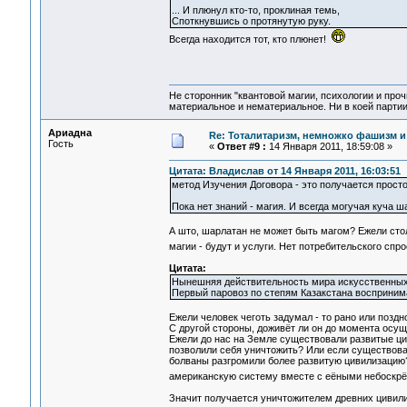
... И плюнул кто-то, проклиная темь,
Споткнувшись о протянутую руку.
Всегда находится тот, кто плюнет!
Не сторонник "квантовой магии, психологии и проч
материальное и нематериальное. Ни в коей партии
Ариадна
Re: Тоталитаризм, немножко фашизм и
Гость
«
Ответ #9 :
14 Января 2011, 18:59:08 »
Цитата: Владислав от 14 Января 2011, 16:03:51
метод Изучения Договора - это получается просто
Пока нет знаний - магия. И всегда могучая куча ш
А што, шарлатан не может быть магом? Ежели стол
магии - будут и услуги. Нет потребительского сп
Цитата:
Нынешняя действительность мира искусственных и
Первый паровоз по степям Казакстана воспринима
Ежели человек чеготь задумал - то рано или поздн
С другой стороны, доживёт ли он до момента осу
Ежели до нас на Земле существовали развитые цив
позволили себя уничтожить? Или если существова
болваны разгромили более развитую цивилизацию
американскую систему вместе с еёными небоскрё
Значит получается уничтожителем древних цивили