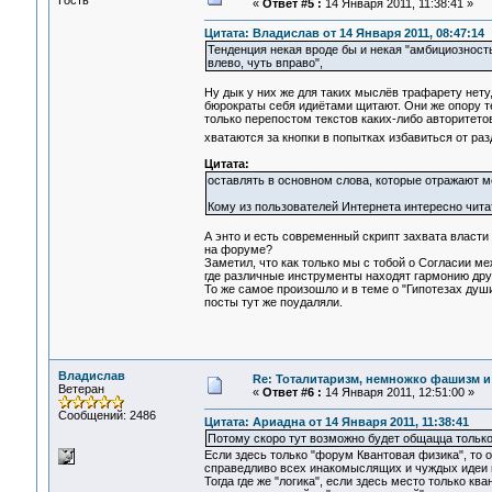
Гость
«
Ответ #5 :
14 Января 2011, 11:38:41 »
Цитата: Владислав от 14 Января 2011, 08:47:14
Тенденция некая вроде бы и некая "амбициозность
влево, чуть вправо",
Ну дык у них же для таких мыслёв трафарету нету
бюрократы себя идиётами щитают. Они же опору т
только перепостом текстов каких-либо авторитетов
хватаются за кнопки в попытках избавиться от р
Цитата:
оставлять в основном слова, которые отражают ме
Кому из пользователей Интернета интересно читать
А энто и есть современный скрипт захвата власт
на форуме?
Заметил, что как только мы с тобой о Согласии м
где различные инструменты находят гармонию друг
То же самое произошло и в теме о "Гипотезах душ
посты тут же поудаляли.
Владислав
Re: Тоталитаризм, немножко фашизм и
Ветеран
«
Ответ #6 :
14 Января 2011, 12:51:00 »
Сообщений: 2486
Цитата: Ариадна от 14 Января 2011, 11:38:41
Потому скоро тут возможно будет общацца только
Если здесь только "форум Квантовая физика", то о
справедливо всех инакомыслящих и чуждых идеи 
Тогда где же "логика", если здесь место только кв