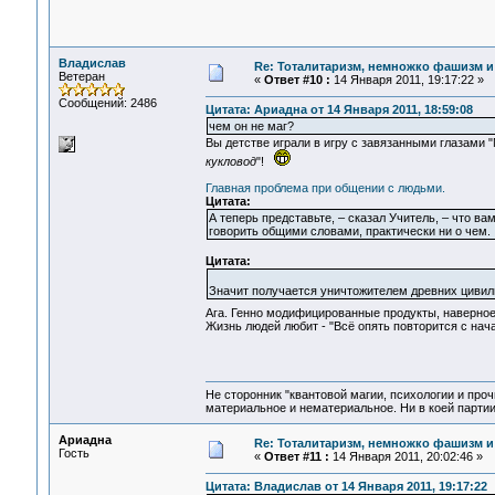
Владислав
Re: Тоталитаризм, немножко фашизм и
Ветеран
«
Ответ #10 :
14 Января 2011, 19:17:22 »
Сообщений: 2486
Цитата: Ариадна от 14 Января 2011, 18:59:08
чем он не маг?
Вы детстве играли в игру с завязанными глазами "Ма
кукловод
"!
Главная проблема при общении с людьми.
Цитата:
А теперь представьте, – сказал Учитель, – что в
говорить общими словами, практически ни о чем.
Цитата:
Значит получается уничтожителем древних цивили
Ага. Генно модифицированные продукты, наверн
Жизнь людей любит - "Всё опять повторится с начал
Не сторонник "квантовой магии, психологии и проч
материальное и нематериальное. Ни в коей партии
Ариадна
Re: Тоталитаризм, немножко фашизм и
Гость
«
Ответ #11 :
14 Января 2011, 20:02:46 »
Цитата: Владислав от 14 Января 2011, 19:17:22