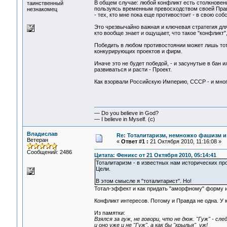
В общем случае: любой конфликт есть столкновени
таинственный
пользуясь временным превосходством своей Правд
незнакомец
- тех, кто мне пока еще противостоит - в свою соб
Это чрезвычайно важная и ключевая стратегия для
кто вообще знает и ощущает, что такое "конфликт", 
Победить в любом противостоянии может лишь тот и
конкурирующих проектов и фирм.
Иначе это не будет победой, - и засунутые в бан
развиваться и расти - Проект.
Как взорвали Российскую Империю, СССР - и мног
— Do you believe in God?
— I believe in Myself. (c)
Владислав
Re: Тоталитаризм, немножко фашизм и
Ветеран
«
Ответ #1 :
21 Октября 2010, 11:16:08 »
Сообщений: 2486
Цитата: Феникс от 21 Октября 2010, 05:14:41
Тоталитаризм - в известных нам исторических пр
Цели.
В этом смысле я "тоталитарист". Но!
Тотал-эффект и как придать "аморфному" форму и 
Конфликт интересов. Потому и Правда не одна. У к
Из памятки:
Взялся за гуж, не говори, что не дюж. "Гуж" - с
и оно уже и не "Гуж", а как бы "крылья" уж!