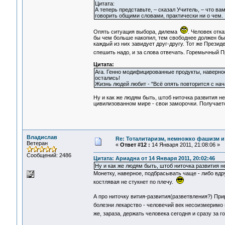
Цитата:
А теперь представьте, – сказал Учитель, – что в
говорить общими словами, практически ни о чем.
Опять ситуация выбора, дилема
. Человек отк
бы чем больше накопил, тем свободнее должен быт
каждый из них завидует друг-другу. Тот же Презид
спешить надо, и за слова отвечать. Горемычный 
Цитата:
Ага. Генно модифицированные продукты, наверное
остались!
Жизнь людей любит - "Всё опять повторится с нача
Ну и как же людям быть, штоб ниточка развития н
цивилизованном мире - свои заморочки. Получаетс
Владислав
Re: Тоталитаризм, немножко фашизм и
Ветеран
«
Ответ #12 :
14 Января 2011, 21:08:06 »
Сообщений: 2486
Цитата: Ариадна от 14 Января 2011, 20:02:46
Ну и как же людям быть, штоб ниточка развития 
Монетку, наверное, подбрасывать чаще - либо вдр
костлявая не стукнет по плечу.
А про ниточку вития-развития(разветвления?) Пр
болезни лекарство - человечий век несоизмеримо
же, зараза, держать человека сегодня и сразу за 