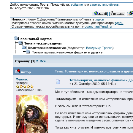
Добро пожаловать,
Гость
. Пожалуйста,
войдите
или
зарегистрируйтесь
.
07 Августа 2026, 20:19:04
Новости:
Книгу С.Доронина "Квантовая магия" читать
здесь
Материалы старого сайта "Физика Магии" доступны для просмотра
здесь
О замеченных глюках просьба писать на почту
quantmag@mail.ru
Квантовый Портал
Тематические разделы
Квантовая психология
(Модератор:
Владимир Травка
)
Тоталитаризм, немножко фашизм и другие
Страниц:
[
1
]
2
Все
Тема: Тоталитаризм, немножко фашизм и други
Автор
Феникс
Тоталитаризм, немножко фашизм и др
Ветеран
«
:
21 Октября 2010, 05:14:41 »
Сообщений: 1045
Меня тут обвинили - как администратора - в тоталит
Тоталитаризм - в известных нам исторических про
В этом смысле я "тоталитарист". Но!
Во всех известных нам исторических формах дом
неугодных. И почему они их использовали: потому
сделать понимание и видение своих оппонентов - 
Тогда как я - это умею. И именно поэтому я не ис