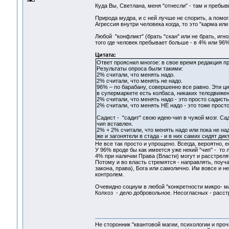
Куда Вы, Светлана, меня "отнесли" - там и пребы
Природа мудра, и с ней лучше не спорить, а помо
Агрессия внутри человека когда, то это "карма ил
Любой "конфликт" (брать "скан" или не брать, игн
того где человек пребывает больше - в 4% или 96
Цитата:
Ответ прояснил многое: в свое время редакция п
Результаты опроса были такими:
2% считали, что менять надо.
2% считали, что менять не надо.
96% – по барабану, совершенно все равно. Эти ц
в супермаркете есть колбаса, никаких телодвижен
2% считали, что менять надо - это просто садист
2% считали, что менять НЕ надо - это тоже прост
Садист - "садит" свою идею-чип в чужой мозг. Сад
чип вставлен.
2% + 2% считали, что менять надо или пока не н
же и загонятели в стада - и в них самих сидят дик
Не все так просто и упрощено. Всегда, вероятно, е
У 96% вроде бы как имеется уже некий "чип" - то ли
4% при наличии Права (Власти) могут и расстрел
Потому и во власть стремятся - направлять, поуча
закона, права), Бога или самолично. Им вовсе и н
контролем.
Очевидно социум в любой "конкретности микро- ма
Колхоз - дело добровольное. Несогласных - расст
Не сторонник "квантовой магии, психологии и проч