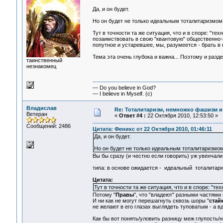
Да, и он будет.
Но он будет не только идеальным тоталитаризмо
Тут в точности та же ситуация, что и в споре: "т
позаимствовать в свою "квантовую" общественно-п
попутное и устаревшее, мы, разумеется - брать в 
Тема эта очень глубока и важна... Поэтому и разд
таинственный
незнакомец
— Do you believe in God?
— I believe in Myself. (c)
Владислав
Re: Тоталитаризм, немножко фашизм и
Ветеран
«
Ответ #4 :
22 Октября 2010, 12:53:50 »
Сообщений: 2486
Цитата: Феникс от 22 Октября 2010, 01:46:11
Да, и он будет.
Но он будет не только идеальным тоталитаризмо
Вы бы сразу (и честно если говорить) уж увенчали
типа: в основе ожидается - идеальный тоталита
Цитата:
Тут в точности та же ситуация, что и в споре: "т
Потому "
Правы
", что "владеют" разными частями 
И ни как не могут перешагнуть сквозь шоры "
стай
не желают в его глазах выглядеть туповатым - а в
Как бы вот понять/уловить разницу меж глупость/