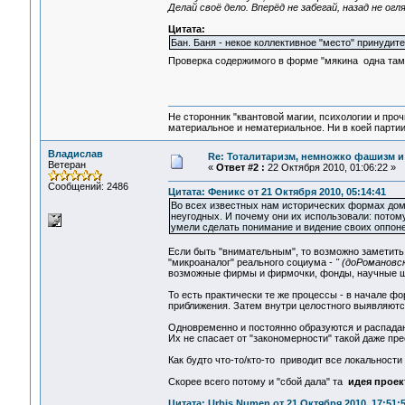
Делай своё дело. Вперёд не забегай, назад не ог
Цитата:
Бан. Баня - некое коллективное "место" принудит
Проверка содержимого в форме "мякина одна там
Не сторонник "квантовой магии, психологии и проч
материальное и нематериальное. Ни в коей партии
Владислав
Re: Тоталитаризм, немножко фашизм и
Ветеран
«
Ответ #2 :
22 Октября 2010, 01:06:22 »
Сообщений: 2486
Цитата: Феникс от 21 Октября 2010, 05:14:41
Во всех известных нам исторических формах дом
неугодных. И почему они их использовали: потом
умели сделать понимание и видение своих оппоне
Если быть "внимательным", то возможно заметить 
"микроаналог" реального социума -
" (доРомановс
возможные фирмы и фирмочки, фонды, научные ш
То есть практически те же процессы - в начале ф
приближения. Затем внутри целостного выявляютс
Одновременно и постоянно образуются и распадаю
Их не спасает от "закономерности" такой даже пре
Как будто что-то/кто-то приводит все локальности
Скорее всего потому и "сбой дала" та
идея проек
Цитата: Urbis Numen от 21 Октября 2010, 17:51: