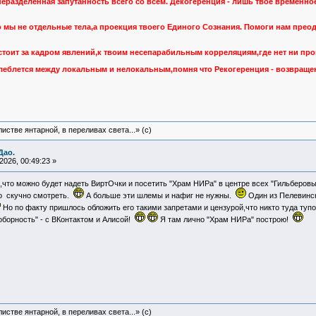
неразделенная запутанность всего со всем. Декогеренция - лишь твое временное
о мы не отдельные тела,а проекция твоего Единого Сознания. Помоги нам пре
стоит за кадром явлений,к твоим несепарабильным корреляциям,где нет ни пр
олеблется между локальным и нелокальным,помня что Рекогеренция - возвращени
истве янтарной, в переливах света...» (c)
Дао.
026, 00:49:23 »
о,что можно будет надеть ВиртОчки и посетить "Храм НИРа" в центре всех "Гильберо
по скучно смотреть.
А больше эти шлемы и нафиг не нужны.
Один из Пелевински
Но по факту пришлось обложить его такими запретами и цензурой,что никто туда туп
борность" - с ВКонтактом и Алисой!
Я там лично "Храм НИРа" построю!
истве янтарной, в переливах света...» (c)