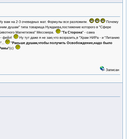
. Ну вам на 2-3 очевидных мат. Формулы все разложили.
Почему
евним душам" типа товарища Нуждаева,постижение которого в "Сфере
"Животного Магнетизма" Мессмера.
"
Та Сторона
" - сама
 - фейл!
Ну тут даже я не заю,что возразить,в "Храм НИРа - и "Литанию
...
"
Раньше душам,чтобы получить Освобождение,надо было
 Рамы
"(с)
Записан