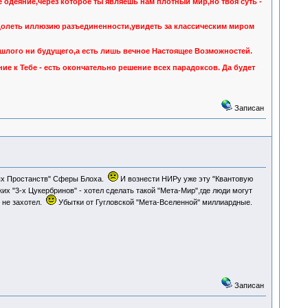
 одеяние,через которое ты являешь нам плотный мир,но твоя суть -
одолеть иллюзию разъединенности,увидеть за классическим миром
ошлого ни будущего,а есть лишь вечное Настоящее Возможностей.
е к Тебе - есть окончательно решение всех парадоксов. Да будет
Записан
вых Простанств" Сферы Блоха.
И вознести НИРу уже эту "Квантовую
х "3-х Цукербринов" - хотел сделать такой "Мета-Мир",где люди могут
о не захотел.
Убытки от Гугловской "Мета-Вселенной" миллиардные.
Записан