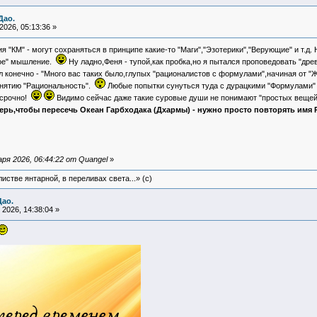
Дао.
026, 05:13:36 »
я "КМ" - могут сохраняться в принципе какие-то "Маги","Эзотерики","Верующие" и т.д
ное" мышление.
Ну ладно,Феня - тупой,как пробка,но я пытался проповедовать "др
 конечно - "Много вас таких было,глупых "рационалистов с формулами",начиная от 
онятию "Рациональность".
Любые попытки сунуться туда с дурацкими "Формулами"
 срочно!
Видимо сейчас даже такие суровые души не понимают "простых вещей"
ерь,чтобы пересечь Океан Гарбходака (Дхармы) - нужно просто повторять имя
ря 2026, 06:44:22 от Quangel
»
истве янтарной, в переливах света...» (c)
Дао.
2026, 14:38:04 »