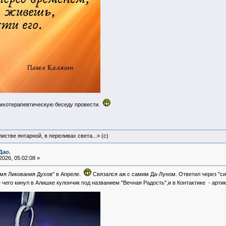
сихотерапевтическую беседу провести.
истве янтарной, в переливах света...» (c)
Дао.
026, 05:02:08 »
мя Ликования Духов" в Апреле.
Связался аж с самим Да-Луном. Ответил через "син
чего кинул в Алишке кулончик под названием "Вечная Радость",и в Контактике - арти