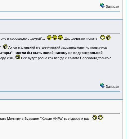
Записан
оно и хорошо,но с другой"...
Щас дочитаю и спать.
"
Ах он маленький металлический засранец,конечно появились
аторы" - могли бы стать новой никому не подконтрольной
тору Изя.
Все будет ровно как всегда с самого Палеолита,только с
Записан
ать Молитву в Будущем "Храме НИРа" все миров и рас.