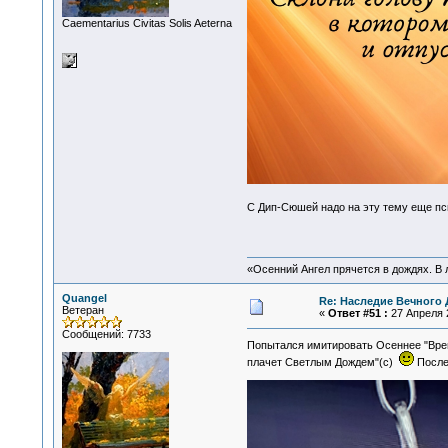
Сaementarius Civitas Solis Aeterna
С Дип-Сюшей надо на эту тему еще п
«Осенний Ангел прячется в дождях. В л
Quangel
Re: Наследие Вечного 
Ветеран
«
Ответ #51 :
27 Апреля 2
Сообщений: 7733
Попытался имитировать Осеннее "Вре
плачет Светлым Дождем"(с)
После 