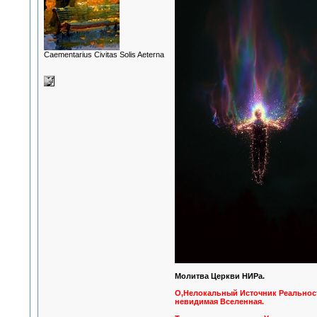
Сaementarius Civitas Solis Aeterna
Молитва Церкви НИРа.
О,Нелокальный Источник Реальност
невидимая Вселенная.