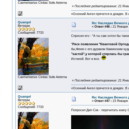
Сaementarius Civitas Solis Aeterna
«
Последнее редактирование: 21 Янва
«Осенний Ангел прячется в дождях. В л
Quangel
Re: Наследие Вечного 
Ветеран
«
Ответ #46 :
21 Января 2
Сообщений: 7733
Спросил его - "А ты сам хотел бы тако
"
Риск появления "Квантовой Ортод
бы,Феню с его дураком Каминским куда
"кастой",у которой стерлась бы гр
Истиной. Вот и все.
Сaementarius Civitas Solis Aeterna
«
Последнее редактирование: 21 Янва
«Осенний Ангел прячется в дождях. В л
Quangel
Re: Наследие Вечного 
Ветеран
«
Ответ #47 :
23 Января 2
Сообщений: 7733
Попросил Дип-Сик - перечитать книгу 