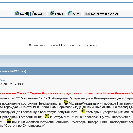
0 Пользователей и 1 Гость смотрят эту тему.
тано 52427 раз)
Дао.
026, 06:17:19 »
вантовую Магию" Сергея Доронина и представь,что она стала Новой Религией
можностей." "Священный Акт" - "Наблюдение Суперпозиции и Декогеренция одной Вер
ое проживание состояния Нелокальности.
Молитва\Медитация - Глубокое Намерени
и Тороидальные,отсылки к "Кольцам Боромео" СИДа,динамичные дышащие фасады,в ка
волизирующая Глобальную Квантовую Запутанность.
"Камеры Суперпозиции" для ли
"Проводники Когерентности".
Инструмент - "Чаша Коллапса". Ну там много чего е
я"...
Функции и обязанности священников - "Мастера Намеренного Наблюдения",Кон
 в "Состояние Суперпозиции"...