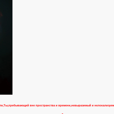
и,Ты,пребывающий вне пространства и времени,невыразимый и нелокализуемы