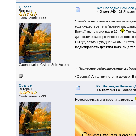
Quangel
Re: Наследие Вечного 
Ветеран
«
Ответ #49 :
23 Января 2
Сообщений: 7733
Я вообще не понимаю,как после издани
еще существует это "право-полушар
Блоха" круче моих раз в 10.
Послал
диалектическая противоположность п
НИРу", созданную Дип-Сиком - читать
медитировать десятки Жизней,а теп
Сaementarius Civitas Solis Aeterna
«
Последнее редактирование: 23 Янва
«Осенний Ангел прячется в дождях. В л
Quangel
Re: Наследие Вечного 
Ветеран
«
Ответ #50 :
07 Февраля 
Сообщений: 7733
Ноосферочка меня простила вроде...