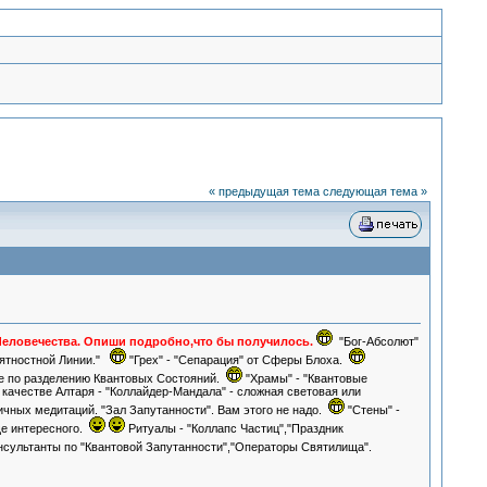
« предыдущая тема
следующая тема »
 Человечества. Опиши подробно,что бы получилось.
"Бог-Абсолют"
оятностной Линии."
"Грех" - "Сепарация" от Сферы Блоха.
е по разделению Квантовых Состояний.
"Храмы" - "Квантовые
честве Алтаря - "Коллайдер-Мандала" - сложная световая или
чных медитаций. "Зал Запутанности". Вам этого не надо.
"Стены" -
ще интересного.
Ритуалы - "Коллапс Частиц","Праздник
сультанты по "Квантовой Запутанности","Операторы Святилища".