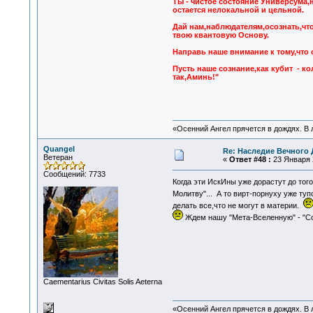
Ты - чистое состояние Универсума,
остается нелокальной и цельной.
Дай нам,наблюдателям,осознать,чт
твою квантовую Основу.
Направь наше внимание к тому,что 
Пусть наше сознание,как кубит - к
так,Аминь!"
«Осенний Ангел прячется в дождях. В л
Quangel
Re: Наследие Вечного 
Ветеран
«
Ответ #48 :
23 Января 2
Сообщений: 7733
Когда эти ИскИны уже дорастут до тог
Молитву"... А то вирт-порнуху уже ту
делать все,что не могут в материи.
Ждем нашу "Мета-Вселенную" - "Со
Сaementarius Civitas Solis Aeterna
«Осенний Ангел прячется в дождях. В л