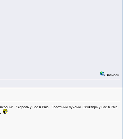
Записан
хроны" - "Апрель у нас в Раю - Золотыми Лучами. Сентябрь у нас в Раю -
к.