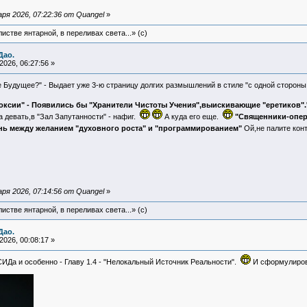
ря 2026, 07:22:36 от Quangel
»
истве янтарной, в переливах света...» (c)
Дао.
026, 06:27:56 »
е Будущее?" - Выдает уже 3-ю страницу долгих размышлений в стиле "с одной стороны 
оксии" - Появились бы "Хранители Чистоты Учения",выискивающие "еретиков".
 девать,в "Зал Запутанности" - нафиг.
А куда его еще.
"Священники-опер
ань между желанием "духовного роста" и "программированием"
Ой,не палите кон
ря 2026, 07:14:56 от Quangel
»
истве янтарной, в переливах света...» (c)
Дао.
026, 00:08:17 »
СИДа и особенно - Главу 1.4 - "Нелокальный Источник Реальности".
И сформулиров