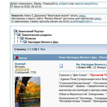
Добро пожаловать,
Гость
. Пожалуйста,
войдите
или
зарегистрируйтесь
.
07 Августа 2026, 06:19:53
Новости:
Книгу С.Доронина "Квантовая магия" читать
здесь
Материалы старого сайта "Физика Магии" доступны для просмотра
здесь
О замеченных глюках просьба писать на почту
quantmag@mail.ru
Квантовый Портал
Тематические разделы
Религия
Наследие Вечного Дао.
Страниц:
1
2
3
[
4
]
5
Все
Тема: Наследие Вечного Дао. (Прочи
Автор
Quangel
Re: Наследие Вечного 
Ветеран
«
Ответ #45 :
21 Января 2
Сообщений: 7733
Спросил у "Дип-Сюши" -
"
Прочитай "К
- Единое Поле,Суперпозиция всех Воз
"Спасение\Просветление" - Постоянн
Святилища" - формы - Сферические ил
магнитная инсталляция в Центре,сим
Области Вероятностей. Священники - 
Нелокальности","Исповедь - Сепараци
"Интерпретаторы "Знаков". Проводники