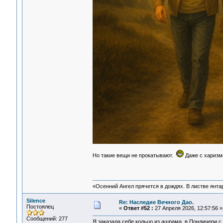
Но такие вещи не прокатывают.
Даже с харизм
«Осенний Ангел прячется в дождях. В листве янтарн
Silence
Re: Наследие Вечного Дао.
Постоялец
«
Ответ #52 :
27 Апреля 2026, 12:57:56 »
Сообщений: 277
Я заказала себе кольцо из ашрама в Пондичери с