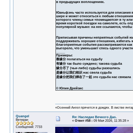
в предыдущих воплощениях.
Юаньфэнь часто используется для описания в
шире и может относиться к любым отношени
которого члены семьи «помещаются» в ту или
время короткой поездки на самолете, есть 
популярной музыке: на нее ссылаются, чтобы
Приписывая причины неприятных событий юан
поддерживать хорошие отношения, избегать 
благоприятные события рассматриваются как р
выгорело, что уменьшает спесь одного участн
_____
Примеры:
靠缘分 полагаться на судьбу
有缘分 так было суждено; такова судьба
缘分尽了 (чьи-либо) судьбы разошлись
是缘分让我们相识 нас свела судьба
是缘分把我们绑在了一起 это судьба нас связала
© Юлия Дрейзис
«Осенний Ангел прячется в дождях. В листве янтарн
Quangel
Re: Наследие Вечного Дао.
Ветеран
«
Ответ #58 :
09 Мая 2026, 11:35:28 »
Сообщений: 7733