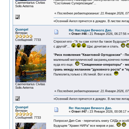
Сaementarius Civitas
"Состояние Суперпозиции"...
Solis Aeterna
«
Последнее редактирование: 21 Января 2026, 07
«Осенний Ангел прячется в дождях. В листве янтарн
Quangel
Re: Наследие Вечного Дао.
Ветеран
«
Ответ #46 :
21 Января 2026, 06:27:56 »
Сообщений: 7733
Спросил его - "А ты сам хотел бы такое Будущее?
с другой"...
Щас дочитаю и спать.
"
Риск появления "Квантовой Ортодоксии" - П
маленький металлический засранец,конечно появи
куда его еще.
"Священники-операторы" - мо
грань между желанием "духовного роста" и "
Палеолита,только с Истиной. Вот и все.
Сaementarius Civitas
Solis Aeterna
«
Последнее редактирование: 21 Января 2026, 07
«Осенний Ангел прячется в дождях. В листве янтарн
Quangel
Re: Наследие Вечного Дао.
Ветеран
«
Ответ #47 :
23 Января 2026, 00:08:17 »
Сообщений: 7733
Попросил Дип-Сик - перечитать книгу СИДа и особ
Будущем "Храме НИРа" все миров и рас.