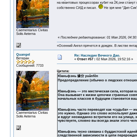
на квантовых процессорах кубит на 2К,они стану
собственно СИД и писал.
Не зря мне "Дип-Сик"
Сaementarius Civitas
Solis Aeterna
«
Последнее редактирование: 01 Мая 2026, 04:30
«Осенний Ангел прячется в дождях. В листве янтарн
Quangel
Re: Наследие Вечного Дао.
Ветеран
«
Ответ #57 :
02 Мая 2026, 19:52:16 »
Сообщений: 7733
Цитата:
Юаньфэнь 缘分 yuánfèn
Предопределение (обычно о людских отноше
Юаньфэнь — это мистическая сила, которая 
Она вызывает к жизни цепочки странных совп
начальных классов в будущем становится ваш
Юаньфэнь часто переводят как «судьба» — им
Сaementarius Civitas
это нужно. Однако это слово используют даж
Solis Aeterna
и вдруг неожиданно встретили его на улице, э
чувствуете, словно вы всегда знали этого чел
Юаньфэнь тесно связана с буддистской идеей
следственной зависимости в цепи перерожд