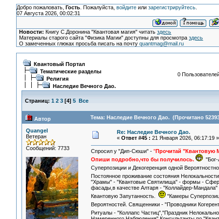
Добро пожаловать,
Гость
. Пожалуйста,
войдите
или
зарегистрируйтесь
.
07 Августа 2026, 00:02:31
Новости:
Книгу С.Доронина "Квантовая магия" читать
здесь
Материалы старого сайта "Физика Магии" доступны для просмотра
здесь
О замеченных глюках просьба писать на почту
quantmag@mail.ru
Квантовый Портал
Тематические разделы
0 Пользователей
Религия
Наследие Вечного Дао.
Страниц:
1
2
3
[
4
]
5
Все
Тема: Наследие Вечного Дао. (Прочитано 52393
Автор
Quangel
Re: Наследие Вечного Дао.
Ветеран
«
Ответ #45 :
21 Января 2026, 06:17:19 »
Сообщений: 7733
Спросил у "Дип-Сюши" -
"
Прочитай "Квантовую М
Опиши подробно,что бы получилось.
"Бог-
Суперпозиции и Декогеренция одной Вероятностн
Постоянное проживание состояния Нелокальност
"Храмы" - "Квантовые Святилища" - формы - Сфе
фасады,в качестве Алтаря - "Коллайдер-Мандала"
Квантовую Запутанность.
"Камеры Суперпозици
Вероятностей. Священники - "Проводники Когерен
Ритуалы - "Коллапс Частиц","Праздник Нелокально
Намеренного Наблюдения",Консультанты по "Квант