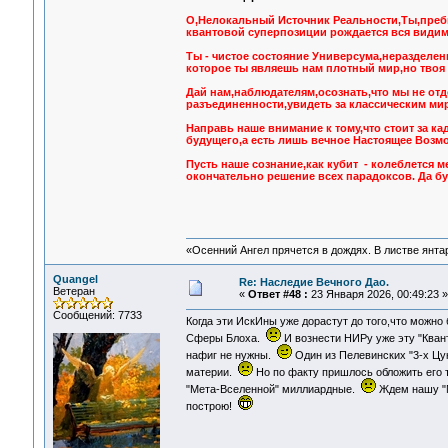
О,Нелокальный Источник Реальности,Ты,преб
квантовой суперпозиции рождается вся видим
Ты - чистое состояние Универсума,неразделен
которое ты являешь нам плотный мир,но твоя 
Дай нам,наблюдателям,осознать,что мы не от
разъединенности,увидеть за классическим ми
Направь наше внимание к тому,что стоит за к
будущего,а есть лишь вечное Настоящее Возм
Пусть наше сознание,как кубит - колеблется 
окончательно решение всех парадоксов. Да бу
«Осенний Ангел прячется в дождях. В листве янтарн
Quangel
Re: Наследие Вечного Дао.
Ветеран
«
Ответ #48 :
23 Января 2026, 00:49:23 »
Сообщений: 7733
Когда эти ИскИны уже дорастут до того,что можно
Сферы Блоха.
И вознести НИРу уже эту "Кван
нафиг не нужны.
Один из Пелевинских "3-х Цук
материи.
Но по факту пришлось обложить его т
"Мета-Вселенной" миллиардные.
Ждем нашу "М
построю!