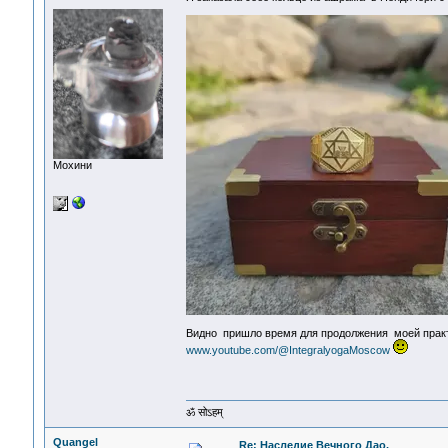
Мохини
Видно пришло время для продолжения моей практ
www.youtube.com/@IntegralyogaMoscow
ॐ सोऽहम्
Quangel
Re: Наследие Вечного Дао.