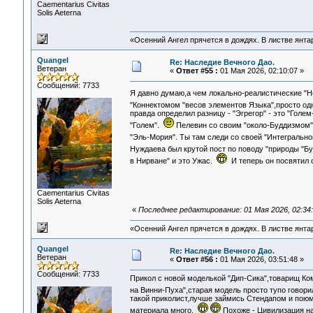
Сaementarius Civitas
Solis Aeterna
«Осенний Ангел прячется в дождях. В листве янтарн
Quangel
Re: Наследие Вечного Дао.
Ветеран
«
Ответ #55 :
01 Мая 2026, 02:10:07 »
Сообщений: 7733
Я давно думаю,а чем локально-реалистические "Н
"Коннектомом "весов элементов Языка",просто од
правда определил разницу - "Эгрегор" - это "Голе
"Голем".
Пелевин со своим "около-Буддизмом" 
"Эль-Мория". Ты там следи со своей "Интегральной
Нуждаева был крутой пост по поводу "природы "Б
в Нирване" и это Ужас.
И теперь он посвятил 
Сaementarius Civitas
Solis Aeterna
«
Последнее редактирование: 01 Мая 2026, 02:34
«Осенний Ангел прячется в дождях. В листве янтарн
Quangel
Re: Наследие Вечного Дао.
Ветеран
«
Ответ #56 :
01 Мая 2026, 03:51:48 »
Сообщений: 7733
Прикол с новой моделькой "Дип-Сика",товарищ Ком
на Винни-Пуха",старая модель просто тупо говори
такой приколист,лучше займись Стендапом и поюм
материала много.
Похоже - Цивилизация на