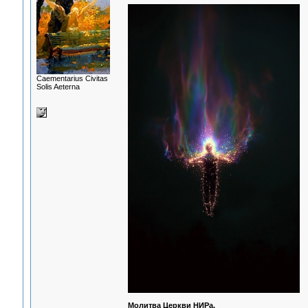
Сaementarius Civitas
Solis Aeterna
Молитва Церкви НИРа.