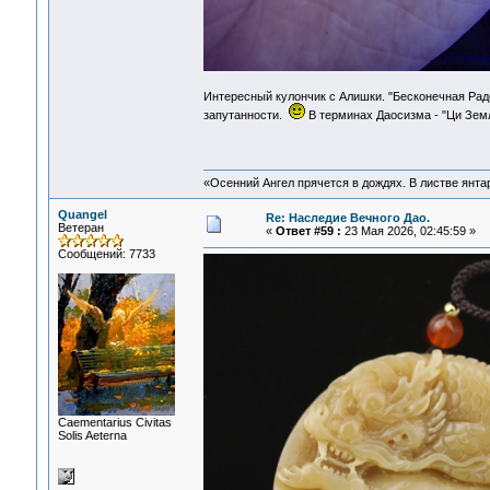
Интересный кулончик с Алишки. "Бесконечная Ра
запутанности.
В терминах Даосизма - "Ци Земл
«Осенний Ангел прячется в дождях. В листве янтарн
Quangel
Re: Наследие Вечного Дао.
Ветеран
«
Ответ #59 :
23 Мая 2026, 02:45:59 »
Сообщений: 7733
Сaementarius Civitas
Solis Aeterna