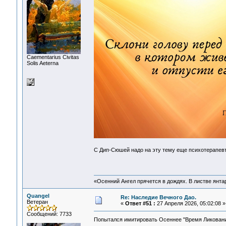
Сaementarius Civitas
Solis Aeterna
С Дип-Сюшей надо на эту тему еще психотерапев
«Осенний Ангел прячется в дождях. В листве янтарн
Quangel
Re: Наследие Вечного Дао.
Ветеран
«
Ответ #51 :
27 Апреля 2026, 05:02:08 »
Сообщений: 7733
Попытался имитировать Осеннее "Время Ликовани