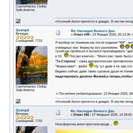
Сaementarius Civitas
Solis Aeterna
«Осенний Ангел прячется в дождях. В листве янтарн
Quangel
Re: Наследие Вечного Дао.
Ветеран
«
Ответ #49 :
23 Января 2026, 05:13:36 »
Сообщений: 7733
Я вообще не понимаю,как после издания "КМ" - мог
очевидных мат. Формулы все разложили.
тупой,как пробка,но я пытался проповедовать "др
в 10.
Послал конечно - "Много вас таких было
"
Та Сторона
" - сама диалектическая противопол
"Формулами" - фейл!
Ну тут даже я не заю,что
Видимо сейчас даже такие суровые души не поним
медитировать десятки Жизней,а теперь,чтобы 
Сaementarius Civitas
Solis Aeterna
«
Последнее редактирование: 23 Января 2026, 06
«Осенний Ангел прячется в дождях. В листве янтарн
Quangel
Re: Наследие Вечного Дао.
Ветеран
«
Ответ #50 :
07 Февраля 2026, 14:38:04 
Сообщений: 7733
Ноосферочка меня простила вроде...