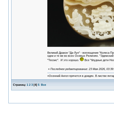
Великий Дракон "Да-Лун" - воплощение "Колеса 
одни и те же во всех Осевых Религиях. "Эдемский
"Теозис". И это хорошо.
Все "блудные дети Но
«
Последнее редактирование: 23 Мая 2026, 03:39
«Осенний Ангел прячется в дождях. В листве янтарн
Страниц:
1
2
3
[
4
]
5
Все