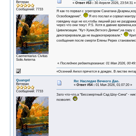
Ветеран
«
Ответ #53 :
30 Апреля 2026, 23:54:31 »
Сообщений: 7733
Я как-то порвал с эгрегором Санатана-Дхармы,ког
Освобождение".
Я его послал и сорвал мантру
говядину еще не ел,чтобы лишний раз не раздраж
через что они текут. P.S. Хотя в давние времена,
Цивилизации. "Кут-Хуми,Ветхого Днями",на пару 
декогерировали,да не выдекогерировали."
Крит
сообщения после смерти Елены Рерих становилис
Сaementarius Civitas
Solis Aeterna
«
Последнее редактирование: 01 Мая 2026, 00:49
«Осенний Ангел прячется в дождях. В листве янтарн
Quangel
Re: Наследие Вечного Дао.
Ветеран
«
Ответ #54 :
01 Мая 2026, 01:07:20 »
Сообщений: 7733
Зато что-что,а "Бессмертный Сад Шоу-Сина" - никт
позволят.