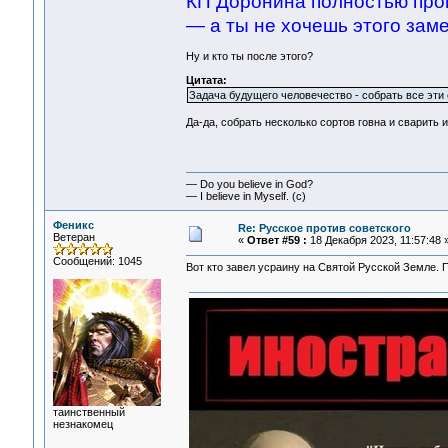
КП Доронина полностью про
— а ты не хочешь этого заме
Ну и кто ты после этого?
Цитата:
Задача будущего человечество - собрать все эти 
Да-да, собрать несколько сортов говна и сварить и
— Do you believe in God?
— I believe in Myself. (c)
Феникс
Re: Русское против советского
Ветеран
«
Ответ #59 :
18 Декабря 2023, 11:57:48 
Сообщений: 1045
Вот кто завел усраину на Святой Русской Земле. 
таинственный
незнакомец