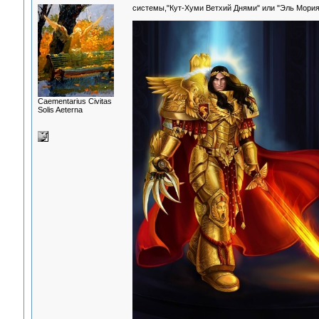
системы,"Кут-Хуми Ветхий Днями" или "Эль Мория
Сaementarius Civitas
Solis Aeterna