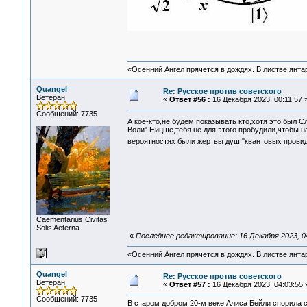
«Осенний Ангел прячется в дождях. В листве янтарн
Quangel
Re: Русское против советского
Ветеран
«
Ответ #56 :
16 Декабря 2023, 00:11:57 
Сообщений: 7735
А кое-кто,не будем показывать кто,хотя это был С
Воли" Ницше,тебя не для этого пробудили,чтобы н
вероятностях были жертвы душ "квантовых прови
Сaementarius Civitas
Solis Aeterna
«
Последнее редактирование: 16 Декабря 2023, 0
«Осенний Ангел прячется в дождях. В листве янтарн
Quangel
Re: Русское против советского
Ветеран
«
Ответ #57 :
16 Декабря 2023, 04:03:55 
Сообщений: 7735
В старом добром 20-м веке Алиса Бейли спорила 