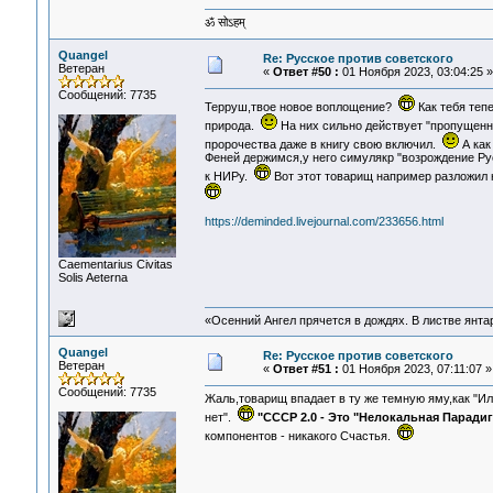
ॐ सोऽहम्
Quangel
Re: Русское против советского
Ветеран
«
Ответ #50 :
01 Ноября 2023, 03:04:25 »
Сообщений: 7735
Терруш,твое новое воплощение?
Как тебя теп
природа.
На них сильно действует "пропущенн
пророчества даже в книгу свою включил.
А как
Феней держимся,у него симулякр "возрождение Рус
к НИРу.
Вот этот товарищ например разложил на
https://deminded.livejournal.com/233656.html
Сaementarius Civitas
Solis Aeterna
«Осенний Ангел прячется в дождях. В листве янтарн
Quangel
Re: Русское против советского
Ветеран
«
Ответ #51 :
01 Ноября 2023, 07:11:07 »
Сообщений: 7735
Жаль,товарищ впадает в ту же темную яму,как "Ил
нет".
"СССР 2.0 - Это "Нелокальная Паради
компонентов - никакого Счастья.