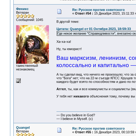
Феникс
Re: Русское против советского
Ветеран
«
Ответ #54 :
15 Декабря 2023, 15:11:33 
Сообщений: 1045
В другой теме:
Цитата: Quangel от 01 Октября 2023, 18:59:33
Где некое желание "Справедливости", внезапно о
Ха-ха-ха!
Ну, ты юморист!
Ваш марксизм, ленинизм, со
колоссально и капитально —
таинственный
незнакомец
А ты сделал вид, что ничего не произошло; что за 
что "Бога" нет; что на 22-м съезде КПСС Хрущев т
каждого будет взято по способностям и дано по по
Аггел
, ты, как и все коммунисты и социалисты (вк
У тебя нет
никакого
объяснения тому, почему вы п
— Do you believe in God?
— I believe in Myself. (c)
Quangel
Re: Русское против советского
Ветеран
«
Ответ #55 :
16 Декабря 2023, 00:10:59 