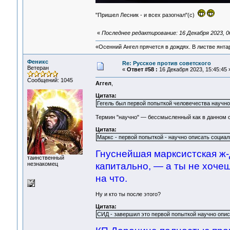
"Пришел Лесник - и всех разогнал"(с)
«
Последнее редактирование: 16 Декабря 2023, 0
«Осенний Ангел прячется в дождях. В листве янтарн
Феникс
Re: Русское против советского
Ветеран
«
Ответ #58 :
16 Декабря 2023, 15:45:45 
Сообщений: 1045
Аггел
,
Цитата:
Гегель был первой попыткой человечества научно
Термин "научно" — бессмысленный как в данном сл
Цитата:
Маркс - первой попыткой - научно описать социа
Гнуснейшая марксистская ж-
таинственный
незнакомец
капитально, — а ты не хочеш
на что.
Ну и кто ты после этого?
Цитата:
СИД - завершил это первой попыткой научно опи