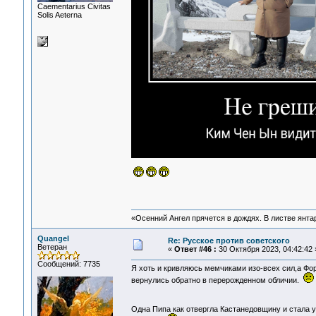
Сaementarius Civitas
Solis Aeterna
«Осенний Ангел прячется в дождях. В листве янтарн
Quangel
Re: Русское против советского
Ветеран
«
Ответ #46 :
30 Октября 2023, 04:42:42 
Сообщений: 7735
Я хоть и кривляюсь мемчиками изо-всех сил,а Фо
вернулись обратно в перерожденном обличии.
Одна Пипа как отвергла Кастанедовщину и стала 