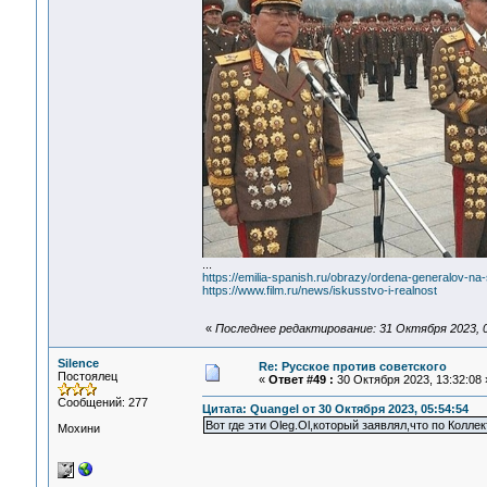
...
https://emilia-spanish.ru/obrazy/ordena-generalov-na-
https://www.film.ru/news/iskusstvo-i-realnost
«
Последнее редактирование: 31 Октября 2023, 0
Silence
Re: Русское против советского
Постоялец
«
Ответ #49 :
30 Октября 2023, 13:32:08 
Сообщений: 277
Цитата: Quangel от 30 Октября 2023, 05:54:54
Вот где эти Oleg.Ol,который заявлял,что по Колл
Мохини