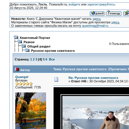
Добро пожаловать,
Гость
. Пожалуйста,
войдите
или
зарегистрируйтесь
.
10 Августа 2026, 12:29:40
Новости:
Книгу С.Доронина "Квантовая магия" читать
здесь
Материалы старого сайта "Физика Магии" доступны для просмотра
здесь
О замеченных глюках просьба писать на почту
quantmag@mail.ru
Квантовый Портал
Разное
0 Пользовате
Общий раздел
Русское против советского
Страниц:
1
2
3
[
4
]
5
6
Все
Тема: Русское против советского (Прочитано 7
Автор
Quangel
Re: Русское против советского
Ветеран
«
Ответ #45 :
30 Октября 2023, 04:34:13 
Сообщений: 7735