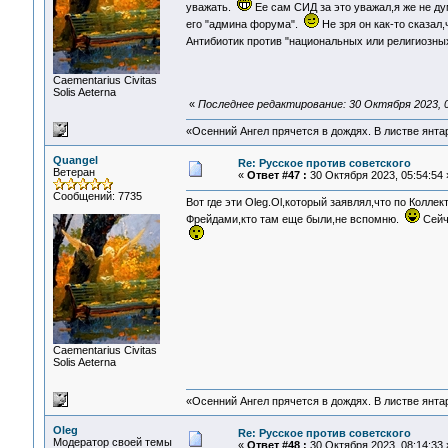
уважать.
Ее сам СИД за это уважал,я же не д
его "админа форума".
Не зря он как-то сказал
Антибиотик против "национальных или религиозн
Сaementarius Civitas
Solis Aeterna
«
Последнее редактирование: 30 Октября 2023, 0
«Осенний Ангел прячется в дождях. В листве янтарн
Quangel
Re: Русское против советского
Ветеран
«
Ответ #47 :
30 Октября 2023, 05:54:54 
Сообщений: 7735
Вот где эти Oleg.Ol,который заявлял,что по Колл
Фрейдами,кто там еще были,не вспомню.
Сейч
Сaementarius Civitas
Solis Aeterna
«Осенний Ангел прячется в дождях. В листве янтарн
Oleg
Re: Русское против советского
Модератор своей темы
«
Ответ #48 :
30 Октября 2023, 08:14:33 