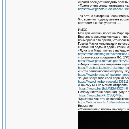
«Трамп обещает наладить полеты 
«Трамп очень желал отправить чел
https://www.gazeta.ru/science/201
Так вот не смотря на несоизмер
Что конечно подразумевает иссл
составом т.е. без участия ….
ИМХО
Мои три копейки полёт на Ма
Вначале марсоход исследует мест
примерно в это время, что касае
Планы Маска колонизации не осущ
снабжения водой и едой и конеч
«Луна или Марс: почему на Красн
https://mustafinmag.kz/novosti/luna
«Космическая программа Л-1 (УР
https://www.gctc.ru/main.php?id=23
«Индия планирует отправить верт
https://rus.baq.kz/indiya-planiruet-
«Китай запланировал отправку люд
https://www.forbes.ru/newsroom/ob
“Индия запустила свой первый бе
https://www.interfax.ru/world/338911
«Почему Мы не можем отправить а
https://youtu.be/1hUJNEhHI3E?t=8
Почему никто не посещал Луну в 
https://youtu.be/XRrOVgQM5sc
“Кристина Кох станет первой жен
https://inbusiness.kz/ru/last/stal-
Внимание!
«Упоминания о планах высадить н