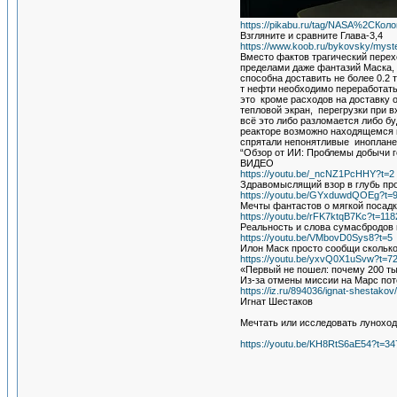
https://pikabu.ru/tag/NASA%2CКо
Взгляните и сравните Глава-3,4
https://www.koob.ru/bykovsky/mys
Вместо фактов трагический перех
пределами даже фантазий Маска, п
способна доставить не более 0.2 
т нефти необходимо переработать 
это кроме расходов на доставку 
тепловой экран, перегрузки при в
всё это либо разломается либо б
реакторе возможно находящемся г
спрятали непонятливые иноплане
“Обзор от ИИ: Проблемы добычи ге
ВИДЕО
https://youtu.be/_ncNZ1PcHHY?t=2
Здравомыслящий взор в глубь пр
https://youtu.be/GYxduwdQOEg?t=
Мечты фантастов о мягкой посадк
https://youtu.be/rFK7ktqB7Kc?t=118
Реальность и слова сумасбродов 
https://youtu.be/VMbovD0Sys8?t=5
Илон Маск просто сообщи сколько 
https://youtu.be/yxvQ0X1uSvw?t=7
«Первый не пошел: почему 200 тыс
Из-за отмены миссии на Марс по
https://iz.ru/894036/ignat-shestako
Игнат Шестаков
Мечтать или исследовать луноход
https://youtu.be/KH8RtS6aE54?t=34