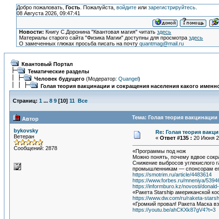
Добро пожаловать,
Гость
. Пожалуйста,
войдите
или
зарегистрируйтесь
.
08 Августа 2026, 09:47:41
Новости:
Книгу С.Доронина "Квантовая магия" читать
здесь
Материалы старого сайта "Физика Магии" доступны для просмотра
здесь
О замеченных глюках просьба писать на почту
quantmag@mail.ru
Квантовый Портал
Тематические разделы
Человек будущего
(Модератор:
Quangel
)
Голая теория вакцинации и сокращения населения какого именно
Страниц:
1
...
8
9
[
10
]
11
Все
Тема: Голая теория вакцинации
Автор
bykovsky
Re: Голая теория вакц
Ветеран
«
Ответ #135 :
20 Июня 20
Сообщений: 2878
«Программы под нож
Можно понять, почему вдвое сокр
Снижение выбросов углекислого г
промышленникам — спонсорам его
https://smotrim.ru/article/4483614
https://www.forbes.ru/mneniya/539
https://informburo.kz/novosti/donald
«Ракета Starship американской к
https://www.dw.com/ru/raketa-stars
«Громкий провал! Ракета Маска взо
https://youtu.be/ahCKXk87gV4?t=3