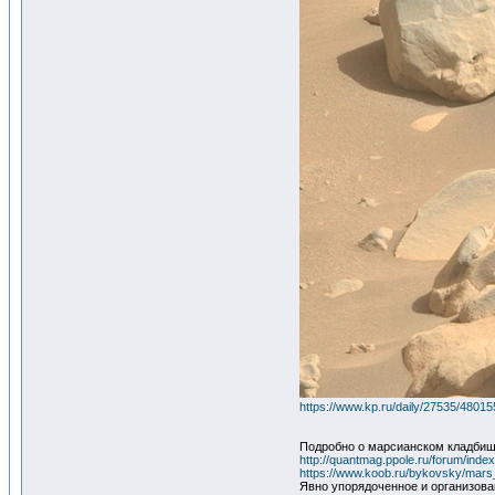
https://www.kp.ru/daily/27535/48015
Подробно о марсианском кладби
http://quantmag.ppole.ru/forum/in
https://www.koob.ru/bykovsky/mars_
Явно упорядоченное и организован