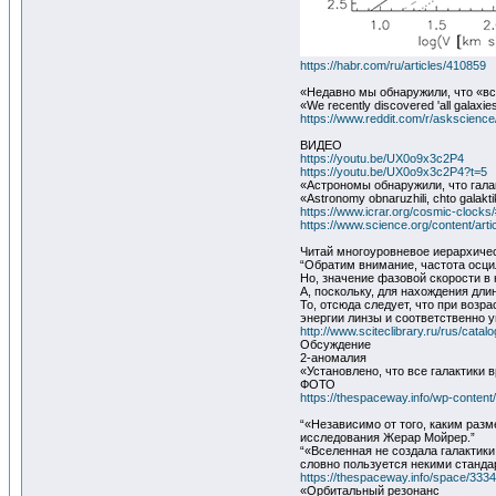
https://habr.com/ru/articles/410859
«Недавно мы обнаружили, что «все
«We recently discovered 'all galaxies 
https://www.reddit.com/r/askscie
ВИДЕО
https://youtu.be/UX0o9x3c2P4
https://youtu.be/UX0o9x3c2P4?t=5
«Астрономы обнаружили, что гала
«Astronomy obnaruzhili, chto galak
https://www.icrar.org/cosmic-cl
https://www.science.org/content/arti
Читай многоуровневое иерархичес
“Обратим внимание, частота осци
Но, значение фазовой скорости в 
А, поскольку, для нахождения дли
То, отсюда следует, что при воз
энергии линзы и соответственно 
http://www.sciteclibrary.ru/rus/cata
Обсуждение
2-аномалия
«Установлено, что все галактики
ФОТО
https://thespaceway.info/wp-content/
“«Независимо от того, каким разм
исследования Жерар Мойрер.”
“«Вселенная не создала галактик
словно пользуется некими станда
https://thespaceway.info/space/333
«Орбитальный резонанс