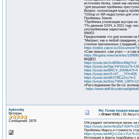
источники белка, такие как насек
“для решения проблемы преступно
Вопрос: колонизация марса пробл
“Обзор от ИИ недоступен для этог
Проблемы Земли
“Проблема утилизации мусора на 
“По данным ООН, в 2021 году чис
употреблением наркотиков. ”
ИМХО
Предположим что для колонии на М
“Мигрант, как и любой гражданин
степени причиненных страданий, а
https://online.zakon.kz/Document/
«Сам пришел, сам упал — и сам 
https://fergana.news/articles/109890
ВИДЕО
https://youtu.be/JvARI6nx4Wg?t=2
https://youtu.be/SqcY4rVIm1o?t=13
https://youtu.be/BRCV_dVh6kA?t=4
https://youtu.be/nS-hf7___7I?t=835
https://youtu.be/AKX7f8LsZss?t=2
https://youtu.be/5mxT9tW_L08?t=12
«Расследование Би-би-си: всемир
:
https://www.delfi.lt/ru/abroad/glob
bykovsky
Re: Голая теория вакц
Ветеран
«
Ответ #141 :
02 Августа
Сообщений: 2878
Обсуждают нетипичную жизнь на 
https://youtu.be/enXkd2pTX0A?t=22
Проблемы Марса и стоимость стак
https://youtu.be/MQcLOd-xYLk?t=1
Интонация и факты подобраны с р