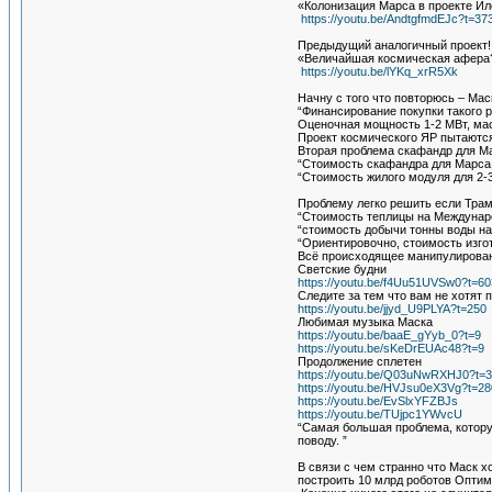
«Колонизация Марса в проекте Ил
https://youtu.be/AndtgfmdEJc?t=37
Предыдущий аналогичный проект!
«Величайшая космическая афера
https://youtu.be/lYKq_xrR5Xk
Начну с того что повторюсь – Мас
“Финансирование покупки такого 
Оценочная мощность 1-2 МВт, масс
Проект космического ЯР пытаются
Вторая проблема скафандр для Ма
“Стоимость скафандра для Марса 
“Стоимость жилого модуля для 2-
Проблему легко решить если Трам
“Стоимость теплицы на Междунаро
“стоимость добычи тонны воды на
“Ориентировочно, стоимость изго
Всё происходящее манипулирован
Светские будни
https://youtu.be/f4Uu51UVSw0?t=60
Следите за тем что вам не хотят
https://youtu.be/jjyd_U9PLYA?t=250
Любимая музыка Маска
https://youtu.be/baaE_gYyb_0?t=9
https://youtu.be/sKeDrEUAc48?t=9
Продолжение сплетен
https://youtu.be/Q03uNwRXHJ0?t=3
https://youtu.be/HVJsu0eX3Vg?t=28
https://youtu.be/EvSlxYFZBJs
https://youtu.be/TUjpc1YWvcU
“Самая большая проблема, котору
поводу. ”
В связи с чем странно что Маск х
построить 10 млрд роботов Оптиму