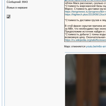
Сообщений: 8943
«Илон Маск рассказал, сколько с
“Стоимость марсианской базы оце
Йожык в нирване
Марсе. Стоимость доставки груз
https://tengrinews.kz/progress/ilo
https://hightech.plus/2019/08/13/uch
“Стоимость доставки грузов и л
В этой фразе скрытая причина ин
за МВт, что необходимо при экон
Предположим источник найден и 
“Стоимость добычи 1 тонны воды
возможную цену. Окончательная с
https://ru.wikipedia.org/wiki/Коло
Марс отменяется
youtu.be/m6o-ar