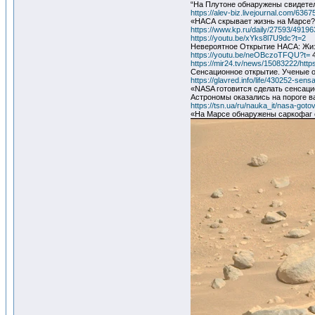
“На Плутоне обнаружены свидетел
https://alev-biz.livejournal.com/6367
«НАСА скрывает жизнь на Марсе?
https://www.kp.ru/daily/27593/49196
https://youtu.be/xYks8l7U9dc?t=2
Невероятное Открытие НАСА: Жи
https://youtu.be/neOBczoTFQU?t=
https://mir24.tv/news/15083222/http
Сенсационное открытие. Ученые 
https://glavred.info/life/430252-sen
«NASA готовится сделать сенсаци
Астрономы оказались на пороге в
https://tsn.ua/ru/nauka_it/nasa-got
«На Марсе обнаружены саркофаг 