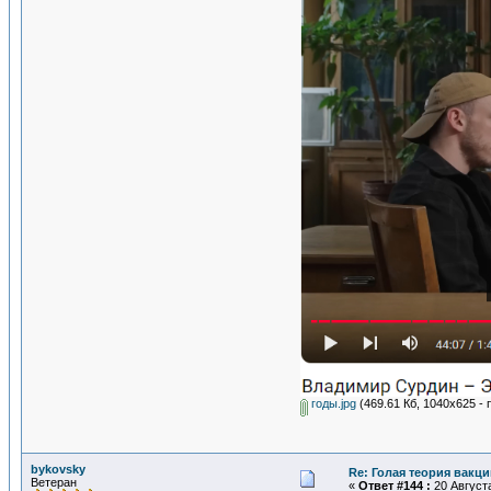
годы.jpg
(469.61 Кб, 1040x625 - 
bykovsky
Re: Голая теория вакц
Ветеран
«
Ответ #144 :
20 Августа