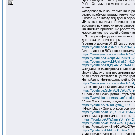
Прогнозируемая цена робота прыг
Робот Оптимус не может стирать о
войны.
Следовательно как только цена ро
целью грабежа продажи наркотико
Согласимся владелец Дрона опред
ИИ, можно написать Поиск потенц
договориться версий переговоров 
Фантастика применение робота то
марсианских пустошей с бродячим
- N – идентифицирующий личность 
Доставка питания на дом.
“военных дронов 04:13 Как устро
https://youtu.be/fDgsNqFCd5o?t=11
“илоты дронов ВСУ перепрограммир
https://www.youtube.com/shorts/f
https://youtu.be/CxoqkKNHe4k?t=2
https://youtu.be/wj-cLKUahgk?t=816
https://youtu.be/rsQg-Ai2ShI?t=417
Ожидание и маскировка самое важ
Илону Маску стоит посмотреть по
“Илон Маск оказался в центре гр
Не найдено: фотомодель ‎война ‎б
https://www.youtube.com/shorts/0
“ Grok, созданный компанией xAI 
https://youtu.be/SMenA3TqW8s?t=2
« Пока Илон Маск ругал Стармера
https://www.bbc.com/russian/articl
“Илон Маск. Гений, предпринимате
https://youtu.be/7U1eUgxm_6E?t=1
«Илон Маск - Зло для космоса ил
https://youtu.be/mEvQKJ3Ge08?t=6
«Илон Маск разоблачает растраты 
https://youtu.be/JYiQamjYBmY?t=2
https://youtu.be/4xBnNGwW1iQ?t=8
«https://youtu.be/4xBnNGwW1iQ?t=
https://youtu.be/tJi4d-zxG-8?t=7
«"Илон Маск" уже был... вот как о