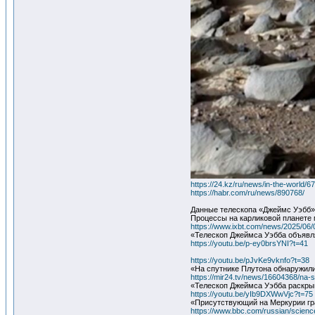
https://24.kz/ru/news/in-the-world
https://habr.com/ru/news/890768/
Данные телескопа «Джеймс Уэбб»
Процессы на карликовой планете
https://www.ixbt.com/news/2025/06/
«Телескоп Джеймса Уэбба объяв
https://youtu.be/p-ey0brsYNI?t=41
https://youtu.be/pJvKe9vknfo?t=38
«На спутнике Плутона обнаружили
https://mir24.tv/news/16604368/na-s
«Телескоп Джеймса Уэбба раскрыв
https://youtu.be/yIb9DXWwVjc?t=75
«Присутствующий на Меркурии гр
https://www.bbc.com/russian/scien