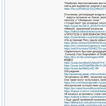
“Наиболее перспективными местами
света для выработки энергии и п
https://ria.ru/20180111/1512456197.
Отопление, регенерация воздуха и
“ вирусы возникли на Земле, вер
гипотезу о "сбежавших генах "
« Существует три основные гипоте
https://youtu.be/1W-0--jZOE4?t=413
«Микроб, закаленный космосом
https://stimul.online/articles/scie
«ГИПОТЕЗА О ВНЕЗЕМНОМ ПРОИСХ
https://cyberleninka.ru/article/n/g
«На астероиде Рюгу нашли новые
https://lenta.ru/news/2023/03/23/ryu
https://rtvi.com/news/yaponczy-nash
https://mir24.tv/news/16546172/v-py
«Удивительно быстрая деградаци
Curiously Fast Degradation of Smal
https://lroc.im-ldi.com/images/1005
ВИДЕО
https://youtu.be/uMw2GAiAa30?t=6
https://youtu.be/D0XjHRBn2Bo?t=28
https://youtu.be/N8eGv6O-IfA
Обсуждение
http://quantmag.ppole.ru/forum/in
“Астронавты на МКС, несмотря на 
Они также могут испытывать про
https://rtvi.com/news/genetiki-vyy
«Космические путешествия ухудш
https://pcr.news/novosti/kosmiches
https://naked-science.ru/article/bio
«В космосе астронавты стали соо
https://naked-science.ru/article/ps
« Ещё одной проблемой космическ
https://lifehacker.ru/trudnosti-koto
https://www.reddit.com/r/SpaceXLo