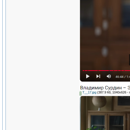
Т__17.jpg
(387.9 Кб, 1040x626 -