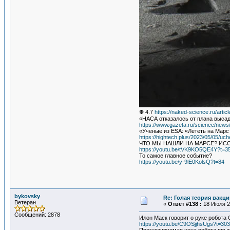
❋ 4.7
https://naked-science.ru/arti
«НАСА отказалось от плана высад
https://www.gazeta.ru/science/news
«Ученые из ESA: «Лететь на Мар
https://hightech.plus/2023/05/05/uc
ЧТО МЫ НАШЛИ НА МАРСЕ? ИС
https://youtu.be/tVK9KO5QE4Y?t=3
То самое главное событие?
https://youtu.be/y-9lE0KolsQ?t=84
bykovsky
Re: Голая теория вакц
Ветеран
«
Ответ #138 :
18 Июля 20
Сообщений: 2878
Илон Маск говорит о руке робота
https://youtu.be/C9OSjjhsUgs?t=30