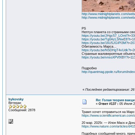
http://www.midnightplanets.com/
http://www.midnightplanets.com/
PS
Нептун планета со странными св
https://youtu.be/JHgc57_LOmI?t=33
https://youtu.be/Tg0AzLSNwE8?t=1
https://youtu.be/16U5JGIPI3M?t=20
Обитаемость Марса…
https://youtu.be/NSDHgT4vUdk?t=2
Странные маловероятные объект
https://youtu.be/vnsoXPVfXBY?t=11
Подробно
http://quantmag.ppole.ru/forum/inde
«
Последнее редактирование: 26 
bykovsky
Re: Голая теория вакц
Ветеран
«
Ответ #137 :
05 Июля 20
Сообщений: 2878
Трамп хочет отправиться на Марс.
https://www.scientificamerican.com/
20 мар. 2025г. — Илон Маск и Дон
https://www.nature.com/articles/d4
Подобных сообщений много, прич