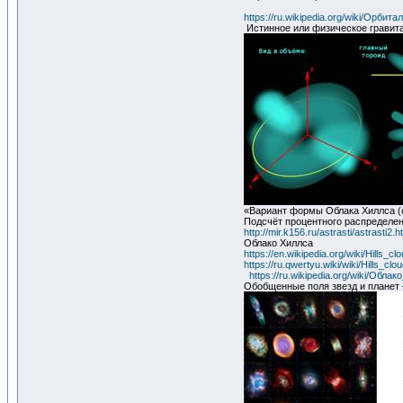
https://ru.wikipedia.org/wiki/Орби
Истинное или физическое гравит
«Вариант формы Облака Хиллса (
Подсчёт процентного распределен
http://mir.k156.ru/astrasti/ast
Облако Хиллса
https://en.wikipedia.org/wiki/Hills_cl
https://ru.qwertyu.wiki/wiki/Hills_clo
https://ru.wikipedia.org/wiki/Обла
Обобщенные поля звезд и планет 