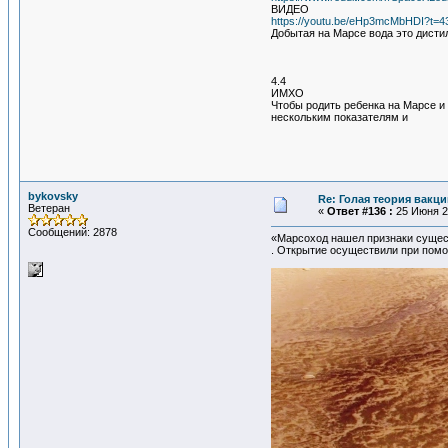
ВИДЕО
https://youtu.be/eHp3mcMbHDI?t=4
Добытая на Марсе вода это дисти
4.4
ИМХО
Чтобы родить ребенка на Марсе и
нескольким показателям и
bykovsky
Re: Голая теория вакц
Ветеран
«
Ответ #136 :
25 Июня 20
Сообщений: 2878
«Марсоход нашел признаки сущест
. Открытие осуществили при помо