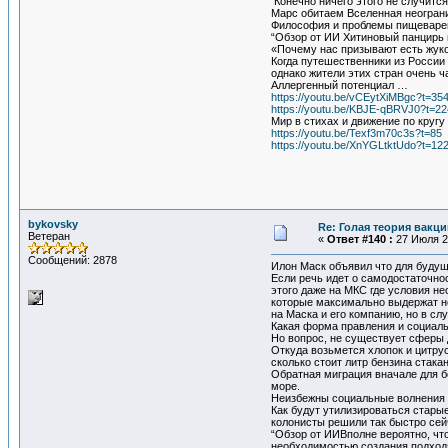
Конечно ничего этого не случитс
Марс обитаем Вселенная неограни
Философия и проблемы пищеваре
“Обзор от ИИ Хитиновый панцирь 
«Почему нас призывают есть жуков
Когда путешественники из России
однако жители этих стран очень 
Аллергенный потенциал …
https://youtu.be/vCEytXiMBgc?t=35
https://youtu.be/KBJE-qBRVJ0?t=22
Мир в стихах и движение по кругу
https://youtu.be/Texf3m70c3s?t=85
https://youtu.be/XnYGLtktUdo?t=12
bykovsky
Re: Голая теория вакц
Ветеран
«
Ответ #140 :
27 Июля 20
Сообщений: 2878
Илон Маск объявил что для будущ
Если речь идет о самодостаточно
этого даже на МКС где условия н
которые максимально выдержат не 
на Маска и его компанию, но в с
Какая форма правления и социал
Но вопрос, не существует сферы 
Откуда возьмется хлопок и цитрус
сколько стоит литр бензина стак
Обратная миграция вначале для б
море.
Неизбежны социальные волнения ч
Как будут утилизироваться стары
колонисты решили так быстро сей
“Обзор от ИИВполне вероятно, что
необходимостью создания подходя