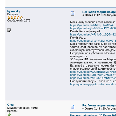
bykovsky
Re: Голая теория вакц
Ветеран
«
Ответ #142 :
09 Августа
Сообщений: 2878
Маск импульсивно стоит колонию н
https://youtu.be/wdrMlrqHJoM?t=4
https://youtu.be/jLn9ZifZmHM?t=636
Полёт без скафандра?
https://youtu.be/AyR_ipGgx1Q?t=1
Полёт без...
https://youtu.be/1FtbYVIZM-w?t=27
Маск говорит про законы но не го
золото, азот, вода почти вся та
скафандра, благоустроенного доми
Непрерывное щебетание Маска о м
планируется.
“Обзор от ИИ: Колонизация Марса
жизнедеятельности поселенцев. До
Если всё это реально посему бы 
список развлечений за что собств
https://youtu.be/yOCEEt1k5Ms?t=8
https://youtu.be/DJB0WWGImO8?t=
https://youtu.be/zr0CM2OPsKM?t=2
Послушайте пару мн сколько энер
http://quantmag.ppole.ru/forum/inde
Oleg
Re: Голая теория вакц
Модератор своей темы
«
Ответ #143 :
20 Августа
Ветеран
Цитата: bykovsky от 20 Июня 202