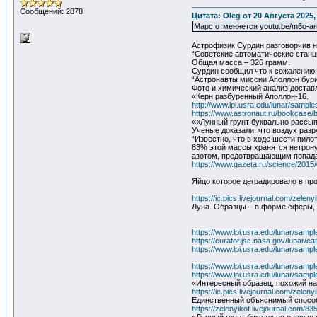
Сообщений: 2878
Цитата: Oleg от 20 Августа 2025,
Марс отменяется youtu.be/m6o-a
Астрофизик Сурдин разговорчив н
“Советские автоматические станци
Общая масса – 326 грамм.
Сурдин сообщил что к сожалению 
“Астронавты миссии Аполлон бурил
Фото и химический анализ достав
«Керн разбуренный Аполлон-16.
http://www.lpi.usra.edu/lunar/sampl
https://www.astronaut.ru/bookcase/
««Лунный грунт буквально рассы
Ученые доказали, что воздух раз
“Известно, что в ходе шести пил
83% этой массы хранятся нетрон
азотом, предотвращающим попадан
https://www.gazeta.ru/science/201
Яйцо которое деградировало в пр
https://ic.pics.livejournal.com/zele
Луна. Образцы – в форме сферы, 
https://www.lpi.usra.edu/lunar/samp
https://curator.jsc.nasa.gov/lunar/ca
https://www.lpi.usra.edu/lunar/sam
https://www.lpi.usra.edu/lunar/samp
https://www.lpi.usra.edu/lunar/sam
«Интересный образец, похожий на 
https://ic.pics.livejournal.com/zele
Единственный объяснимый способ 
https://zelenyikot.livejournal.com/83