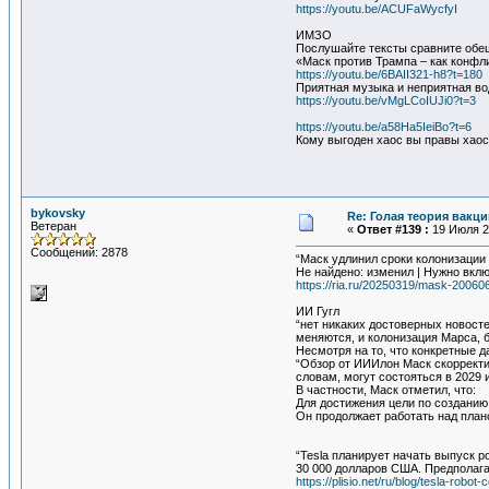
https://youtu.be/ACUFaWycfyI
ИМЗО
Послушайте тексты сравните обещ
«Маск против Трампа – как конф
https://youtu.be/6BAII321-h8?t=180
Приятная музыка и неприятная вод
https://youtu.be/vMgLCoIUJi0?t=3
https://youtu.be/a58Ha5IeiBo?t=6
Кому выгоден хаос вы правы хаос
bykovsky
Re: Голая теория вакц
Ветеран
«
Ответ #139 :
19 Июля 20
Сообщений: 2878
“Маск удлинил сроки колонизации
Не найдено: изменил ‎| Нужно вкл
https://ria.ru/20250319/mask-20060
ИИ Гугл
“нет никаких достоверных новосте
меняются, и колонизация Марса, 
Несмотря на то, что конкретные д
“Обзор от ИИИлон Маск скорректир
словам, могут состояться в 2029 и
В частности, Маск отметил, что:
Для достижения цели по созданию
Он продолжает работать над план
“Tesla планирует начать выпуск р
30 000 долларов США. Предполага
https://plisio.net/ru/blog/tesla-robot