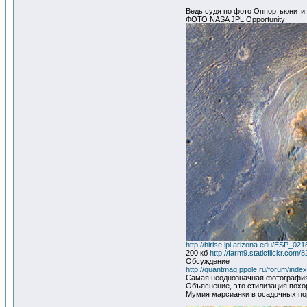
Ведь судя по фото Оппортьюнити,
ФОТО NASA JPL Opportunity
http://hirise.lpl.arizona.edu/ESP_0
200 кб
http://farm9.staticflickr.co
Обсуждение
http://quantmag.ppole.ru/forum/inde
Самая неоднозначная фотография
Объяснение, это стилизация похо
Мумия марсианки в осадочных по