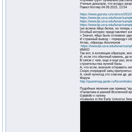
«Лунный грунт буквально рассып
Ученые доказали, что воздух раз
Павел Котляр 04.09.2015, 13:54
https://www.gazeta.ru/science/201
https://www.lpi.usra.edu/lunar/sam
https://www.lpi.usra.edu/lunar/sam
https://www.lpi.usra.edu/lunar/sa
(не всякое яйцо белое, но теперь
Особый интерес представляют комм
= Значит, яйцо было отложено зде
И странный вывод – «природу» обр
Атлас, образцы Аполлонов
https://www.lpi.usra.edu/lunar/sampl
ИМХО
Так вот, в коллекции образцов, м
И, если это обычный камень, да 
В связи с чем, еще и еще раз, во
строительства лунной базы.
А, что если, вначале отправить н
Скоро очередной заяц прилуниться 
А, свой луноход это совсем др. де
Форум
http://quantmag.ppole.ru/forum/in
Подобные явления как пример “вр
«Галактики в ранней Вселенной в
Galaktiki v ranney
«Galaxies in the Early Universe See