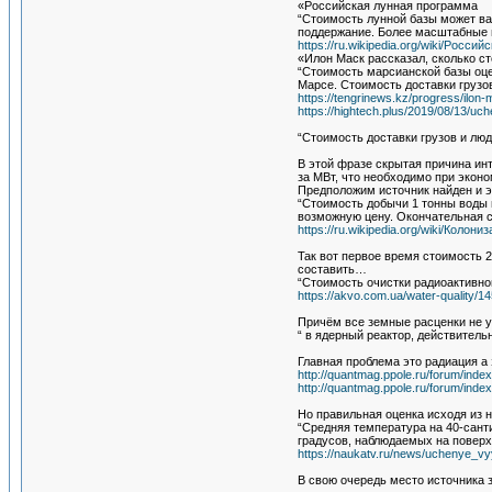
«Российская лунная программа
“Стоимость лунной базы может ва
поддержание. Более масштабные пр
https://ru.wikipedia.org/wiki/
«Илон Маск рассказал, сколько ст
“Стоимость марсианской базы оце
Марсе. Стоимость доставки грузо
https://tengrinews.kz/progress/ilon
https://hightech.plus/2019/08/13/uche
“Стоимость доставки грузов и л
В этой фразе скрытая причина ин
за МВт, что необходимо при эконо
Предположим источник найден и 
“Стоимость добычи 1 тонны воды 
возможную цену. Окончательная ст
https://ru.wikipedia.org/wiki/Колон
Так вот первое время стоимость 
составить…
“Стоимость очистки радиоактивно
https://akvo.com.ua/water-quality/1
Причём все земные расценки не у
“ в ядерный реактор, действитель
Главная проблема это радиация а
http://quantmag.ppole.ru/forum/in
http://quantmag.ppole.ru/forum/in
Но правильная оценка исходя из н
“Средняя температура на 40-сант
градусов, наблюдаемых на поверх
https://naukatv.ru/news/uchenye_
В свою очередь место источника 