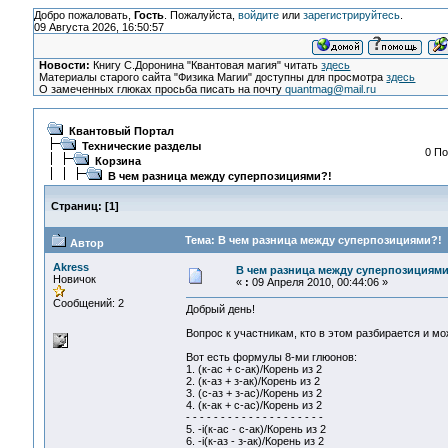
Добро пожаловать,
Гость
. Пожалуйста,
войдите
или
зарегистрируйтесь
.
09 Августа 2026, 16:50:57
Новости:
Книгу С.Доронина "Квантовая магия" читать
здесь
Материалы старого сайта "Физика Магии" доступны для просмотра
здесь
О замеченных глюках просьба писать на почту
quantmag@mail.ru
Квантовый Портал
Технические разделы
0 По
Корзина
В чем разница между суперпозициями?!
Страниц:
[
1
]
Тема: В чем разница между суперпозициями?! 
Автор
Akress
В чем разница между суперпозициями
Новичок
«
:
09 Апреля 2010, 00:44:06 »
Сообщений: 2
Добрый день!
Вопрос к участникам, кто в этом разбирается и м
Вот есть формулы 8-ми глюонов:
1. (к-ас + с-ак)/Корень из 2
2. (к-аз + з-ак)/Корень из 2
3. (с-аз + з-ас)/Корень из 2
4. (к-ак + с-ас)/Корень из 2
- - - - - - - - - - - - - - - - - - - -
5. -i(к-ас - с-ак)/Корень из 2
6. -i(к-аз - з-ак)/Корень из 2