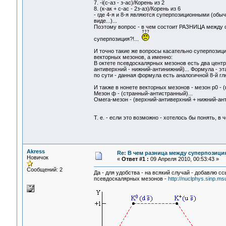
7. -i(с-аз - з-ас)/Корень из 2
8. (к-ак + с-ас - 2з-аз)/Корень из 6
- где 4-я и 8-я являются суперпозиционными (обы
виде...)...
Поэтому вопрос - в чем состоит РАЗНИЦА между сут
суперпозиция?!...
И точно такие же вопросы касательно суперпозиц
векторных мезонов, а именно:
В октете псевдоскалярных мезонов есть два центра
антиверхний - нижний-антинижний)... Формула - эта
по сути - данная формула есть аналогичной 8-й г
И также в нонете векторных мезонов - мезон р0 - (в
Мезон ф - (странный-антистранный)...
Омега-мезон - (верхний-антиверхний + нижний-ант
Т. е. - если это возможно - хотелось бы понять,
Akress
Re: В чем разница между суперпозици
Новичок
«
Ответ #1 :
09 Апреля 2010, 00:53:43 »
Сообщений: 2
Да - для удобства - на всякий случай - добавлю 
псевдоскалярных мезонов -
http://nuclphys.sinp.m