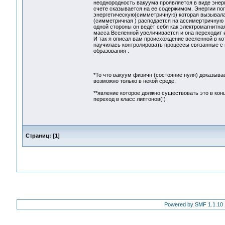
неоднородность вакуума проявляется в виде энерг
счете сказывается на ее содержимом. Энергии по
энергетическую(симметричную) которая вызывала г
(симметричная ) расподается на ассимертричную ,
одной стороны он ведёт себя как электромагнитная 
масса Вселенной увеличивается и она переходит и
И так я описал вам происхождение вселенной в ко
научилась контролировать процессы связанные с
образования .
*То что вакуум физичн (состояние нуля) доказывае
возможно только в некой среде.
**явление которое должно существовать это в кон
переход в класс липтонов(!)
Страниц:
[
1
]
Powered by SMF 1.1.10