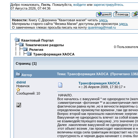
Добро пожаловать,
Гость
. Пожалуйста,
войдите
или
зарегистрируйтесь
.
07 Августа 2026, 07:44:36
Новости:
Книгу С.Доронина "Квантовая магия" читать
здесь
Материалы старого сайта "Физика Магии" доступны для просмотра
здесь
О замеченных глюках просьба писать на почту
quantmag@mail.ru
Квантовый Портал
Тематические разделы
0 Пользователе
Религия
Трансформация ХАОСА
Страниц:
[
1
]
Тема: Трансформация ХАОСА (Прочитано 1382
Автор
didrid
Трансформация ХАОСА
Новичок
«
:
26 Апреля 2009, 17:30:17 »
Сообщений: 10
НАЧАЛО.
Все началось с вакуумной * не однородности (мате
:симметричная -фотонная ** и ассиметричная-липт
фактически равна нулю ,но в вечности вероятны 
определенном промежутке времени ,там где вечно
Вопрос второй как произошло накопление энергии 
Вакуумная не однородность влечет за собой взаим
не взаимодействующего вакуума) ,это значение (п
Далее .накопление вакуумной не однородности уси
этот объект возник ,так происходит накопление в
величины когда сила гравитации возрастает на ст
структурность и черная дыра начинает с очень б