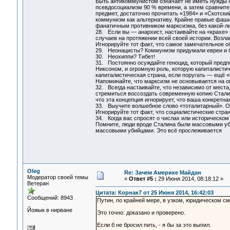
Быть антикоммунистом означает не иметь нужды н
псевдосоциализм 90 % времени, а затем сравните
предмет, достаточно прочитать «1984» и «Скотский
коммунизм как альтернативу. Крайне правые фаши
фанатичным противником марксизма, без какой-ли
28. Если вы — анархист, настаивайте на «крахе» 
случаев на протяжении всей своей истории. Возла
Игнорируйте тот факт, что самое замечательное об
29. Неонацисты? Коммунизм придумали евреи и б
30. Неохиппи? Тибет!
31. Постоянно осуждайте геноцид, который пред
Никсоном, и огромную роль, которую капиталисти
капиталистическая страна, если поругать — ещё 
Напоминайте, что марксизм не основывается на оп
32. Всегда настаивайте, что независимо от места
стремиться воссоздать современную копию Сталин
что эта концепция игнорирует, что ваша конкретн
33. Выучите волшебное слово «тоталитарный». О
Игнорируйте тот факт, что социалистические стр
34. Когда вас спросят о числах или историческом
Помните, люди вроде Сталина были массовыми уби
массовыми убийцами. Это всё прослеживается
Oleg
Re: Зачем Америке Майдан
Модератор своей темы
«
Ответ #5 :
29 Июня 2014, 08:18:12 »
Ветеран
Цитата: Корнак7 от 25 Июня 2014, 16:42:03
Сообщений: 8943
Путин, по крайней мере, в узком, юридическом см
Йожык в нирване
Это точно: доказано и проверено.
Если б не бросил пить, - я бы за это выпил.