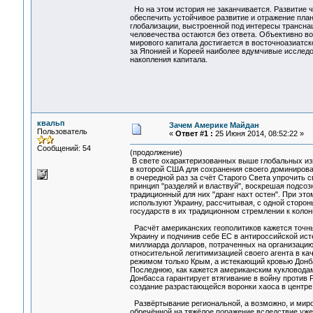
Но на этом история не заканчивается. Развитие 
обеспечить устойчивое развитие и отражение план
глобализации, выстроенной под интересы трансна
человечества остаются без ответа. Объективно в
мирового капитала достигается в восточноазиатс
за Японией и Кореей наиболее вдумчивые исследо
накопления капитала.
квальп
Зачем Америке Майдан
Пользователь
«
Ответ #1 :
25 Июня 2014, 08:52:22 »
Сообщений: 54
(продолжение)
В свете охарактеризованных выше глобальных изм
в которой США для сохранения своего доминиров
в очередной раз за счёт Старого Света упрочить 
принцип "разделяй и властвуй", воскрешая подсоз
традиционный для них "дранг нахт остен". При это
используют Украину, рассчитывая, с одной сторон
государств в их традиционном стремлении к колон
Расчёт американских геополитиков кажется точным
Украину и подчинив себе ЕС в антироссийской ист
миллиарда долларов, потраченных на организацию 
относительной легитимизацией своего агента в ка
режимом только Крым, а истекающий кровью Донба
Последнюю, как кажется американским кукловодам
Донбасса гарантирует втягивание в войну против
создание разрастающейся воронки хаоса в центре
Развёртывание региональной, а возможно, и мир
обречённой на тяжёлое поражение вследствие уже