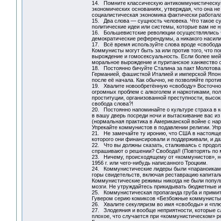
14. Помните классическую антикоммунистическую 
экономических основаниях, утверждая, что она не
социалистическая экономика фактически работала 
15. Два слова — сущность человека. Что такое с
политические идеи или системы, которые вам не н
16. Большевистские революции осуществлялись ч
демократические референдумы, а никакого насили
17. Всё время используйте слова вроде «свобода
Коммунисты могут быть за или против того, что п
вырождение и гомосексуальность. Если более ме
моральное вырождение и пуританское ханжество о
18. Постоянно бичуйте Сталина за пакт Молотова
Германией, фашисткой Италией и имперской Япони
после её начала. Как обычно, не позволяйте проти
19. Хвалите новообретённую «свободу» Восточно
огромных проблем с алкоголем и наркотиками, пол
проституции, организованной преступности, высоких
свобода слова?!
20. Постоянно напоминайте о культуре страха в к
в вашу дверь посреди ночи и вытаскивание вас из
(нормальная практика в Американской войне с нар
Упрекайте коммунистов в подавлении религии. Упр
21. Не замечайте ту иронию, что США в настояще
которого они финансировали и поддерживали, и д
22. Что вы должны сказать, сталкиваясь с прод
спрашивают о решении? Свобода!! (Повторять по м
23. Ничему, происходящему от «коммунистов», нел
1956 г. или чего-нибудь написанного Троцким.
24. Коммунистические лидеры были «параноиками
горы свидетельств, включая реставрацию капитали
Коммунистические режимы никогда не были популя
мозги. Не утруждайтесь прикидывать бюджетные и
25. Коммунистическая пропаганда груба и примит
Гувером серию комиксов «Безбожные коммунисты»
26. Хвалите секуляризм во имя «свободы» и «плюр
27. Злодеяния и вообще неприятности, которые 
плохое, что случается при «коммунистическом» р