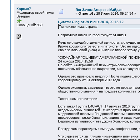
Корнак7
Re: Зачем Америке Майдан
Модератор своей темы
«
Ответ #6 :
29 Июня 2014, 09:24:34 »
Ветеран
Цитата: Oleg от 29 Июня 2014, 09:18:12
Сообщений: 959
Ты неизлечима, страна!
Патриотизм никак не гарантирует от шизы
Речь не о каждой отдельной личности, а о сущест
Кроме космополитов есть и патриоты. Это не идео
свою землю, свой уклад и никто не вправе этому 
"СЛУЧАЙНАЯ "ОШИБКА" АМЕРИКАНСКОЙ ПСИХ
24 ноября 2013, 15:58
На сайте «Американской психиатрической ассоциа
появилось обозначение педофилии, как «сексуаль
Однако это провисело недолго. После поднявшегос
корректировку от 31 октября 2013 года.
Однако эксперты, заметили что это не первая та
общественного мнения » на предмет количества э
Теперь немного истории.
Есть такая Группа B4U-ACT. 17 августа 2010 гру
академических личностей. «Эксперты» прибыли и
медицинской школы и Лондонской школы экономик
профессоров, также были приглашены и лица име
Берлином из университета Джона Хопкинса, котор
Прежде чем переходить к выводам конференции, 
Что скрывается за «лицами имеющими влечения к