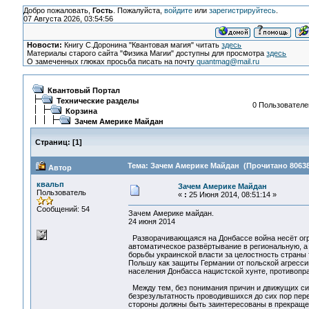
Добро пожаловать,
Гость
. Пожалуйста,
войдите
или
зарегистрируйтесь
.
07 Августа 2026, 03:54:56
Новости:
Книгу С.Доронина "Квантовая магия" читать
здесь
Материалы старого сайта "Физика Магии" доступны для просмотра
здесь
О замеченных глюках просьба писать на почту
quantmag@mail.ru
Квантовый Портал
Технические разделы
0 Пользователей
Корзина
Зачем Америке Майдан
Страниц:
[
1
]
Тема: Зачем Америке Майдан (Прочитано 80638
Автор
квальп
Зачем Америке Майдан
Пользователь
«
:
25 Июня 2014, 08:51:14 »
Сообщений: 54
Зачем Америке майдан.
24 июня 2014
Разворачивающаяся на Донбассе война несёт огр
автоматическое развёртывание в региональную, а
борьбы украинской власти за целостность страны 
Польшу как защиты Германии от польской агрессии
населения Донбасса нацистской хунте, противопра
Между тем, без понимания причин и движущих сил
безрезультатность проводившихся до сих пор пере
стороны должны быть заинтересованы в прекращен