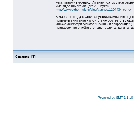
негативному влиянию. Именно поэтому все решен
имеющее ничего общего с наукой.
http://www.echo.msk.ru/blog/yannus/1204434-echo/
В мае этого года в США запустили кампанию под н
привлечь внимание к отсутствию соответствующей 
книжка Джеффри Майлза "Принцы и сокровище" (The
принцессу, но влюбляются друг в друга, женятся др
Страниц:
[
1
]
Powered by SMF 1.1.10