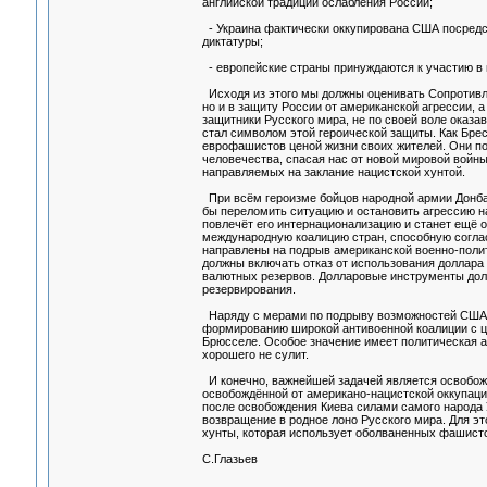
английской традиций ослабления России;
- Украина фактически оккупирована США посредст
диктатуры;
- европейские страны принуждаются к участию в 
Исходя из этого мы должны оценивать Сопротивле
но и в защиту России от американской агрессии, а
защитники Русского мира, не по своей воле оказ
стал символом этой героической защиты. Как Бре
еврофашистов ценой жизни своих жителей. Они пог
человечества, спасая нас от новой мировой войн
направляемых на заклание нацистской хунтой.
При всём героизме бойцов народной армии Донба
бы переломить ситуацию и остановить агрессию на
повлечёт его интернационализацию и станет ещё 
международную коалицию стран, способную согла
направлены на подрыв американской военно-полит
должны включать отказ от использования доллара
валютных резервов. Долларовые инструменты долж
резервирования.
Наряду с мерами по подрыву возможностей США 
формированию широкой антивоенной коалиции с це
Брюсселе. Особое значение имеет политическая а
хорошего не сулит.
И конечно, важнейшей задачей является освобож
освобождённой от американо-нацистской оккупаци
после освобождения Киева силами самого народа 
возвращение в родное лоно Русского мира. Для э
хунты, которая использует оболваненных фашистс
С.Глазьев