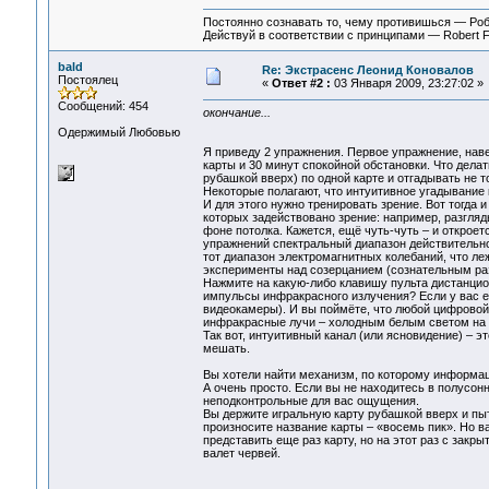
Постоянно сознавать то, чему противишься — Ро
Действуй в соответствии с принципами — Robert 
bald
Re: Экстрасенс Леонид Коновалов
Постоялец
«
Ответ #2 :
03 Января 2009, 23:27:02 »
Сообщений: 454
окончание...
Одержимый Любовью
Я приведу 2 упражнения. Первое упражнение, наве
карты и 30 минут спокойной обстановки. Что дела
рубашкой вверх) по одной карте и отгадывать не т
Некоторые полагают, что интуитивное угадывание к
И для этого нужно тренировать зрение. Вот тогда 
которых задействовано зрение: например, разгля
фоне потолка. Кажется, ещё чуть-чуть – и открое
упражнений спектральный диапазон действительно
тот диапазон электромагнитных колебаний, что л
эксперименты над созерцанием (сознательным раз
Нажмите на какую-либо клавишу пульта дистанцион
импульсы инфракрасного излучения? Если у вас е
видеокамеры). И вы поймёте, что любой цифровой
инфракрасные лучи – холодным белым светом на пу
Так вот, интуитивный канал (или ясновидение) – э
мешать.
Вы хотели найти механизм, по которому информаци
А очень просто. Если вы не находитесь в полусон
неподконтрольные для вас ощущения.
Вы держите игральную карту рубашкой вверх и пыт
произносите название карты – «восемь пик». Но в
представить еще раз карту, но на этот раз с закр
валет червей.