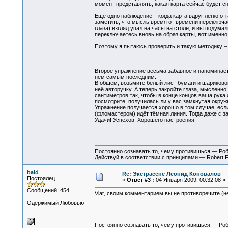
момент представлять, какая карта сейчас будет сн
Ещё одно наблюдение – когда карта вдруг легко о
заметить, что мысль время от времени переключае
глаза) взгляд упал на часы на столе, и вы подума
переключаетесь вновь на образ карты, вот именно 
Поэтому я пытаюсь проверить и такую методику –
Второе упражнение весьма забавное и напоминает 
нём самым последним.
В общем, возьмите белый лист бумаги и шариково
неё авторучку. А теперь закройте глаза, мысленно
сантиметров так, чтобы в конце концов ваша рука 
посмотрите, получилась ли у вас замкнутая окруж
Упражнение получается хорошо в том случае, есл
(фломастером) идёт тёмная линия. Тогда даже с з
Удачи! Успехов! Хорошего настроения!
Постоянно сознавать то, чему противишься — Ро
Действуй в соответствии с принципами — Robert 
bald
Re: Экстрасенс Леонид Коновалов
Постоялец
«
Ответ #3 :
04 Января 2009, 00:32:08 »
Сообщений: 454
Vlat, своим комментарием вы не противоречите (н
Одержимый Любовью
Постоянно сознавать то, чему противишься — Ро