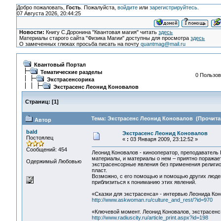
Добро пожаловать,
Гость
. Пожалуйста,
войдите
или
зарегистрируйтесь
.
07 Августа 2026, 20:44:25
Новости:
Книгу С.Доронина "Квантовая магия" читать
здесь
Материалы старого сайта "Физика Магии" доступны для просмотра
здесь
О замеченных глюках просьба писать на почту
quantmag@mail.ru
Квантовый Портал
Тематические разделы
0 Пользов
Экстрасенсорика
Экстрасенс Леонид Коновалов
Страниц:
[
1
]
Тема: Экстрасенс Леонид Коновалов (Прочитан
Автор
bald
Экстрасенс Леонид Коновалов
Постоялец
«
:
03 Января 2009, 23:12:52 »
Сообщений: 454
Леонид Коновалов - кинооператор, преподаватель
материалы, и материалы о нем – приятно поражае
Одержимый Любовью
экстрасенсорные явления без применения религи
пласт.
Возможно, с его помощью и помощью других люде
приблизиться к пониманию этих явлений.
«Сказки для экстрасенса» - интервью Леонида Ко
http://www.askwoman.ru/culture_and_rest/?id=970
«Ключевой момент. Леонид Коновалов, экстрасенс
http://www.radiuscity.ru/article_print.aspx?id=198