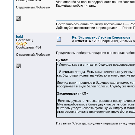
Сообщений: 454
Vlat, спасибо за новые подробности ваших "состоян
Карнейца пробую читать..
Одержимый Любовью
Постоянно сознавать то, чему противишься — Ро
Действуй в соответствии с принципами — Robert 
bald
Re: Экстрасенс Леонид Коновалов
Постоялец
«
Ответ #14 :
25 Января 2009, 23:36:24 »
Сообщений: 454
Продолжаем собирать сведения о ньюансах работ
Одержимый Любовью
Цитата:
- Леонид, как вы считаете, будущее предопределе
- Я считаю, что да. Есть такие ключевые, узловые
как будто прописаны на небесах и мимо них не пр
Леонид видит прошлое и будущее картинками, кото
воображает в виде белой полосы. Судьбу же чело
Эксперимент «КП»
...
Если вы думаете, что экстрасенсы сразу начинаю
Мне потребовалось более двух часов, чтобы услы
пытаясь угадать сквозь рубашку их цифру и масть
стал рассматривать принесенную мною фотограф
...
Из статьи "Свой дар колдунья передала внуку чер