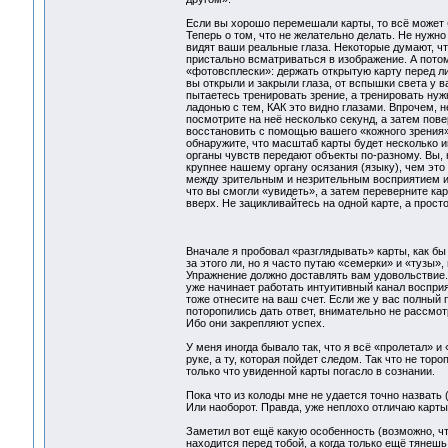
Если вы хорошо перемешали карты, то всё может 
Теперь о том, что не желательно делать. Не нужно
видят ваши реальные глаза. Некоторые думают, что
пристально всматриваться в изображение. А потом
«фотовсплески»: держать открытую карту перед ли
вы открыли и закрыли глаза, от вспышки света у в
пытаетесь тренировать зрение, а тренировать нуж
ладонью с тем, КАК это видно глазами. Впрочем, 
посмотрите на неё несколько секунд, а затем пове
восстановить с помощью вашего «кожного зрения» 
обнаружите, что масштаб карты будет несколько и
органы чувств передают объекты по-разному. Вы, н
крупнее нашему органу осязания (языку), чем это 
между зрительным и незрительным восприятием и
что вы смогли «увидеть», а затем переверните кар
вверх. Не зацикливайтесь на одной карте, а прос
Вначале я пробовал «разглядывать» карты, как бы 
за этого ли, но я часто путаю «семерки» и «тузы»
Упражнение должно доставлять вам удовольствие. 
уже начинает работать интуитивный канал восприя
тоже отнесите на ваш счет. Если же у вас полный 
поторопились дать ответ, внимательно не рассмо
Ибо они закрепляют успех.
У меня иногда бывало так, что я всё «пролетал» и 
руке, а ту, которая пойдет следом. Так что не то
только что увиденной карты погасло в сознании.
Пока что из колоды мне не удается точно назвать
Или наоборот. Правда, уже неплохо отличаю карты
Заметил вот ещё какую особенность (возможно, чт
находится перед тобой, а когда только ещё тянешь