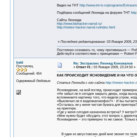
Видео на ТНТ
http://www.tnt-tv.ru/programs/Extrasen
Подборка сообщений Леонида на форуме ТНТ
htt
Сайты Леонида:
http://www.biohacker.narod.ru/
http://meteo-hacker.narod.ru/index.html
«
Последнее редактирование: 03 Января 2009, 23:
Постоянно сознавать то, чему противишься — Ро
Действуй в соответствии с принципами — Robert 
bald
Re: Экстрасенс Леонид Коновалов
Постоялец
«
Ответ #1 :
03 Января 2009, 23:24:50 »
Сообщений: 454
КАК ПРОИСХОДИТ ЯСНОВИДЕНИЕ И НА ЧТО 
Одержимый Любовью
Статья Леонида с его сайта
http://meteo-hacker.
Ясновидение, на мой взгляд, происходит примерно 
«Не забыл ли я сегодня закрыть дверь, когда вых
вспоминаете картинку того, что видели утром, когд
«Выключил ли я видеомагниофон?» - И вы пытаетес
«Осталась ли у меня чистая бумага для принтера?»
на принтере.
«Где у меня сегодня назначена встреча? У метро?»
«Мне нужно будет обсудить этот вопрос с директо
Ясновидение – это примерно то же самое. Только
В один из августовских дней мне звонит по теле