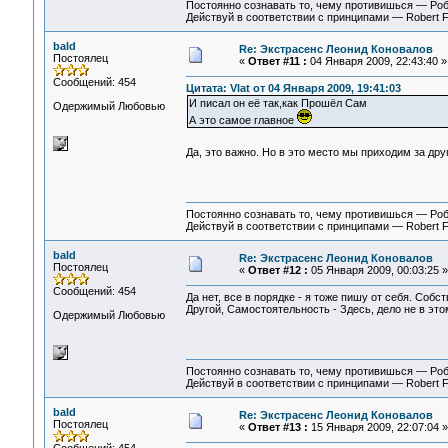
Постоянно сознавать то, чему противишься — Ро
Действуй в соответствии с принципами — Robert 
bald
Re: Экстрасенс Леонид Коновалов
Постоялец
«
Ответ #11 :
04 Января 2009, 22:43:40 »
Сообщений: 454
Цитата: Vlat от 04 Января 2009, 19:41:03
И писал он её так,как Прошёл Сам
Одержимый Любовью
А это самое главное
Да, это важно. Но в это место мы приходим за дру
Постоянно сознавать то, чему противишься — Ро
Действуй в соответствии с принципами — Robert 
bald
Re: Экстрасенс Леонид Коновалов
Постоялец
«
Ответ #12 :
05 Января 2009, 00:03:25 »
Сообщений: 454
Да нет, все в порядке - я тоже пишу от себя. Собст
Другой, Самостоятельность - Здесь, дело не в это
Одержимый Любовью
Постоянно сознавать то, чему противишься — Ро
Действуй в соответствии с принципами — Robert 
bald
Re: Экстрасенс Леонид Коновалов
Постоялец
«
Ответ #13 :
15 Января 2009, 22:07:04 »