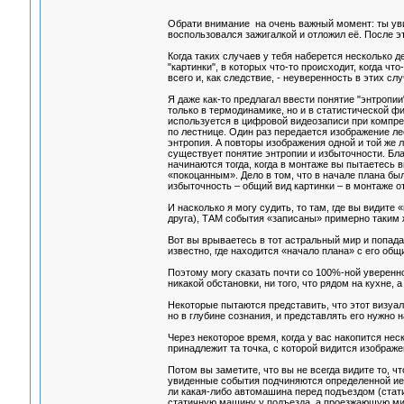
Обрати внимание на очень важный момент: ты увид
воспользовался зажигалкой и отложил её. После э
Когда таких случаев у тебя наберется несколько д
"картинки", в которых что-то происходит, когда чт
всего и, как следствие, - неуверенность в этих с
Я даже как-то предлагал ввести понятие "энтропии
только в термодинамике, но и в статистической фи
используется в цифровой видеозаписи при компре
по лестнице. Один раз передается изображение ле
энтропия. А повторы изображения одной и той же 
существует понятие энтропии и избыточности. Бл
начинаются тогда, когда в монтаже вы пытаетесь 
«покоцанным». Дело в том, что в начале плана был
избыточность – общий вид картинки – в монтаже о
И насколько я могу судить, то там, где вы видите
друга), ТАМ события «записаны» примерно таким 
Вот вы врываетесь в тот астральный мир и попада
известно, где находится «начало плана» с его об
Поэтому могу сказать почти со 100%-ной увереннос
никакой обстановки, ни того, что рядом на кухне
Некоторые пытаются представить, что этот визуал
но в глубине сознания, и представлять его нужно 
Через некоторое время, когда у вас накопится нес
принадлежит та точка, с которой видится изображ
Потом вы заметите, что вы не всегда видите то, ч
увиденные события подчиняются определенной иер
ли какая-либо автомашина перед подъездом (статич
статичную машину у подъезда, а проезжающую мим