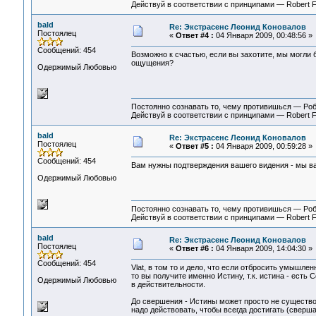
Действуй в соответствии с принципами — Robert 
bald
Re: Экстрасенс Леонид Коновалов
Постоялец
«
Ответ #4 :
04 Января 2009, 00:48:56 »
Сообщений: 454
Возможно к счастью, если вы захотите, мы могли 
ощущения?
Одержимый Любовью
Постоянно сознавать то, чему противишься — Ро
Действуй в соответствии с принципами — Robert 
bald
Re: Экстрасенс Леонид Коновалов
Постоялец
«
Ответ #5 :
04 Января 2009, 00:59:28 »
Сообщений: 454
Вам нужны подтверждения вашего видения - мы в
Одержимый Любовью
Постоянно сознавать то, чему противишься — Ро
Действуй в соответствии с принципами — Robert 
bald
Re: Экстрасенс Леонид Коновалов
Постоялец
«
Ответ #6 :
04 Января 2009, 14:04:30 »
Сообщений: 454
Vlat, в том то и дело, что если отбросить умышле
то вы получите именно Истину, т.к. истина - ест
Одержимый Любовью
в действительности.
До свершения - Истины может просто не существов
надо действовать, чтобы всегда достигать (сверша