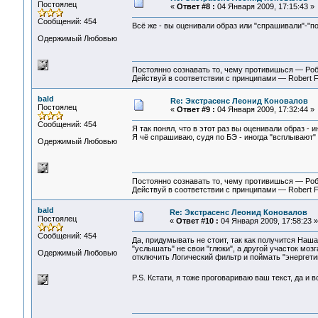
Постоялец
«
Ответ #8 :
04 Января 2009, 17:15:43 »
Сообщений: 454
Всё же - вы оценивали образ или "спрашивали"-"п
Одержимый Любовью
Постоянно сознавать то, чему противишься — Ро
Действуй в соответствии с принципами — Robert 
bald
Re: Экстрасенс Леонид Коновалов
Постоялец
«
Ответ #9 :
04 Января 2009, 17:32:44 »
Сообщений: 454
Я так понял, что в этот раз вы оценивали образ - 
Я чё спрашиваю, судя по БЭ - иногда "всплывают" 
Одержимый Любовью
Постоянно сознавать то, чему противишься — Ро
Действуй в соответствии с принципами — Robert 
bald
Re: Экстрасенс Леонид Коновалов
Постоялец
«
Ответ #10 :
04 Января 2009, 17:58:23 »
Сообщений: 454
Да, придумывать не стоит, так как получится Наша 
"услышать" не свои "глюки", а другой участок моз
Одержимый Любовью
отключить Логический фильтр и поймать "энергетику
P.S. Кстати, я тоже проговариваю ваш текст, да и в