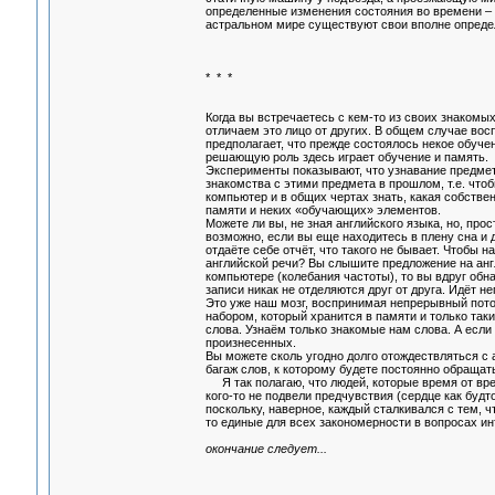
определенные изменения состояния во времени – и
астральном мире существуют свои вполне опреде
* * *
Когда вы встречаетесь с кем-то из своих знакомых
отличаем это лицо от других. В общем случае восп
предполагает, что прежде состоялось некое обуче
решающую роль здесь играет обучение и память.
Эксперименты показывают, что узнавание предмет
знакомства с этими предмета в прошлом, т.е. что
компьютер и в общих чертах знать, какая собстве
памяти и неких «обучающих» элементов.
Можете ли вы, не зная английского языка, но, про
возможно, если вы еще находитесь в плену сна и д
отдаёте себе отчёт, что такого не бывает. Чтобы 
английской речи? Вы слышите предложение на англ
компьютере (колебания частоты), то вы вдруг обн
записи никак не отделяются друг от друга. Идёт не
Это уже наш мозг, воспринимая непрерывный поток
набором, который хранится в памяти и только так
слова. Узнаём только знакомые нам слова. А если 
произнесенных.
Вы можете сколь угодно долго отождествляться с а
багаж слов, к которому будете постоянно обращать
Я так полагаю, что людей, которые время от вре
кого-то не подвели предчувствия (сердце как будто
поскольку, наверное, каждый сталкивался с тем, ч
то единые для всех закономерности в вопросах ин
окончание следует...