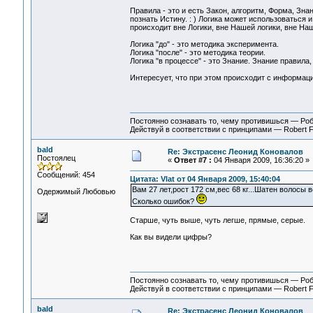
Правила - это и есть Закон, алгоритм, Форма, Знан
познать Истину. : ) Логика может использоваться и
происходит вне Логики, вне Нашей логики, вне На
Логика "до" - это методика эксперимента.
Логика "после" - это методика теории.
Логика "в процессе" - это Знание. Знание правила
Интересует, что при этом происходит с информацие
Постоянно сознавать то, чему противишься — Ро
Действуй в соответствии с принципами — Robert 
bald
Re: Экстрасенс Леонид Коновалов
Постоялец
«
Ответ #7 :
04 Января 2009, 16:36:20 »
Сообщений: 454
Цитата: Vlat от 04 Января 2009, 15:40:04
Вам 27 лет,рост 172 см,вес 68 кг...Шатен волосы в
Одержимый Любовью
Сколько ошибок?
Старше, чуть выше, чуть легше, прямые, серые.
Как вы видели цифры?
Постоянно сознавать то, чему противишься — Ро
Действуй в соответствии с принципами — Robert 
bald
Re: Экстрасенс Леонид Коновалов