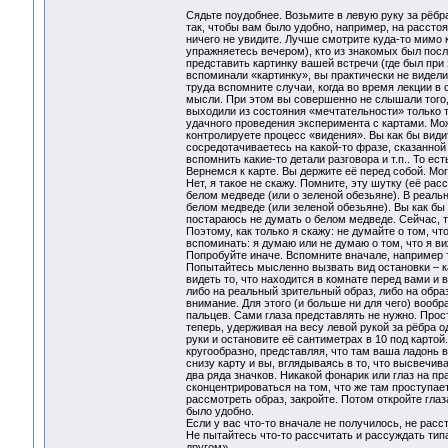
Сядьте поудобнее. Возьмите в левую руку за рёбра
так, чтобы вам было удобно, например, на рассто
ничего не увидите. Лучше смотрите куда-то мимо 
упражняетесь вечером), кто из знакомых был посл
представить картинку вашей встречи (где был при 
вспоминали «картинку», вы практически не видели 
труда вспомните случаи, когда во время лекции в 
мысли. При этом вы совершенно не слышали того, ч
выходили из состояния «мечтательности» только то
удачного проведения эксперимента с картами. Мож
контролируете процесс «видения». Вы как бы видит
сосредотачиваетесь на какой-то фразе, сказанной
вспомнить какие-то детали разговора и т.п.. То е
Вернемся к карте. Вы держите её перед собой. Мог
Нет, я такое не скажу. Помните, эту шутку (её ра
белом медведе (или о зеленой обезьяне). В реальн
белом медведе (или зеленой обезьяне). Вы как бы
постараюсь не думать о белом медведе. Сейчас, т
Поэтому, как только я скажу: не думайте о том, ч
вспоминать: я думаю или не думаю о том, что я в
Попробуйте иначе. Вспомните вначале, например то
Попытайтесь мысленно вызвать вид остановки – к
видеть то, что находится в комнате перед вами и
либо на реальный зрительный образ, либо на обра
внимание. Для этого (и больше ни для чего) вообра
пальцев. Сами глаза представлять не нужно. Прос
теперь, удерживая на весу левой рукой за рёбра о
руки и остановите её сантиметрах в 10 под картой
кругообразно, представляя, что там ваша ладонь 
снизу карту и вы, вглядываясь в то, что высвечив
два ряда значков. Никакой фонарик или глаз на пр
сконцентрироваться на том, что же там проступает
рассмотреть образ, закройте. Потом откройте глаз
было удобно.
Если у вас что-то вначале не получилось, не расс
Не пытайтесь что-то рассчитать и рассуждать типа
другом».