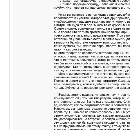
- А какая там погода будет в следующую субботу
- Сейчас, подожди секунду, - отвечаю я и пытаю
трубку: «Нет, светит солнце, дождя не видно и отн
Когда вы начинаете вспоминать ваших друзей и зн
вспоминаете и чувство, которое этот друг произво
улыбающимся и идущим вам навстречу. Кого-то и
смотрящим куда-то в пол. А кого-то из друзей вы
Одним словом, вспоминая что-то, вы видите не прос
а не просто что-то типа зрительной галлюцинаци
точки зрения визуального представления. При этом
остались ли у вас чистые листы в пачке бумаги д
взором на белой стене картинку того, сколько лис
пачка бумага), вы ничего не спрашиваете, вы прос
лежит и как она выглядит.
Многие говорят об опасности экстрасенсорных зан
опасности подстерегает нас повсюду, если вы на 
что были такие миллионеры, которые, чтобы собра
что бы то ни стало собрать миллион, - ни днём, ни
недоедания. Кто-то, втянувшись в интернет, провод
свихнуться можно на чём угодно (и геймеров с д
Можно ли свихнуться от того, что вы будете по н
сказанные вами и вам? Опасное ли это занятие –
Помню, в одном институте, под портретом Сальвад
вам, по-видимому, хочется добиться совершенства
читать библию, а по воскресеньям ходить в церков
Если вы хотите развить интуицию, научиться яс
прислушиваться к тем частям разума, которые не
внутренним голосом. Вы не раз слышали его. Хотя 
то, наоборот, как бы подталкивает вас к решитель
Например, вы принимаете какое-то решение, но в
варианту. Он ничего не говорит словами, ваш внут
этому голосу или поступить так, как вам подсказы
Вы договариваетесь о встрече на завтра и говорит
эту фразу, вас как бы кольнуло в сердце, что вы 
вы не придали внимания этому факту, к тому же м
время и понимаете, что уже опаздываете. И уже не