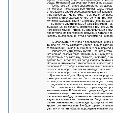
обеда. Не первый раз ведь еду. Надо было выходи
Посмотрев сайты про биокомпьютер, вы думаете, 
на нём будут показывать всё, что вы только пожел
открываете в своём воображении черный занавес п
и не произойдёт. Не потому, что вы мало трениров
«биокомпьютер» должен «открыться». Вы тратили 
лучиком на ладони круги и эллипсы, но ни на шаг 
Вы просто упустили самый важный момент - вы не
дыхания или не делаете, смотрите в темноте 20 ми
него важно другое – чтобы вы стали чуткими к в
представление посторонних ненужных деталей: то 
котором виден рабочий стол с папками, то на вооб
Вы досадуете, что у вас в воображении не возник
точнее, то что вы ожидаете увидеть в виде картин
галлюцинации, но ведь вы же психически нормальн
Попробуйте идти другим путем. Начните с того, ч
Вот сейчас, закрыв глаза, можете ли вы «увидеть»
представили эту картинку, скажите, но честно, в 
должна быть в туфлях, вы догадывались об этом, 
Возможно, что мысль о микрофоне и не посетила в
сознании. И этот образ, который возникает в ваше
обобщенный образ. Так вот то, что будет возникат
обобщенный образ, лишенный многих деталей.
Давайте попробуем. Представьте ваших родителей
«это» реальной картинкой с богатством деталей и
экране у лица или возникал из темноты где-то в гл
Когда вы определитесь с этими вопросами, вам с
Вы хотите видеть события, которые еще не произ
комментариями. В ближайшие год-два вы будете 
сознании в виде статичных фотографий, иногда на
чаще всего это будут все-таки статичные картинк
научиться правильно трактовать их. Вы должны по
своем сознании киноэкран и ждать, когда же по нем
кроме того, что уже есть. Не будет другого языка
учиться отличать образы, порожденные вашим соз