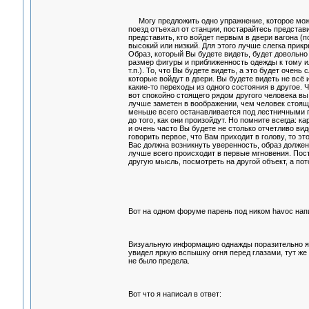
Могу предложить одно упражнение, которое можно 
поезд отъехал от станции, постарайтесь представ
представить, кто войдет первым в двери вагона (
высокий или низкий. Для этого лучше слегка прикр
Образ, который Вы будете видеть, будет довольно
размер фигуры и приближенность одежды к тому и
т.п.). То, что Вы будете видеть, а это будет очен
которые войдут в двери. Вы будете видеть не всё
какие-то переходы из одного состояния в другое.
вот спокойно стоящего рядом другого человека вы
лучше заметен в воображении, чем человек стоящ
меньше всего останавливается под лестничными п
до того, как они произойдут. Но помните всегда: к
и очень часто Вы будете не столько отчетливо вид
говорить первое, что Вам приходит в голову, то 
Вас должна возникнуть уверенность, образ должен
лучше всего происходит в первые мгновения. Пос
другую мысль, посмотреть на другой объект, а п
Вот на одном форуме парень под ником havoc нап
Визуальную информацию однажды поразительно ярко
увидел яркую вспышку огня перед глазами, тут же 
не было предела.
Вот что я написал в ответ: