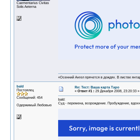
Сaementarius Civitas
Solis Aeterna
«Осенний Ангел прячется в дождях. В листве янтарн
bald
Re: Тест: Ваша карта Таро
Постоялец
«
Ответ #1 :
29 Декабря 2008, 23:20:33 »
Сообщений: 454
bald:
Суд - перемена, возрождение. Пробуждение, вдохн
Одержимый Любовью