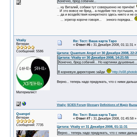
Конечно, бред собачий...
... ну Виталий, собаки тут совершенно не причём!
И это вовсе не бред... а подобие тех пустышек, н
... да и воздействия конкретного здесь никто и не о
... эгрегор короче говоря... энного порядка...
Vitaliy
Re: Тест: Ваша карта Таро
Ветеран
«
Ответ #6 :
31 Декабря 2008, 01:11:31 »
Сообщений: 5586
Цитата: Quantum Angel от 30 Декабря 2008, 22:2
Цитата: Vitaliy от 30 Декабря 2008, 14:21:55
Конечно, бред собачий... Но картинки душевные... 
В корневую директорию зайди
http://s68.phot
Верно... теперь надо придумать, что с ними дальш
Материалист
Vitaliy:
SCIES Forum
Glossary
Definitions of Magic
Высш
Quangel
Re: Тест: Ваша карта Таро
Ветеран
«
Ответ #7 :
31 Декабря 2008, 01:45:58 »
Сообщений: 7735
Цитата: Vitaliy от 31 Декабря 2008, 01:11:31
Верно... теперь надо придумать, что с ними даль