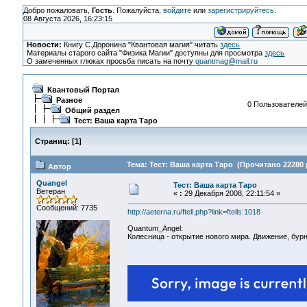
Добро пожаловать,
Гость
. Пожалуйста,
войдите
или
зарегистрируйтесь
.
08 Августа 2026, 16:23:15
Новости:
Книгу С.Доронина "Квантовая магия" читать
здесь
Материалы старого сайта "Физика Магии" доступны для просмотра
здесь
О замеченных глюках просьба писать на почту
quantmag@mail.ru
Квантовый Портал
Разное
0 Пользователей 
Общий раздел
Тест: Ваша карта Таро
Страниц:
[
1
]
Тема: Тест: Ваша карта Таро (Прочитано 22280 
Автор
Quangel
Тест: Ваша карта Таро
Ветеран
«
:
29 Декабря 2008, 22:11:54 »
Сообщений: 7735
http://aeterna.ru/ftell.php?link=ftells:1018
Quantum_Angel:
Колесница - открытие нового мира. Движение, бурн