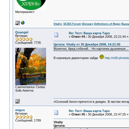
Материалист
Vitaliy:
SCIES Forum
Glossary
Definitions of Magic
Высш
Quangel
Re: Тест: Ваша карта Таро
Ветеран
«
Ответ #4 :
30 Декабря 2008, 22:21:44 »
Сообщений: 7735
Цитата: Vitaliy от 30 Декабря 2008, 14:21:55
Конечно, бред собачий... Но картинки душевные... 
В корневую директорию зайди
http://s68.photo
Сaementarius Civitas
Solis Aeterna
«Осенний Ангел прячется в дождях. В листве янтарн
migus
Re: Тест: Ваша карта Таро
Ветеран
«
Ответ #5 :
30 Декабря 2008, 22:47:25 »
Сообщений: 1789
Vitaliy
Цитата: