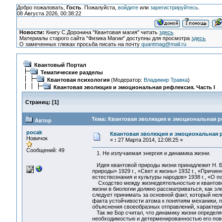
Добро пожаловать,
Гость
. Пожалуйста,
войдите
или
зарегистрируйтесь
.
08 Августа 2026, 00:38:22
Новости:
Книгу С.Доронина "Квантовая магия" читать
здесь
Материалы старого сайта "Физика Магии" доступны для просмотра
здесь
О замеченных глюках просьба писать на почту
quantmag@mail.ru
Квантовый Портал
Тематические разделы
Квантовая психология
(Модератор:
Владимир Травка
)
Квантовая эволюция и эмоциональная рефлексия. Часть I
Страниц:
[
1
]
Тема: Квантовая эволюция и эмоциональная ре
Автор
pocak
Квантовая эволюция и эмоциональная р
Новичок
«
:
27 Марта 2014, 12:08:25 »
Сообщений: 49
1. Не излучаемая энергия и динамика жизни.
Идея квантовой природы жизни принадлежит Н. Бор
природы» 1929 г., «Свет и жизнь» 1932 г., «Причин
естествознания и культуры народов» 1938 г., «О п
Сходство между жизнедеятельностью и квантовой
жизни в биологии должно рассматриваться, как эл
следует принимать за основной факт, который не
факта устойчивости атома к понятиям механики, 
объяснения своеобразных отправлений, характериз
Так же Бор считал, что динамику жизни определ
необходимостью и детерменированностью его пов