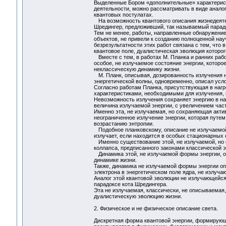
Выделенные Бором «дополнительные» характеристи
деятельности, можно рассматривать в виде анало
квантовых постулатах.
На возможность квантового описания жизнедеятел
Шредингер, предложивший, так называемый парадо
Тем не менее, работы, направленные обнаружение 
объектов, не привели к созданию полноценной на
безрезультатности этих работ связана с тем, что 
квантовое поле, дуалистическая эволюция котор
Вместе с тем, в работах М. Планка и ранних рабо
особое, не излучаемое состояние энергии, которо
неклассическую динамику жизни.
М. Планк, описывая, дозированность излучения н
энергетической волны, одновременно, описал усло
Согласно работам Планка, присутствующая в нагр
характеристиками, необходимыми для излучения, и
Невозможность излучения сохраняет энергию в на
величина излучаемой энергии, с увеличением част
Именно эта, не излучаемая, но сохраняющая акти
неограниченное излучение энергии, которая путе
возрастанию энтропии.
Подобное планковскому, описание не излучаемой 
излучает, если находится в особых стационарных
Именно существование этой, не излучаемой, но с
коллапса, предписанного законами классической 
Динамика этой, не излучаемой формы энергии, ор
динамике жизни.
Также, динамика не излучаемой формы энергии о
электрона в энергетическом поле ядра, не излуч
Аналог этой квантовой эволюции не излучающейся 
парадоксе кота Шредингера.
Эта не излучаемая, классически, не описываемая
дуалистическую эволюцию жизни.
2. Физическое и не физическое описание света.
Дискретная форма квантовой энергии, формирующа