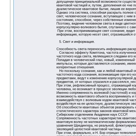
допущении принципиальной возможности существо
квантовой частицей и, путем, дополнения ее «не 
дуалистическое квантовое бытие, лишив ее вероят
Однако эта система, способная раскрыть полное 
свет, человеческое сознание, вступающее с ним в
состоянию, способное, через собственные изменен
Поэтому, видение человеком света в виде цветног
корпускулярно-волнового бытия, спутанного с 
При этом, воспринимающее свет сознание, видит н
информацию, которую несет свет, отразившийся о
5. Свет и информация.
Способность света переносить информацию раскры
Согласно эффекту Комптона, частота излученног
частотного кода света, являющиеся следами его 
Попадая в человеческий глаз, новый, измененный
импульсы, которые доставляются сознанию, имею
когерентные отношения.
Но поскольку сознание, как и любой квантовый об
частотного кода сознания, возникающие при его 
предметами, ведут к изменению корпускулярной д
предметов, от которых отразился и рассеялся, н
При этом, рефлексивный процесс, отражающий кор
человека, но возникает в процессе эволюции любо
Именно сопряженность волновой (частотной) и ко
возможность квантового объекта воспринимать и 
взаимодействуя с волновым кодом квантовой част
воздействуя на ее целостную, дуалистическую э
Об способности квантовых объектов реагировать н
статистического характера законов квантовой мех
Сибирским отделением Академии наук СССР.
Сопряженность частотных характеристик квантово
квантовую волну не математическим формализмом,
уравнения Шредингера, но реальной, флюктуирующ
эволюцией целостной квантовой частицы.
При этом, формально, и Н. Бор отрицал телеологи