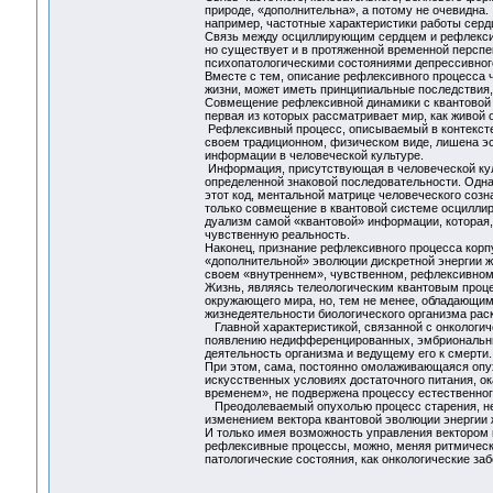
природе, «дополнительна», а потому не очевидна
например, частотные характеристики работы серд
Связь между осциллирующим сердцем и рефлексир
но существует и в протяженной временной перспе
психопатологическими состояниями депрессивного
Вместе с тем, описание рефлексивного процесса 
жизни, может иметь принципиальные последствия, 
Совмещение рефлексивной динамики с квантовой 
первая из которых рассматривает мир, как живой 
Рефлексивный процесс, описываемый в контексте
своем традиционном, физическом виде, лишена эс
информации в человеческой культуре.
Информация, присутствующая в человеческой куль
определенной знаковой последовательности. Одна
этот код, ментальной матрице человеческого соз
только совмещение в квантовой системе осцилли
дуализм самой «квантовой» информации, которая,
чувственную реальность.
Наконец, признание рефлексивного процесса кор
«дополнительной» эволюции дискретной энергии ж
своем «внутреннем», чувственном, рефлексивном
Жизнь, являясь телеологическим квантовым проц
окружающего мира, но, тем не менее, обладающи
жизнедеятельности биологического организма раск
Главной характеристикой, связанной с онкологич
появлению недифференцированных, эмбриональны
деятельность организма и ведущему его к смерти.
При этом, сама, постоянно омолаживающаяся опух
искусственных условиях достаточного питания, о
временем», не подвержена процессу естественного
Преодолеваемый опухолью процесс старения, неи
изменением вектора квантовой эволюции энергии 
И только имея возможность управления вектором
рефлексивные процессы, можно, меняя ритмически
патологические состояния, как онкологические за