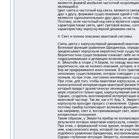
является формой инобытия частотной осцилляции, 
являющейся.
Цвет света и частотный код света, являются свя
друг к другу, формами существования одной и той
являются «дополнительные» друг другу, но не т
Поэтому, если частотный код света является хар
характеристикам света, цвет световой волны, сог
характеристику корпускулярной динамики света.
4. Свет и полное описание квантовой системы.
Связь цвета с корпускулярной динамикой квантов
Волновая функция уравнения Шредингера, определ
предписывает корпускуле вероятностное существ
Вероятностное существование означает либо не п
подразумевающее и делающее возможным динамич
А. Эйнштейн в споре с Н.Бором, по поводу мыслен
вероятности, как не полного описания, которое, в
Бор же придерживался иного мнения. В его трактов
неполному существованию, которое совпадает с н
полным, но при этом, постоянно меняющимся сущ
При этом, для того, чтобы квантовая корпускула, 
копенгагенской интерпретации квантовой физики Н.
который придаст дуалистически эволюционирующе
мере отразится только одна, корпускулярная или в
Однако, создатель многомировой интерпретации к
квантовой частице. Так же, как и Н. Бор, Х. Эвер
корпускула проходит процесс становления. Однако
поэтому прибор коллапсирует волновую функцию кв
как например, свет и, воспринимающее свет, ква
когерентные отношения.
Таким образом, у Эверетта прибор не коллапсируе
результате которых квантовая корпускула, совме
При этом, с формальной точки зрения, позиция Эве
ним, классического мира, который так же участвуе
подобного уравнению Шредингера, воспроизводящ
Однако глубинная интуиция Эверетта, положенная