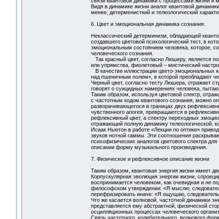
связи квантовой динамики с процессами жизни и 
Видя в динамике жизни аналог квантовой динамики
менее, детерменисткий и телеологический характе
6. Цвет и эмоциональная динамика сознания.
Неклассический детерминизм, обладающей квантов
создавшего цветовой психологический тест, в кот
эмоциональным состоянием человека, которое, со
человеческого сознания.
Так красный цвет, согласно Люшеру, является по
или упрямства, фиолетовый – мистический настрой,
В качестве иллюстрации цвето-эмоциональных кор
над пшеничным полем», в которой преобладают че
Черный цвет, согласно тесту Люшера, отражает ст
говорят о суицидных намерениях человека, пытающ
Таким образом, используя цветовой спектр, отр
с частотным кодом квантового сознания, можно о
разворачивающегося в границах двух рефлексивны
чувственного апогея, превращаются в рефлексивн
рефлексивный цвет, а спектру переходных эмоцион
отражающий полную динамику телеологической, к
Исаак Ньютон в работе «Лекции по оптике» приво
звуков нотной гаммы. Эти соотношения раскрыва
психофизических аналогов цветового спектра для
описании форму музыкального произведения.
7. Физическое и рефлексивное описание жизни
Таким образом, квантовая энергия жизни имеет д
Корпускулярная эволюция энергии жизни, спроец
воспринимается человеком, как очевидная и не по
философском утверждении: «Я мыслю, следователь
перефразировать иначе: «Я ощущаю, следовате
Что же касается волновой, частотной динамики эн
представляется ему абстрактной, физической стор
осцилляционных процессах человеческого организм
Связь частотного, колебательного, волнового фор