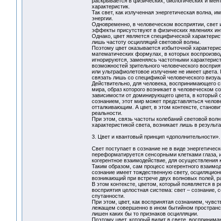
раскрывается в физических, биологических и мент
характеристик.
Так свет, как излученная энергетическая волна,
энергии.
Одновременно, в человеческом восприятии, свет и
эффекты присутствуют в физических явлениях ин
Однако, цвет является специфической характерист
лишь частоту осцилляций световой волны.
Поэтому цвет оказывается избыточной характерист
математических формулах, в которых воспроизвод
игнорируются, заменяясь частотными характерист
возможностей зрительного человеческого восприят
или ультрафиолетовое излучение не имеет цвета. 
связать лишь со спецификой человеческого визуа
Действительно, для человека, воспринимающего св
мира, образ которого возникает в человеческом 
зависимости от доминирующего цвета, в который
сознанием, этот мир может представляться челов
отталкивающим. А цвет, в этом контексте, стано
реальности.
При этом, связь частоты колебаний световой волн
характеристикой света, возникает лишь в резуль
3. Цвет и квантовый принцип «дополнительности».
Свет поступает в сознание не в виде энергетическ
переформатируется сенсорными клетками глаза, 
когерентное взаимодействие, для осуществления к
Таким образом, сам процесс когерентного взаимо
сознание имеет тождественную свету, осциляцион
возникающий при встрече двух волновых полей, р
В этом контексте, цветом, который появляется в 
восприятия целостная система: свет – сознание, 
спутанности.
При этом, цвет, как воспринятая сознанием, чувс
лежащем совершенно в ином бытийном пространств
лишен каких бы то признаков осцилляции.
Поэтому цвет, который видит в свете, воспринимаю