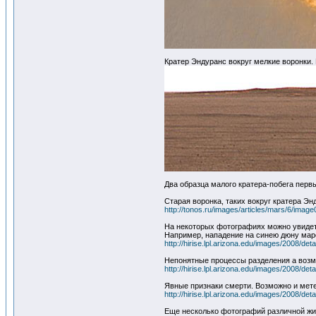
Кратер Эндуранс вокруг мелкие воронки.
Два образца малого кратера-побега перв
Старая воронка, таких вокруг кратера Э
http://tonos.ru/images/articles/mars/6/image
На некоторых фотографиях можно увидет
Например, нападение на синею дюну марс
http://hirise.lpl.arizona.edu/images/2008/d
Непонятные процессы разделения а возм
http://hirise.lpl.arizona.edu/images/2008/d
Явные признаки смерти. Возможно и мете
http://hirise.lpl.arizona.edu/images/2008/de
Еще несколько фотографий различной живн