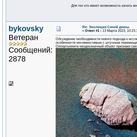
Для тех кто имеет возможность качать м
bykovsky
Re: Эволюция Синей дюны.
«
Ответ #1 :
13 Марта 2023, 10:23:
Ветеран
Обсуждение необходимости нового подхода к иссле
особенности несовместимые с штучным перемещени
Оппортьюнити неоднозначный объект признаки св
Сообщений:
2878