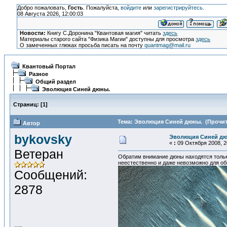
Добро пожаловать,
Гость
. Пожалуйста,
войдите
или
зарегистрируйтесь
.
08 Августа 2026, 12:00:03
Новости:
Книгу С.Доронина "Квантовая магия" читать
здесь
Материалы старого сайта "Физика Магии" доступны для просмотра
здесь
О замеченных глюках просьба писать на почту
quantmag@mail.ru
Квантовый Портал
Разное
Общий раздел
Эволюция Синей дюны.
Страниц:
[
1
]
Тема: Эволюция Синей дюны. (Прочита
Автор
bykovsky
Эволюция Синей дю
«
:
09 Октября 2008, 2
Ветеран
Обратим внимание дюны находятся только
неестественно и даже невозможно для о
Сообщений:
2878