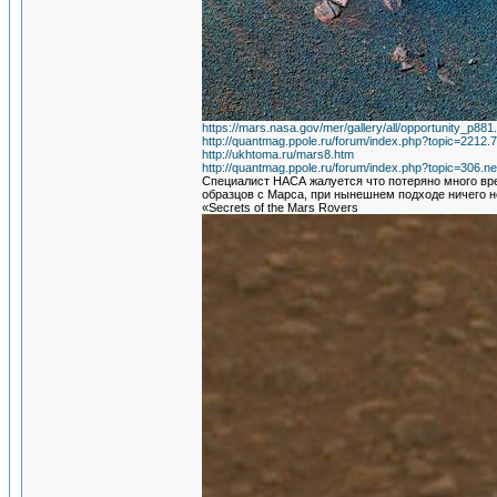
https://mars.nasa.gov/mer/gallery/all/opportunity_p881
http://quantmag.ppole.ru/forum/index.php?topic=2212.
http://ukhtoma.ru/mars8.htm
http://quantmag.ppole.ru/forum/index.php?topic=306.
Специалист НАСА жалуется что потеряно много вре
образцов с Марса, при нынешнем подходе ничего 
«Secrets of the Mars Rovers