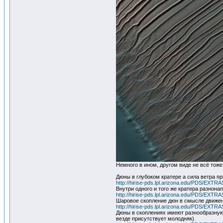
Немного в ином, другом виде не всё тож
Дюны в глубоком кратере а сила ветра п
http://hirise-pds.lpl.arizona.edu/PDS/
Внутри одного и того же кратера разнон
http://hirise-pds.lpl.arizona.edu/PDS/
Шаровое скопление дюн в смысле движени
http://hirise-pds.lpl.arizona.edu/PDS/
Дюны в скоплениях имеют разнообразную
везде присутствует молодняк).