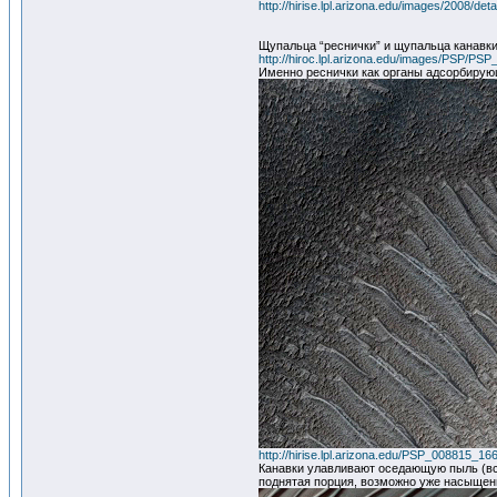
http://hirise.lpl.arizona.edu/images/2008/d
Щупальца “реснички” и щупальца канавк
http://hiroc.lpl.arizona.edu/images/PSP
Именно реснички как органы адсорбирующ
http://hirise.lpl.arizona.edu/PSP_008815_16
Канавки улавливают оседающую пыль (вс
поднятая порция, возможно уже насыще