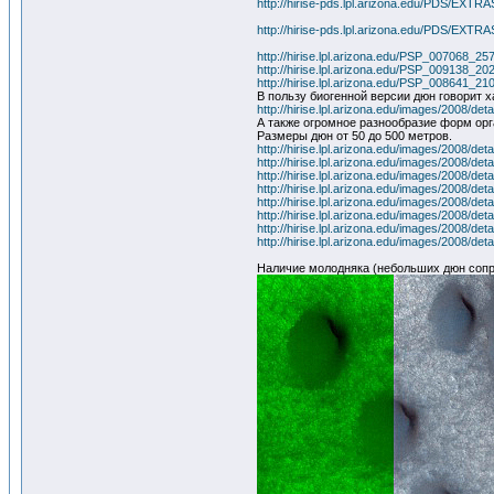
http://hirise-pds.lpl.arizona.edu/PDS/
http://hirise-pds.lpl.arizona.edu/PDS/
http://hirise.lpl.arizona.edu/PSP_007068_25
http://hirise.lpl.arizona.edu/PSP_009138_20
http://hirise.lpl.arizona.edu/PSP_008641_21
В пользу биогенной версии дюн говорит 
http://hirise.lpl.arizona.edu/images/2008/d
А также огромное разнообразие форм ор
Размеры дюн от 50 до 500 метров.
http://hirise.lpl.arizona.edu/images/2008/d
http://hirise.lpl.arizona.edu/images/2008/d
http://hirise.lpl.arizona.edu/images/2008/d
http://hirise.lpl.arizona.edu/images/2008/d
http://hirise.lpl.arizona.edu/images/2008/d
http://hirise.lpl.arizona.edu/images/2008/d
http://hirise.lpl.arizona.edu/images/2008/d
http://hirise.lpl.arizona.edu/images/2008/d
Наличие молодняка (небольших дюн сопр