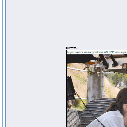
Цитата:
https://mars.nasa.gov/news/9323/nasas-pe