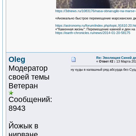
https://3dnews.ru/1083176/nasa-obnarugilo-na-marse-d
«Аномально быстрое перемещение марсианских дю
https://astronomy.ru/forum/index.php/topic,91610.20.ht
«"Каменная жизнь": Перемещение камней и дюн на
https://earth-chronicles.ru/news/2014-01-20-58175
Oleg
Re: Эволюция Синей д
«
Ответ #2 :
13 Марта 202
Модератор
ну куды в калашный ряд абсурда без Сур
своей темы
Ветеран
Сообщений:
8943
Йожык в
нирване