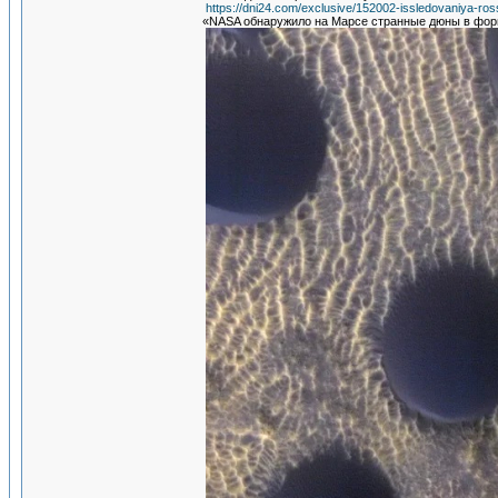
https://dni24.com/exclusive/152002-issledovaniya-ro
«NASA обнаружило на Марсе странные дюны в фор