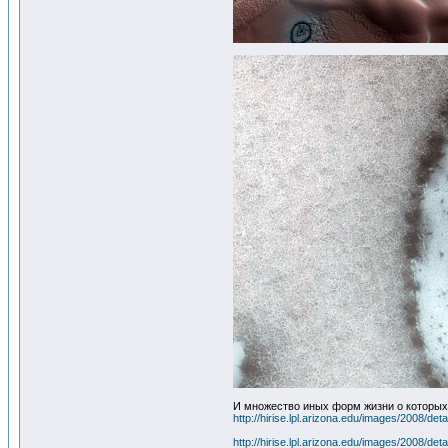
И множество иных форм жизни о которых
http://hirise.lpl.arizona.edu/images/2008/d
http://hirise.lpl.arizona.edu/images/2008/d