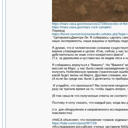
https://mars.nasa.gov/resources/27346/secrets-of-the
https://mars.nasa.gov/mars-rock-samples/
Перевод
https://forum.novosti-kosmonavtiki.ru/index.php?topi
“ЦитироватьДжентри Ли: Я собираюсь сделать смел
наши эксперименты, наши машины и приборы недост
Я думаю, что в человеческом сознании существуе
верное утверждение в целом. Итак, сейчас у нас е
действительно не знаю этого конкретного факта".
(Т.е. за деревьями и кустами мы не видим леса и 
Я собираюсь вернуться к "Викингу". На "Викинге" 
миссия на Марс, у нас была самая награжденная г
получить Нобелевскую премию (трагическая ошибка 
какой будет жизнь на Марсе. Другими словами, мы 
(А если бы среди нас были 1-делетанты то приборы
И угадайте, что произошло? Мы получили неоднозн
разу не тратили время на то, чтобы задать вопрос,
(В том смысле что полученные ответы не соответ
Поэтому я хочу сказать, что каждый раз, когда мы 
(т.е. для обнаружения и направленного исследов
повсеместно)
«НАСА объясняет, что положение «знаков зодиака»
https://habr.com/ru/post/397729/
«Исследования российских ученых заставили NAS