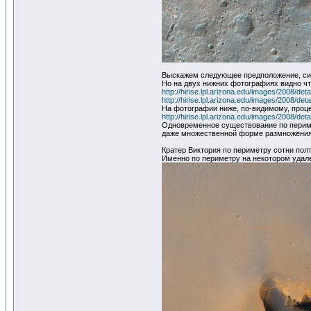
Выскажем следующее предположение, си
Но на двух нижних фотографиях видно чт
http://hirise.lpl.arizona.edu/images/2008/d
http://hirise.lpl.arizona.edu/images/2008/d
На фотографии ниже, по-видимому, проц
http://hirise.lpl.arizona.edu/images/2008/d
Одновременное существование по перимет
даже множественной форме размножения к
Кратер Виктория по периметру сотни пол
Именно по периметру на некотором удален