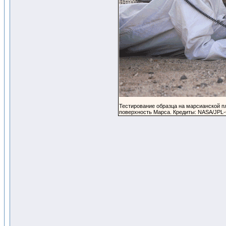
Тестирование образца на марсианской п
поверхность Марса. Кредиты: NASA/JPL-C