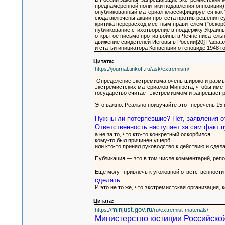
преднамеренной политики подавления оппозиции) 
опубликованный материал классифицируется как "
сюда включены акции протеста против решения су
критика перерасход местным правителем ("оскорб
публикование стихотворение в поддержку Украины 
открытое письмо против войны в Чечне писатель
движение свидетелей Иеговы в России[20] Рафаэ
и статьи инициатора Конвенции о геноциде 1948 го
Цитата:
https://journal.tinkoff.ru/ask/extremism/
Определение экстремизма очень широко и размы
экстремистских материалов Минюста, чтобы иметь 
государство считает экстремизмом и запрещает 
Это важно. Реально поизучайте этот перечень 15 м
Нужны ли потерпевшие? Нет, заявления о
Ответственность наступает за сам факт п
а не за то, что кто-то конкретный оскорбился,
кому-то был причинен ущерб
или кто-то принял руководство к действию и сдела
Публикация — это в том числе комментарий, репо
Еще могут привлечь к уголовной ответственност
сделать.
И это не то же, что экстремистская организация, 
Цитата:
minjust.gov.ru
https://
/ru/extremist-materials/
Министерство юстиции Российско