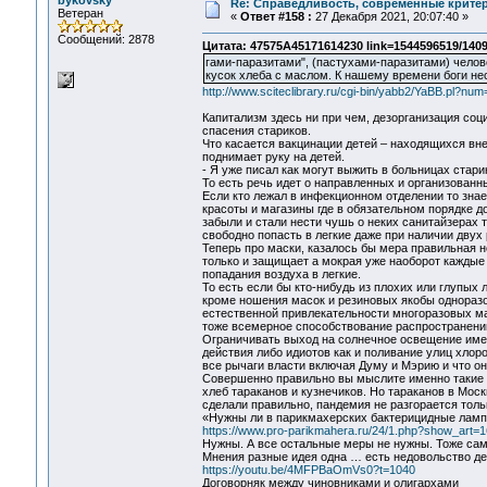
bykovsky
Re: Справедливость, современные критерии
Ветеран
«
Ответ #158 :
27 Декабря 2021, 20:07:40 »
Сообщений: 2878
Цитата: 47575A45171614230 link=1544596519/140
гами-паразитами", (пастухами-паразитами) челов
кусок хлеба с маслом. К нашему времени боги не
http://www.sciteclibrary.ru/cgi-bin/yabb2/YaBB.pl?
Капитализм здесь ни при чем, дезорганизация со
спасения стариков.
Что касается вакцинации детей – находящихся вне
поднимает руку на детей.
- Я уже писал как могут выжить в больницах стар
То есть речь идет о направленных и организован
Если кто лежал в инфекционном отделении то знае
красоты и магазины где в обязательном порядке 
забыли и стали нести чушь о неких санитайзерах 
свободно попасть в легкие даже при наличии двух
Теперь про маски, казалось бы мера правильная н
только и защищает а мокрая уже наоборот каждые
попадания воздуха в легкие.
То есть если бы кто-нибудь из плохих или глупых
кроме ношения масок и резиновых якобы одноразов
естественной привлекательности многоразовых ма
тоже всемерное способствование распространению
Ограничивать выход на солнечное освещение именн
действия либо идиотов как и поливание улиц хлор
все рычаги власти включая Думу и Мэрию и что о
Совершенно правильно вы мыслите именно такие ме
хлеб тараканов и кузнечиков. Но тараканов в Мос
сделали правильно, пандемия не разгорается толь
«Нужны ли в парикмахерских бактерицидные лам
https://www.pro-parikmahera.ru/24/1.php?show_art=1
Нужны. А все остальные меры не нужны. Тоже сам
Мнения разные идея одна … есть недовольство д
https://youtu.be/4MFPBaOmVs0?t=1040
Договорняк между чиновниками и олигархами