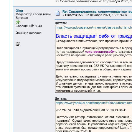
«
Последнее редактирование: 18 Декабря 2021, 05
Oleg
Re: Справедливость, современные критерии
Модератор своей темы
«
Ответ #156 :
22 Декабря 2021, 15:21:47 »
Ветеран
Цитата:
Сообщений: 8943
https://www.advgazeta.ru/mneniya/vlast-zashchishc
Йожык в нирване
Власть защищает себя от гражд
Складывается впечатление, что практика примене
Появляющиеся с пугающей регулярностью в средс
по так называемой
«экстремистской»
статье выз
несмотря на крайне негативную реакцию обществ
Представители адвокатского сообщества, в том чи
практику применения ст. 282 УК РФ как способ п
теми или иными процессами в обществе и стране
Действительно, складывается впечатление, что вл
искусственно подводятся материалы карикатурног
Уголовным делом теперь можно подменить исковое
становятся публичным достоянием факты призна
конкретных персоналий, и т.п.
Цитата:
https://www.yaplakal.com/findpost/9399684/forum18/
282 УК РФ - это видоизменённая 58 УК РСФСР
Экстремизм (от фр. extremisme, от лат. extremus
политике). Среди таких мер можно отметить пров
партизанской войны. В уголовном кодексе сущест
с экстремизмом был создан специальный Центр "
преступностью (УБОП).