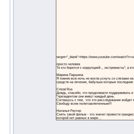
target="_blank">https://www.youtube.com/watch?v
просто человек
Те кто борется с коррупцией-,, экстремисты", а к
Марина Паршина
Я помню всю ночь не могла уснуть со слезами на
средств на лечение, бабульки которые последние 
Cristal Rus
Дождь, спасибо, что продолжаете поддерживать и
"президентом они живут каждый день.
Соглашусь с тем, что это расследование войдет 
Свободу всем политзаключенным!!!
Наталья Рихтер
Снять такой фильм - это значит провести грандиоз
которой нет равных в мире....