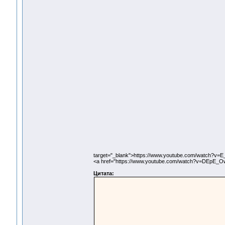
target="_blank">https://www.youtube.com/watch?v=
<a href="https://www.youtube.com/watch?v=DEpE_O
Цитата: