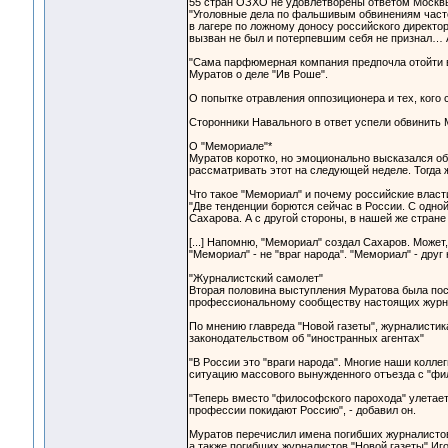
55 стран ОЗХО не удовлетворены ответом Москв
"Уголовные дела по фальшивым обвинениям часто
в лагере по ложному доносу российского директо
вызван не был и потерпевшим себя не признал… А
"Сама парфюмерная компания предпочла отойти в с
Муратов о деле "Ив Роше".
О попытке отравления оппозиционера и тех, кого 
Сторонники Навального в ответ успели обвинить М
О "Мемориале"*
Муратов коротко, но эмоционально высказался об
рассматривать этот на следующей неделе. Тогда 
Что такое "Мемориал" и почему российские власти
"Две тенденции борются сейчас в России. С одно
Сахарова. А с другой стороны, в нашей же стран
[...] Напомню, "Мемориал" создал Сахаров. Може
"Мемориал" - не "враг народа". "Мемориал" - друг н
"Журналистский самолет"
Вторая половина выступления Муратова была пос
профессиональному сообществу настоящих журнал
По мнению главреда "Новой газеты", журналистик
законодательством об "иностранных агентах"
"В России это "враги народа". Многие наши коллег
ситуацию массового вынужденного отъезда с "ф
"Теперь вместо "философского парохода" улетает
профессии покидают Россию", - добавил он.
Муратов перечислил имена погибших журналистов
а также погибших журналистов "Новой газеты" Иг