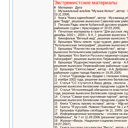
Экстремистские материалы
# Материал Дата
1 Музыкальный альбом "Музыка белых", автор - 
23.11.2006;
2 Книга "Книга единобожия", автор - Мухаммад и
дом "Бадр", решение вынесено Савеловским райо
3 Письма Рады земли Кубанской духовно-родовой
районным судом г. Краснодара от 20.03.2006;
4 Печатные материалы в газете "Для русских людей" N
декабрь 2002 г.; 2003 г. N 6, 7, решение вынесе
5 Кинофильм "Вечный жид", решение вынесено Ти
6 Брошюра "Мать-земля: чудо-чудное, диво-дивное
"Котельничская типография", решение вынесено 
7 Брошюра "Язычество как волшебство", автор - 
вынесено Котельничским районным судом Кировск
8 Брошюра "Кто боится Русского национал-социал
типография", решение вынесено Первомайским р
9 Брошюра "Иудохристианская чума", автор - А.А
решение вынесено Первомайским районным судом
10 Брошюра "Святославие", автор - А.А. Доброво
районным судом города Кирова от 19.05.2005;
11 Статья "Однажды мы придем с гнилыми помидора
11 ноября 2002 года, решение вынесено Беловски
12 Статья "СС стучится в Вашу дверь, сволочи...",
решение вынесено Беловским городским судом Ке
13 Статья "Исполняющий обязанности властителя д
года, решение вынесено Беловским городским су
14 Статья "Самая конструктивная партия", автор -
решение вынесено Беловским городским судом Ке
15 Книга "Сквозь призму ислама", автор – Абд-ал
16 Газеты "Я русский. Нижнее Поволжье" № 1 и №
17 Брошюра «Церберы свободы» № 11, 2005г. (ре
18 Информационные материалы – отклики на матер
Забайкалье", № 7 от 11.09.2006 (решение Централ
19 Журнал «Вихрь. Национал-социалистическое и
19.07.2007).
20 Газета русского государства "Весть", автор 