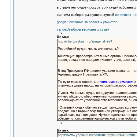
только сначала надо наказать наказателей которы
в стране нет судов-прокуратур и судей избранных
система выборов разрушена хунтой
ленинских те
google/наказание за репост = убийство
yandex/выборы верховных судей
--->
Цитата:
http://chertovskoyff.ru/?page_id=974
Российский судья: честь или нечисть?
Аннотация: правоохранительные органы России с
право, созданное народом (Конституция, законы),
...
В год Президент РФ своими указами назначает на 
Администрации Президента РФ.
По сути можно говорить о «
системе кормления
»
и можешь доить народ, на который распространяе
И доят. Не только суды, но и другие правоохрани
ничего общего с обеспечением исполнения закон
освобождают от уголовной ответственности, а не
«Опытный судья обычно вводит молодого коллегу 
продать на стадии следствия или утверждения об
заработать на этом деле. Нужно поделиться с про
обеспечил сохранение юридической силы любого п
--->
Цитата:
https://www.yaplakal.com/forum1/topic2366313.html