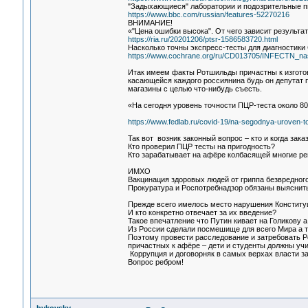
"Задыхающиеся" лаборатории и подозрительные пн
https://www.bbc.com/russian/features-52270216
ВНИМАНИЕ!
«"Цена ошибки высока". От чего зависит результа
https://ria.ru/20201206/ptsr-1586583720.html
Насколько точны экспресс-тесты для диагностики
https://www.cochrane.org/ru/CD013705/INFECTN_nask
Итак имеем факты Ротшильды причастны к изгото
касающейся каждого россиянина будь он депутат 
магазины с целью что-нибудь съесть.
«На сегодня уровень точности ПЦР-теста около 80
https://www.fedlab.ru/covid-19/na-segodnya-uroven-to
Так вот возник законный вопрос – кто и когда зак
Кто проверил ПЦР тесты на пригодность?
Кто зарабатывает на афёре колбасящей многие ре
ИМХО
Вакцинация здоровых людей от гриппа безвредного
Прокуратура и Роспотребнадзор обязаны выяснить
Прежде всего имелось место нарушения Конститу
И кто конкретно отвечает за их введение?
Такое впечатление что Путин кивает на Голикову а
Из России сделали посмешище для всего Мира а то
Поэтому провести расследование и затребовать Р
причастных к афёре – дети и студенты должны учи
Коррупция и договорняк в самых верхах власти за
Вопрос ребром!