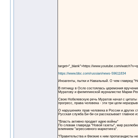
target="_blank">https://www.youtube.com/watch?v
https://www.bbc.com/russian/news-59611834
Иноагенты, пытки и Навальный. О чем главред "Н
В пятницу в Осло состоялась церемония вручени
Муратову и филиппинской журналистке Марии Ре
Свою Нобелевскую речь Муратов начал с цитаты и
прогресс, права человека - эти три цели неразрыв
О нарушениях прав человека в России и других с
Русская служба Би-би-си рассказывает главное и
"Власть активно продает идею войны"
По словам главреда "Новой газеты", мир разлюбил
влиянием "агрессивного маркетинга".
"Правительства и близкие к ним пропагандисты н