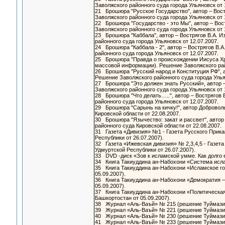
Заволжского районного суда города Ульяновск от
21 Брошюра "Русское Государство", автор – Вос
Заволжского районного суда города Ульяновск от
22 Брошюра "Государство - это Мы", автор – Во
Заволжского районного суда города Ульяновск от
23 Брошюра "Каббала", автор – Вострягов В.А. 
районного суда города Ульяновск от 12.07.2007.
24 Брошюра "Каббала - 2", автор – Вострягов В
районного суда города Ульяновск от 12.07.2007.
25 Брошюра "Правда о происхождении Иисуса Хри
массовой информации). Решение Заволжского рай
26 Брошюра "Русский народ и Конституция РФ", 
Решение Заволжского районного суда города Улья
27 Брошюра "Это должен знать Русский», автор 
Заволжского районного суда города Ульяновск от
28 Брошюра "Что делать…..", автор – Вострягов
районного суда города Ульяновск от 12.07.2007.
29 Брошюра "Сарынь на кичку!", автор Доброволь
Кировской области от 22.08.2007.
30 Брошюра "Язычество: закат и рассвет", автор
районного суда Кировской области от 22.08.2007
31 Газета «Дивизия» №1 - Газета Русского Прика
Республики от 26.07.2007).
32 Газета «Ижевская дивизия» № 2,3,4,5 - Газет
Удмуртской Республики от 26.07.2007).
33 DVD -диск «Зов к исламской умме. Как долго 
34 Книга Такиуддина ан-Набохони «Система исла
35 Книга Такиуддина ан-Набохони «Исламское го
05.09.2007).
36 Книга Такиуддина ан-Набохони «Демократия –
05.09.2007).
37 Книга Такиуддина ан-Набохони «Политическая 
Башкортостан от 05.09.2007).
38 Журнал «Аль-Ваъй» № 215 (решение Туймазинс
39 Журнал «Аль-Ваъй» № 221 (решение Туймазинс
40 Журнал «Аль-Ваъй» № 230 (решение Туймазинс
41 Журнал «Аль-Ваъй» № 233 (решение Туймазинс