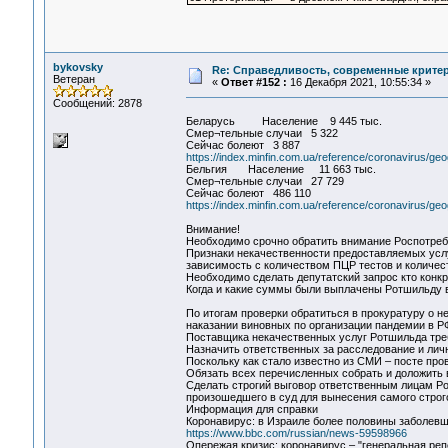
bykovsky
Re: Справедливость, современные критерии
Ветеран
«
Ответ #152 :
16 Декабря 2021, 10:55:34 »
Сообщений: 2878
Беларусь Население 9 445 тыс.
Смер¬тельные случаи 5 322
Сейчас болеют 3 887
https://index.minfin.com.ua/reference/coronavirus/ge
Бельгия Население 11 663 тыс.
Смер¬тельные случаи 27 729
Сейчас болеют 486 110
https://index.minfin.com.ua/reference/coronavirus/ge
Внимание!
Необходимо срочно обратить внимание Роспотребн
Признаки некачественности предоставляемых усл
зависимость с количеством ПЦР тестов и количес
Необходимо сделать депутатский запрос кто конкр
Когда и какие суммы были выплачены Ротшильду 
По итогам проверки обратиться в прокуратуру о 
наказании виновных по организации пандемии в Р
Поставщика некачественных услуг Ротшильда тре
Назначить ответственных за расследование и лич
Поскольку как стало известно из СМИ – посте про
Обязать всех перечисленных собрать и доложить
Сделать строгий выговор ответственным лицам Р
произошедшего в суд для вынесения самого строг
Информация для справки
Коронавирус: в Израиле более половины заболевш
https://www.bbc.com/russian/news-59598966
Опережая кризис: коронавирус – "генеральная реп