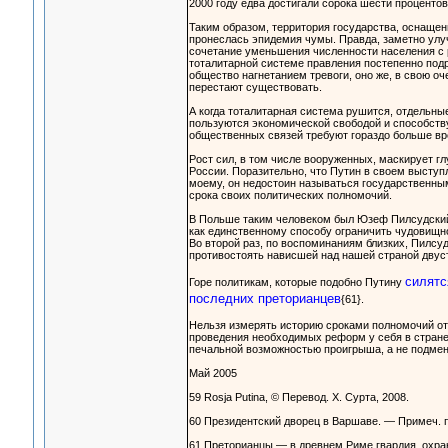
2000 году едва достигали сорока шести проценто
Таким образом, территория государства, оснащен
пронеслась эпидемия чумы. Правда, заметно улу
сочетание уменьшения численности населения с 
тоталитарной системе правления постепенно подр
общество нагнетанием тревоги, оно же, в свою о
перестают существовать.
А когда тоталитарная система рушится, отдельн
пользуются экономической свободой и способству
общественных связей требуют гораздо больше вр
Рост сил, в том числе вооруженных, маскирует г
России. Поразительно, что Путин в своем выступ
моему, он недостоин называться государственным
срока своих политических полномочий.
В Польше таким человеком был Юзеф Пилсудский
как единственному способу ограничить чудовищн
Во второй раз, по воспоминаниям близких, Пилсуд
противостоять нависшей над нашей страной двуст
силятс
Горе политикам, которые подобно Путину
последних преторианцев
{61}.
Нельзя измерять историю сроками полномочий от
проведения необходимых реформ у себя в стране
печальной возможностью проигрыша, а не подмен
Май 2005
59 Rosja Putina, © Перевод. X. Сурта, 2008.
60 Президентский дворец в Варшаве. — Примеч. п
61 Преторианцы — в древнем Риме гвардия, охра