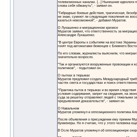
телевизионных каналах. [...] Нынешние идеологи 
снова себя обмануть", - заявил он.
"Гибридные боевые действия, трагическая, безоб
не знаю, сумеют ли следующие поколения их восс
казаться невозможной", - добавил Муратов.
О Лукашенко и миграционном кризисе
Муратов заявил, что ответственность за миграци
Александре Лукашенко.
"В центре Европы к событиям на востоке Украины
гонят под автоматами беженцев с Ближнего Восток
По его словам, журналисты выяснили, что мигран
значительно возросло.
"Так и организуются вооруженные провокации и ко
политиков", - подытожил он.
О пытках в тюрьмах
Муратов предложил создать Международный трибун
частях света и государствах и поиск ответственн
"Практика пыток в тюрьмах и во время следствия
условия содержания, запрет на свидания, на звон
суда за решетку отправляют людей с тяжелыми за
предъявления доказательств", - заявил он.
О Навальном
Муратов упомянул и оппозиционного политика Але
После объявления о присуждении ему премии Мурат
букмекеры. Но я считаю, что у этого человека ещ
В Осло Муратов упомянул об оппозиционере скоре