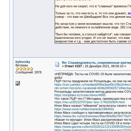
Ни для кого ни секрет, что в "славные" времена 
Только за то, что они есть и, то что они думают,
за
север - это вам не Швейцария! Все эти деяния мы
Но зачастую у меня возникают мысли, что тот Ста
действие, но немного в ослабленном виде. 282 ст
"Был бы человек, а статься найдётся", как говор
практически кого угодно. И это не значит, что 
анархистом и т.д. - вам достаточно быть самим с
bykovsky
Re: Справедливость, современные критерии
Ветеран
«
Ответ #157 :
26 Декабря 2021, 08:06:10 »
Сообщений: 2878
«НЕПРАВДА: Тесты на COVID-19 были запатентованы в
godu/
ПЦР-тесты придумали не Ротшильды, но они на ни
https://zen.yandex.ru/media/id/5f6a3aa49c03fe2e4ecc
nih-ochen-horosho-zarabotali-604b20836257184ecb
Ротшильды запатентовали метод диагностики COVI
https://stopfake.kz/ru/archives/4685
Что такое ПЦР-тест? Методика, преимущества и н
https://ria.ru/20210707/ptsr-test-1740292804.html
Илон Маск назвал "обманом" результаты своего т
https://www.vesti.ru/hitech/article/2484932
Илон Маск сообщил о противоречивых результата
https://www.rbc.ru/rbcfreenews/5fae384d9a794775d
«Какая-то ерунда»: Илон Маск раскритиковал тес
Илон Маск сдал четыре теста на COVID-19 и полу
https://www.gazeta.ru/tech/2020/11/13/13359535/musk_
https://www.vedomosti.ru/technology/characters/2020