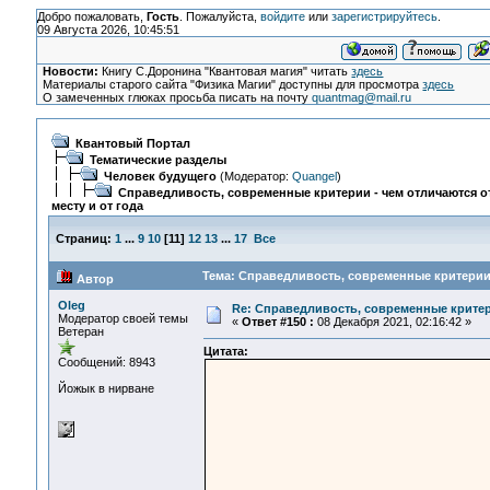
Добро пожаловать,
Гость
. Пожалуйста,
войдите
или
зарегистрируйтесь
.
09 Августа 2026, 10:45:51
Новости:
Книгу С.Доронина "Квантовая магия" читать
здесь
Материалы старого сайта "Физика Магии" доступны для просмотра
здесь
О замеченных глюках просьба писать на почту
quantmag@mail.ru
Квантовый Портал
Тематические разделы
Человек будущего
(Модератор:
Quangel
)
Справедливость, современные критерии - чем отличаются от
месту и от года
Страниц:
1
...
9
10
[
11
]
12
13
...
17
Все
Тема: Справедливость, современные критерии -
Автор
Oleg
Re: Справедливость, современные критерии
Модератор своей темы
«
Ответ #150 :
08 Декабря 2021, 02:16:42 »
Ветеран
Цитата:
Сообщений: 8943
Йожык в нирване