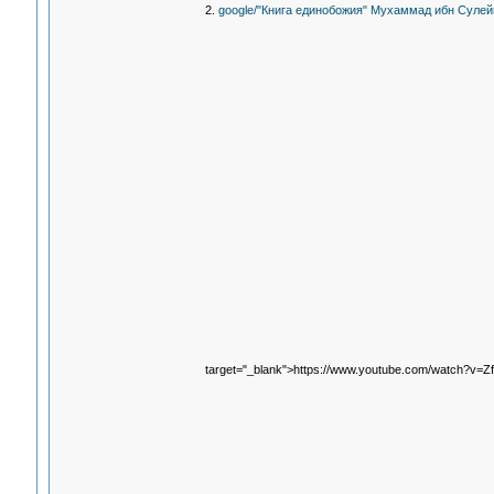
2.
google/"Книга единобожия" Мухаммад ибн Суле
target="_blank">https://www.youtube.com/watch?v=Z