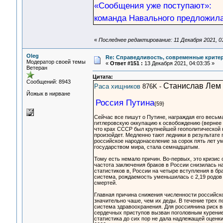
«Сообщения уже поступают»:
команда Навального предложил
«
Последнее редактирование: 11 Декабря 2021, 01
Oleg
Re: Справедливость, современные критерии
Модератор своей темы
«
Ответ #151 :
13 Декабря 2021, 04:03:35 »
Ветеран
Цитата:
Сообщений: 8943
Станислав Лем
Раса хищников
876K -
Йожык в нирване
Россия Путина
{59}
Сейчас все пишут о Путине, награждая его весь
гитлеровскую оккупацию к освобождению (вернее 
что крах СССР был крупнейшей геополитической ка
произойдет. Медленно тают ледники в результате
российское народонаселение за сорок пять лет у
государством мира, стала семнадцатым.
Тому есть немало причин. Во-первых, это кризис 
частота заключения браков в России снизилась на
статистиков в, России на четыре вступления в бр
система, рождаемость уменьшилась с 2,19 родов н
смертей.
Главная причина снижения численности российско
значительно чаше, чем их деды. В течение трех 
система здравоохранения. Для россиянина риск в
сердечных приступов вызван поголовным курение
статистика до сих пор не дала надлежащей оценк