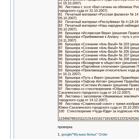
от 19.10.2007).
80 Листовка с эссе «Бал сатаны на обломках Ро
городского суда от 31.10.2007).
81 Печатный материал «Русская фаланга» № 14 (4
05.10.2007).
82 Печатный материал «Республика» № 4 (18-24 а
83 Печатный материал «Наш народный наблюдател
05.10.2007).
84 Брошюра «Исламская Вера» (решение Правобер
85 Брошюра «Приближение к Аллаху – путь к успе
16.11.2007).
86 Брошюра «Сознание «Аль-Ваъй» № 203 (решени
87 Брошюра «Сознание «Аль-Ваъй» № 204 (решени
88 Брошюра «Сознание «Аль-Ваъй» № 205 (решени
89 Брошюра «Сознание «Аль-Ваъй» № 207 (решени
90 Брошюра «Сознание «Аль-Ваъй» № 208 (решени
91 Брошюра «Вхождение в общество» (решение Пр
92 Брошюра «Партийное сплочение» (решение Пра
93 Брошюра «Прокламации относительно хода дей
от 16.11.2007).
94 Брошюра «Путь к Вере» (решение Правобережно
95 Брошюра «Тафсир Аятов» (решение Правобереж
96 Брошюра «Система Ислама» (решение Правобер
97 Листовка со стихотворением «Обращение к р
Сахалинского городского суда от 14.12.2007).
98 Листовка с заголовком «Уважаемые земляки!
городского суда от 14.12.2007).
99 Листовка «Славянский союз» с тремя изображ
Южно-Сахалинского городского суда от 25.10.20
100 Стихотворение «Чуда-Юда» за подписью «Ни
1234567891011121314151617181920212223242526
проверка
1.
google/"Музыка белых" Order