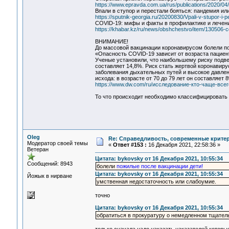
https://www.epravda.com.ua/rus/publications/2020/04
Впали в ступор и перестали бояться: пандемия ил
https://sputnik-georgia.ru/20200830/Vpali-v-stupor-i
COVID-19: мифы и факты в профилактике и лечен
https://khabar.kz/ru/news/obshchestvo/item/130506-covi
ВНИМАНИЕ!
До массовой вакцинации коронавирусом болели по
«Опасность COVID-19 зависит от возраста пациен
Ученые установили, что наибольшему риску подве
составляет 14,8%. Риск стать жертвой коронавиру
заболевания дыхательных путей и высокое давлен
исхода: в возрасте от 70 до 79 лет он составляет 8
https://www.dw.com/ru/исследование-кто-чаще-все
То что происходит необходимо классифицировать 
Oleg
Re: Справедливость, современные критерии
Модератор своей темы
«
Ответ #153 :
16 Декабря 2021, 22:58:36 »
Ветеран
Цитата: bykovsky от 16 Декабря 2021, 10:55:34
Сообщений: 8943
болели
пожилые после вакцинации дети!
Цитата: bykovsky от 16 Декабря 2021, 10:55:34
Йожык в нирване
умственная недостаточность или слабоумие.
точно
Цитата: bykovsky от 16 Декабря 2021, 10:55:34
обратиться в прокуратуру о немедленном тщател