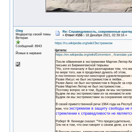
Oleg
Re: Справедливость, современные критерии
Модератор своей темы
«
Ответ #155 :
18 Декабря 2021, 02:39:16 »
Ветеран
https://ru.wikipedia.org/wiki/Экстремизм
Сообщений: 8943
Цитата:
Йожык в нирване
https://en.wikipedia.org/wiki/Extremism
,
/translate.ya
После обвинения в экстремизме Мартин Лютер Ки
письме из Бирмингемской тюрьмы:
"Но, хотя поначалу я был разочарован тем, что м
по мере того, как я продолжал думать об этом,
я постепенно получил некоторое удовлетворение 
Разве Иисус не был экстремистом в любви…
Разве Амос не был экстремистом в борьбе за сп
Разве Мартин Лютер не был экстремистом…
Поэтому вопрос не в том, будем ли мы экстремис
Будем ли мы экстремистами из-за ненависти или 
Будем ли мы экстремистами за сохранение неспра
В своей приветственной речи 1964 года на Респу
экстремизм в защиту свободы не я
вам, что
стремлении к справедливости не являетс
Роберт Ф. Кеннеди сказал: "Что предосудительно, 
Зло не в том, что они говорят о своем деле, а в то
В России законы, запрещающие экстремистский ко