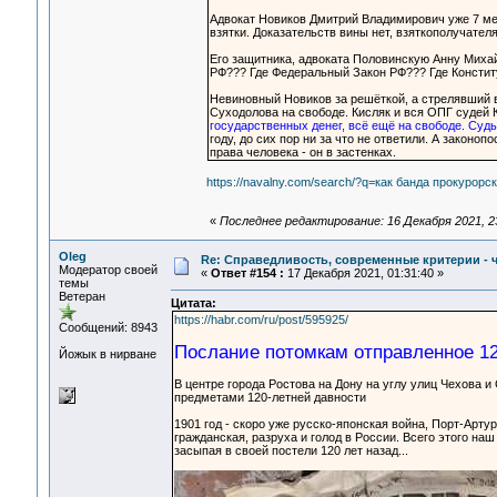
Адвокат Новиков Дмитрий Владимирович уже 7 ме
взятки. Доказательств вины нет, взяткополучателя
Его защитника, адвоката Половинскую Анну Михай
РФ??? Где Федеральный Закон РФ??? Где Конститу
Невиновный Новиков за решёткой, а стрелявший 
Суходолова на свободе. Кисляк и вся ОПГ судей 
государственных денег, всё ещё на свободе. Суд
году, до сих пор ни за что не ответили. А закон
права человека - он в застенках.
https://navalny.com/search/?q=как банда прокурорск
«
Последнее редактирование: 16 Декабря 2021, 23
Oleg
Re: Справедливость, современные критерии - че
Модератор своей
«
Ответ #154 :
17 Декабря 2021, 01:31:40 »
темы
Ветеран
Цитата:
https://habr.com/ru/post/595925/
Сообщений: 8943
Послание потомкам отправленное 12
Йожык в нирване
В центре города Ростова на Дону на углу улиц Чехова 
предметами 120-летней давности
1901 год - скоро уже русско-японская война, Порт-Артур
гражданская, разруха и голод в России. Всего этого наш
засыпая в своей постели 120 лет назад...