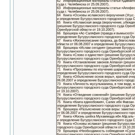
62 Информационные материалы статьи «Давайте с
суда г. Челябинска от 25.09.2007).
63 Информационные материалы статьи «Апофеоз 
суда г. Челябинска от 25.09.2007).
64 Книга «Основы исламского вероучения (Усус а
и определение Бугурусланского городского суда 
65 Книга «Исламская акида (вероучение, убежде
(решение Бугурусланского городского суда Оренбу
Оренбургской области от 19.10.2007).
66 Брошюра «Ас-Саляфия (правда и вымысел)» (р
определение Бугурусланского городского суда Ор
67 Книга «Жизнеописание пророка, да благослови
области от 06.08.2007 и определение Бугурусланс
68 Брошюра «Ислам сегодня» (решение Бугуруслан
Бугурусланского городского суда Оренбургской о
69 Книга «Слово о единстве» (решение Бугурусла
Бугурусланского городского суда Оренбургской о
70 Книга «Установление законов Аллаха» (решени
Бугурусланского городского суда Оренбургской о
71 Книга «Программы по изучению шариатских нау
определение Бугурусланского городского суда Ор
72 Книга «Объяснение основ веры», краткий очер
06.08.2007 и определение Бугурусланского городс
73 Книга «Личность мусульманина, в том виде, к
Бугурусланского городского суда Оренбургской об
от 19.10.2007).
74 Книга «Отведение сомнений» (решение Бугурус
Бугурусланского городского суда Оренбургской о
75 Книга «Книга единобожия», Салих ибн Фавзан а
определение Бугурусланского городского суда Ор
76 Брошюра «Разъяснение основ веры: заметки о
от 06.08.2007 и определение Бугурусланского гор
77 Книга «Жизнь шейха Мухаммада ибн Абд аль-В
и определение Бугурусланского городского суда 
78 Книга «Основы ислама» (решение Бугурусланск
городского суда Оренбургской области от 19.10.2
79 Брошюра «Необходимость соблюдения «Сунны П
Бугурусланского городского суда Оренбургской об