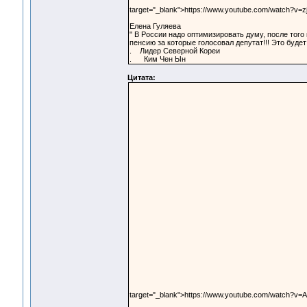
target="_blank">https://www.youtube.com/watch?v=z
Елена Гуляева
" В России надо оптимизировать думу, после того
пенсию за которые голосовал депутат!!! Это буд
. Лидер Северной Кореи
. Ким Чен Ын
Цитата:
target="_blank">https://www.youtube.com/watch?v