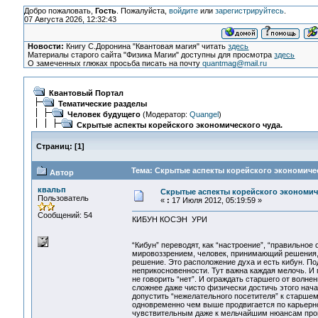
Добро пожаловать,
Гость
. Пожалуйста,
войдите
или
зарегистрируйтесь
.
07 Августа 2026, 12:32:43
Новости:
Книгу С.Доронина "Квантовая магия" читать
здесь
Материалы старого сайта "Физика Магии" доступны для просмотра
здесь
О замеченных глюках просьба писать на почту
quantmag@mail.ru
Квантовый Портал
Тематические разделы
Человек будущего
(Модератор:
Quangel
)
Скрытые аспекты корейского экономического чуда.
Страниц:
[
1
]
Тема: Скрытые аспекты корейского экономичес
Автор
квальп
Скрытые аспекты корейского экономиче
Пользователь
«
:
17 Июля 2012, 05:19:59 »
Сообщений: 54
КИБУН КОСЭН УРИ
“Кибун” переводят, как “настроение”, “правильно
мировоззрением, человек, принимающий решения, 
решение. Это расположение духа и есть кибун. П
неприкосновенности. Тут важна каждая мелочь. И п
не говорить “нет”. И ограждать старшего от волне
сложнее даже чисто физически достичь этого нача
допустить “нежелательного посетителя” к старшем
одновременно чем выше продвигается по карьерной
чувствительным даже к мельчайшим нюансам прои