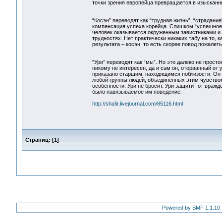
точки зрения европейца превращается в изысканны
“Косэн” переводят как “трудная жизнь”, “страдание
компенсация успеха корейца. Слишком “успешное”,
человек оказывается окруженным завистниками и 
трудностях. Нет практически никаких табу на то, к
результата – косэн, то есть скорее повод пожалеть
“Ури” переводят как “мы”. Но это далеко не прос
никому не интересен, да и сам он, оторванный от 
приказано старшим, находящимся поблизости. Он п
любой группы людей, объединенных этим чувством 
особенности. Ури не бросит. Ури защитит от вражд
было навязываемое им поведение.
http://shafir.livejournal.com/85116.html
Страниц:
[
1
]
Powered by SMF 1.1.10