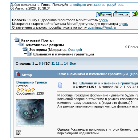
Добро пожаловать,
Гость
. Пожалуйста,
войдите
или
зарегистрируйтесь
.
06 Августа 2026, 18:38:34
Новости:
Книгу С.Доронина "Квантовая магия" читать
здесь
Материалы старого сайта "Физика Магии" доступны для просмотра
здесь
О замеченных глюках просьба писать на почту
quantmag@mail.ru
Квантовый Портал
Тематические разделы
0 Польз
Эзотерика
(Модератор:
Quangel
)
Шаманизм и изменение гравитации
Страниц:
1
...
8
9
[
10
]
11
12
...
14
Все
Тема: Шаманизм и изменение гравитации (Проч
Автор
Владимир Травка
Re: Шаманизм и изменение гравитац
Ветеран
«
Ответ #135 :
16 Ноября 2012, 11:27:42 
Сообщений: 1238
И вообще, граждане форумчане - давайте будем п
Ключевой вопрос в этой теме в рамках классическ
изменяют саму реальность (тогда это физика)?
А в рамках квантовой парадигмы, где физика и пс
Однажы Чжуан-цзы приснилось, что он бегемот, л
порхающими над цветами.