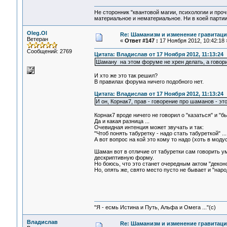
Не сторонник "квантовой магии, психологии и проч
материальное и нематериальное. Ни в коей партии
Oleg.Ol
Re: Шаманизм и изменение гравитац
Ветеран
«
Ответ #147 :
17 Ноября 2012, 10:42:18 
Сообщений: 2769
Цитата: Владислав от 17 Ноября 2012, 11:13:24
Шаману на этом форуме не хрен делать, а гово
И хто же это так решил?
В правилах форума ничего подобного нет.
Цитата: Владислав от 17 Ноября 2012, 11:13:24
И он, Корнак7, прав - говорение про шаманов - эт
Корнак7 вроде ничего не говорил о "казаться" и "бы
Да и какая разница ...
Очевидная интенция может звучать и так:
"Чтоб понять табуретку - надо стать табуреткой" ...
А вот вопрос на кой это кому то надо (хоть в модусе
Шаман вот в отличие от табуретки сам говорить ум
дескриптивную форму.
Но боюсь, что это станет очередным актом "деко
Но, опять же, свято место пусто не бывает и "нар
"Я - есмь Истина и Путь, Альфа и Омега ..."(с)
Владислав
Re: Шаманизм и изменение гравитац