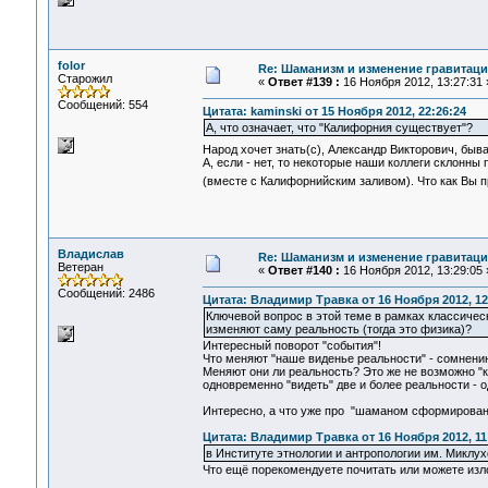
folor
Re: Шаманизм и изменение гравитац
Старожил
«
Ответ #139 :
16 Ноября 2012, 13:27:31 
Сообщений: 554
Цитата: kaminski от 15 Ноября 2012, 22:26:24
А, что означает, что "Калифорния существует"?
Народ хочет знать(с), Александр Викторович, быв
А, если - нет, то некоторые наши коллеги склонн
(вместе с Калифорнийским заливом). Что как Вы п
Владислав
Re: Шаманизм и изменение гравитац
Ветеран
«
Ответ #140 :
16 Ноября 2012, 13:29:05 
Сообщений: 2486
Цитата: Владимир Травка от 16 Ноября 2012, 12
Ключевой вопрос в этой теме в рамках классичес
изменяют саму реальность (тогда это физика)?
Интересный поворот "события"!
Что меняют "наше виденье реальности" - сомнению
Меняют они ли реальность? Это же не возможно "каз
одновременно "видеть" две и более реальности -
Интересно, а что уже про "шаманом сформирован
Цитата: Владимир Травка от 16 Ноября 2012, 11
в Институте этнологии и антропологии им. Миклу
Что ещё порекомендуете почитать или можете изл