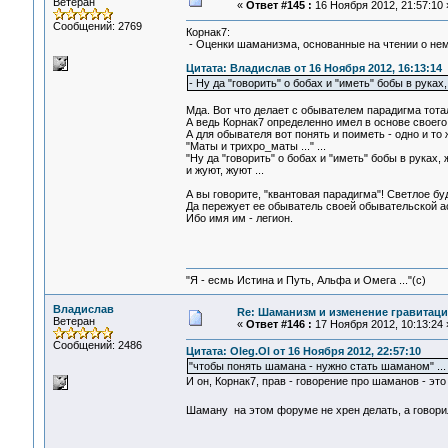
Ветеран
«
Ответ #145 :
16 Ноября 2012, 21:57:10 
Сообщений: 2769
Корнак7:
- Оценки шаманизма, основанные на чтении о нем.
Цитата: Владислав от 16 Ноября 2012, 16:13:14
- Ну да "говорить" о бобах и "иметь" бобы в руках
Мда. Вот что делает с обывателем парадигма тотал
А ведь Корнак7 определенно имел в основе своего
А для обывателя вот понять и поиметь - одно и то
"Маты и трихро_маты ..." ...
"Ну да "говорить" о бобах и "иметь" бобы в руках, 
и жуют, жуют ...
А вы говорите, "квантовая парадигма"! Светлое буду
Да пережует ее обыватель своей обывательской асс
Ибо имя им - легион.
"Я - есмь Истина и Путь, Альфа и Омега ..."(с)
Владислав
Re: Шаманизм и изменение гравитац
Ветеран
«
Ответ #146 :
17 Ноября 2012, 10:13:24 
Сообщений: 2486
Цитата: Oleg.Ol от 16 Ноября 2012, 22:57:10
"чтобы понять шамана - нужно стать шаманом" ...
И он, Корнак7, прав - говорение про шаманов - это
Шаману на этом форуме не хрен делать, а говор