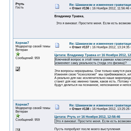
Ртуть
Re: Шаманизм и изменение гравитац
Гость
«
Ответ #136 :
16 Ноября 2012, 11:56:46 
Владимир Травка
,
Это я виноват. Простите меня. Если есть возможно
Корнак7
Re: Шаманизм и изменение гравитац
Модератор своей темы
«
Ответ #137 :
16 Ноября 2012, 13:24:35 
Ветеран
Цитата: Владимир Травка от 16 Ноября 2012, 12
Сообщений: 959
Ключевой вопрос в этой теме в рамках классичес
изменяют саму реальность (тогда это физика)?
Эти вопросы неразрывны. Они только кажутся раз
Изменяя свою "психологию" мы приближаемся, ил
А реально для нас исключительно наше миропредст
станет для нас именно таким, каков есть. Потому 
будут делиться на познанное, непознанное и непо
Корнак7
Re: Шаманизм и изменение гравитац
Модератор своей темы
«
Ответ #138 :
16 Ноября 2012, 13:25:26 
Ветеран
Цитата: Ртуть от 16 Ноября 2012, 12:56:46
Сообщений: 959
Это я виноват. Простите меня. Если есть возможно
Пусть попробуют после моего выступления