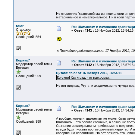
Не сторонник "квантовой магии, психологии и проч
материальное и нематериальное. Ни в коей партии
folor
Re: Шаманизм и изменение гравитац
Старожил
«
Ответ #141 :
16 Ноября 2012, 13:54:16 
Сообщений: 554
«
Последнее редактирование: 17 Ноября 2012, 10:4
Корнак7
Re: Шаманизм и изменение гравитац
Модератор своей темы
«
Ответ #142 :
16 Ноября 2012, 13:57:16 
Ветеран
Цитата: folor от 16 Ноября 2012, 14:54:16
Сообщений: 959
Коллеги! Как я рад, что трихромат...
Ну вот видишь, Ртуть. и академикам не чужды поэз
Корнак7
Re: Шаманизм и изменение гравитац
Модератор своей темы
«
Ответ #143 :
16 Ноября 2012, 14:34:09 
Ветеран
А вообще, коллеги, шаманизм не может быть изучен
Сообщений: 959
Шаманизм - это работа сознания, а сознание пост
Сознание исследованиям приборами не подлежит. 
всегда будут носить противоречивый характер. А н
совершенно непонятное. Но вот познать это непо