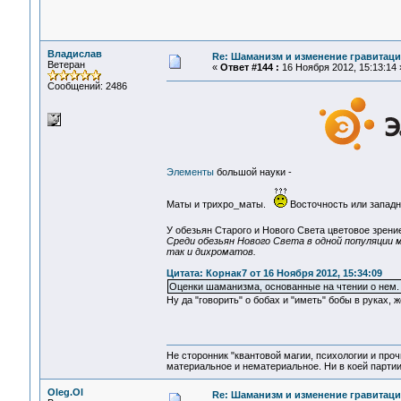
Владислав
Re: Шаманизм и изменение гравитац
Ветеран
«
Ответ #144 :
16 Ноября 2012, 15:13:14 
Сообщений: 2486
Элементы
большой науки -
Маты и трихро_маты.
Восточность или западн
У обезьян Старого и Нового Света цветовое зрен
Среди обезьян Нового Света в одной популяции
так и дихроматов.
Цитата: Корнак7 от 16 Ноября 2012, 15:34:09
Оценки шаманизма, основанные на чтении о нем. 
Ну да "говорить" о бобах и "иметь" бобы в руках, 
Не сторонник "квантовой магии, психологии и проч
материальное и нематериальное. Ни в коей партии
Oleg.Ol
Re: Шаманизм и изменение гравитац