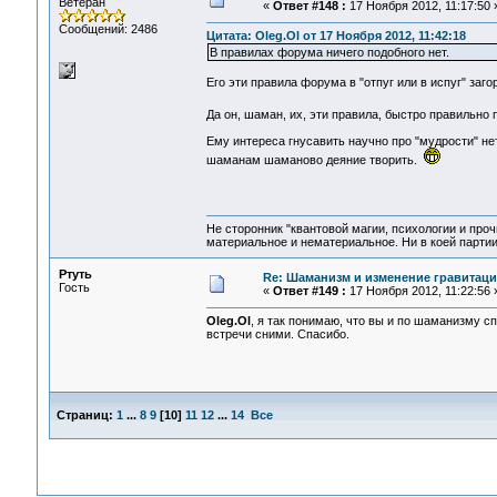
Ветеран
«
Ответ #148 :
17 Ноября 2012, 11:17:50 
Сообщений: 2486
Цитата: Oleg.Ol от 17 Ноября 2012, 11:42:18
В правилах форума ничего подобного нет.
Его эти правила форума в "отпуг или в испуг" заг
Да он, шаман, их, эти правила, быстро правильно
Ему интереса гнусавить научно про "мудрости" не
шаманам шаманово деяние творить.
Не сторонник "квантовой магии, психологии и проч
материальное и нематериальное. Ни в коей партии
Ртуть
Re: Шаманизм и изменение гравитац
Гость
«
Ответ #149 :
17 Ноября 2012, 11:22:56 
Oleg.Ol
, я так понимаю, что вы и по шаманизму 
встречи сними. Спасибо.
Страниц:
1
...
8
9
[
10
]
11
12
...
14
Все