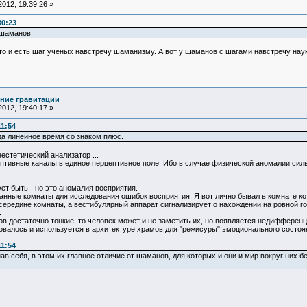
012, 19:39:26 »
30:23
 шаманов
о и есть шаг ученых навстречу шаманизму. А вот у шаманов с шагами навстречу наук
ние гравитации
012, 19:40:17 »
11:54
да линейное время со знаком плюс.
естетический анализатор ...
птивные каналы в единое перцептивное поле. Ибо в случае физической аномалии силы 
т быть - но это аномалия восприятия.
нные комнаты для исследования ошибок восприятия. Я вот лично бывал в комнате кот
ередине комнаты, а вестибулярный аппарат сигнализирует о нахождении на ровной гор
.
 достаточно тонкие, то человек может и не заметить их, но появляется недифференц
овалось и используется в архитектуре храмов для "режисуры" эмоционального состоян
11:54
в себя, в этом их главное отличие от шаманов, для которых и они и мир вокруг них 