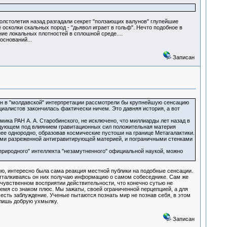
олстолетия назад разгадали секрет "ползающих валунов" глупейшие
осколки скальных пород - "дьявол играет в гольф". Нечто подобное в
ие локальных плотностей в сплошной среде....
оснований...
Записан
зон в "молдавской" интерпретации рассмотрели бы крупнейшую сенсацию
иалистов закончилась фактически ничем. Это давняя история, а вот
ика РАН А. А. Старобинского, не исключено, что миллиарды лет назад в
дующем под влиянием гравитационных сил положительная материя
енее однородно, образовав космические пустоши на границе Метагалактики.
ными разреженной антигравитирующей материей, и пограничными стенками
"природного" интеллекта "незамутненного" официальной наукой, можно
, интересно была сама реакция местной публики на подобные сенсации.
отталкиваясь он них получаю информацию о самом собеседнике. Сам же
 чувственном восприятии действительности, что конечно сутью не
ремя со знаком плюс. Мы зажаты, своей ограниченной перцепцией, а для
есть заблуждение. Ученые пытаются познать мир не познав себя, в этом
 лишь добрую ухмылку.
Записан