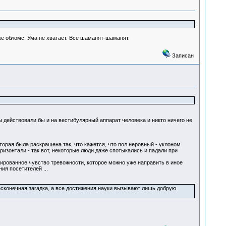
е обломс. Ума не хватает. Все шаманят-шаманят.
Записан
действовали бы и на вестибулярный аппарат человека и никто ничего не
орая была раскрашена так, что кажется, что пол неровный - уклоном
изонтали - так вот, некоторые люди даже спотыкались и падали при
ированное чувство тревожности, которое можно уже направить в иное
ия посетителей ...
бесконечная загадка, а все достижения науки вызывают лишь добрую