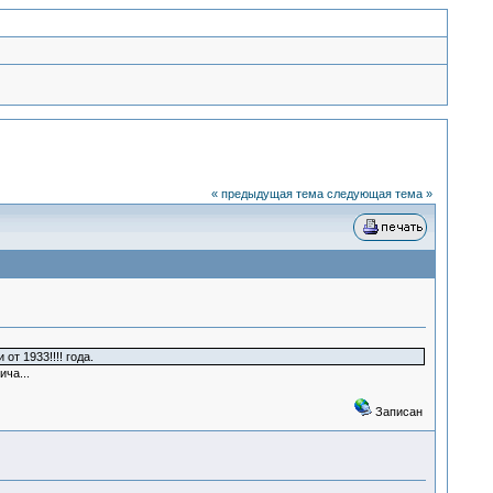
« предыдущая тема
следующая тема »
т 1933!!!! года.
ча...
Записан