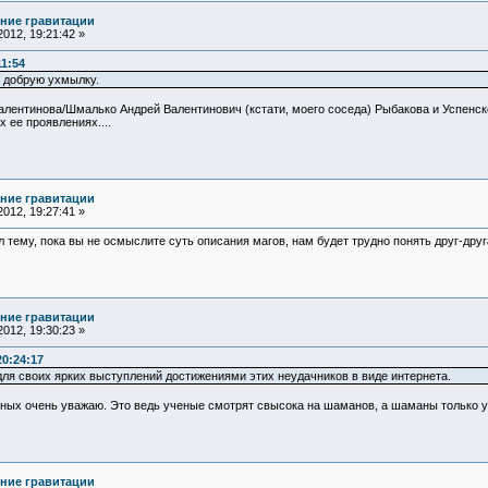
ние гравитации
012, 19:21:42 »
11:54
 добрую ухмылку.
алентинова/Шмалько Андрей Валентинович (кстати, моего соседа) Рыбакова и Успенско
х ее проявлениях....
ние гравитации
012, 19:27:41 »
 тему, пока вы не осмыслите суть описания магов, нам будет трудно понять друг-друга
ние гравитации
012, 19:30:23 »
20:24:17
для своих ярких выступлений достижениями этих неудачников в виде интернета.
ных очень уважаю. Это ведь ученые смотрят свысока на шаманов, а шаманы только 
ние гравитации