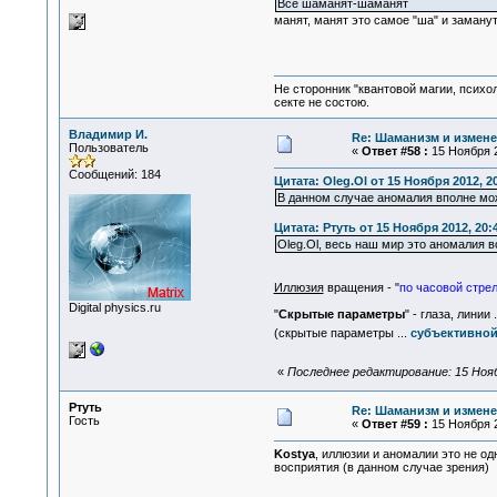
Все шаманят-шаманят
манят, манят это самое "ша" и заманут
Не сторонник "квантовой магии, психо
секте не состою.
Владимир И.
Re: Шаманизм и измене
Пользователь
«
Ответ #58 :
15 Ноября 2
Сообщений: 184
Цитата: Oleg.Ol от 15 Ноября 2012, 2
В данном случае аномалия вполне мож
Цитата: Ртуть от 15 Ноября 2012, 20:
Oleg.Ol, весь наш мир это аномалия в
Иллюзия
вращения - "
по часовой стре
Digital physics.ru
"
Cкрытые параметры
" - глаза, линии
(скрытые параметры ...
субъективно
«
Последнее редактирование: 15 Ноябр
Ртуть
Re: Шаманизм и измене
Гость
«
Ответ #59 :
15 Ноября 2
Kostya
, иллюзии и аномалии это не о
восприятия (в данном случае зрения)