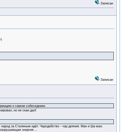
Записан
у)
Записан
ормацию о самом собеседнике.
ировал, но не скан дал!
ш народ за Сталиным идёт. Чародейство - чар деяния. Ман и Ша ман.
 разрушающая энергия ...