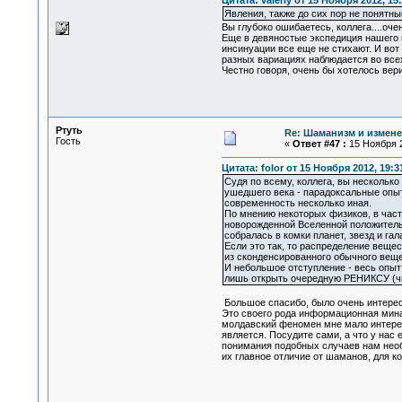
Цитата: valeriy от 15 Ноября 2012, 15
Явления, также до сих пор не понятны
Вы глубоко ошибаетесь, коллега....очен
Еще в девяностые экспедиция нашего г
инсинуации все еще не стихают. И вот
разных вариациях наблюдается во все
Честно говоря, очень бы хотелось вери
Ртуть
Re: Шаманизм и измене
Гость
«
Ответ #47 :
15 Ноября 2
Цитата: folor от 15 Ноября 2012, 19:3
Судя по всему, коллега, вы нескольк
ушедшего века - парадоксальные опыт
современность несколько иная.
По мнению некоторых физиков, в част
новорожденной Вселенной положитель
собралась в комки планет, звезд и га
Если это так, то распределение веще
из сконденсированного обычного веще
И небольшое отступление - весь опыт 
лишь открыть очередную РЕНИКСУ (чит
Большое спасибо, было очень интерес
Это своего рода информационная мина
молдавский феномен мне мало интересе
является. Посудите сами, а что у нас
понимания подобных случаев нам необ
их главное отличие от шаманов, для к