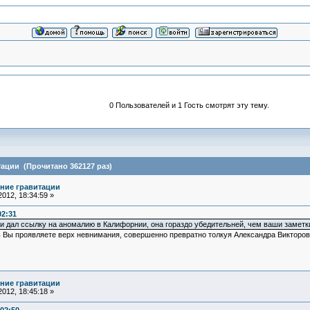
0 Пользователей и 1 Гость смотрят эту тему.
ации (Прочитано 362127 раз)
ние гравитации
012, 18:34:59 »
02:31
дал ссылку на аномалию в Калифорнии, она гораздо убедительней, чем ваши заметки о
едь Вы проявляете верх невнимания, совершенно превратно толкуя Александра Викторови
ние гравитации
012, 18:45:18 »