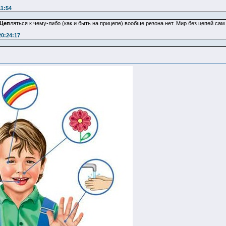
11:54
Цеп
ляться к чему-либо (как и быть на прицепе) вообще резона нет. Мир без цепей сам
20:24:17