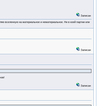
Записан
деляю вселенную на материальное и нематериальное. Ни в коей партии или
Записан
нов!
Записан