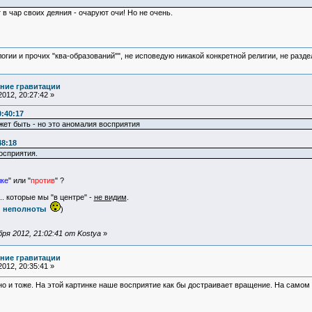
 в чар своих деяния - очаруют очи! Но не очень.
логии и прочих "ква-образований"", не исповедую никакой конкретной религии, не раз
ние гравитации
012, 20:27:42 »
0:40:17
ет быть - но это аномалия восприятия
48:18
осприятия.
лке
" или "
против
" ?
 ... которые мы "в центре" -
не видим
.
й неполноты
)
я 2012, 21:02:41 от Kostya
»
ние гравитации
012, 20:35:41 »
дно и тоже. На этой картинке наше восприятие как бы достраивает вращение. На само