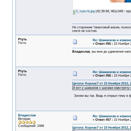
5_чувств.jpg
(42.39 Кб, 461x349 - пр
Не сторонник "квантовой магии, психо
секте не состою.
Ртуть
Re: Шаманизм и измене
Гость
«
Ответ #55 :
15 Ноября 2
Владислав
, вы мне до удивления нап
Ртуть
Re: Шаманизм и измене
Гость
«
Ответ #56 :
15 Ноября 2
Цитата: Корнак7 от 15 Ноября 2012, 
А вот у шаманов с шагами навстречу н
Зачем вы так. Ведь я открыл тему в 
Владислав
Re: Шаманизм и измене
Ветеран
«
Ответ #57 :
15 Ноября 2
Сообщений: 2486
Цитата: Корнак7 от 15 Ноября 2012, 