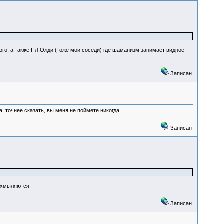
го, а также Г.Л.Олди (тоже мои соседи) где шаманизм занимает видное
Записан
, точнее сказать, вы меня не поймете никогда.
Записан
ухмыляются.
Записан