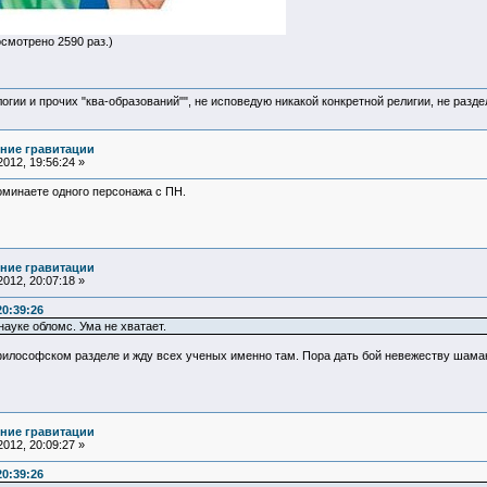
осмотрено 2590 раз.)
логии и прочих "ква-образований"", не исповедую никакой конкретной религии, не раз
ние гравитации
012, 19:56:24 »
оминаете одного персонажа с ПН.
ние гравитации
012, 20:07:18 »
20:39:26
ауке обломс. Ума не хватает.
философском разделе и жду всех ученых именно там. Пора дать бой невежеству шама
ние гравитации
012, 20:09:27 »
20:39:26