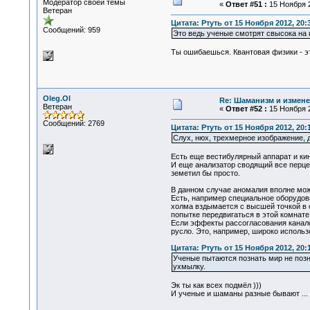
Модератор своей темы
«
Ответ #51 :
15 Ноября 2
Ветеран
Цитата: Ртуть от 15 Ноября 2012, 20:
Сообщений: 959
Это ведь ученые смотрят свысока на
Ты ошибаешься. Квантовая физики - эт
Oleg.Ol
Re: Шаманизм и измене
Ветеран
«
Ответ #52 :
15 Ноября 2
Сообщений: 2769
Цитата: Ртуть от 15 Ноября 2012, 20:
Слух, нюх, трехмерное изображение, 
Есть еще вестибулярный аппарат и кин
И еще анализатор сводящий все перце
земетил бы просто.
В данном случае аномалия вполне може
Есть, например специальное оборудова
холма вздымается с высшей точкой в с
попытке передвигаться в этой комнате
Если эффекты рассогласования каналов
русло. Это, например, широко использ
Цитата: Ртуть от 15 Ноября 2012, 20:
Ученые пытаются познать мир не позна
ухмылку.
Эк ты как всех подмёл )))
И ученые и шаманы разные бывают ...