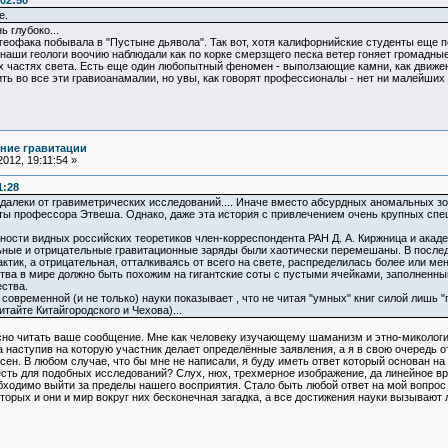
:02:50
е.
ь глубоко...
еофака побывала в "Пустыне дьявола". Так вот, хотя калифорнийские студенты еще п
 наши геологи воочию наблюдали как по корке смерзщего песка ветер гоняет громадные 
х частях света. Есть еще один любопытный феномен - выползающие камни, как движен
ть во все эти гравиоанамалии, но увы, как говорят профессионалы - нет ни малейших 
ние гравитации
012, 19:11:54 »
1:28
о далеки от гравиметрических исследований.... Иначе вместо абсурдных аномальных 
ы профессора Этвеша. Однако, даже эта история с привлечением очень крупных спец
ности видных российских теоретиков член-корреспондента РАН Д. А. Киржница и академ
ные и отрицательные гравитационные заряды были хаотически перемешаны. В после
лактик, а отрицательная, отталкиваясь от всего на свете, распределилась более или м
ства в мире должно быть похожим на гигантские соты с пустыми ячейками, заполнен
ства.
современной (и не только) науки показывает , что не читая "умных" книг силой лишь 
айте Китайгородского и Чехова)...
но читать ваше сообщение. Мне как человеку изучающему шаманизм и этно-микологию
 наступив на которую участник делает определённые заявления, а я в свою очередь 
н. В любом случае, что бы мне не написали, я буду иметь ответ который основан на
 есть для подобных исследований? Слух, нюх, трехмерное изображение, да линейное в
ходимо выйти за пределы нашего восприятия. Стало быть любой ответ на мой вопрос 
оторых и они и мир вокруг них бесконечная загадка, а все достижения науки вызывают