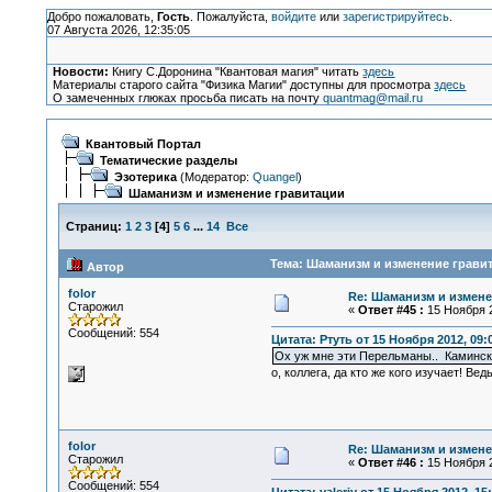
Добро пожаловать,
Гость
. Пожалуйста,
войдите
или
зарегистрируйтесь
.
07 Августа 2026, 12:35:05
Новости:
Книгу С.Доронина "Квантовая магия" читать
здесь
Материалы старого сайта "Физика Магии" доступны для просмотра
здесь
О замеченных глюках просьба писать на почту
quantmag@mail.ru
Квантовый Портал
Тематические разделы
Эзотерика
(Модератор:
Quangel
)
Шаманизм и изменение гравитации
Страниц:
1
2
3
[
4
]
5
6
...
14
Все
Тема: Шаманизм и изменение гравит
Автор
folor
Re: Шаманизм и измене
Старожил
«
Ответ #45 :
15 Ноября 2
Сообщений: 554
Цитата: Ртуть от 15 Ноября 2012, 09:
Ох уж мне эти Перельманы.. Камински 
о, коллега, да кто же кого изучает! В
folor
Re: Шаманизм и измене
Старожил
«
Ответ #46 :
15 Ноября 2
Сообщений: 554