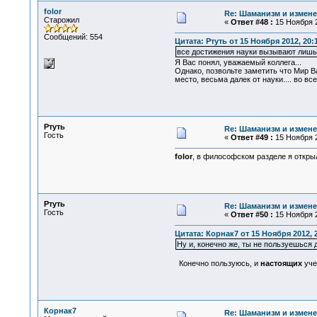
folor
Re: Шаманизм и измене
Старожил
«
Ответ #48 :
15 Ноября 2
Сообщений: 554
Цитата: Ртуть от 15 Ноября 2012, 20:
все достижения науки вызывают лишь
Я Вас понял, уважаемый коллега...
Однако, позвольте заметить что Мир В
место, весьма далек от науки.... во все
Ртуть
Re: Шаманизм и измене
Гость
«
Ответ #49 :
15 Ноября 2
folor
, в философском разделе я открыл
Ртуть
Re: Шаманизм и измене
Гость
«
Ответ #50 :
15 Ноября 2
Цитата: Корнак7 от 15 Ноября 2012, 
Ну и, конечно же, ты не пользуешься 
Конечно пользуюсь, и
настоящих
уче
Корнак7
Re: Шаманизм и измене