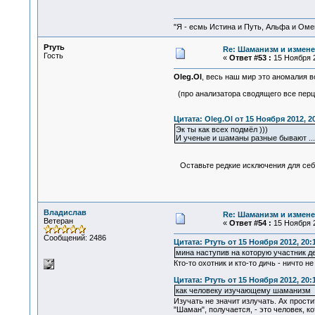
"Я - есмь Истина и Путь, Альфа и Омега
Ртуть
Re: Шаманизм и измене
Гость
«
Ответ #53 :
15 Ноября 2
Oleg.Ol
, весь наш мир это аномалия в
(про анализатора сводящего все перце
Цитата: Oleg.Ol от 15 Ноября 2012, 2
Эк ты как всех подмёл )))
И ученые и шаманы разные бывают ...
Оставьте редкие исключения для себ
Владислав
Re: Шаманизм и измене
Ветеран
«
Ответ #54 :
15 Ноября 2
Сообщений: 2486
Цитата: Ртуть от 15 Ноября 2012, 20:
мина наступив на которую участник д
Кто-то охотник и кто-то дичь - ничто 
Цитата: Ртуть от 15 Ноября 2012, 20:
как человеку изучающему шаманизм
Изучать не значит излучать. Ах прости
"Шаман", получается, - это человек, к