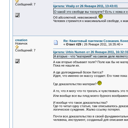
Сообщений: 7
Цитата: Vitaliy от 26 Января 2011, 13:43:01
О какой это свободе вы тоскуете? Есть с ножа и 
Об абсолютной, невозможной.
Человек стремится к максимальной свободе, к ма
creation
Re: Квантовый пантеизм Сознания. Кон
Новичок
«
Ответ #29 :
26 Января 2011, 16:35:40 »
Сообщений: 7
Цитата: Urbis Numen от 26 Января 2011, 16:32:3
А вторые - что "материей" на самом деле являет
А как вторые обзывают поля? Поле как бы не мате
Пока не нашли их.
А где долгожданный бозон Хиггса?
Идея, что именно он массу создает. Его тоже пока
Где доказательство материи?
А то, что я могу что-то трогать и чувствовать это 
Или вообще все вы плод моего бурного воображен
И вообще что такое доказательства?
Где-то читал одну статью, там описывалось доказ
логическое суждение. Жалко ссылку потерял.
Почти все доказательство в своей фундаментальн
человека, инструмент, созданный для описания ми