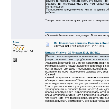
другого ты можешь познать себя. Это другое --то
образом, ты не можешь стать тем, чем ты являешь
не являешься.
Ты вспомнил грандиозную истину, и ты даешь об
забыть.
Теперь понятно,зачем нужно умножать разделенн
«Осенний Ангел прячется в дождях. В листве янтарн
folor
Re: Квантовый пантеизм Сознания. Кон
Старожил
«
Ответ #21 :
20 Января 2011, 20:01:39 »
Сообщений: 554
Цитата: Vitaliy от 20 Января 2011, 11:35:11
Опять трансы-медитации, проникновение сознани
сидит голенький... как в предбаннике, поеживаясь 
Уважаемый Виталий, не могу не разделить Ваши 
Не имея никакого представления о современных н
бытия. Более того, даже гносеология, важнейшую 
познание, не может полноценно развиваться, ведь
О какой
«новой парадигме в физических знаниях» можно г
обладая этими знаниями? Что касается методолог
литературе она сводится к умозрительной схоласт
Я материалист, и, как я уже указывал, в моем пон
трансцендентный абсолют (если Бог есть) или идея
неосознаваемую часть объективной реальности, п
несуществование этого Бога в принципе не доказу
что «Бога нет», это такая же вера, как и то, что 
обязан допускать возможность его существования,