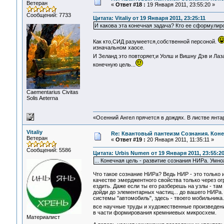
Ветеран
«
Ответ #18 :
19 Января 2011, 23:55:20 »
Сообщений: 7733
Цитата: Vitaliy от 19 Января 2011, 23:25:11
И какова эта конечная задача? Кто ее сформулир
Как кто,СИД разумеется,собственной персоной.
изначальном хаосе.
И Зеланд это повторяет,и Уолш и Вишну Дэв и Лаз
конечную цель...
Сaementarius Civitas
Solis Aeterna
«Осенний Ангел прячется в дождях. В листве янтарн
Vitaliy
Re: Квантовый пантеизм Сознания. Кон
Ветеран
«
Ответ #19 :
20 Января 2011, 11:35:11 »
Сообщений: 5586
Цитата: Urbis Numen от 19 Января 2011, 23:55:2
... Конечная цель - развитие сознания НИРа. Ум
Что такое сознание НИРа? Ведь НИР - это только и
качестве эмерджентного свойства только через ог
ездить. Даже если ты его разберешь на узлы - там
дойди до элементарных частиц... до вашего НИРа. 
системы "автомобиль", здесь - твоего мобильника..
все научные труды и художественные произведен
в части формирования кремниевых микросхем.
Материалист