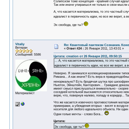
Солипсизм тоже концепция - крайний случай идеа
Так или иначе упираешся не только в свои мысли и
А, что касается материализма, то это частный сл
идеалист в первичность идеи, но все же верит, а
Эх свобода, где ты?
Vitaliy
Re: Квантовый пантеизм Сознания. Кон
Ветеран
«
Ответ #24 :
26 Января 2011, 13:43:01 »
Сообщений: 5586
Цитата: creation от 26 Января 2011, 09:50:15
… А, что касается материализма, то это частный 
идеалист в первичность идеи, но все же верит, а
Неверно. Я занимался коллекционированием типов в
Римана... А как иначе? Есть вера в правдоподобные
ненормально? Есть бродячая шутка про шизофреник
Ньютон, Эйнштейн, Канторович… Граждане доказа
имеет смысл прислушаться внимательно - скорее вс
соседней котельной выскажется относительно неко
Материалист
верю, что, повернув налево, попаду в коридор... Т
Что же касается извечного противостояния матер
примерами, а убеждения вторых - висят в воздух
носителя для любого идеального объекта. Ни один
Одни голые мечты - слово Бога...
Цитата:
Эх свобода, где ты?