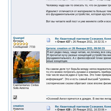
Человеку надо как-то описать то, что он руками тр
Идеалист отличается от материалиста больше тем
его фундаментальном устройстве, которая крутитьс
Вот вы читаете мой пост и уже меняете себя и вс
Quangel
Re: Квантовый пантеизм Сознания. Кон
Ветеран
«
Ответ #27 :
26 Января 2011, 16:32:31 »
Сообщений: 7733
Цитата: creation от 26 Января 2011, 09:50:15
Я вот редко пишу, чаще читаю, но почему все сво
Я прочитал кучу разных концепций устройства мир
фундаментального. А с философской точки зрения
иные концепции.
На самом деле тут борьба между непоследовате
то,что можно потрогать руками и измерить прибора
том числе мысли,идеи и чувства. Это тоже превр
информация". Это и есть самый высший "уровень 
эзотерические сказки обретают свое вполне физи
Сaementarius Civitas
Solis Aeterna
«Осенний Ангел прячется в дождях. В листве янтарн
creation
Re: Квантовый пантеизм Сознания. Кон
Новичок
«
Ответ #28 :
26 Января 2011, 16:33:06 »