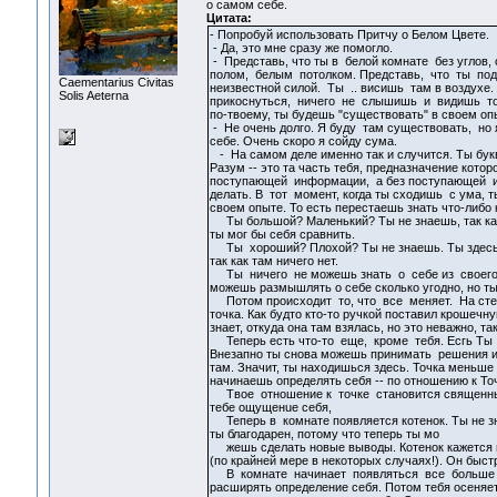
о самом себе.
Цитата:
- Попробуй использовать Притчу о Белом Цвете.
- Да, это мне сразу же помогло.
- Представь, что ты в белой комнате без углов
полом, белым потолком. Представь, что ты по
Сaementarius Civitas
неизвестной силой. Ты .. висишь там в воздух
Solis Aeterna
прикоснуться, ничего не слышишь и видишь тол
по-твоему, ты будешь "существовать" в своем оп
- Не очень долго. Я буду там существовать, но я
себе. Очень скоро я сойду сума.
- На самом деле именно так и случится. Ты бук
Разум -- это та часть тебя, предназначение котор
поступающей информации, а без поступающей и
делать. В тот момент, когда ты сходишь с ума,
своем опыте. То есть перестаешь знать что-либо 
Ты большой? Маленький? Ты не знаешь, так как 
ты мог бы себя сравнить.
Ты хороший? Плохой? Ты не знаешь. Ты здесь?
так как там ничего нет.
Ты ничего не можешь знать о себе из своего 
можешь размышлять о себе сколько угодно, но ты
Потом происходит то, что все меняет. На сте
точка. Как будто кто-то ручкой поставил крошечн
знает, откуда она там взялась, но это неважно, так
Теперь есть что-то еще, кроме тебя. Есгь Ты 
Внезапно ты снова можешь принимать решения и 
там. Значит, ты находишься здесь. Точка меньше
начинаешь определять себя -- по отношению к То
Твое отношение к точке становится священны
тебе oщущeнue себя,
Теперь в комнате появляется котенок. Ты не зна
ты благодарен, потому что теперь ты мо
жешь сделать новые выводы. Котенок кажется 
(по крайней мере в некоторых случаях!). Он быст
В комнате начинает появляться все больше
расширять определение себя. Потом тебя осеняет.