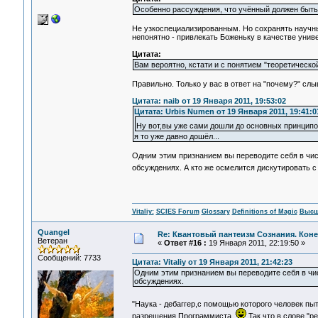
Особенно рассуждения, что учённый должен быть
Не узкоспециализированным. Но сохранять научны
непонятно - привлекать Боженьку в качестве уни
Цитата:
Вам вероятно, кстати и с понятием "теоретическо
Правильно. Только у вас в ответ на "почему?" сл
Цитата: naib от 19 Января 2011, 19:53:02
Цитата: Urbis Numen от 19 Января 2011, 19:41:0
Ну вот,вы уже сами дошли до основных принципо
я то уже давно дошёл...
Одним этим признанием вы переводите себя в числ
обсуждениях. А кто же осмелится дискутировать
Vitaliy:
SCIES Forum
Glossary
Definitions of Magic
Высш
Quangel
Re: Квантовый пантеизм Сознания. Кон
Ветеран
«
Ответ #16 :
19 Января 2011, 22:19:50 »
Сообщений: 7733
Цитата: Vitaliy от 19 Января 2011, 21:42:23
Одним этим признанием вы переводите себя в чис
обсуждениях.
"Наука - дебаггер,с помощью которого человек п
разрешения Программиста.
Так что в слове "р