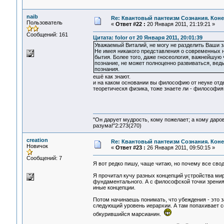
naib
Re: Квантовый пантеизм Сознания. Кон
Пользователь
«
Ответ #22 :
20 Января 2011, 21:19:21 »
Сообщений: 161
Цитата: folor от 20 Января 2011, 20:01:39
Уважаемый Виталий, не могу не разделить Ваши 
Не имея никакого представления о современных 
бытия. Более того, даже гносеология, важнейшую 
познание, не может полноценно развиваться, ведь
познания.
ешё как знают.
и на каком основании вы философию от неуке отд
теоретическя физика, тоже знаете ли - философия
"Он дарует мудрость, кому пожелает; а кому даро
разума!"2:273(270)
creation
Re: Квантовый пантеизм Сознания. Кон
Новичок
«
Ответ #23 :
26 Января 2011, 09:50:15 »
Сообщений: 7
Я вот редко пишу, чаще читаю, но почему все сво
Я прочитал кучу разных концепций устройства мир
фундаментального. А с философской точки зрения
иные концепции.
Потом начинаешь понимать, что убеждения - это з
следующий уровень иерархии. А там попахивает со
обкурившийся марсианин.