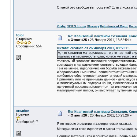
О какой это свободе вы тоскуете? Есть с ножа и 
Vitaliy:
SCIES Forum
Glossary
Definitions of Magic
Высш
folor
Re: Квантовый пантеизм Сознания. Кон
Старожил
«
Ответ #25 :
26 Января 2011, 13:52:54 »
Сообщений: 554
Цитата: creation от 26 Января 2011, 09:50:15
А, что касается материализма, то это частный сл
идеалист в первичность идеи, но все же верит, а
Уважаемый "creation" позвольте поприветствовать
совпадает с направлением соответствующих филос
Тем не менее, идеологическая борьба захватывает
и паранормальные измышления питают источник и
приборное обеспечение - диалектический материали
Принимать или не принимать данное - дело вкуса 
интеллектуальным лидером нации, Нобелевским л
где ученый профессионален - он так или иначе пр
малограмотным попом, он выступает путанным ид
creation
Re: Квантовый пантеизм Сознания. Кон
Новичок
«
Ответ #26 :
26 Января 2011, 16:23:26 »
Сообщений: 7
Я не говорю о религии и эзотерических сказках.
Материализм тоже идеализм в каком-то смысле, та
Понятие материя - как и понятие идея - вещь выд