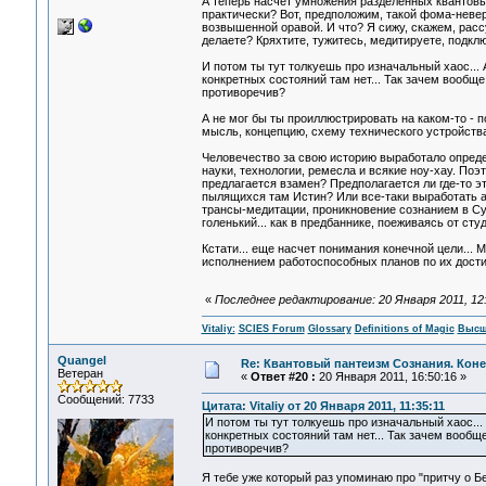
А теперь насчет умножения разделенных квантовы
практически? Вот, предположим, такой фома-невер
возвышенной оравой. И что? Я сижу, скажем, рассу
делаете? Кряхтите, тужитесь, медитируете, подклю
И потом ты тут толкуешь про изначальный хаос... 
конкретных состояний там нет... Так зачем вообщ
противоречив?
А не мог бы ты проиллюстрировать на каком-то - п
мысль, концепцию, схему технического устройства.
Человечество за свою историю выработало опреде
науки, технологии, ремесла и всякие ноу-хау. Поэ
предлагается взамен? Предполагается ли где-то эт
пылящихся там Истин? Или все-таки выработать ал
трансы-медитации, проникновение сознанием в Су
голенький... как в предбаннике, поеживаясь от сту
Кстати... еще насчет понимания конечной цели... 
исполнением работоспособных планов по их дости
«
Последнее редактирование: 20 Января 2011, 12:5
Vitaliy:
SCIES Forum
Glossary
Definitions of Magic
Высш
Quangel
Re: Квантовый пантеизм Сознания. Кон
Ветеран
«
Ответ #20 :
20 Января 2011, 16:50:16 »
Сообщений: 7733
Цитата: Vitaliy от 20 Января 2011, 11:35:11
И потом ты тут толкуешь про изначальный хаос... 
конкретных состояний там нет... Так зачем вооб
противоречив?
Я тебе уже который раз упоминаю про "притчу о 