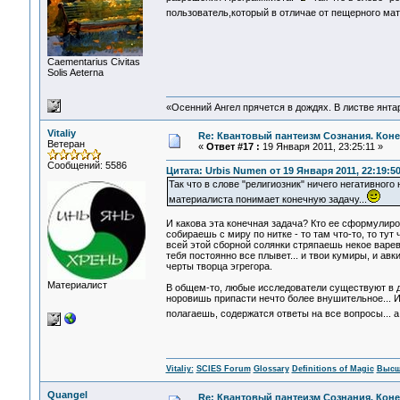
пользователь,который в отличае от пещерного мат
Сaementarius Civitas
Solis Aeterna
«Осенний Ангел прячется в дождях. В листве янтарн
Vitaliy
Re: Квантовый пантеизм Сознания. Кон
Ветеран
«
Ответ #17 :
19 Января 2011, 23:25:11 »
Сообщений: 5586
Цитата: Urbis Numen от 19 Января 2011, 22:19:5
Так что в слове "религиозник" ничего негативног
материалиста понимает конечную задачу...
И какова эта конечная задача? Кто ее сформулиро
собираешь с миру по нитке - то там что-то, то тут 
всей этой сборной солянки стряпаешь некое варев
тебя постоянно все плывет... и твои кумиры, и ав
черты творца эгрегора.
Материалист
В общем-то, любые исследователи существуют в д
норовишь припасти нечто более внушительное... И 
полагаешь, содержатся ответы на все вопросы... а
Vitaliy:
SCIES Forum
Glossary
Definitions of Magic
Высш
Quangel
Re: Квантовый пантеизм Сознания. Кон