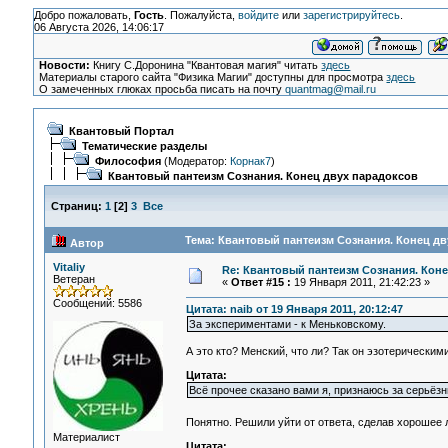
Добро пожаловать,
Гость
. Пожалуйста,
войдите
или
зарегистрируйтесь
.
06 Августа 2026, 14:06:17
Новости:
Книгу С.Доронина "Квантовая магия" читать
здесь
Материалы старого сайта "Физика Магии" доступны для просмотра
здесь
О замеченных глюках просьба писать на почту
quantmag@mail.ru
Квантовый Портал
Тематические разделы
Философия
(Модератор:
Корнак7
)
Квантовый пантеизм Сознания. Конец двух парадоксов
Страниц:
1
[
2
]
3
Все
Тема: Квантовый пантеизм Сознания. Конец дв
Автор
Vitaliy
Re: Квантовый пантеизм Сознания. Кон
Ветеран
«
Ответ #15 :
19 Января 2011, 21:42:23 »
Сообщений: 5586
Цитата: naib от 19 Января 2011, 20:12:47
За экспериментами - к Меньковскому.
А это кто? Менский, что ли? Так он эзотерически
Цитата:
Всё прочее сказано вами я, признаюсь за серьёзн
Понятно. Решили уйти от ответа, сделав хорошее 
Материалист
Цитата: