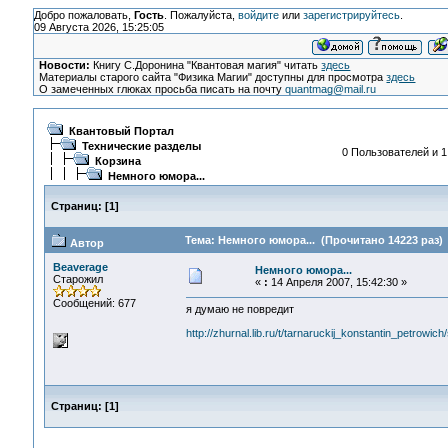
Добро пожаловать,
Гость
. Пожалуйста,
войдите
или
зарегистрируйтесь
.
09 Августа 2026, 15:25:05
Новости:
Книгу С.Доронина "Квантовая магия" читать
здесь
Материалы старого сайта "Физика Магии" доступны для просмотра
здесь
О замеченных глюках просьба писать на почту
quantmag@mail.ru
Квантовый Портал
Технические разделы
0 Пользователей и 1
Корзина
Немного юмора...
Страниц:
[
1
]
Тема: Немного юмора... (Прочитано 14223 раз)
Автор
Beaverage
Немного юмора...
Старожил
«
:
14 Апреля 2007, 15:42:30 »
Сообщений: 677
я думаю не повредит
http://zhurnal.lib.ru/t/tarnaruckij_konstantin_petrowich/
Страниц:
[
1
]