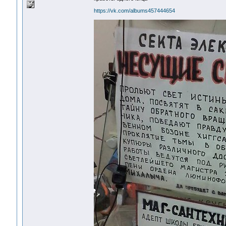
https://vk.com/albums457444654