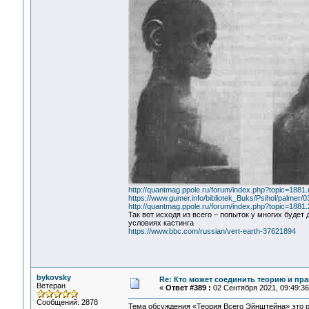
http://quantmag.ppole.ru/forum/index.php?topic=18
https://www.gumer.info/bibliotek_Buks/Psihol/palmer/0
http://quantmag.ppole.ru/forum/index.php?topic=1881
Так вот исходя из всего – попыток у многих будет
условиях кастинга
https://www.bbc.com/russian/vert-earth-37621894
bykovsky
Re: Кто может соединить теорию и пра
Ветеран
«
Ответ #389 :
02 Сентября 2021, 09:49:36
Сообщений: 2878
Тема обсуждения «Теория Всего Эйнштейна» это р