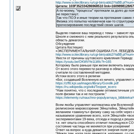
http://www.sciteclibrary.ru/cgi-bin/yabb2/YaBB.pl?n
Цитата: 103F352334286968510 link=1609898128/6
А по-моему, "процессы" протекали за долго до поя
не перестанут.
Так что ПОЭ и иные теории на протекание самих 
Физика это попытка человечков как-то структури
прогнозированию последствий своих шагов.
Выделю главное ваш перевод с темы – зависят пр
Шноля и смежного с ним реального результата опы
область демагогии.
Обсуждение
Цитата Костюшко:
«ЭКСПЕРИМЕНТАЛЬНАЯ ОШИБКА П.Н. ЛЕБЕДЕ
http://www.sciteclibrary.ru/cgi-bin/yabb2/YaBB.pl?n
Увести от причины шутовского кривляния Гервидс
https://youtu.be/OKWVYe1LWIc?t=165
Которому было раньше при жизни включить вакуум
От всего этого перевести разговор в область нам
считали по составленной методике.
Истоки всего этого в религии
«Бог, создавший Вселенную из ничего, управляет.»
https://zfftt.kpi.ua/images/library/Gorelik.pdf
https://ru.wikipedia.org/wiki/Теория_всего
“Нам понятно, что с последним оптимистичным ут
поля физики так и не построили.”
https://elementy.ru/nauchno-populyarnaya_biblioteka
Всем якобы управляет математика или Вселенной 
религиозное мировоззрение Эйнштейна, Эйнштейн н
желанием «замкнуть» физику саму на себя через 
называемое уравнение всего, хотя Эйнштейн «все
экспериментами 19-века, отсюда и подход к решен
т.е. нет опыта способного отличит покоящуюся СО
состояние частицы не меняются при ускорении!
Ответ на вопрос а куда девается энергия поля уск
“Между тем, когда тело движется, например, со ск