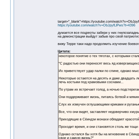
target="_blank">https://youtube.com/watch?v=ObJpy
https://youtube.com/watch?v=ObJpyfLlPws?t=4396
думается все поцреоты забери у них гнилозападны
на демонстрации выйдут забыв про свой патриоти
вижу Терре таки надо продолжить изучение боевог
Цитата:
некоторое понятие о тех тяготах, с которыми ста
"С радостью они переносят весь яд извергающихс
Их приветствует удар палки по спине, однако мысл
Некоторые остаются на десять и даже двадцать ле
лечь костьми под храмовыми соснами...
По утрам их встречает голод, а ночью подстерег
Они поддерживают жизнь, питаясь ботвой и мякин
Слух их измучен оглушающими криками и руганью 
Все, что они видят, заставляет недоверчиво хмури
Приходящие в Сёиндзи монахи обладают красотой 
Проходит время, и они становятся столь же тощи и
Однако остался бы хотя бы на мгновение в Сёиндз
свое и самую жизнь?"