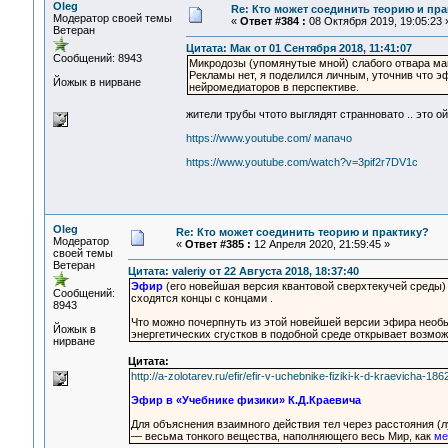
Oleg
Re: Кто может соединить теорию и пра
Модератор своей темы
«
Ответ #384 :
08 Октября 2019, 19:05:23 
Ветеран
Цитата: Мак от 01 Сентября 2018, 11:41:07
Сообщений: 8943
Микродозы (упомянутые мной) слабого отвара мап
Рекламы нет, я поделился личным, уточнив что 
Йожык в нирване
нейромедиаторов в перспективе.
жители трубы чтото выглядят странновато .. это ой
https://www.youtube.com/ мапачо
https://www.youtube.com/watch?v=3pif2r7DV1c
Oleg
Re: Кто может соединить теорию и практику?
Модератор
«
Ответ #385 :
12 Апреля 2020, 21:59:45 »
своей темы
Ветеран
Цитата: valeriy от 22 Августа 2018, 18:37:40
Эфир
(его новейшая версия квантовой сверхтекучей среды)
Сообщений:
сходятся концы с концами .
8943
Что можно почерпнуть из этой новейшей версии эфира необ
Йожык в
энергетических сгустков в подобной среде открывает возм
нирване
Цитата:
http://a-zolotarev.ru/efir/efir-v-uchebnike-fiziki-k-d-kraevicha-18
Эфир в «Учебнике физики» К.Д.Краевича
Для объяснения взаимного действия тел через расстояния (л
— весьма тонкого вещества, наполняющего весь Мир, как
ме