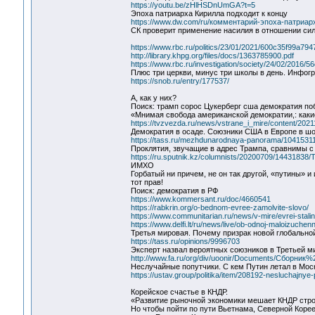
https://youtu.be/zHlHSDnUmGA?t=5
Эпоха патриарха Кирилла подходит к концу
https://www.dw.com/ru/комментарий-эпоха-патриар
СК проверит применение насилия в отношении сил
https://www.rbc.ru/politics/23/01/2021/600c35f99a794
http://library.khpg.org/files/docs/1363785900.pdf
https://www.rbc.ru/investigation/society/24/02/2016
Плюс три церкви, минус три школы в день. Инфог
https://snob.ru/entry/177537/
А, как у них?
Поиск: трамп сорос Цукерберг сша демократия по
«Мнимая свобода американской демократии,: каки
https://tvzvezda.ru/news/vstrane_i_mire/content/202
Демократия в осаде. Союзники США в Европе в шо
https://tass.ru/mezhdunarodnaya-panorama/1041531
Проклятия, звучащие в адрес Трампа, сравнимы с 
https://ru.sputnik.kz/columnists/20200709/14431838/
ИМХО
Горбатый ни причем, не он так другой, «путины» и
тот прав!
Поиск: демократия в РФ
https://www.kommersant.ru/doc/4660541
https://rabkrin.org/o-bednom-evree-zamolvite-slovo/
https://www.communitarian.ru/news/v-mire/evrei-stali
https://www.delfi.lt/ru/news/live/ob-odnoj-maloizuc
Третья мировая. Почему призрак новой глобально
https://tass.ru/opinions/9996703
Эксперт назвал вероятных союзников в Третьей м
http://www.fa.ru/org/div/uoonir/Documents/Сбор
Неслучайные попутчики. С кем Путин летал в Моск
https://ustav.group/politika/item/208192-nesluchajny
Корейское счастье в КНДР.
«Развитие рыночной экономики мешает КНДР стро
Но чтобы пойти по пути Вьетнама, Северной Коре