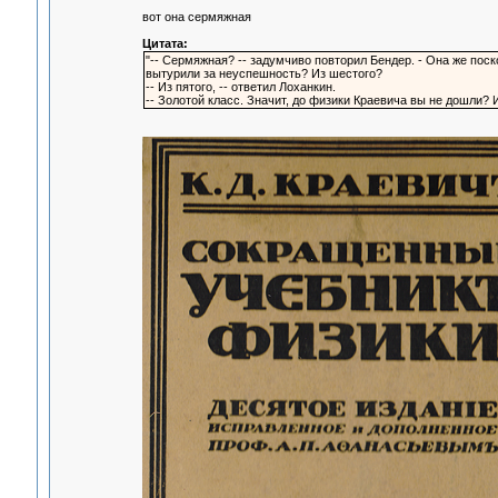
вот она сермяжная
Цитата:
"-- Сермяжная? -- задумчиво повторил Бендер. - Она же поско
вытурили за неуспешность? Из шестого?
-- Из пятого, -- ответил Лоханкин.
-- Золотой класс. Значит, до физики Краевича вы не дошли? 