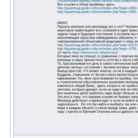
2000/korotaev.pdfhttp://www.chronos.msu.ru/old/R
Все ссылки и обзор проблемы здесь
http://quantmag.ppole.ru/forum/index.php?topic=18
http://quantmag.ppole.ru/forum/index.php?topic=1881.
ИМХО
Прошло миллион или миллиард лет и что? Челове
квантовую гравитацию» все сознания в одно трансц
задачи тогда в будущем состоянии, в котором мы 
наполняющие смыслом наблюдаемую ойкумену и за
«организованной объективной редукции» к чему м
http://quantmag.ppole.ru/forum/index.php?topic=5223.
http://quantmag.ppole.ru/forum/index.php?topic=3755.
12-часть
https://www.koob.ru/bykovsky/
Которые явно не спешат, в сравнении с перечисле
матрицы и нашу причастность хотя бы к части соб
То, просматривается цель в самостоятельном выбо
цепочке личных состояний с бытием которых связа
Вывод простой, «?» может многое, но не в кажды
Буддизм, отрешение от бытия и быта жизни погруз
наркомании. Но, явно прослеживается ошибка, тел
в стратегически обусловленных решениях матрицы.
изменится общий базис, здесь хитрость не сработ
лентяев, которые думают, если не надо или не обяз
Без наличных денег работать надо будет больше а
Это все к тому, что никакие усилия не бывают нап
Матрица действует и время идет и если не войти в
задохнешься. Но что бы найти и выбрать так или
мире и каждом объекте о связи между ними, даже 
пару строчек из Евгения Онегина или из данного те