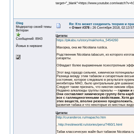
target="_blank">https://www.youtube.com/watch?v=
Oleg
Re: Кто может соединить теорию и пра
Модератор своей темы
«
Ответ #378 :
26 Сентября 2018, 02:13:57
Ветеран
Цитата:
Сообщений: 8943
https://pikabu.ru/story/makhorka_5454260
Йожык в нирване
Махорка, она же Nicotiana rustica.
Родственник Nicotiana tabacum, из которого изг
сигареты.
Обладает более выраженным психотропным эфф
Этот вид гораздо сильнее, химически потенциальн
Разница между этим табаком и сигаретным весьма 
состояние, которое следовало в результате куре
ингибиторы МАО, было центральным для шаманиз
Следует также признать, что никотин никоим обр
Недавно алкалоиды группы гармалы —
гарман и
Они составляют химическую группу бета-карб
все с галлюциногенными свойствами.
Хотя до
этих веществ, вполне резонно предположить
развития табака и что некоторые из местных вид
Цитата:
http://curanderos.ru/mapacho.htm
,
http://restinworld.ru/stories/peru/7460/1.html
Табак классических майя был табаком Nicotiana r