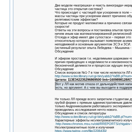
Две модели «матрешка» и «кисть винограда» иера
частица это открытая система?
Что происходит с частицей при ускорении в поле 
массы частицы при ускорении имеет причинно обу
релятивистским эффектам?
Которые не продукт математики а причинно связа
скорости!
Ответы на эти вопросы и постановка опытов прот
ничем иным как математизированной религиозной 
Отсюда и эфир имеет две супостаси – первая это
относительно которого вызывает появление асимм
неподвижной и основным аргументом ЗСЭ и ЗСИ.
(истинный результат опыта Лебедева – Мышкина -
Обсуждение
И эфиром простаков т.е. неделимыми шариками «п
причин приводящих к неделимости и неизменности 
бесконечной делимости и процессах идущих внутри
Обсуждение
Список вопросов №1-7 в том числе нелепости ЛЛ
http://www.sciteclibrary.ru/cgi-bin/yabb2/YaBB.pl?n
Цитата: 113E342235296869500 link=1609898128/6
Вот у ЛЛ как мотив отказа от дальнодействия нап
есть, но аргумент. А с чем вы выходите в поддер
Не только ЛЛ прежде всего запретили студентам д
грубой форме с прямым административным давлени
только Андроникошвили работавшего эксперимента
проводились исследования нечто нового.
Обсуждение и список литературы
http://www.sciteclibrary.ru/cgi-bin/yabb2/YaBB.pl?n
Характерные эффекты неэлектромагнитного излу
http://www.chronos.msu.ru/old/RREPORTS/zhigalov-ha
Неэлектромагнитные поля и излучения
https://www.twirpx.com/file/2206430/