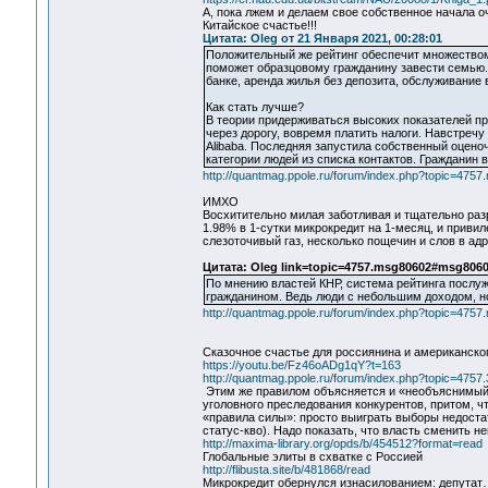
А, пока лжем и делаем свое собственное начала 
Китайское счастье!!!
Цитата: Oleg от 21 Января 2021, 00:28:01
Положительный же рейтинг обеспечит множеством 
поможет образцовому гражданину завести семью.
банке, аренда жилья без депозита, обслуживание 
Как стать лучше?
В теории придерживаться высоких показателей пр
через дорогу, вовремя платить налоги. Навстречу
Alibaba. Последняя запустила собственный оцено
категории людей из списка контактов. Гражданин 
http://quantmag.ppole.ru/forum/index.php?topic=47
ИМХО
Восхитительно милая заботливая и тщательно раз
1.98% в 1-сутки микрокредит на 1-месяц, и привил
слезоточивый газ, несколько пощечин и слов в ад
Цитата: Oleg link=topic=4757.msg80602#msg806
По мнению властей КНР, система рейтинга послу
гражданином. Ведь люди с небольшим доходом, но
http://quantmag.ppole.ru/forum/index.php?topic=47
Сказочное счастье для россиянина и американск
https://youtu.be/Fz46oADg1qY?t=163
http://quantmag.ppole.ru/forum/index.php?topic=4757
Этим же правилом объясняется и «необъяснимый
уголовного преследования конкурентов, притом, ч
«правила силы»: просто выиграть выборы недостат
статус-кво). Надо показать, что власть сменить не
http://maxima-library.org/opds/b/454512?format=read
Глобальные элиты в схватке с Россией
http://flibusta.site/b/481868/read
Микрокредит обернулся изнасилованием: депутат