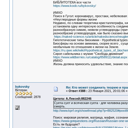
БИБЛИТОТЕКА все части
https://www.koob.ru/bykovsky/
ИМХО
Поиск в Гугол: коронавирус, простаки, небелковая
«Неуглеродные формы жизни
Недавно, по словам теоретика-кристаллографа, хи
установила одну интересную особенность соединен
разнообразную химию, нежели углеводороды (при
разнообразие углеводородов, как было сказано вы
https://naked-science.ru/article/nakedscience/neugle
Гипотетические типы биохимии - Hypothetical types 
Биосферы на основе аммиака, скорее всего , сущ
необычным по отношению к жизни на Земле.
https://ru.qwe.wiki/wiki/Hypothetical_types_of_bioche
Сироп сабельника с мумие "Свобода движения"
https://www.wildberries.ru/catalog/8589111/detail.aspx
ИМХО
Жизнь должна приносить удовольствие, знание по
bykovsky
Re: Кто может соединить теорию и пра
Ветеран
«
Ответ #388 :
23 Января 2021, 20:01:06 »
Сообщений: 2878
Цитата: А.Лексей;882246
Суета сует и всяческая суета - для человека раз
смерть.
http://www.kprf.org/showthread.php?p=882520#post8
Поиск: мировая религия, матрица, мафия, сознание
https://www.gotquestions.org/Russian/Russian-one-wor
Есть ли будущее?
https://er.nau.edu.ua/bitstream/NAU/20088/1/Kniga_1.