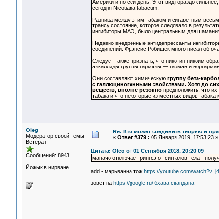
Америки и по сей день. Этот вид гораздо сильнее
сегодня Nicotiana tabacum.
Разница между этим табаком и сигаретным весьма
трансу состояние, которое следовало в результа
ингибиторы МАО, было центральным для шаманиз
Недавно внедренные антидепрессанты ингибитор
соединений. Фрэнсис Робишек много писал об оч
Следует также признать, что никотин никоим об
алкалоиды группы гармалы — гарман и норгарман
Они составляют химическую
группу бета-карбо
с галлюциногенными свойствами. Хотя до сих
веществ, вполне резонно
предположить, что их
табака и что некоторые из местных видов табака
Oleg
Re: Кто может соединить теорию и пра
Модератор своей темы
«
Ответ #379 :
05 Января 2019, 17:53:23 »
Ветеран
Цитата: Oleg от 01 Сентября 2018, 20:20:09
Сообщений: 8943
мапачо отключает рингсэ от сигналов тела - пол
Йожык в нирване
add - марьванна тож
https://youtube.com/watch?v=
зовёт на
https://google.ru/ бхава спандана