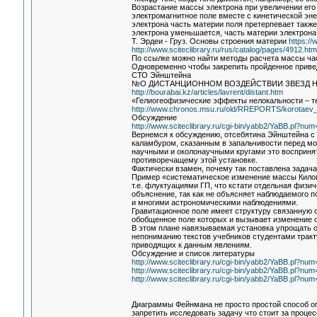
Возрастание массы электрона при увеличении его 
электромагнитное поле вместе с кинетической эне
электрона часть материи поля претерпевает такж
электрона уменьшается, часть материи электрона
Т. Эрдеи - Груз. Основы строения материи
https://
http://www.sciteclibrary.ru/rus/catalog/pages/4912.htm
По ссылке можно найти методы расчета массы час
Одновременно чтобы закрепить пройденное привед
СТО Эйнштейна
№О ДИСТАНЦИОННОМ ВОЗДЕЙСТВИИ ЗВЕЗД Н
http://bourabai.kz/articles/lavrent/distant.htm
«Гелиогеофизические эффекты нелокальности – т
http://www.chronos.msu.ru/old/RREPORTS/korotaev_e
Обсуждение
http://www.sciteclibrary.ru/cgi-bin/yabb2/YaBB.pl?n
Вернемся к обсуждению, отсебятина Эйнштейна с
каламбуром, сказанным в запальчивости перед мо
научными и околонаучными кругами это воспринят
противоречащему этой установке.
Фактически взамен, почему так поставлена задач
Пример «систематическое изменение массы Килогр
т.е. флуктуациями ГП, что кстати отдельная физи
объяснение, так как не объясняет наблюдаемого
и многими астрономическими наблюдениями.
Гравитационное поле имеет структуру связанную 
обобщенное поле которых и вызывает изменение 
В этом плане навязываемая установка упрощать о
непониманию текстов учебников студентами тракт
приводящих к данным явлениям.
Обсуждение и список литературы
http://www.sciteclibrary.ru/cgi-bin/yabb2/YaBB.pl?n
http://www.sciteclibrary.ru/cgi-bin/yabb2/YaBB.pl?n
http://www.sciteclibrary.ru/cgi-bin/yabb2/YaBB.pl?n
Диаграммы Фейнмана не просто простой способ опи
запретить исследовать задачу что стоит за проце