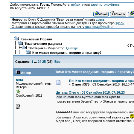
Добро пожаловать,
Гость
. Пожалуйста,
войдите
или
зарегистрируйтесь
.
06 Августа 2026, 14:00:57
Новости:
Книгу С.Доронина "Квантовая магия" читать
здесь
Материалы старого сайта "Физика Магии" доступны для просмотра
здесь
О замеченных глюках просьба писать на почту
quantmag@mail.ru
Квантовый Портал
Тематические разделы
0 По
Эзотерика
(Модератор:
Quangel
)
Кто может соединить теорию и практику?
Страниц:
1
...
24
25
[
26
]
Все
Тема: Кто может соединить теорию и практику?
Автор
terra
Re: Кто может соединить теорию и пра
Модератор своей темы
«
Ответ #375 :
03 Сентября 2018, 16:16:47
Ветеран
Цитата: Oleg от 03 Сентября 2018, 07:16:23
Сообщений: 1811
сие не Жан Жак Кусто а Жан Жак Фресто..
просто вы меня бесите)) вот я Жаков и перепутала.
АААААААА вон! его государство задумывалось пос
обманешь. А как кого зовут-мелочи! важна суть
А для вас , Олег, нет пророков в своем отечестве