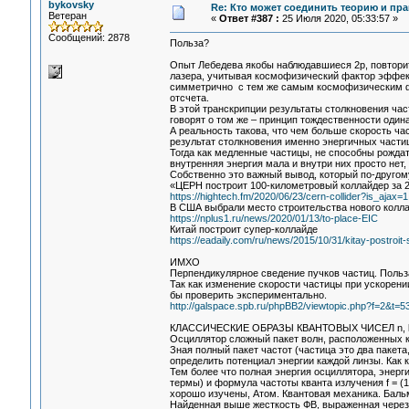
bykovsky
Re: Кто может соединить теорию и пра
Ветеран
«
Ответ #387 :
25 Июля 2020, 05:33:57 »
Сообщений: 2878
Польза?
Опыт Лебедева якобы наблюдавшиеся 2р, повторит
лазера, учитывая космофизический фактор эффек
симметрично с тем же самым космофизическим фак
отсчета.
В этой транскрипции результаты столкновения час
говорят о том же – принцип тождественности один
А реальность такова, что чем больше скорость ча
результат столкновения именно энергичных части
Тогда как медленные частицы, не способны рождат
внутренняя энергия мала и внутри них просто нет,
Собственно это важный вывод, который по-другом
«ЦЕРН построит 100-километровый коллайдер за 
https://hightech.fm/2020/06/23/cern-collider?is_ajax=1
В США выбрали место строительства нового колл
https://nplus1.ru/news/2020/01/13/to-place-EIC
Китай построит супер-коллайде
https://eadaily.com/ru/news/2015/10/31/kitay-postroit-
ИМХО
Перпендикулярное сведение пучков частиц. Поль
Так как изменение скорости частицы при ускорен
бы проверить экспериментально.
http://galspace.spb.ru/phpBB2/viewtopic.php?f=2&
КЛАССИЧЕСКИЕ ОБРАЗЫ КВАНТОВЫХ ЧИСЕЛ n, l, 
Осциллятор сложный пакет волн, расположенных ка
Зная полный пакет частот (частица это два пакета
определить потенциал энергии каждой линзы. Как кв
Тем более что полная энергия осциллятора, энерг
термы) и формула частоты кванта излучения f = (1/n
хорошо изучены, Атом. Квантовая механика. Бальмер
Найденная выше жесткость ФВ, выраженная через