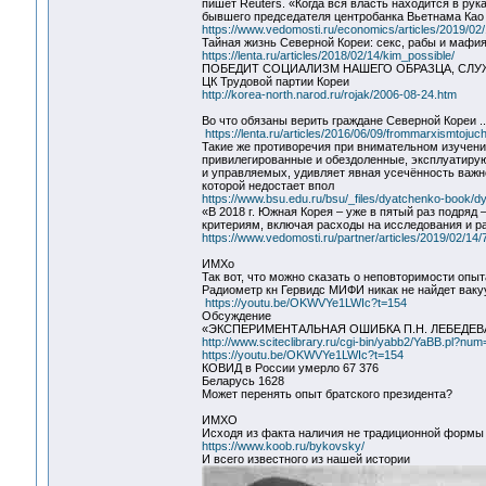
пишет Reuters. «Когда вся власть находится в рук
бывшего председателя центробанка Вьетнама Као
https://www.vedomosti.ru/economics/articles/2019/02
Тайная жизнь Северной Кореи: секс, рабы и мафи
https://lenta.ru/articles/2018/02/14/kim_possible/
ПОБЕДИТ СОЦИАЛИЗМ НАШЕГО ОБРАЗЦА, СЛУЖА
ЦК Трудовой партии Кореи
http://korea-north.narod.ru/rojak/2006-08-24.htm
Во что обязаны верить граждане Северной Кореи ..
https://lenta.ru/articles/2016/06/09/frommarxismtojuch
Такие же противоречия при внимательном изучении
привилегированные и обездоленные, эксплуатиру
и управляемых, удивляет явная усечённость важн
которой недостает впол
https://www.bsu.edu.ru/bsu/_files/dyatchenko-book/d
«В 2018 г. Южная Корея – уже в пятый раз подряд –
критериям, включая расходы на исследования и р
https://www.vedomosti.ru/partner/articles/2019/02/14/
ИМХо
Так вот, что можно сказать о неповторимости опы
Радиометр кн Гервидс МИФИ никак не найдет вак
https://youtu.be/OKWVYe1LWIc?t=154
Обсуждение
«ЭКСПЕРИМЕНТАЛЬНАЯ ОШИБКА П.Н. ЛЕБЕДЕ
http://www.sciteclibrary.ru/cgi-bin/yabb2/YaBB.pl?n
https://youtu.be/OKWVYe1LWIc?t=154
КОВИД в России умерло 67 376
Беларусь 1628
Может перенять опыт братского президента?
ИМХО
Исходя из факта наличия не традиционной формы
https://www.koob.ru/bykovsky/
И всего известного из нашей истории