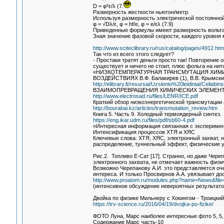
D = φ²ε/λ (7.
Размерность жесткости ньютон/метр.
Используя размерность электрической постоянной 
φ = √Dλ/ε, φ = hf/e, φ = e/ελ (7.9)
Приведенные формулы имеют размерность вольта, 
Зная значение фазовой скорости, каждого уровня 
http://www.sciteclibrary.ru/rus/catalog/pages/4912.htm
Так что из всего этого следует?
- Простаки тратят деньги просто так! Повторение
существует и ничего не стоит, плюс фольга на нит
«НИЗКОТЕМПЕРАТУРНАЯ ТРАНСМУТАЦИЯ ХИМ
ВОЗДЕЙСТВИЯХ В.Ф. Балакирев (1), В.В. Крымский
http://elibrary.lt/resursai/Uzsienio%20leidiniai/Celia
ВЗАИМОПРЕВРАЩЕНИЯ ХИМИЧЕСКИХ ЭЛЕМЕН
http://www.electrosad.ru/files/LENR/ICE.pdf
Краткий обзор низкоэнергетической трансмутации
http://bourabai.kz/articles/transmutation_review.htm
Книга 5. Часть 9. Холодный термоядерный синтез.
https://eng.ikar.udm.ru/files/pdf/sb60-4.pdf
«Интересная информация связанная с экспериме
Интенсификация процессов ХТЯ и ХЯС
Ключевые слова: ХТЯ, ХЯС, электронный захват, 
распределение, туннельный эффект, физические у
Рис.2. Топливо Е-Сат [17]. Странно, но даже Чер
электронного захвата, не отмечает важность физи
Возможно Черепанову А.И. это представляется оч
интереса. И только Просвирнов А.А. увязывает д
http://www.proatom.ru/modules.php?name=News&file=
(интенсивное обсуждение невероятных результато
Двойка по физике Мильнеру с Хокингом - Троицкий
https://trv-science.ru/2016/04/19/dvojka-po-fizike/
ФОТО Луна, Марс наиболее интересные фото 5, 5, 
Содержание Марс часть-10