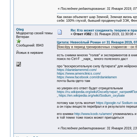
«
Последнее редактирование: 31 Января 2019, 0
Как океан объемлет шар Земной, Земная жизнь кру
себе: 100% глухой, бывший продвинутый ЗЭК, Фен
Oleg
Re: Кто может соединить теорию и пра
Модератор своей темы
«
Ответ #382 :
31 Января 2019, 11:30:08 »
Ветеран
Цитата: Невесёлый Роман от 31 Января 2019, 07
Сообщений: 8943
боксёру в период тренировочных спарингов---он 
Йожык в нирване
есть снимки многих "голов" и экспериментов в кни
поиск по Ctrl-F _нарк_ много полезного даст
про "воскресительную силу бутирата" для нейроно
https://danielamenmd.com/
https://www.amenclinics.com/
https://www.facebook.com/drdanielamen
почта была гдето там
но уверен его ответ будет отрицательным
https://ru.wikipedia.org/wiki/Оксибутират_натрия#
,
https://en.wikipedia.org/wiki/Sodium_oxybate
потому как гугль молчит
https://google.ru/ Sodium o
а он горы веществ перебрал и в результате перешё
его книжки
http://www.koob.ru/amen/
упоминались и
в той темке тоже поиск может пригодиться
«
Последнее редактирование: 31 Января 2019, 13