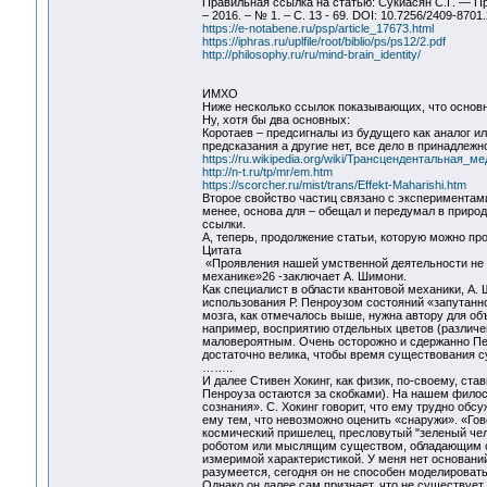
Правильная ссылка на статью: Сукиасян С.Г. — Пр
– 2016. – № 1. – С. 13 - 69. DOI: 10.7256/2409-870
https://e-notabene.ru/psp/article_17673.html
https://iphras.ru/uplfile/root/biblio/ps/ps12/2.pdf
http://philosophy.ru/ru/mind-brain_identity/
ИМХО
Ниже несколько ссылок показывающих, что основн
Ну, хотя бы два основных:
Коротаев – предсигналы из будущего как аналог и
предсказания а другие нет, все дело в принадлежн
https://ru.wikipedia.org/wiki/Трансцендентальная_м
http://n-t.ru/tp/mr/em.htm
https://scorcher.ru/mist/trans/Effekt-Maharishi.htm
Второе свойство частиц связано с экспериментами
менее, основа для – обещал и передумал в природе
ссылки.
А, теперь, продолжение статьи, которую можно пр
Цитата
«Проявления нашей умственной деятельности не "
механике»26 -заключает А. Шимони.
Как специалист в области квантовой механики, А
использования Р. Пенроузом состояний «запутанно
мозга, как отмечалось выше, нужна автору для о
например, восприятию отдельных цветов (различе
маловероятным. Очень осторожно и сдержанно Пен
достаточно велика, чтобы время существования 
……..
И далее Стивен Хокинг, как физик, по-своему, ста
Пенроуза остаются за скобками). На нашем фило
сознания». С. Хокинг говорит, что ему трудно об
ему тем, что невозможно оценить «снаружи». «Гово
космический пришелец, пресловутый "зеленый челов
роботом или мыслящим существом, обладающим са
измеримой характеристикой. У меня нет оснований
разумеется, сегодня он не способен моделироват
Однако он далее сам признает, что не существует