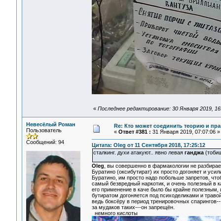
«
Последнее редактирование: 30 Января 2019, 16
Невесёлый Роман
Re: Кто может соединить теорию и пра
Пользователь
«
Ответ #381 :
31 Января 2019, 07:07:06 »
Сообщений: 94
Цитата: Oleg от 11 Сентября 2018, 17:25:12
сталкинг. духи атакуют.. явно левая
ганджа
(тоби
Oleg
, вы совершенно в фармакологии не разбирае
Буратино (оксибутират) их просто догоняет и усили
Буратино, им просто надо побольше запретов, что
самый безвредный наркотик, и очень полезный в 
его применение в каче было бы крайне полезным, 
бутиратом догоняется под психоделиками и травой-
ведь боксёру в период тренировочных спарингов--
за мудаков таких---он запрещён.
немного кислоты