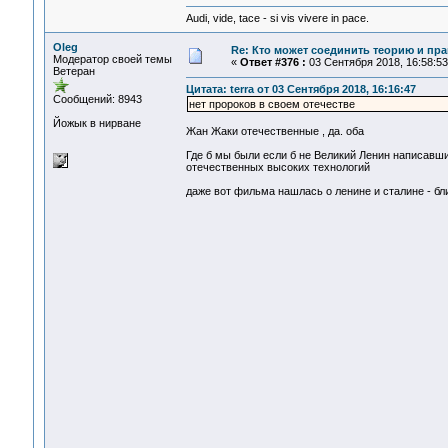
Audi, vide, tace - si vis vivere in pace.
Oleg
Re: Кто может соединить теорию и пра
Модератор своей темы
«
Ответ #376 :
03 Сентября 2018, 16:58:53
Ветеран
Цитата: terra от 03 Сентября 2018, 16:16:47
Сообщений: 8943
нет пророков в своем отечестве
Йожык в нирване
Жан Жаки отечественные , да. оба
Где б мы были если б не Великий Ленин написавши
отечественных высоких технологий
даже вот фильма нашлась о ленине и сталине - б