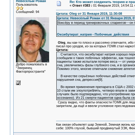
Невесёлый Роман
Re: Кто может соединить теорию и пра
Пользователь
«
Ответ #383 :
01 Февраля 2019, 14:54:11 
Сообщений: 94
Цитата: Oleg от 31 Января 2019, 11:30:08
Цитата: Невесёлый Роман от 31 Января 2019, 0
боксёру в период тренировочных спарингов---он 
Оксибутират_натрия - Побочные_действия
Oleg
, вы как-то плохо и рассеяно отвечаете, ибо
писал про уродов, из-за которых ГОМК стал наркот
Цитата:
Считается, что оксибутират натрия хорошо пере
сообщали о таких побочных эффектах, как тошнота
пациенты также испытали потерю веса — от умере
Добро пожаловать в
сна, увеличились фазы глубокого сна, и в органи
"Зверинец
Помимо этого, многие отмечали снижение аппетит
Факторпространтв"
В качестве серьёзных побочных действий отмеча
нарушения сна, депрессия[9].
Во время применения препарата в США с 2002 по
10 стали им злоупотреблять, четверо впали в зав
случаях было подтверждено, что употребление п
осознанно). Из 21 смерти пациентов одна была св
Сразу видно, что факты опасности ГОМК для людей
запретили, да ещё и ввели уголовное преследован
Как океан объемлет шар Земной, Земная жизнь кру
себе: 100% глухой, бывший продвинутый ЗЭК, Фен