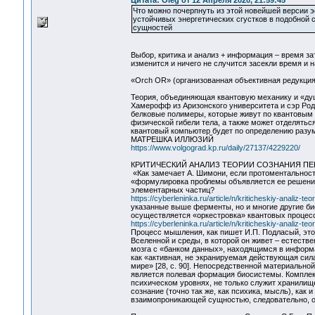
Цитата: Oleg от 12 Апреля 2020, 21:59:45
Что можно почерпнуть из этой новейшей версии 
устойчивых энергетических сгустков в подобной
сущностей
Выбор, критика и анализ + информация – время зат
изменится и ничего не случится засекли время и н
«Orch OR» (организованная объективная редукци
Теория, объединяющая квантовую механику и «душ
Хамерофф из Аризонского университета и сэр Род
белковые полимеры, которые живут по квантовым 
физической гибели тела, а также может отделяться
квантовый компьютер будет по определению разумн
МАТРЕШКА ИЛЛЮЗИЙ
https://www.volgograd.kp.ru/daily/27137/4229220/
КРИТИЧЕСКИЙ АНАЛИЗ ТЕОРИИ СОЗНАНИЯ ПЕ
«Как замечает А. Шимони, если протоментальность
«формулировка проблемы объявляется ее решением
элементарных частиц?
https://cyberleninka.ru/article/n/kriticheskiy-analiz-
указанные выше ферменты, но и многие другие би
осуществляется «оркестровка» квантовых процесс
https://cyberleninka.ru/article/n/kriticheskiy-analiz-
Процесс мышления, как пишет И.П. Подласый, эт
Вселенной и среды, в которой он живет – естеств
мозга с «банком данных», находящимся в информа
как «активная, не экранируемая действующая си
мире» [28, с. 90]. Непосредственной материальн
является полевая формация биосистемы. Комплекс
психическом уровнях, не только служит хранилищ
сознание (точно так же, как психика, мысль), как
взаимопроникающей сущностью, следовательно, о