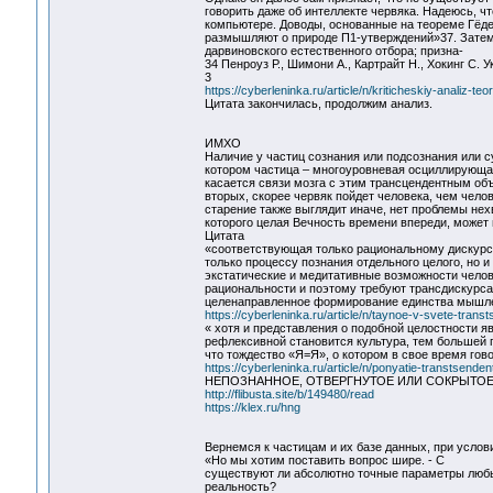
говорить даже об интеллекте червяка. Надеюсь, 
компьютере. Доводы, основанные на теореме Гёде
размышляют о природе П1-утверждений»37. Затем С
дарвиновского естественного отбора; призна-
34 Пенроуз Р., Шимони А., Картрайт Н., Хокинг С. Ук
3
https://cyberleninka.ru/article/n/kriticheskiy-analiz-
Цитата закончилась, продолжим анализ.
ИМХО
Наличие у частиц сознания или подсознания или с
котором частица – многоуровневая осциллирующа
касается связи мозга с этим трансцендентным объ
вторых, скорее червяк пойдет человека, чем чело
старение также выглядит иначе, нет проблемы нехв
которого целая Вечность времени впереди, может
Цитата
«соответствующая только рациональному дискурсу
только процессу познания отдельного целого, но 
экстатические и медитативные возможности челов
рациональности и поэтому требуют трансдискурса,
целенаправленное формирование единства мышлени
https://cyberleninka.ru/article/n/taynoe-v-svete-tra
« хотя и представления о подобной целостности 
рефлексивной становится культура, тем большей п
что тождество «Я=Я», о котором в свое время гов
https://cyberleninka.ru/article/n/ponyatie-transtsende
НЕПОЗНАННОЕ, ОТВЕРГНУТОЕ ИЛИ СОКРЫТОЕ
http://flibusta.site/b/149480/read
https://klex.ru/hng
Вернемся к частицам и их базе данных, при услов
«Но мы хотим поставить вопрос шире. - С
существуют ли абсолютно точные параметры любых 
реальность?