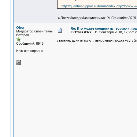
...
http://quantmag.ppole.ru/forum/index.php?topic
«
Последнее редактирование: 04 Сентября 2018, 
Oleg
Re: Кто может соединить теорию и пра
Модератор своей темы
«
Ответ #377 :
11 Сентября 2018, 17:25:12
Ветеран
сталкинг. духи атакуют.. явно левая ганджа усуг
Сообщений: 8943
Йожык в нирване