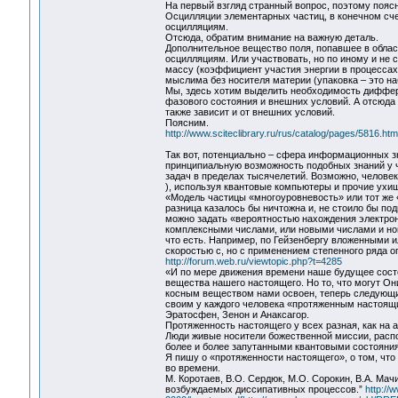
На первый взгляд странный вопрос, поэтому пояс
Осцилляции элементарных частиц, в конечном сч
осцилляциям.
Отсюда, обратим внимание на важную деталь.
Дополнительное вещество поля, попавшее в област
осцилляциям. Или участвовать, но по иному и не с
массу (коэффициент участия энергии в процессах
мыслима без носителя материи (упаковка – это н
Мы, здесь хотим выделить необходимость диффере
фазового состояния и внешних условий. А отсюда 
также зависит и от внешних условий.
Поясним.
http://www.sciteclibrary.ru/rus/catalog/pages/5816.htm
Так вот, потенциально – сфера информационных зн
принципиальную возможность подобных знаний у ч
задач в пределах тысячелетий. Возможно, челове
), используя квантовые компьютеры и прочие ухи
«Модель частицы «многоуровневость» или тот же
разница казалось бы ничтожна и, не стоило бы по
можно задать «вероятностью нахождения электро
комплексными числами, или новыми числами и нов
что есть. Например, по Гейзенбергу вложенными и
скоростью с, но с применением степенного ряда о
http://forum.web.ru/viewtopic.php?t=4285
«И по мере движения времени наше будущее сост
вещества нашего настоящего. Но то, что могут Он
косным веществом нами освоен, теперь следующие
своим у каждого человека «протяженным настоящим
Эратосфен, Зенон и Анаксагор.
Протяженность настоящего у всех разная, как на 
Люди живые носители божественной миссии, распо
более и более запутанными квантовыми состояни
Я пишу о «протяженности настоящего», о том, что 
во времени.
М. Коротаев, В.О. Сердюк, М.О. Сорокин, В.А. М
возбуждаемых диссипативных процессов.”
http://