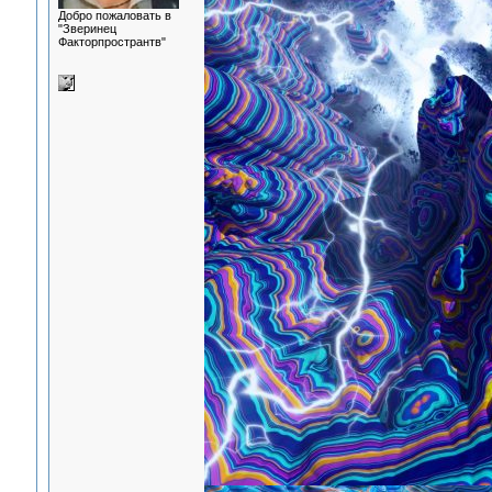
Добро пожаловать в
"Зверинец
Факторпространтв"