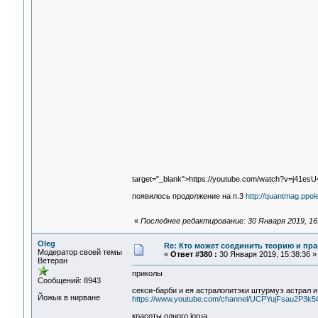
target="_blank">https://youtube.com/watch?v=j41es
появилось продолжение на п.3
http://quantmag.ppo
«
Последнее редактирование: 30 Января 2019, 16
Oleg
Re: Кто может соединить теорию и пра
Модератор своей темы
«
Ответ #380 :
30 Января 2019, 15:38:36 »
Ветеран
приколы
Сообщений: 8943
секси-барби и ея астралопитэки штурмуэ астрал 
Йожык в нирване
https://www.youtube.com/channel/UCPYujFsau2P3
красоты одного ioгца