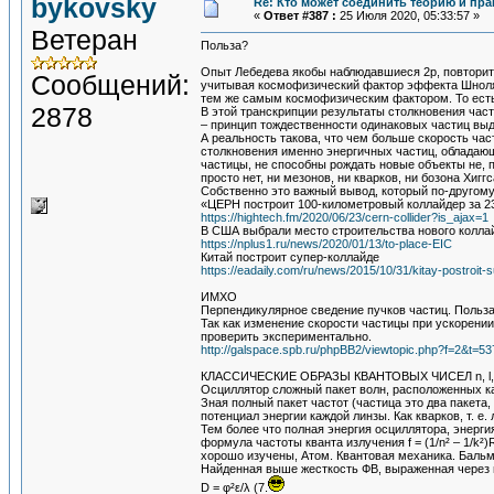
bykovsky
Re: Кто может соединить теорию и пра
«
Ответ #387 :
25 Июля 2020, 05:33:57 »
Ветеран
Польза?
Опыт Лебедева якобы наблюдавшиеся 2р, повторить
Сообщений:
учитывая космофизический фактор эффекта Шноля,
тем же самым космофизическим фактором. То есть 
2878
В этой транскрипции результаты столкновения част
– принцип тождественности одинаковых частиц выд
А реальность такова, что чем больше скорость час
столкновения именно энергичных частиц, обладающ
частицы, не способны рождать новые объекты не, п
просто нет, ни мезонов, ни кварков, ни бозона Хиг
Собственно это важный вывод, который по-другому
«ЦЕРН построит 100-километровый коллайдер за 2
https://hightech.fm/2020/06/23/cern-collider?is_ajax=1
В США выбрали место строительства нового колла
https://nplus1.ru/news/2020/01/13/to-place-EIC
Китай построит супер-коллайде
https://eadaily.com/ru/news/2015/10/31/kitay-postroit-
ИМХО
Перпендикулярное сведение пучков частиц. Польз
Так как изменение скорости частицы при ускорени
проверить экспериментально.
http://galspace.spb.ru/phpBB2/viewtopic.php?f=2&t
КЛАССИЧЕСКИЕ ОБРАЗЫ КВАНТОВЫХ ЧИСЕЛ n, l, 
Осциллятор сложный пакет волн, расположенных как
Зная полный пакет частот (частица это два пакета
потенциал энергии каждой линзы. Как кварков, т. е.
Тем более что полная энергия осциллятора, энерги
формула частоты кванта излучения f = (1/n² – 1/k²)R
хорошо изучены, Атом. Квантовая механика. Бальмер
Найденная выше жесткость ФВ, выраженная через 
D = φ²ε/λ (7.