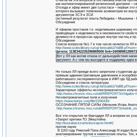
Ответы на эти вопросы и постановка опытов проти
как математизированной религиозной доктрине – с
Отсюда и эфир имеет две супостаси – первая это 
которого вызывает появление асимметрии во внут
аргументом ЗСЭ и ЗСИ.
(истинный результат опыта Лебедева – Мышкина -
Обсуждение
И эфиром простаков т.е. неделимыми шариками «по
приводящих к неделимости и неизменности свойств 
делимости и процессах идущих внутри частиц и пр.
Обсуждение
Список вопросов №1-7 в том числе нелепости ЛЛ 
http://www.sciteclibrary.ru/cgi-bin/yabb2/YaBB.pl?n
Цитата: 113E342235296869500 link=1609898128/67
Вот у ЛЛ как мотив отказа от дальнодействия напи
аргумент. А с чем вы выходите в поддержку идеи 
Не только ЛЛ прежде всего запретили студентам ду
прямым административным давлением и оскорблени
работавшего экспериментатором в ИФП где ЛД рабо
Обсуждение и список литературы
http://www.sciteclibrary.ru/cgi-bin/yabb2/YaBB.pl?n
Характерные эффекты неэлектромагнитного излуч
http://www.chronos.msu.ru/old/RREPORTS/zhigalov-har
Неэлектромагнитные поля и излучения
https://www.twirpx.com/file/2206430/
ОСОЗНАНИЕ ПЯТОЙ СИЛЫ (Мельник Игорь Анато
http://www.chronos.msu.ru/old/RREPORTS/melnik_os
Все эти открытия не благодаря ЛЛ а вопреки их ус
«Запрет критики ТО Эйнштейна
http://bourabai.kz/articles/zapret.htm#2
против науки
В 1163 году Римский Папа Александр III издал бул
анатомирование трупов и химические опыты. Тех, 