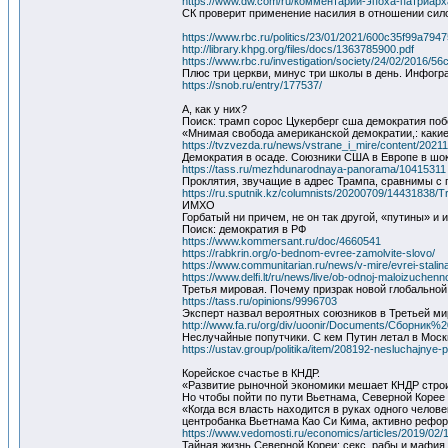
https://www.dw.com/ru/комментарий-эпоха-патриарх
СК проверит применение насилия в отношении сило
https://www.rbc.ru/politics/23/01/2021/600c35f99a7947
http://library.khpg.org/files/docs/1363785900.pdf
https://www.rbc.ru/investigation/society/24/02/2016/
Плюс три церкви, минус три школы в день. Инфог
https://snob.ru/entry/177537/
А, как у них?
Поиск: трамп сорос Цукерберг сша демократия по
«Мнимая свобода американской демократии,: каки
https://tvzvezda.ru/news/vstrane_i_mire/content/2021
Демократия в осаде. Союзники США в Европе в шо
https://tass.ru/mezhdunarodnaya-panorama/10415311
Проклятия, звучащие в адрес Трампа, сравнимы с п
https://ru.sputnik.kz/columnists/20200709/14431838/T
ИМХО
Горбатый ни причем, не он так другой, «путины» и 
Поиск: демократия в РФ
https://www.kommersant.ru/doc/4660541
https://rabkrin.org/o-bednom-evree-zamolvite-slovo/
https://www.communitarian.ru/news/v-mire/evrei-stalin
https://www.delfi.lt/ru/news/live/ob-odnoj-maloizuch
Третья мировая. Почему призрак новой глобальной
https://tass.ru/opinions/9996703
Эксперт назвал вероятных союзников в Третьей м
http://www.fa.ru/org/div/uoonir/Documents/Сборн
Неслучайные попутчики. С кем Путин летал в Моск
https://ustav.group/politika/item/208192-nesluchajnye
Корейское счастье в КНДР.
«Развитие рыночной экономики мешает КНДР стро
Но чтобы пойти по пути Вьетнама, Северной Корее
«Когда вся власть находится в руках одного челов
центробанка Вьетнама Као Си Кима, активно рефо
https://www.vedomosti.ru/economics/articles/2019/02/
Тайная жизнь Северной Кореи: секс, рабы и мафия