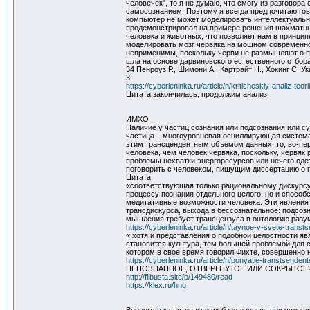
человечек", то я не думаю, что смогу из разгово
самосознанием. Поэтому я всегда предпочитаю гово
компьютер не может моделировать интеллектуальну
продемонстрировал на примере решения шахматных 
человека и животных, что позволяет нам в принцип
моделировать мозг червяка на мощном современно
неприменимы, поскольку черви не размышляют о пр
шла на основе дарвиновского естественного отбора
34 Пенроуз Р., Шимони А., Картрайт Н., Хокинг С. Ука
3
https://cyberleninka.ru/article/n/kriticheskiy-analiz-t
Цитата закончилась, продолжим анализ.
ИМХО
Наличие у частиц сознания или подсознания или с
частица – многоуровневая осциллирующая система,
этим трансцендентным объемом данных, то, во-пер
человека, чем человек червяка, поскольку, червяк
проблемы нехватки энергоресурсов или нечего одет
поговорить с человеком, пишущим диссертацию о г
Цитата
«соответствующая только рациональному дискурсу,
процессу познания отдельного целого, но и способ
медитативные возможности человека. Эти явления
трансдискурса, выхода в бессознательное: подсоз
мышления требует трансцензуса в онтологию разум
https://cyberleninka.ru/article/n/taynoe-v-svete-tran
« хотя и представления о подобной целостности я
становится культура, тем большей проблемой для с
котором в свое время говорил Фихте, совершенно 
https://cyberleninka.ru/article/n/ponyatie-transtsenden
НЕПОЗНАННОЕ, ОТВЕРГНУТОЕ ИЛИ СОКРЫТОЕ
http://flibusta.site/b/149480/read
https://klex.ru/hng