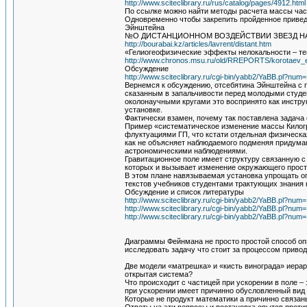
http://www.sciteclibrary.ru/rus/catalog/pages/4912.html
По ссылке можно найти методы расчета массы час
Одновременно чтобы закрепить пройденное привед
Эйнштейна
№О ДИСТАНЦИОННОМ ВОЗДЕЙСТВИИ ЗВЕЗД Н
http://bourabai.kz/articles/lavrent/distant.htm
«Гелиогеофизические эффекты нелокальности – те
http://www.chronos.msu.ru/old/RREPORTS/korotaev_ef
Обсуждение
http://www.sciteclibrary.ru/cgi-bin/yabb2/YaBB.pl?n
Вернемся к обсуждению, отсебятина Эйнштейна с 
сказанным в запальчивости перед молодыми студен
околонаучными кругами это воспринято как инстру
установке.
Фактически взамен, почему так поставлена задача
Пример «систематическое изменение массы Килогра
флуктуациями ГП, что кстати отдельная физическа
как не объясняет наблюдаемого подменяя придума
астрономическими наблюдениями.
Гравитационное поле имеет структуру связанную 
которых и вызывает изменение окружающего прост
В этом плане навязываемая установка упрощать о
текстов учебников студентами трактующих знания 
Обсуждение и список литературы
http://www.sciteclibrary.ru/cgi-bin/yabb2/YaBB.pl?n
http://www.sciteclibrary.ru/cgi-bin/yabb2/YaBB.pl?n
http://www.sciteclibrary.ru/cgi-bin/yabb2/YaBB.pl?n
Диаграммы Фейнмана не просто простой способ опи
исследовать задачу что стоит за процессом приво
Две модели «матрешка» и «кисть винограда» иерар
открытая система?
Что происходит с частицей при ускорении в поле 
при ускорении имеет причинно обусловленный вид
Которые не продукт математики а причинно связан