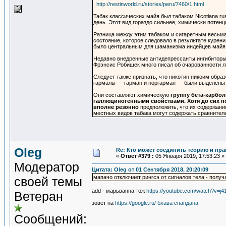
,
http://restinworld.ru/stories/peru/7460/1.html
Табак классических майя был табаком Nicotiana r
день. Этот вид гораздо сильнее, химически потенц
Разница между этим табаком и сигаретным весьма 
состояние, которое следовало в результате куре
было центральным для шаманизма индейцев майя
Недавно внедренные антидепрессанты ингибиторы
Фрэнсис Робишек много писал об очарованности л
Следует также признать, что никотин никоим обр
гармалы — гарман и норгарман — были выделены 
Они составляют химическую
группу бета-карбол
галлюциногенными свойствами. Хотя до сих по
вполне резонно
предположить, что их содержание
местных видов табака могут содержать сравнител
Oleg
Re: Кто может соединить теорию и пра
«
Ответ #379 :
05 Января 2019, 17:53:23 »
Модератор
Цитата: Oleg от 01 Сентября 2018, 20:20:09
мапачо отключает рингсэ от сигналов тела - полу
своей темы
add - марьванна тож
https://youtube.com/watch?v=j
Ветеран
зовёт на
https://google.ru/ бхава спандана
Сообщений: