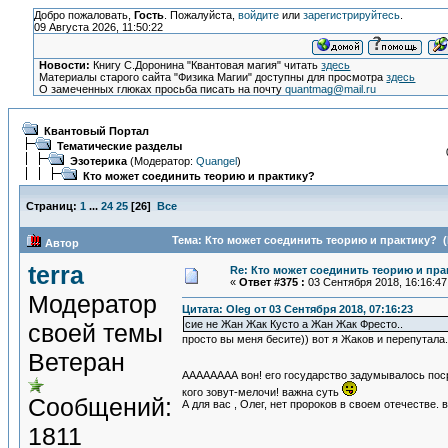
Добро пожаловать,
Гость
. Пожалуйста,
войдите
или
зарегистрируйтесь
.
09 Августа 2026, 11:50:22
Новости:
Книгу С.Доронина "Квантовая магия" читать
здесь
Материалы старого сайта "Физика Магии" доступны для просмотра
здесь
О замеченных глюках просьба писать на почту
quantmag@mail.ru
Квантовый Портал
Тематические разделы
Эзотерика
(Модератор:
Quangel
)
Кто может соединить теорию и практику?
Страниц:
1
...
24
25
[
26
]
Все
Тема: Кто может соединить теорию и практику? (
Автор
terra
Re: Кто может соединить теорию и пра
«
Ответ #375 :
03 Сентября 2018, 16:16:47
Модератор
Цитата: Oleg от 03 Сентября 2018, 07:16:23
сие не Жан Жак Кусто а Жан Жак Фресто..
своей темы
просто вы меня бесите)) вот я Жаков и перепутала. 
Ветеран
АААААААА вон! его государство задумывалось поср
кого зовут-мелочи! важна суть
Сообщений:
А для вас , Олег, нет пророков в своем отечестве.
1811