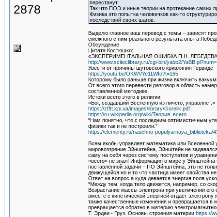
перестанут.
2878
Так что ПОЭ и иные теории на протекание самих п
Физика это попытка человечков как-то структури
последствий своих шагов.
Выделю главное ваш перевод с темы – зависят пр
смежного с ним реального результата опыта Лебеде
Обсуждение
Цитата Костюшко:
«ЭКСПЕРИМЕНТАЛЬНАЯ ОШИБКА П.Н. ЛЕБЕДЕВ
http://www.sciteclibrary.ru/cgi-bin/yabb2/YaBB.pl?nu
Увести от причины шутовского кривляния Гервидс
https://youtu.be/OKWVYe1LWIc?t=165
Которому было раньше при жизни включить вакуумн
От всего этого перевести разговор в область наме
составленной методике.
Истоки всего этого в религии
«Бог, создавший Вселенную из ничего, управляет.»
https://zfftt.kpi.ua/images/library/Gorelik.pdf
https://ru.wikipedia.org/wiki/Теория_всего
“Нам понятно, что с последним оптимистичным утв
физики так и не построили.”
https://elementy.ru/nauchno-populyarnaya_biblioteka
Всем якобы управляет математика или Вселенной 
мировоззрение Эйнштейна, Эйнштейн не задавался 
саму на себя через систему постулатов и уравнен
«всего» не знал! Информация о мире у Эйнштейна 
поставленной задачи – ПО Эйнштейна, это не тольк
движущейся но и то что частица имеет свойства не
Ответ на вопрос а куда девается энергия поля уск
“Между тем, когда тело движется, например, со ско
Возрастание массы электрона при увеличении его с
вместе с кинетической энергией отдает электрону 
также качественные изменения и превращается в м
превращается обратно в материю электромагнитног
Т. Эрдеи - Груз. Основы строения материи
https://w