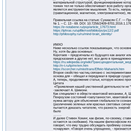
материальной структурой, функционирование кото
тонких тел не только обеспечивает всю работу ор
является инструментом мышления. То есть, напраши
(гравитационное, магнитное, электромагнитное), 
Правильная ссылка на статью: Сукиасян С.Г. — Про
№ 1. – С. 13 - 69. DOI: 10.7256/2409-8701.2016.1.1
https://e-notabene.ru/psp/article_17673.html
https://iphras.ru/uplfile/root/biblio/ps/ps12/2.pdf
http://philosophy.ru/ru/mind-brain_identity/
ИМХО
Ниже несколько ссылок показывающих, что основн
Ну, хотя бы два основных:
Коротаев – предсигналы из будущего как аналог и
предсказания а другие нет, все дело в принадлежн
https://ru.wikipedia.org/wiki/Трансцендентальная_ме
http://n-t.ru/tp/mr/em.htm
https://scorcher.ru/mist/trans/Effekt-Maharishi.htm
Второе свойство частиц связано с экспериментами
основа для – обещал и передумал в природе существ
А, теперь, продолжение статьи, которую можно про
Цитата
«Проявления нашей умственной деятельности не "
-заключает А. Шимони.
Как специалист в области квантовой механики, А.
Пенроузом состояний «запутанности», квантовой к
нужна автору для объяснения глобальности сознан
(различению зеленых или красных световых сигна
пытается доказать читателю, что разность энерги
было
……..
И далее Стивен Хокинг, как физик, по-своему, ста
остаются за скобками). На нашем философском язы
говорит, что ему трудно обсуждать проблему созна
«снаружи». «Говоря очень упрощенно, - признается