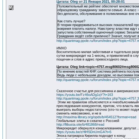
Цитата: Oleg от 21 Января 2021, 00:28:01
Положительный же рейтинг обеспечит множеством 
образцовому гражданину завести семью. А-класс 
без депозита, обслуживание в поликлиниках вне оч
Как стать лучше?
В теории придерживаться высоких показателей про
вовремя платить налоги. Навстречу властям идут 
запустила собственный оценочный сервис Sesame C
Гражданин ведёт себя прилично? Значит, получит 
http://quantmag.ppole.ru/forum/index.php?topic=47
ИМХО
Восхитительно милая заботливая и тщательно разр
сутки микрокредит на 1-месяц, и привилегией в сл
пощечин и слов в адрес превосходного лица.
Цитата: Oleg link=topic=4757.msg80602#msg8060
По мнению властей КНР, система рейтинга послуж
Ведь люди с небольшим доходом, но высокими пока
http://quantmag.ppole.ru/forum/index.php?topic=47
Сказочное счастье для россиянина и американско
https://youtu.be/Fz46oADg1qY?t=163
http://quantmag.ppole.ru/forum/index.php?topic=4757.
Этим же правилом объясняется и «необъяснимый»
преследования конкурентов, притом, что власть я
выиграть выборы недостаточно (кто-то может подума
сменить невозможно, и не в
http://maxima-library.org/opds/b/454512?format=read
Глобальные элиты в схватке с Россией
http://flibusta.site/b/481868/read
Микрокредит обернулся изнасилованием: депутат
https://youtu.be/zHlHSDnUmGA?t=5
Эпоха патриарха Кирилла подходит к концу