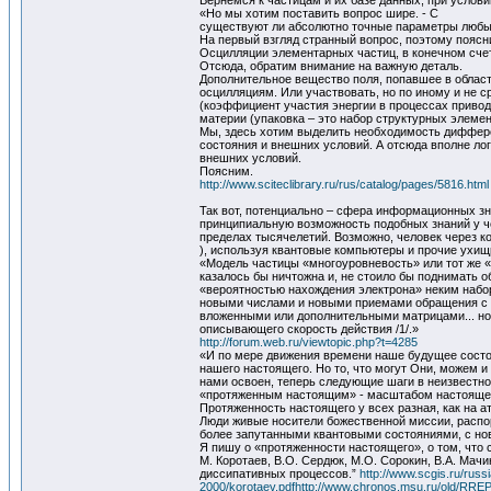
Вернемся к частицам и их базе данных, при услови
«Но мы хотим поставить вопрос шире. - С
существуют ли абсолютно точные параметры любых 
На первый взгляд странный вопрос, поэтому поясн
Осцилляции элементарных частиц, в конечном сче
Отсюда, обратим внимание на важную деталь.
Дополнительное вещество поля, попавшее в област
осцилляциям. Или участвовать, но по иному и не с
(коэффициент участия энергии в процессах привод
материи (упаковка – это набор структурных элеме
Мы, здесь хотим выделить необходимость дифферен
состояния и внешних условий. А отсюда вполне лог
внешних условий.
Поясним.
http://www.sciteclibrary.ru/rus/catalog/pages/5816.html
Так вот, потенциально – сфера информационных зн
принципиальную возможность подобных знаний у че
пределах тысячелетий. Возможно, человек через 
), используя квантовые компьютеры и прочие ухищ
«Модель частицы «многоуровневость» или тот же 
казалось бы ничтожна и, не стоило бы поднимать о
«вероятностью нахождения электрона» неким набо
новыми числами и новыми приемами обращения с эт
вложенными или дополнительными матрицами... но 
описывающего скорость действия /1/.»
http://forum.web.ru/viewtopic.php?t=4285
«И по мере движения времени наше будущее состо
нашего настоящего. Но то, что могут Они, можем и
нами освоен, теперь следующие шаги в неизвестно
«протяженным настоящим» - масштабом настоящего, 
Протяженность настоящего у всех разная, как на а
Люди живые носители божественной миссии, распо
более запутанными квантовыми состояниями, с н
Я пишу о «протяженности настоящего», о том, что 
М. Коротаев, В.О. Сердюк, М.О. Сорокин, В.А. Ма
диссипативных процессов.”
http://www.scgis.ru/rus
2000/korotaev.pdfhttp://www.chronos.msu.ru/old/RR