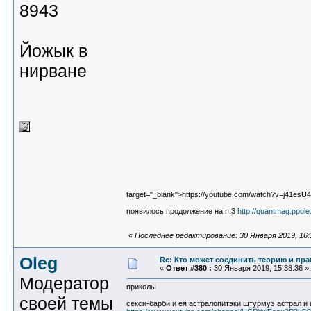
8943
Йожык в
нирване
target="_blank">https://youtube.com/watch?v=j41esU
появилось продолжение на п.3
http://quantmag.ppo
«
Последнее редактирование: 30 Января 2019, 16:
Oleg
Re: Кто может соединить теорию и пра
«
Ответ #380 :
30 Января 2019, 15:38:36 »
Модератор
приколы
своей темы
секси-барби и ея астралопитэки штурмуэ астрал и