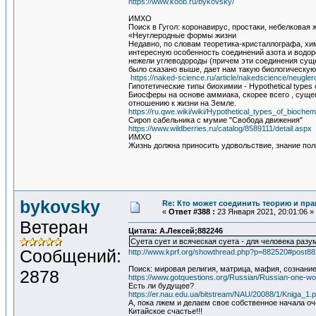
https://www.koob.ru/bykovsky/
ИМХО
Поиск в Гугол: коронавирус, простаки, небелковая 
«Неуглеродные формы жизни
Недавно, по словам теоретика-кристаллографа, хи
интересную особенность соединений азота и водор
нежели углеводороды (причем эти соединения суще
было сказано выше, дает нам такую биологическую
https://naked-science.ru/article/nakedscience/neugle
Гипотетические типы биохимии - Hypothetical types o
Биосферы на основе аммиака, скорее всего , суще
отношению к жизни на Земле.
https://ru.qwe.wiki/wiki/Hypothetical_types_of_biochem
Сироп сабельника с мумие "Свобода движения"
https://www.wildberries.ru/catalog/8589111/detail.aspx
ИМХО
Жизнь должна приносить удовольствие, знание пол
bykovsky
Re: Кто может соединить теорию и пра
«
Ответ #388 :
23 Января 2021, 20:01:06 »
Ветеран
Цитата: А.Лексей;882246
Суета сует и всяческая суета - для человека разу
Сообщений:
http://www.kprf.org/showthread.php?p=882520#post8
Поиск: мировая религия, матрица, мафия, сознание
2878
https://www.gotquestions.org/Russian/Russian-one-worl
Есть ли будущее?
https://er.nau.edu.ua/bitstream/NAU/20088/1/Kniga_1.p
А, пока лжем и делаем свое собственное начала о
Китайское счастье!!!