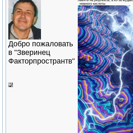
память на рефлексы, а из-за мудако
немного кислоты
Добро пожаловать
в "Зверинец
Факторпространтв"