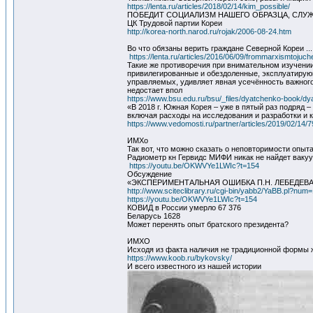
https://lenta.ru/articles/2018/02/14/kim_possible/
ПОБЕДИТ СОЦИАЛИЗМ НАШЕГО ОБРАЗЦА, СЛУЖА
ЦК Трудовой партии Кореи
http://korea-north.narod.ru/rojak/2006-08-24.htm
Во что обязаны верить граждане Северной Кореи ...
https://lenta.ru/articles/2016/06/09/frommarxismtojuch
Такие же противоречия при внимательном изучении
привилегированные и обездоленные, эксплуатирую
управляемых, удивляет явная усечённость важного
недостает впол
https://www.bsu.edu.ru/bsu/_files/dyatchenko-book/dy
«В 2018 г. Южная Корея – уже в пятый раз подряд –
включая расходы на исследования и разработки и
https://www.vedomosti.ru/partner/articles/2019/02/14/
ИМХо
Так вот, что можно сказать о неповторимости опыт
Радиометр кн Гервидс МИФИ никак не найдет ваку
https://youtu.be/OKWVYe1LWIc?t=154
Обсуждение
«ЭКСПЕРИМЕНТАЛЬНАЯ ОШИБКА П.Н. ЛЕБЕДЕВ
http://www.sciteclibrary.ru/cgi-bin/yabb2/YaBB.pl?nu
https://youtu.be/OKWVYe1LWIc?t=154
КОВИД в России умерло 67 376
Беларусь 1628
Может перенять опыт братского президента?
ИМХО
Исходя из факта наличия не традиционной формы 
https://www.koob.ru/bykovsky/
И всего известного из нашей истории