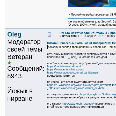
«
Последнее редактирование: 31 Я
Как океан объемлет шар Земной, Зе
[О себе: 100% глухой, бывший прод
Oleg
Re: Кто может соединить теорию и пра
«
Ответ #382 :
31 Января 2019, 11:30:08 »
Модератор
Цитата: Невесёлый Роман от 31 Января 2019, 07
боксёру в период тренировочных спарингов---он б
своей темы
есть снимки многих "голов" и экспериментов в кни
Ветеран
поиск по Ctrl-F _нарк_ много полезного даст
про "воскресительную силу бутирата" для нейроно
Сообщений:
https://danielamenmd.com/
https://www.amenclinics.com/
https://www.facebook.com/drdanielamen
8943
почта была гдето там
но уверен его ответ будет отрицательным
https://ru.wikipedia.org/wiki/Оксибутират_натрия#П
,
https://en.wikipedia.org/wiki/Sodium_oxybate
Йожык в
потому как гугль молчит
https://google.ru/ Sodium o
нирване
а он горы веществ перебрал и в результате перешёл
его книжки
http://www.koob.ru/amen/
упоминались и 
в той темке тоже поиск может пригодиться