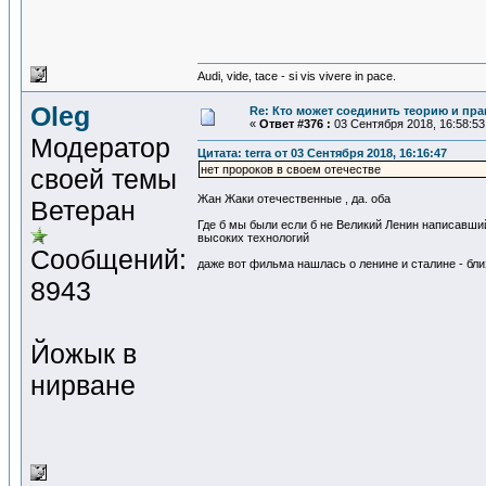
Audi, vide, tace - si vis vivere in pace.
Oleg
Re: Кто может соединить теорию и пра
«
Ответ #376 :
03 Сентября 2018, 16:58:53
Модератор
Цитата: terra от 03 Сентября 2018, 16:16:47
нет пророков в своем отечестве
своей темы
Жан Жаки отечественные , да. оба
Ветеран
Где б мы были если б не Великий Ленин написавши
высоких технологий
Сообщений:
даже вот фильма нашлась о ленине и сталине - бл
8943
Йожык в
нирване