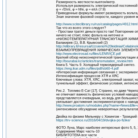
Размерность жесткости ньютон/метр.
Используя размерность электрической постоянной 
φ = √Dλ/ε, φ = hf/e, φ = e/ελ (7.9)
Приведенные формулы имеют размерность вольта, т
Зная значение фазовой скорости, каждого уровня 
http://www.sciteclibrary.ru/rus/catalog/pages/4912.html
Так что из всего этого следует?
- Простаки тратят деньги просто так! Повторение 
ничего не стоит, плюс фольга на ниточке и
«НИЗКОТЕМПЕРАТУРНАЯ ТРАНСМУТАЦИЯ ХИМИ
Балакирев (1), В.В. Крымский (2)
http://elibrary.lt/resursai/Uzsienio%20leidiniai/Celiab
ВЗАИМОПРЕВРАЩЕНИЯ ХИМИЧЕСКИХ ЭЛЕМЕНТ
http://www.electrosad.ru/files/LENR/ICE.pdf
Краткий обзор низкоэнергетической трансмутации
http://bourabai.kz/articles/transmutation_review.htm
Книга 5. Часть 9. Холодный термоядерный синтез.
https://eng.ikar.udm.ru/files/pdf/sb60-4.pdf
«Интересная информация связанная с эксперимен
Интенсификация процессов ХТЯ и ХЯС
Ключевые слова: ХТЯ, ХЯС, электронный захват, н
туннельный эффект, физические условия, интенси
Рис.2. Топливо Е-Сат [17]. Странно, но даже Чере
не отмечает важность физических условий наводор
представляется очевидным, но ведь для большинст
увязывает достижения экспериментаторов с навод
http://www.proatom.ru/modules.php?name=News&file=a
(интенсивное обсуждение невероятных результато
Двойка по физике Мильнеру с Хокингом - Троицкий
https://trv-science.ru/2016/04/19/dvojka-po-fizike/
ФОТО Луна, Марс наиболее интересные фото 5, 5, 
Содержание Марс часть-10
БИБЛИТОТЕКА все части