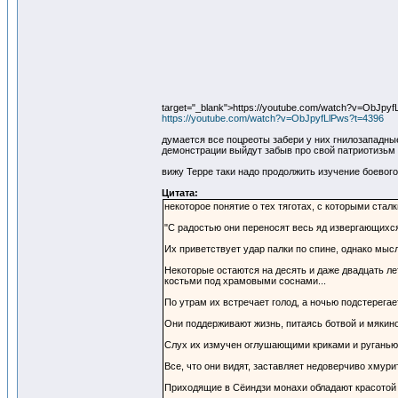
target="_blank">https://youtube.com/watch?v=ObJpyf
https://youtube.com/watch?v=ObJpyfLlPws?t=4396
думается все поцреоты забери у них гнилозападные
демонстрации выйдут забыв про свой патриотизьм
вижу Терре таки надо продолжить изучение боевого
Цитата:
некоторое понятие о тех тяготах, с которыми стал
"С радостью они переносят весь яд извергающихся
Их приветствует удар палки по спине, однако мысл
Некоторые остаются на десять и даже двадцать лет
костьми под храмовыми соснами...
По утрам их встречает голод, а ночью подстерега
Они поддерживают жизнь, питаясь ботвой и мякино
Слух их измучен оглушающими криками и руганью н
Все, что они видят, заставляет недоверчиво хмурит
Приходящие в Сёиндзи монахи обладают красотой С