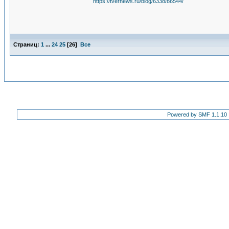
https://tvernews.ru/blog/6338/86544/
Страниц:
1
...
24
25
[
26
]
Все
Powered by SMF 1.1.10