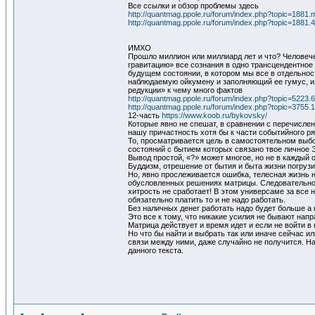
Все ссылки и обзор проблемы здесь
http://quantmag.ppole.ru/forum/index.php?topic=18
http://quantmag.ppole.ru/forum/index.php?topic=1881.
ИМХО
Прошло миллион или миллиард лет и что? Человеч
гравитацию» все сознания в одно трансцендентное «
будущем состоянии, в котором мы все в отдельнос
наблюдаемую ойкумену и заполняющий ее гумус, ил
редукции» к чему много фактов
http://quantmag.ppole.ru/forum/index.php?topic=5223.
http://quantmag.ppole.ru/forum/index.php?topic=3755.
12-часть
https://www.koob.ru/bykovsky/
Которые явно не спешат, в сравнении с перечислен
нашу причастность хотя бы к части событийного ря
То, просматривается цель в самостоятельном выбор
состояний с бытием которых связано твое личное 
Вывод простой, «?» может многое, но не в каждый
Буддизм, отрешение от бытия и быта жизни погруз
Но, явно прослеживается ошибка, телесная жизнь н
обусловленных решениях матрицы. Следовательно, 
хитрость не сработает! В этом универсаме за все 
обязательно платить то и не надо работать.
Без наличных денег работать надо будет больше а 
Это все к тому, что никакие усилия не бывают напр
Матрица действует и время идет и если не войти в
Но что бы найти и выбрать так или иначе сейчас 
связи между ними, даже случайно не получится. На
данного текста.