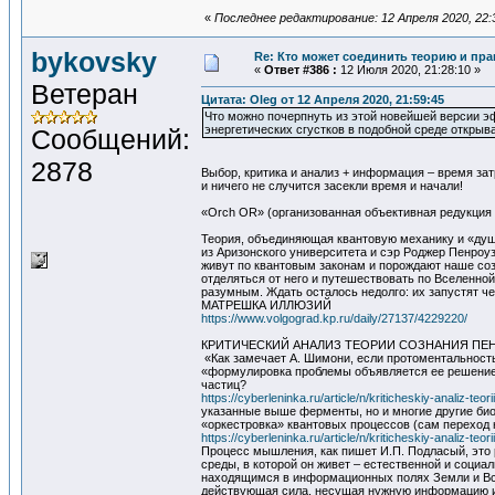
«
Последнее редактирование: 12 Апреля 2020, 22:
bykovsky
Re: Кто может соединить теорию и пра
«
Ответ #386 :
12 Июля 2020, 21:28:10 »
Ветеран
Цитата: Oleg от 12 Апреля 2020, 21:59:45
Что можно почерпнуть из этой новейшей версии э
энергетических сгустков в подобной среде откры
Сообщений:
2878
Выбор, критика и анализ + информация – время зат
и ничего не случится засекли время и начали!
«Orch OR» (организованная объективная редукция
Теория, объединяющая квантовую механику и «душ
из Аризонского университета и сэр Роджер Пенроу
живут по квантовым законам и порождают наше соз
отделяться от него и путешествовать по Вселенной
разумным. Ждать осталось недолго: их запустят че
МАТРЕШКА ИЛЛЮЗИЙ
https://www.volgograd.kp.ru/daily/27137/4229220/
КРИТИЧЕСКИЙ АНАЛИЗ ТЕОРИИ СОЗНАНИЯ ПЕН
«Как замечает А. Шимони, если протоментальность 
«формулировка проблемы объявляется ее решением
частиц?
https://cyberleninka.ru/article/n/kriticheskiy-analiz-t
указанные выше ферменты, но и многие другие би
«оркестровка» квантовых процессов (сам переход 
https://cyberleninka.ru/article/n/kriticheskiy-analiz-t
Процесс мышления, как пишет И.П. Подласый, это
среды, в которой он живет – естественной и социа
находящимся в информационных полях Земли и Всел
действующая сила, несущая нужную информацию и 