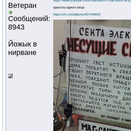
https://www.youtube.com/channel/UCPYujFsau2P3
Ветеран
красоты одного ioгца
https://vk.com/albums457444654
Сообщений:
8943
Йожык в
нирване