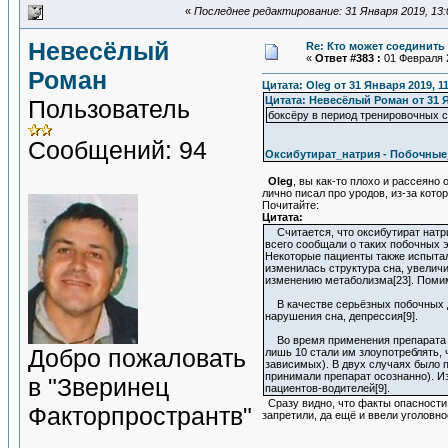
«
Последнее редактирование: 31 Января 2019, 13:
Невесёлый
Re: Кто может соединить
«
Ответ #383 :
01 Февраля 2
Роман
Цитата: Oleg от 31 Января 2019, 1
Цитата: Невесёлый Роман от 31 Я
Пользователь
боксёру в период тренировочных с
Сообщений: 94
Оксибутират_натрия - Побочные
Oleg
, вы как-то плохо и рассеяно 
лично писал про уродов, из-за кото
Почитайте:
Цитата:
Считается, что оксибутират натр
всего сообщали о таких побочных э
Некоторые пациенты также испытал
изменилась структура сна, увеличи
изменению метаболизма[23]. Помим
В качестве серьёзных побочных д
нарушения сна, депрессия[9].
Во время применения препарата в 
Добро пожаловать
лишь 10 стали им злоупотреблять,
зависимых). В двух случаях было 
принимали препарат осознанно). Из
в "Зверинец
пациентов-водителей[9].
Сразу видно, что факты опасности 
Факторпространтв"
запретили, да ещё и ввели уголовн