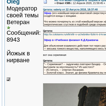
Oleg
Re: Кто может соединить теорию и пра
«
Ответ #385 :
12 Апреля 2020, 21:59:45 »
Модератор
Цитата: valeriy от 22 Августа 2018, 18:37:40
Эфир
(его новейшая версия квантовой сверхтеку
своей темы
сходятся концы с концами .
Ветеран
Что можно почерпнуть из этой новейшей версии э
энергетических сгустков в подобной среде откры
Сообщений:
Цитата:
http://a-zolotarev.ru/efir/efir-v-uchebnike-fiziki-k-d-
8943
Эфир в «Учебнике физики» К.Д.Краевича
Для объяснения взаимного действия тел через рас
— весьма тонкого вещества, наполняющего весь М
Йожык в
вот она сермяжная
нирване
Цитата:
"-- Сермяжная? -- задумчиво повторил Бендер. - Он
вытурили за неуспешность? Из шестого?
-- Из пятого, -- ответил Лоханкин.
-- Золотой класс. Значит, до физики Краевича вы 