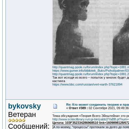
http://quantmag.ppole.ru/forum/index.php?topic=18
https://www.gumer.info/bibliotek_Buks/Psihol/palmer/0
http://quantmag.ppole.ru/forum/index.php?topic=1881.
Так вот исходя из всего – попыток у многих будет
кастинга
https://www.bbc.com/russian/vert-earth-37621894
bykovsky
Re: Кто может соединить теорию и пра
«
Ответ #389 :
02 Сентября 2021, 09:49:36
Ветеран
Тема обсуждения «Теория Всего Эйнштейна» это р
http://www.sciteclibrary.ru/cgi-bin/yabb2/YaBB.pl?n
Цитата: 103F352334286968510 link=1609898128/67
Сообщений:
А по-моему, "процессы" протекали за долго до поя