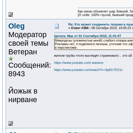
Как океан объемлет шар Земной, Зе
[О себе: 100% глухой, бывший прод
Oleg
Re: Кто может соединить теорию и пра
«
Ответ #384 :
08 Октября 2019, 19:05:23 
Модератор
Цитата: Мак от 01 Сентября 2018, 11:41:07
Микродозы (упомянутые мной) слабого отвара мапа
своей темы
Рекламы нет, я поделился личным, уточнив что э
в перспективе.
Ветеран
жители трубы чтото выглядят странновато .. это ой
Сообщений:
https://www.youtube.com/ мапачо
https://www.youtube.com/watch?v=3pif2r7DV1c
8943
Йожык в
нирване