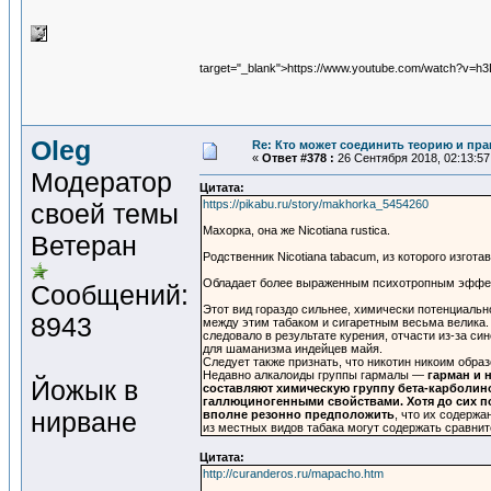
target="_blank">https://www.youtube.com/watch?v=h
Oleg
Re: Кто может соединить теорию и пра
«
Ответ #378 :
26 Сентября 2018, 02:13:57
Модератор
Цитата:
https://pikabu.ru/story/makhorka_5454260
своей темы
Махорка, она же Nicotiana rustica.
Ветеран
Родственник Nicotiana tabacum, из которого изго
Обладает более выраженным психотропным эффе
Сообщений:
Этот вид гораздо сильнее, химически потенциально
8943
между этим табаком и сигаретным весьма велика. 
следовало в результате курения, отчасти из-за 
для шаманизма индейцев майя.
Следует также признать, что никотин никоим обр
Недавно алкалоиды группы гармалы —
гарман и 
Йожык в
составляют химическую группу бета-карболино
галлюциногенными свойствами.
Хотя до сих 
нирване
вполне резонно предположить
, что их содержа
из местных видов табака могут содержать сравни
Цитата:
http://curanderos.ru/mapacho.htm