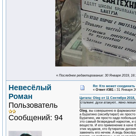
«
Последнее редактирование: 30 Января 2019, 16:
Невесёлый
Re: Кто может соединить
«
Ответ #381 :
31 Января 20
Роман
Цитата: Oleg от 11 Сентября 2018,
сталкинг. духи атакуют.. явно лева
Пользователь
Oleg
, вы совершенно в фармаколог
а Буратино (оксибутират) их просто
Сообщений: 94
Буратино, им просто надо побольше
это самый безвредный наркотик, и 
веществ. И его применение в каче 
этих мудаков, кто бутиратом догоня
заменить его нечем. А ведь боксёр