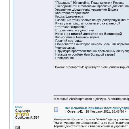
"Парадокс" Эйнштейна, Подольского и Розена
Эксперименты с фотонами: проблема для специа
Уравнение Шредингера; уравнение Дирака
Квантовая теория поля
Кошка Шредингера
Различные точки зрения на существующую квант
К чему мы пришли после всего сказанного?
Что такое энтропия?
Второе начало в действии
Источник низкой энтропии во Вселенной
Космология и Большой взрыв
Горячий протошар
Объясняется ли второе начало Большим взрыво
Черные дыры
Структура пространственно-временн ых сингуля
Насколько особым был Большой взрыв?
Примечания
Похоже эгрегор "КМ" действует в общепланетарн
«Осенний Ангел прячется в дождях. В листве янтарн
folor
Re: Основные признаки пост-сингулярн
Старожил
«
Ответ #41 :
18 Февраля 2011, 18:48:54 »
Сообщений: 554
Уважаемые коллеги, термин "магия" здесь упомина
"магия уравнения Шредингера", а то еще "магическ
Термин действительно стал расхожим и украшает 