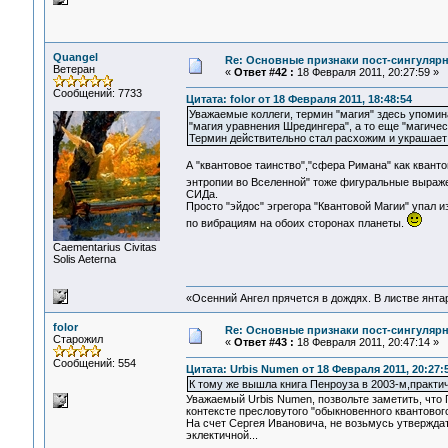
Quangel
Re: Основные признаки пост-сингулярн
Ветеран
«
Ответ #42 :
18 Февраля 2011, 20:27:59 »
Сообщений: 7733
Цитата: folor от 18 Февраля 2011, 18:48:54
Уважаемые коллеги, термин "магия" здесь упомина
"магия уравнения Шредингера", а то еще "магичес
Термин действительно стал расхожим и украшает 
А "квантовое таинство","сфера Римана" как квант
энтропии во Вселенной" тоже фигуральные выра
СИДа.
Просто "эйдос" эгрегора "Квантовой Магии" упал и
по вибрациям на обоих сторонах планеты.
Сaementarius Civitas
Solis Aeterna
«Осенний Ангел прячется в дождях. В листве янтарн
folor
Re: Основные признаки пост-сингулярн
Старожил
«
Ответ #43 :
18 Февраля 2011, 20:47:14 »
Сообщений: 554
Цитата: Urbis Numen от 18 Февраля 2011, 20:27:
К тому же вышла книга Пенроуза в 2003-м,практи
Уважаемый Urbis Numen, позвольте заметить, что
контексте пресловутого "обыкновенного квантового
На счет Сергея Ивановича, не возьмусь утвержда
эклектичной...