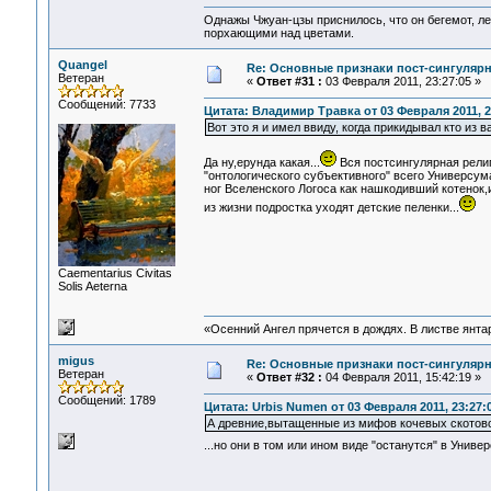
Однажы Чжуан-цзы приснилось, что он бегемот, л
порхающими над цветами.
Quangel
Re: Основные признаки пост-сингулярн
Ветеран
«
Ответ #31 :
03 Февраля 2011, 23:27:05 »
Сообщений: 7733
Цитата: Владимир Травка от 03 Февраля 2011, 2
Вот это я и имел ввиду, когда прикидывал кто из 
Да ну,ерунда какая...
Вся постсингулярная религ
"онтологического субъективного" всего Универсу
ног Вселенского Логоса как нашкодивший котенок,
из жизни подростка уходят детские пеленки...
Сaementarius Civitas
Solis Aeterna
«Осенний Ангел прячется в дождях. В листве янтарн
migus
Re: Основные признаки пост-сингулярн
Ветеран
«
Ответ #32 :
04 Февраля 2011, 15:42:19 »
Сообщений: 1789
Цитата: Urbis Numen от 03 Февраля 2011, 23:27:
А древние,вытащенные из мифов кочевых скотовод
...но они в том или ином виде "останутся" в Унив