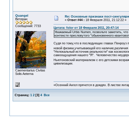
Quangel
Re: Основные признаки пост-сингулярн
Ветеран
«
Ответ #44 :
18 Февраля 2011, 21:12:22 »
Сообщений: 7733
Цитата: folor от 18 Февраля 2011, 20:47:14
Уважаемый Urbis Numen, позвольте заметить, что
контексте пресловутого "обыкновенного квантовог
Судя по тому,что в последующих главах Пенроуз 
новой физики,учитывающей его наличие,различия 
"Нелокальный источник реальности" как космологи
самоощущения нашего "Я". Человечество неудерж
Ньютоновский материализм с его детскими возра
цивилизации.
Сaementarius Civitas
Solis Aeterna
«Осенний Ангел прячется в дождях. В листве янтарн
Страниц:
1
2
[
3
]
4
Все