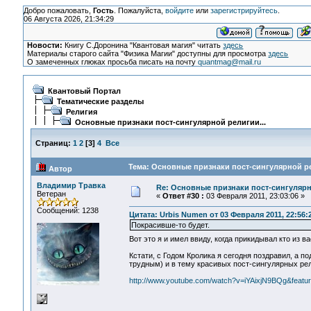
Добро пожаловать,
Гость
. Пожалуйста,
войдите
или
зарегистрируйтесь
.
06 Августа 2026, 21:34:29
Новости:
Книгу С.Доронина "Квантовая магия" читать
здесь
Материалы старого сайта "Физика Магии" доступны для просмотра
здесь
О замеченных глюках просьба писать на почту
quantmag@mail.ru
Квантовый Портал
Тематические разделы
Религия
Основные признаки пост-сингулярной религии...
Страниц:
1
2
[
3
]
4
Все
Тема: Основные признаки пост-сингулярной рел
Автор
Владимир Травка
Re: Основные признаки пост-сингулярн
Ветеран
«
Ответ #30 :
03 Февраля 2011, 23:03:06 »
Сообщений: 1238
Цитата: Urbis Numen от 03 Февраля 2011, 22:56:
Покрасивше-то будет.
Вот это я и имел ввиду, когда прикидывал кто из 
Кстати, с Годом Кролика я сегодня поздравил, а по
трудным) и в тему красивых пост-сингулярных рел
http://www.youtube.com/watch?v=iYAixjN9BQg&featu