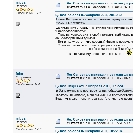
migus
Re: Основные признаки пост-сингулярн
Ветеран
«
Ответ #37 :
07 Февраля 2011, 00:25:47 »
Сообщений: 1789
Цитата: folor от 06 Февраля 2011, 20:10:57
Смею Вас уверить само осознание парадоксальн
"заумных" фэнтэзи...
...а никто и не спорит, что гениальный учёный ум
"неопределённости"!
Просто, хорошо знать свой предмет, ещё недоста
общеодобряемым догмам.
Вот и получается, что хороший физик в первую о
Этим и отличается гений от рядового учёного!
...но без рядовых не было бы и гение
Так что каждому своё Почётное место!
folor
Re: Основные признаки пост-сингулярн
Старожил
«
Ответ #38 :
07 Февраля 2011, 10:22:04 »
Сообщений: 554
Цитата: migus от 07 Февраля 2011, 00:25:47
и быть смелым в противостоянии общеодобряем
Уважаемый коллега, а зачем именно противостоят
Ведь тут может получиться как "в открытую дверь с
migus
Re: Основные признаки пост-сингулярн
Ветеран
«
Ответ #39 :
07 Февраля 2011, 15:20:59 »
Сообщений: 1789
Цитата: folor от 07 Февраля 2011, 10:22:04