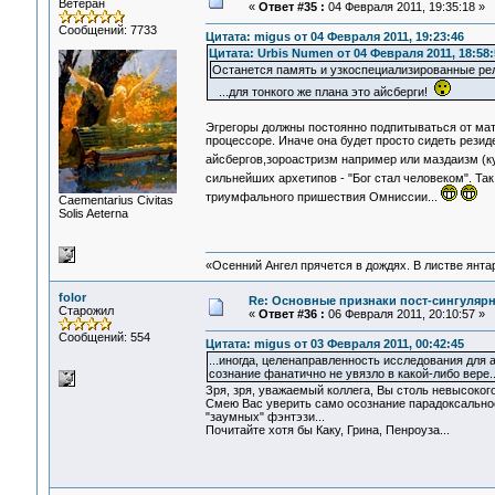
Ветеран
«
Ответ #35 :
04 Февраля 2011, 19:35:18 »
Сообщений: 7733
Цитата: migus от 04 Февраля 2011, 19:23:46
Цитата: Urbis Numen от 04 Февраля 2011, 18:58:
Останется память и узкоспециализированные ре
...для тонкого же плана это айсберги!
Эгрегоры должны постоянно подпитываться от ма
процессоре. Иначе она будет просто сидеть резид
айсбергов,зороастризм например или маздаизм (к
сильнейших архетипов - "Бог стал человеком". Так
триумфального пришествия Омниссии...
Сaementarius Civitas
Solis Aeterna
«Осенний Ангел прячется в дождях. В листве янтарн
folor
Re: Основные признаки пост-сингулярн
Старожил
«
Ответ #36 :
06 Февраля 2011, 20:10:57 »
Сообщений: 554
Цитата: migus от 03 Февраля 2011, 00:42:45
...иногда, целенаправленность исследования для
сознание фанатично не увязло в какой-либо вере... 
Зря, зря, уважаемый коллега, Вы столь невысокого
Смею Вас уверить само осознание парадоксально
"заумных" фэнтэзи...
Почитайте хотя бы Каку, Грина, Пенроуза...