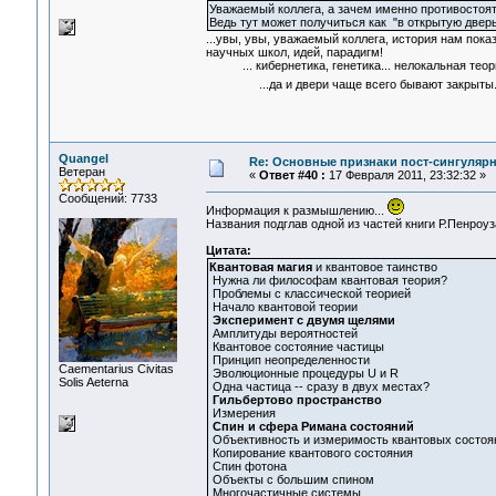
Уважаемый коллега, а зачем именно противостоя
Ведь тут может получиться как "в открытую дверь с
...увы, увы, уважаемый коллега, история нам пока
научных школ, идей, парадигм!
... кибернетика, генетика... нелокальная теори
...да и двери чаще всего бывают закрыты
Quangel
Re: Основные признаки пост-сингулярн
Ветеран
«
Ответ #40 :
17 Февраля 2011, 23:32:32 »
Сообщений: 7733
Информация к размышлению...
Названия подглав одной из частей книги Р.Пенроуз
Цитата:
Квантовая магия
и квантовое таинство
Нужна ли философам квантовая теория?
Проблемы с классической теорией
Начало квантовой теории
Эксперимент с двумя щелями
Амплитуды вероятностей
Квантовое состояние частицы
Принцип неопределенности
Сaementarius Civitas
Эволюционные процедуры U и R
Solis Aeterna
Одна частица -- сразу в двух местах?
Гильбертово пространство
Измерения
Спин и сфера Римана состояний
Объективность и измеримость квантовых состоя
Копирование квантового состояния
Спин фотона
Объекты с большим спином
Многочастичные системы