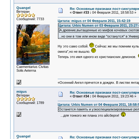
Quangel
Re: Основные признаки пост-сингулярн
Ветеран
«
Ответ #33 :
04 Февраля 2011, 18:58:53 »
Сообщений: 7733
Цитата: migus от 04 Февраля 2011, 15:42:19
Цитата: Urbis Numen от 03 Февраля 2011, 23:27:
А древние,вытащенные из мифов кочевых скотово
...но они в том или ином виде "останутся" в Уни
Ну это само собой.
Сейчас же мы помним культ
омега",но не вышло.
Теперь это имя одного из христианских демонов.
Сaementarius Civitas
Solis Aeterna
«Осенний Ангел прячется в дождях. В листве янтарн
migus
Re: Основные признаки пост-сингулярн
Ветеран
«
Ответ #34 :
04 Февраля 2011, 19:23:46 »
Сообщений: 1789
Цитата: Urbis Numen от 04 Февраля 2011, 18:58:
Останется память и узкоспециализированные рел
...для тонкого же плана это айсберги!
Quangel
Re: Основные признаки пост-сингулярн