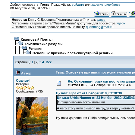
Добро пожаловать,
Гость
. Пожалуйста,
войдите
или
зарегистрируйтесь
.
08 Августа 2026, 04:59:40
Новости:
Книгу С.Доронина "Квантовая магия" читать
здесь
Материалы старого сайта "Физика Магии" доступны для просмотра
здесь
О замеченных глюках просьба писать на почту
quantmag@mail.ru
Квантовый Портал
Тематические разделы
Религия
Основные признаки пост-сингулярной религии...
Страниц:
1
[
2
]
3
4
Все
Тема: Основные признаки пост-сингулярной рел
Автор
Quangel
Re: Основные признаки пост-сингулярн
Ветеран
«
Ответ #15 :
24 Ноября 2010, 07:28:54 »
Сообщений: 7735
Цитата: Pipa от 24 Ноября 2010, 03:38:38
Цитата: Urbis Numen от 23 Ноября 2010, 23:50:3
Офицер кармической полиции.
А чего это у него символ на груди кверху ногами?
Ну пока до решения СИДа официальным символом