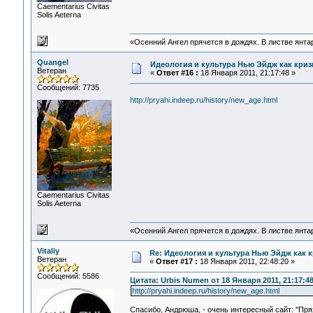
Сaementarius Civitas
Solis Aeterna
«Осенний Ангел прячется в дождях. В листве янтарн
Quangel
Идеология и культура Нью Эйдж как криз
Ветеран
«
Ответ #16 :
18 Января 2011, 21:17:48 »
Сообщений: 7735
http://pryahi.indeep.ru/history/new_age.html
Сaementarius Civitas
Solis Aeterna
«Осенний Ангел прячется в дождях. В листве янтарн
Vitaliy
Re: Идеология и культура Нью Эйдж как 
Ветеран
«
Ответ #17 :
18 Января 2011, 22:48:20 »
Сообщений: 5586
Цитата: Urbis Numen от 18 Января 2011, 21:17:4
http://pryahi.indeep.ru/history/new_age.html
Спасибо, Андрюша, - очень интересный сайт: "Пря