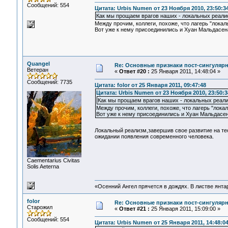
Сообщений: 554
Цитата: Urbis Numen от 23 Ноября 2010, 23:50:3
Как мы прощаем врагов наших - локальных реали
Между прочим, коллеги, похоже, что лагерь "локаль
Вот уже к нему присоединились и Хуан Мальдасена
Quangel
Re: Основные признаки пост-сингулярн
Ветеран
«
Ответ #20 :
25 Января 2011, 14:48:04 »
Сообщений: 7735
Цитата: folor от 25 Января 2011, 09:47:48
Цитата: Urbis Numen от 23 Ноября 2010, 23:50:3
Как мы прощаем врагов наших - локальных реали
Между прочим, коллеги, похоже, что лагерь "локал
Вот уже к нему присоединились и Хуан Мальдасен
Локальный реализм,завершив свое развитие на те
ожидании появления современного человека.
Сaementarius Civitas
Solis Aeterna
«Осенний Ангел прячется в дождях. В листве янтарн
folor
Re: Основные признаки пост-сингулярн
Старожил
«
Ответ #21 :
25 Января 2011, 15:09:00 »
Сообщений: 554
Цитата: Urbis Numen от 25 Января 2011, 14:48:0