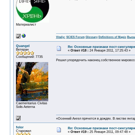
Материалист
Vitaliy:
SCIES Forum
Glossary
Definitions of Magic
Высш
Quangel
Re: Основные признаки пост-сингулярн
Ветеран
«
Ответ #18 :
24 Января 2011, 17:25:43 »
Сообщений: 7735
Решил упорядочить наконец собственное мирово
Сaementarius Civitas
Solis Aeterna
«Осенний Ангел прячется в дождях. В листве янтарн
folor
Re: Основные признаки пост-сингулярн
Старожил
«
Ответ #19 :
25 Января 2011, 09:47:48 »