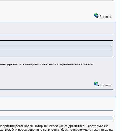
Записан
неандертальцы в ожидании появления современного человека.
Записан
осприятия реальности, который настолько же драматичен, настолько же
тастика. Эти революционные потрясения будут сопровождать наш поход на