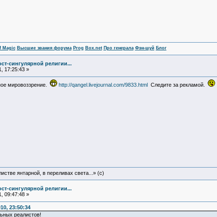
f Magic
Высшие звания форума
Prog
Box.net
Про генерала
Фэн-шуй
Блог
ст-сингулярной религии...
, 17:25:43 »
ное мировоззрение.
http://qangel.livejournal.com/9833.html
Следите за рекламой.
истве янтарной, в переливах света...» (c)
ст-сингулярной религии...
, 09:47:48 »
10, 23:50:34
ьных реалистов!