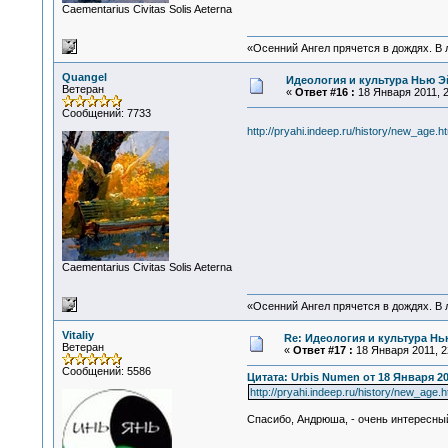
Сaementarius Civitas Solis Aeterna
«Осенний Ангел прячется в дождях. В л
Quangel
Идеология и культура Нью Э
Ветеран
«
Ответ #16 :
18 Января 2011, 2
Сообщений: 7733
http://pryahi.indeep.ru/history/new_age.ht
Сaementarius Civitas Solis Aeterna
«Осенний Ангел прячется в дождях. В л
Vitaliy
Re: Идеология и культура Нь
Ветеран
«
Ответ #17 :
18 Января 2011, 2
Сообщений: 5586
Цитата: Urbis Numen от 18 Января 201
http://pryahi.indeep.ru/history/new_age.h
Спасибо, Андрюша, - очень интересный