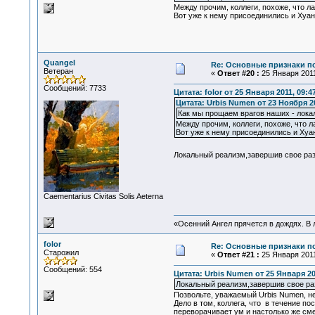
Между прочим, коллеги, похоже, что ла
Вот уже к нему присоединились и Хуан
Quangel
Re: Основные признаки по
Ветеран
«
Ответ #20 :
25 Января 2011
Сообщений: 7733
Цитата: folor от 25 Января 2011, 09:4
Цитата: Urbis Numen от 23 Ноября 20
Как мы прощаем врагов наших - лока
Между прочим, коллеги, похоже, что ла
Вот уже к нему присоединились и Хуа
Локальный реализм,завершив свое раз
Сaementarius Civitas Solis Aeterna
«Осенний Ангел прячется в дождях. В л
folor
Re: Основные признаки по
Старожил
«
Ответ #21 :
25 Января 2011
Сообщений: 554
Цитата: Urbis Numen от 25 Января 201
Локальный реализм,завершив свое раз
Позвольте, уважаемый Urbis Numen, н
Дело в том, коллега, что в течение п
переворачивает ум и настолько же см