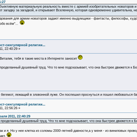
5:27
ъективную материальную реальность вместе с армией изобретательных новаторов и 
 загадку за загадкой, и открывают Вселенную, которая одновременно удивительна, не
ования для армии новаторов задают именно выдумщики - фантасты, философы, художни
 обо всём"...
ст-сингулярной религии...
1, 22:40:29 »
Виталик, тебя в такие места в Интернете заносит
проделанный душевный труд. Что то мне подсказывает, что она быстрее движется к Бог
 бегемот, лежащий в зловонной луже. Он поспешил проснуться и пошел любоваться б
ст-сингулярной религии...
1, 22:56:26 »
аля 2011, 22:40:29
проделанный душевный труд. Что то мне подсказывает, что она быстрее движется к Бо
ак и я. Но у нее клетка из соломы 2000-летней давности,а у меня - из виниловых про
дет.