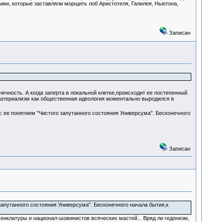
ыми, которые заставляли морщить лоб Аристотеля, Галилея, Ньютона,
Записан
ечность. А когда заперта в локальной клетке,происходит ее постепенный
материализм как общественная идеология моментально выродился в
 ее понятием "Чистого запутанного состояния Универсума". Бесконечного
Записан
запутанного состояния Универсума". Бесконечного начала бытия,к
енклатуры и национал-шовинистов всяческих мастей... Вряд ли гедонизм,