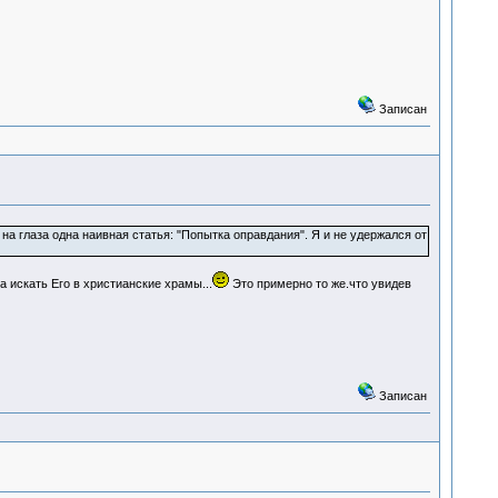
Записан
на глаза одна наивная статья: "Попытка оправдания". Я и не удержался от
 искать Его в христианские храмы...
Это примерно то же.что увидев
Записан