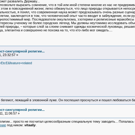
жет развалить Державу...
позвольте выразить сомнение, что в той или иной степени многие из нас не придержив
этом в повседневной жизни; легко обмануться, что лицо природы открывается непоср
кальностью, я понял, что современная наука может предсказывать очень разные сцен
летии, заключается в том, что человеческий опыт часто вводит в заблуждение, если 
нопостижимый мир. Последователи оккультизма, эзотерики и религиозные мракобесы в
нтересны ученому не более городских легенд. Мы должны неутомимо исследовать об
ей природы, – которые слой за слоем снимают одежды космической луковицы, решают 
 элегантна и совершенно не похожа на то, что кто-либо мог ожидать....
ст-сингулярной религии...
, 23:32:57 »
EtcE&feature=related
 бегемот, лежащий в зловонной луже. Он поспешил проснуться и пошел любоваться б
ст-сингулярной религии...
1, 11:06:57 »
елигии... просто не посчитал целесообразным специальную тему заводить... Попалась 
ение
под ником:
vitaaliy
.