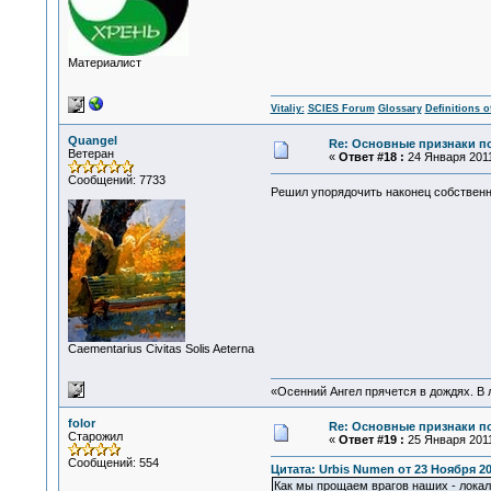
Материалист
Vitaliy:
SCIES Forum
Glossary
Definitions o
Quangel
Re: Основные признаки по
Ветеран
«
Ответ #18 :
24 Января 2011
Сообщений: 7733
Решил упорядочить наконец собствен
Сaementarius Civitas Solis Aeterna
«Осенний Ангел прячется в дождях. В л
folor
Re: Основные признаки по
Старожил
«
Ответ #19 :
25 Января 2011
Сообщений: 554
Цитата: Urbis Numen от 23 Ноября 20
Как мы прощаем врагов наших - локал