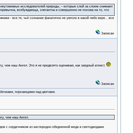
неутомимых исследователей природы, – которые слой за слоем снимают
привычна, возбуждающа, элегантна и совершенно не похожа на то, что
ки - все те, чьё сознание фанатично не увязло в какой-либо вере... все
Записан
у, чем наш Ангел. Это я не предвзято оцениваю, как заядлый атеист.
Записан
абочками, порхающими над цветами.
гу, чем наш Ангел.
водов с сердечником из кислородно-обедненной меди и светодиодами