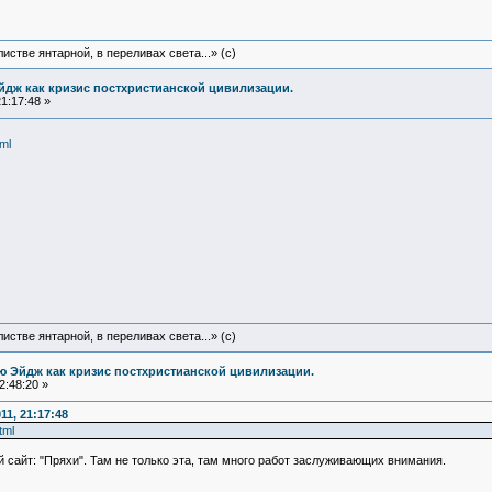
истве янтарной, в переливах света...» (c)
йдж как кризис постхристианской цивилизации.
1:17:48 »
ml
истве янтарной, в переливах света...» (c)
ю Эйдж как кризис постхристианской цивилизации.
2:48:20 »
1, 21:17:48
tml
 сайт: "Пряхи". Там не только эта, там много работ заслуживающих внимания.