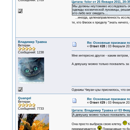
Сообщений: 1789
Цитата: folor от 25 Января 2011, 20:3
Мы должны неутомимо исследовать об
одежды космической луковицы, решают
кто-либо мог ожидать....
...иногда, целенаправленность исслед
те, кто близок к пределу "знать ничего,
Владимир Травка
Re: Основные признаки по
Ветеран
«
Ответ #28 :
03 Февраля 201
Сообщений: 1238
Мне интересно другое - каким ветром, 
А девушку можно только похвалить за 
Однажы Чжуан-цзы приснилось, что он
Quangel
Re: Основные признаки по
Ветеран
«
Ответ #29 :
03 Февраля 201
Сообщений: 7733
Цитата: Владимир Травка от 03 Февр
А девушку можно только похвалить за 
Она просто выбрала свою клетку.
К
перемигивается.
Покрасивше-то бу