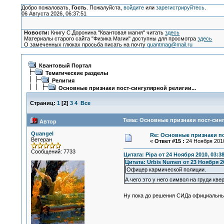
Добро пожаловать,
Гость
. Пожалуйста,
войдите
или
зарегистрируйтесь
.
06 Августа 2026, 06:37:51
Новости:
Книгу С.Доронина "Квантовая магия" читать
здесь
Материалы старого сайта "Физика Магии" доступны для просмотра
здесь
О замеченных глюках просьба писать на почту
quantmag@mail.ru
Квантовый Портал
Тематические разделы
Религия
Основные признаки пост-сингулярной религии...
Страниц:
1
[
2
]
3
4
Все
Тема: Основные признаки пост-синг
Автор
Quangel
Re: Основные признаки по
Ветеран
«
Ответ #15 :
24 Ноября 2010
Сообщений: 7733
Цитата: Pipa от 24 Ноября 2010, 03:3
Цитата: Urbis Numen от 23 Ноября 20
Офицер кармической полиции.
А чего это у него символ на груди кв
Ну пока до решения СИДа официальны