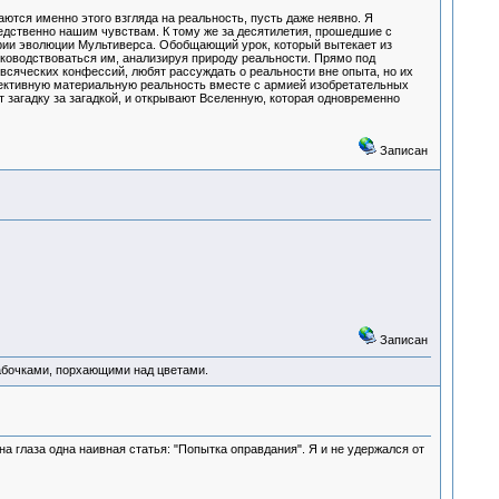
аются именно этого взгляда на реальность, пусть даже неявно. Я
едственно нашим чувствам. К тому же за десятилетия, прошедшие с
арии эволюции Мультиверса. Обобщающий урок, который вытекает из
руководствоваться им, анализируя природу реальности. Прямо под
сяческих конфессий, любят рассуждать о реальности вне опыта, но их
ъективную материальную реальность вместе с армией изобретательных
загадку за загадкой, и открывают Вселенную, которая одновременно
Записан
Записан
абочками, порхающими над цветами.
на глаза одна наивная статья: "Попытка оправдания". Я и не удержался от