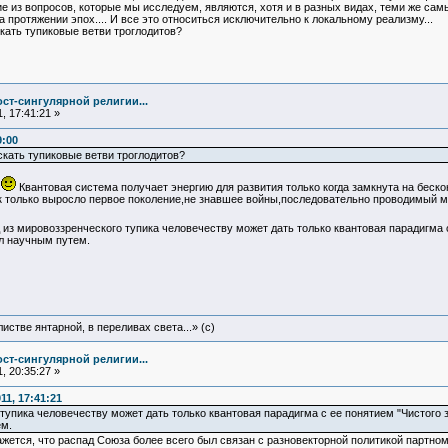
 из вопросов, которые мы исследуем, являются, хотя и в разных видах, теми же сам
 протяжении эпох.... И все это относиться исключительно к локальному реализму...
искать тупиковые ветви троглодитов?
ст-сингулярной религии...
, 17:41:21 »
9:00
искать тупиковые ветви троглодитов?
.
Квантовая система получает энергию для развития только когда замкнута на бескон
к только выросло первое поколение,не знавшее войны,последовательно проводимый 
из мировоззренческого тупика человечеству может дать только квантовая парадигма с
л научным путем.
истве янтарной, в переливах света...» (c)
ст-сингулярной религии...
, 20:35:27 »
1, 17:41:21
тупика человечеству может дать только квантовая парадигма с ее понятием "Чистого 
м.
жется, что распад Союза более всего был связан с разновекторной политикой партном