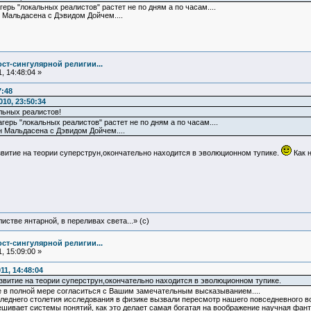
герь "локальных реалистов" растет не по дням а по часам....
 Мальдасена с Дэвидом Дойчем....
ст-сингулярной религии...
, 14:48:04 »
7:48
10, 23:50:34
льных реалистов!
герь "локальных реалистов" растет не по дням а по часам....
н Мальдасена с Дэвидом Дойчем....
витие на теории суперструн,окончательно находится в эволюционном тупике.
Как 
истве янтарной, в переливах света...» (c)
ст-сингулярной религии...
, 15:09:00 »
1, 14:48:04
витие на теории суперструн,окончательно находится в эволюционном тупике.
е в полной мере согласиться с Вашим замечательным высказыванием....
оследнего столетия исследования в физике вызвали пересмотр нашего повседневного в
ешивает системы понятий, как это делает самая богатая на воображение научная фан