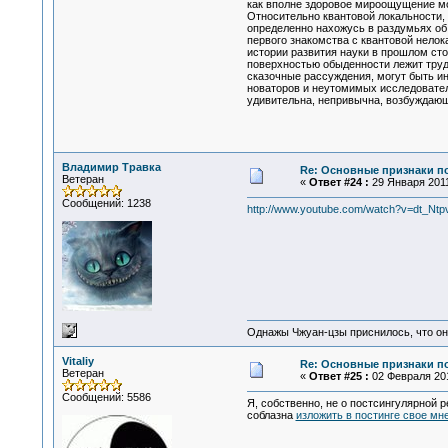
как вполне здоровое мироощущение мо
Относительно квантовой локальности, 
определенно нахожусь в раздумьях об 
первого знакомства с квантовой нело
истории развития науки в прошлом сто
поверхностью обыденности лежит труд
сказочные рассуждения, могут быть и
новаторов и неутомимых исследовател
удивительна, непривычна, возбуждающа,
Владимир Травка
Re: Основные признаки по
Ветеран
«
Ответ #24 :
29 Января 2011
Сообщений: 1238
http://www.youtube.com/watch?v=dt_Ntpv
Однажы Чжуан-цзы приснилось, что он
Vitaliy
Re: Основные признаки по
Ветеран
«
Ответ #25 :
02 Февраля 201
Сообщений: 5586
Я, собственно, не о постсингулярной р
соблазна
изложить в постинге свое мн