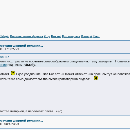
f Magic
Высшие звания форума
Prog
Box.net
Про генерала
Фэн-шуй
Блог
ст-сингулярной религии...
1, 17:33:55 »
:06:57
религии... просто не посчитал целесообразным специальную тему заводить... Попалась 
нение
под ником:
vitaaliy
.
ромает.
Едва убедившись,что Бог есть и может отвечать на просьбы,тут же побежала
кать "я же сама доказательства бытия громовержца видела"...
истве янтарной, в переливах света...» (c)
ст-сингулярной религии...
1, 00:42:45 »