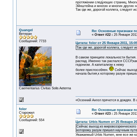
протяжении следующих страниц. Многие
Эйнштейна и многих и многих других на
Так где же, дорогой коллега, следует 
Quangel
Re: Основные признаки по
Ветеран
«
Ответ #22 :
25 Января 2011
Сообщений: 7733
Цитата: folor от 25 Января 2011, 15:0
Так где же, дорогой коллега, следует 
В самом принципе локальности бытия
распад. Именно так распался СССР,ка
гедонизм. А капитализм к нему
более приспособлен.
Сейчас выход 
начала бытия,к которому разум прише
Сaementarius Civitas Solis Aeterna
«Осенний Ангел прячется в дождях. В л
folor
Re: Основные признаки по
Старожил
«
Ответ #23 :
25 Января 2011
Сообщений: 554
Цитата: Urbis Numen от 25 Января 201
Сейчас выход из мировоззренческого 
которому разум пришел научным путе
Уважаемый Urbis Numen, мне все же ка