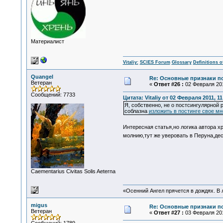
Материалист
Vitaliy:
SCIES Forum
Glossary
Definitions o
Quangel
Re: Основные признаки по
Ветеран
«
Ответ #26 :
02 Февраля 201
Сообщений: 7733
Цитата: Vitaliy от 02 Февраля 2011, 11
Я, собственно, не о постсингулярной 
соблазна
изложить в постинге свое м
Интересная статья,но логика автора х
молнию,тут же уверовать в Перуна,дес
Сaementarius Civitas Solis Aeterna
«Осенний Ангел прячется в дождях. В л
migus
Re: Основные признаки по
Ветеран
«
Ответ #27 :
03 Февраля 201