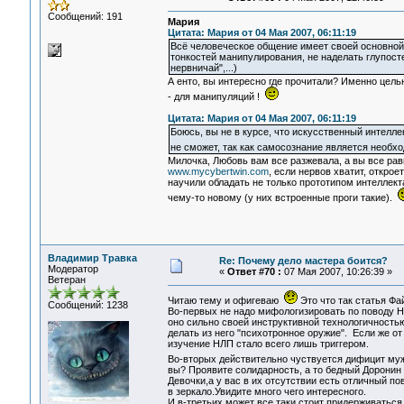
Сообщений: 191
Мария
Цитата: Мария от 04 Мая 2007, 06:11:19
Всё человеческое общение имеет своей основно
тонкостей манипулирования, не наделать глупосте
нервничай",...)
А енто, вы интересно где прочитали? Именно целью
- для манипуляций !
Цитата: Мария от 04 Мая 2007, 06:11:19
Боюсь, вы не в курсе, что искусственный интелл
не сможет, так как самосознание является необ
Милочка, Любовь вам все разжевала, а вы все ра
www.mycybertwin.com
, если нервов хватит, откро
научили обладать не только прототипом интеллекта
чему-то новому (у них встроенные проги такие).
Владимир Травка
Re: Почему дело мастера боится?
Модератор
«
Ответ #70 :
07 Мая 2007, 10:26:39 »
Ветеран
Читаю тему и офигеваю
Это что так статья Ф
Сообщений: 1238
Во-первых не надо мифологизировать по поводу Н
оно сильно своей инструктивной технологичностью
делать из него "психотронное оружие". Если же от
изучение НЛП стало всего лишь триггером.
Во-вторых действительно чуствуется дифицит му
вы? Проявите солидарность, а то бедный Доронин 
Девочки,а у вас в их отсутствии есть отличный п
в зеркало.Увидите много чего интересного.
И в-третьих может все таки стоит придерживатьс