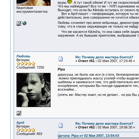
муры
. А тут такой облом! И тут же скороспел
Что мы наблюдаем? Все то же – НЛП оцениваем на 
Квантовая
Выходит, что если бы Kikinda осталась от своего п
инструменталистка
Вот и April пишет – «информации, которую ты не к
действительно, мне совершенно не хочется обмазы
Любовь сочиняет про меня небылицы, демонстрир
тому, что в глазах окружающих не только не найду
Что же касается Kikind’ы, то она сама себя зац
окружения. А ее бывшим приятелям, выбравшим тр
Любовь
Re: Почему дело мастера боится?
Ветеран
«
Ответ #61 :
02 Мая 2007, 17:24:46 »
Сообщений: 7250
Pipa
дорогуша,
не быть как все
(к стати, беловорониз
можно прикладывать массу усилий чтобы выделить
шаблоны и заниматься тем, что действительно инте
оскорбления, которыми Вы походя одариваете тех, 
всезнайки...
(опять же: Мастер знает, но не делает... но раз Вы
April
Re: Почему дело мастера боится?
Ветеран
«
Ответ #62 :
02 Мая 2007, 19:06:30 »
Сообщений: 893
Цитата: Pipa от 02 Мая 2007, 13:54:03