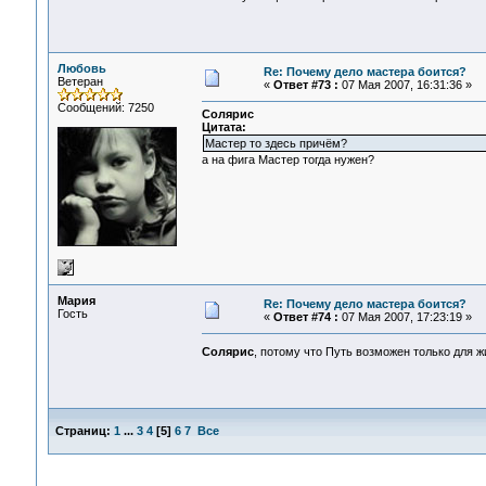
Любовь
Re: Почему дело мастера боится?
Ветеран
«
Ответ #73 :
07 Мая 2007, 16:31:36 »
Сообщений: 7250
Солярис
Цитата:
Мастер то здесь причём?
а на фига Мастер тогда нужен?
Мария
Re: Почему дело мастера боится?
Гость
«
Ответ #74 :
07 Мая 2007, 17:23:19 »
Солярис
, потому что Путь возможен только для
Страниц:
1
...
3
4
[
5
]
6
7
Все