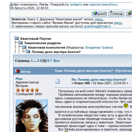
Добро пожаловать,
Гость
. Пожалуйста,
войдите
или
зарегистрируйтесь
.
09 Августа 2026, 12:40:53
Новости:
Книгу С.Доронина "Квантовая магия" читать
здесь
Материалы старого сайта "Физика Магии" доступны для просмотра
здесь
О замеченных глюках просьба писать на почту
quantmag@mail.ru
Квантовый Портал
Тематические разделы
Квантовая психология
(Модератор:
Владимир Травка
)
Почему дело мастера боится?
Страниц:
1
...
3
4
[
5
]
6
7
Все
Тема: Почему дело мастера боится? (Прочитано
Автор
Pipa
Re: Почему дело мастера боится?
Администратор
«
Ответ #60 :
02 Мая 2007, 13:54:03 »
Ветеран
Поскольку на мой ответ Kikind’е появились превр
Сообщений: 3660
Проблема непонимания между черными воронами и
здесь совершенно не обязательно, чтобы белая в
лишь сдвиг в «горизонтальной плоскости». Вот чай
численным анализом многокубитных систем
. 
кроется в устойчивых представлениях о том, что 
В человеческом обществе тому есть и другой анал
дословном русском переводе означает - «если ты т
являются аналогом запаха у животных. Животные н
примере происходит одно и тоже – оценка непонят
Вот Kikinda разочаровалась в приятеле, прошедш