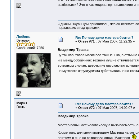
разборками? Это я как модератор ненавязчиво и
Однажы Чжуан-цзы приснилось, что он бегемот, л
порхающими над цветами.
Любовь
Re: Почему дело мастера боится?
Ветеран
«
Ответ #71 :
07 Мая 2007, 11:22:35 »
Сообщений: 7250
Владимир Травка
ну так квантовая магия все-таки Инька, в отличие
и в междусобойчиках техника лушче оттачивается
во всяком случае, девочки не опускаются до ур
но мужского структуризма действительно не хват
Мария
Re: Почему дело мастера боится?
Гость
«
Ответ #72 :
07 Мая 2007, 14:02:07 »
Владимир Травка
Мастер повышает человеческую выживаемость, а 
Кроме того, для меня критерием Мастера является
поэтому я еще не встречала своих Мастеров