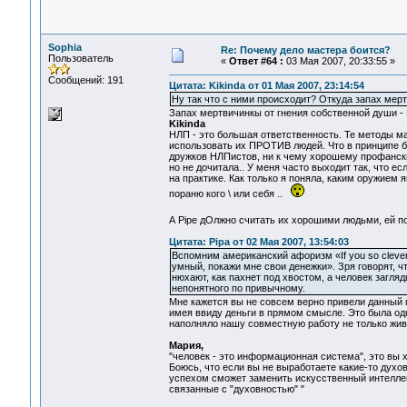
Sophia
Re: Почему дело мастера боится?
Пользователь
«
Ответ #64 :
03 Мая 2007, 20:33:55 »
Сообщений: 191
Цитата: Kikinda от 01 Мая 2007, 23:14:54
Ну так что с ними происходит? Откуда запах мерт
Запах мертвичинкы от гнения собственной души 
Kikinda
НЛП - это большая ответственность. Те методы ма
использовать их ПРОТИВ людей. Что в принципе б
дружков НЛПистов, ни к чему хорошему профански
но не дочитала.. У меня часто выходит так, что ес
на практике. Как только я поняла, каким оружием 
пораню кого \ или себя ..
А Pipе дОлжно считать их хорошими людьми, ей по
Цитата: Pipa от 02 Мая 2007, 13:54:03
Вспомним американский афоризм «If you so clever
умный, покажи мне свои денежки». Зря говорят, ч
нюхают, как пахнет под хвостом, а человек загля
непонятного по привычному.
Мне кажется вы не совсем верно привели данный п
имея ввиду деньги в прямом смысле. Это была одн
наполняло нашу совместную работу не только жив
Мария,
"человек - это информационная система", это вы хо
Боюсь, что если вы не выработаете какие-то дух
успехом сможет заменить искусственный интеллект
связанные с "духовностью" "