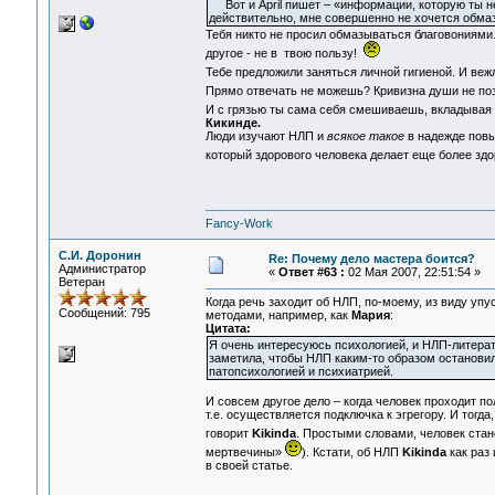
Вот и April пишет – «информации, которую ты не 
действительно, мне совершенно не хочется обмазы
Тебя никто не просил обмазываться благовониями.
другое - не в твою пользу!
Тебе предложили заняться личной гигиеной. И ве
Прямо отвечать не можешь? Кривизна души не п
И с грязью ты сама себя смешиваешь, вкладывая 
Кикинде.
Люди изучают НЛП и
всякое такое
в надежде повыс
который здорового человека делает еще более зд
Fancy-Work
С.И. Доронин
Re: Почему дело мастера боится?
Администратор
«
Ответ #63 :
02 Мая 2007, 22:51:54 »
Ветеран
Когда речь заходит об НЛП, по-моему, из виду уп
Сообщений: 795
методами, например, как
Мария
:
Цитата:
Я очень интересуюсь психологией, и НЛП-литерату
заметила, чтобы НЛП каким-то образом остановил
патопсихологией и психиатрией.
И совсем другое дело – когда человек проходит п
т.е. осуществляется подключка к эгрегору. И тогд
говорит
Kikinda
. Простыми словами, человек ста
мертвечины»
). Кстати, об НЛП
Kikinda
как раз 
в своей статье.