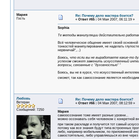
Мария
Re: Почему дело мастера боится?
Гость
«
Ответ #65 :
04 Мая 2007, 06:11:19 »
Sophia
Те методы манипуляции действительно работают
Всё человеческое общение имеет своей основной
тонкостей манипулирования, не наделать глупосте
нервничай",...)
Боюсь, что если вы не выработаете какие-то д
успехом сможет заменить искусственный интелл
вопросы, связанные с "духовностью" "
Боюсь, вы не в курсе, что искусственный интелл
сможет, так как самосознание является необход
Любовь
Re: Почему дело мастера боится?
Ветеран
«
Ответ #66 :
04 Мая 2007, 08:12:59 »
Сообщений: 7250
Мария
самоосознание тоже имеет разные уровни...
можно осознавать себя человеком с конкретной в
при таком раскладе и получится тот самый
искус
потому как все знания будут типа встроенных прог
либо, например мобильником, по приложенной инст
самостоятельно, либо управляешься из вне через в