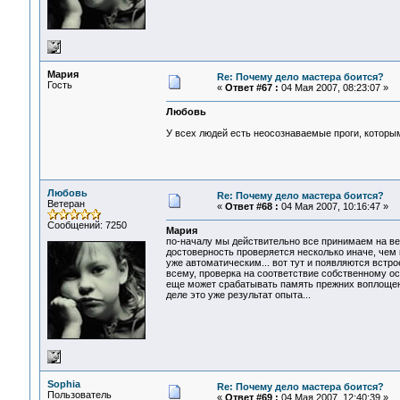
Мария
Re: Почему дело мастера боится?
Гость
«
Ответ #67 :
04 Мая 2007, 08:23:07 »
Любовь
У всех людей есть неосознаваемые проги, которым
Любовь
Re: Почему дело мастера боится?
Ветеран
«
Ответ #68 :
04 Мая 2007, 10:16:47 »
Сообщений: 7250
Мария
по-началу мы действительно все принимаем на веру
достоверность проверяется несколько иначе, чем 
уже автоматическим... вот тут и появляются встрое
всему, проверка на соответствие собственному ос
еще может срабатывать память прежних воплощени
деле это уже результат опыта...
Sophia
Re: Почему дело мастера боится?
Пользователь
«
Ответ #69 :
04 Мая 2007, 12:40:39 »