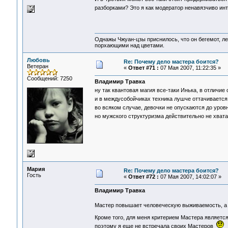
разборками? Это я как модератор ненавязчиво и
Однажы Чжуан-цзы приснилось, что он бегемот, л
порхающими над цветами.
Любовь
Re: Почему дело мастера боится?
Ветеран
«
Ответ #71 :
07 Мая 2007, 11:22:35 »
Сообщений: 7250
Владимир Травка
ну так квантовая магия все-таки Инька, в отличие
и в междусобойчиках техника лушче оттачивается
во всяком случае, девочки не опускаются до ур
но мужского структуризма действительно не хват
Мария
Re: Почему дело мастера боится?
Гость
«
Ответ #72 :
07 Мая 2007, 14:02:07 »
Владимир Травка
Мастер повышает человеческую выживаемость, а 
Кроме того, для меня критерием Мастера является
поэтому я еще не встречала своих Мастеров