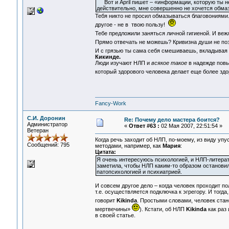
Вот и April пишет – «информации, которую ты не 
действительно, мне совершенно не хочется обмазы
Тебя никто не просил обмазываться благовониями.
другое - не в твою пользу!
Тебе предложили заняться личной гигиеной. И ве
Прямо отвечать не можешь? Кривизна души не п
И с грязью ты сама себя смешиваешь, вкладывая 
Кикинде.
Люди изучают НЛП и
всякое такое
в надежде повыс
который здорового человека делает еще более зд
Fancy-Work
С.И. Доронин
Re: Почему дело мастера боится?
Администратор
«
Ответ #63 :
02 Мая 2007, 22:51:54 »
Ветеран
Когда речь заходит об НЛП, по-моему, из виду уп
Сообщений: 795
методами, например, как
Мария
:
Цитата:
Я очень интересуюсь психологией, и НЛП-литерату
заметила, чтобы НЛП каким-то образом остановил
патопсихологией и психиатрией.
И совсем другое дело – когда человек проходит п
т.е. осуществляется подключка к эгрегору. И тогд
говорит
Kikinda
. Простыми словами, человек ста
мертвечины»
). Кстати, об НЛП
Kikinda
как раз 
в своей статье.