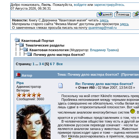
Добро пожаловать,
Гость
. Пожалуйста,
войдите
или
зарегистрируйтесь
.
07 Августа 2026, 06:36:31
Новости:
Книгу С.Доронина "Квантовая магия" читать
здесь
Материалы старого сайта "Физика Магии" доступны для просмотра
здесь
О замеченных глюках просьба писать на почту
quantmag@mail.ru
Квантовый Портал
Тематические разделы
Квантовая психология
(Модератор:
Владимир Травка
)
Почему дело мастера боится?
Страниц:
1
...
3
4
[
5
]
6
7
Все
Тема: Почему дело мастера боится? (Прочитано
Автор
Pipa
Re: Почему дело мастера боится?
Администратор
«
Ответ #60 :
02 Мая 2007, 13:54:03 »
Ветеран
Поскольку на мой ответ Kikind’е появились превр
Сообщений: 3660
Проблема непонимания между черными воронами и
здесь совершенно не обязательно, чтобы белая в
лишь сдвиг в «горизонтальной плоскости». Вот чай
численным анализом многокубитных систем
. 
кроется в устойчивых представлениях о том, что 
В человеческом обществе тому есть и другой анал
дословном русском переводе означает - «если ты т
являются аналогом запаха у животных. Животные н
примере происходит одно и тоже – оценка непонят
Вот Kikinda разочаровалась в приятеле, прошедш