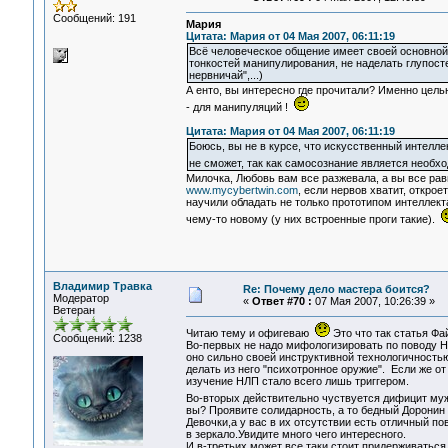
Сообщений: 191
Мария
Цитата: Мария от 04 Мая 2007, 06:11:19
Всё человеческое общение имеет своей основно
тонкостей манипулирования, не наделать глупосте
нервничай",...)
А енто, вы интересно где прочитали? Именно целью
- для манипуляций !
Цитата: Мария от 04 Мая 2007, 06:11:19
Боюсь, вы не в курсе, что искусственный интелл
не сможет, так как самосознание является необ
Милочка, Любовь вам все разжевала, а вы все ра
www.mycybertwin.com
, если нервов хватит, откро
научили обладать не только прототипом интеллекта
чему-то новому (у них встроенные проги такие).
Владимир Травка
Re: Почему дело мастера боится?
Модератор
«
Ответ #70 :
07 Мая 2007, 10:26:39 »
Ветеран
Читаю тему и офигеваю
Это что так статья Ф
Сообщений: 1238
Во-первых не надо мифологизировать по поводу Н
оно сильно своей инструктивной технологичностью
делать из него "психотронное оружие". Если же от
изучение НЛП стало всего лишь триггером.
Во-вторых действительно чуствуется дифицит му
вы? Проявите солидарность, а то бедный Доронин 
Девочки,а у вас в их отсутствии есть отличный п
в зеркало.Увидите много чего интересного.
И в-третьих может все таки стоит придерживатьс