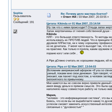
Sophia
Re: Почему дело мастера боится?
Пользователь
«
Ответ #64 :
03 Мая 2007, 20:33:55 »
Сообщений: 191
Цитата: Kikinda от 01 Мая 2007, 23:14:54
Ну так что с ними происходит? Откуда запах мерт
Запах мертвичинкы от гнения собственной души 
Kikinda
НЛП - это большая ответственность. Те методы ма
использовать их ПРОТИВ людей. Что в принципе б
дружков НЛПистов, ни к чему хорошему профански
но не дочитала.. У меня часто выходит так, что ес
на практике. Как только я поняла, каким оружием 
пораню кого \ или себя ..
А Pipе дОлжно считать их хорошими людьми, ей по
Цитата: Pipa от 02 Мая 2007, 13:54:03
Вспомним американский афоризм «If you so clever
умный, покажи мне свои денежки». Зря говорят, ч
нюхают, как пахнет под хвостом, а человек загля
непонятного по привычному.
Мне кажется вы не совсем верно привели данный п
имея ввиду деньги в прямом смысле. Это была одн
наполняло нашу совместную работу не только жив
Мария,
"человек - это информационная система", это вы хо
Боюсь, что если вы не выработаете какие-то дух
успехом сможет заменить искусственный интеллект
связанные с "духовностью" "