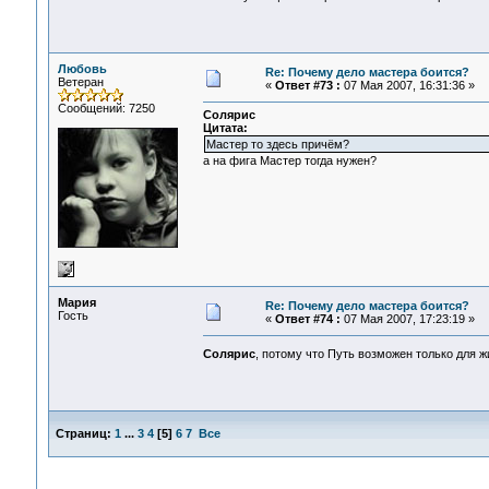
Любовь
Re: Почему дело мастера боится?
Ветеран
«
Ответ #73 :
07 Мая 2007, 16:31:36 »
Сообщений: 7250
Солярис
Цитата:
Мастер то здесь причём?
а на фига Мастер тогда нужен?
Мария
Re: Почему дело мастера боится?
Гость
«
Ответ #74 :
07 Мая 2007, 17:23:19 »
Солярис
, потому что Путь возможен только для
Страниц:
1
...
3
4
[
5
]
6
7
Все