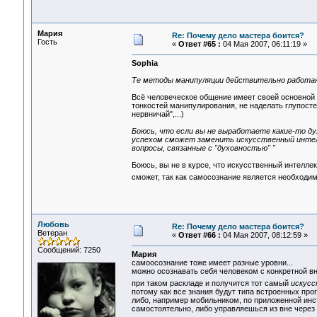
Мария
Re: Почему дело мастера боится?
Гость
«
Ответ #65 :
04 Мая 2007, 06:11:19 »
Sophia
Те методы манипуляции действительно работают
Всё человеческое общение имеет своей основной
тонкостей манипулирования, не наделать глупосте
нервничай",...)
Боюсь, что если вы не выработаете какие-то д
успехом сможет заменить искусственный интелл
вопросы, связанные с "духовностью" "
Боюсь, вы не в курсе, что искусственный интелл
сможет, так как самосознание является необход
Любовь
Re: Почему дело мастера боится?
Ветеран
«
Ответ #66 :
04 Мая 2007, 08:12:59 »
Сообщений: 7250
Мария
самоосознание тоже имеет разные уровни...
можно осознавать себя человеком с конкретной в
при таком раскладе и получится тот самый
искус
потому как все знания будут типа встроенных прог
либо, например мобильником, по приложенной инст
самостоятельно, либо управляешься из вне через в