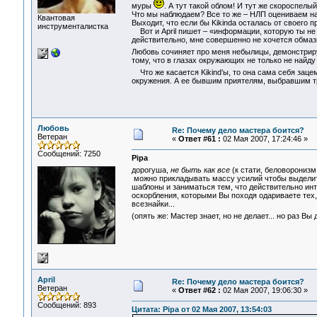
муры
. А тут такой облом! И тут же скороспел
Что мы наблюдаем? Все то же – НЛП оцениваем на 
Квантовая
Выходит, что если бы Kikinda осталась от своего п
инструменталистка
Вот и April пишет – «информации, которую ты не к
действительно, мне совершенно не хочется обмазы
Любовь сочиняет про меня небылицы, демонстрир
тому, что в глазах окружающих не только не найду
Что же касается Kikind’ы, то она сама себя зац
окружения. А ее бывшим приятелям, выбравшим тр
Любовь
Re: Почему дело мастера боится?
Ветеран
«
Ответ #61 :
02 Мая 2007, 17:24:46 »
Сообщений: 7250
Pipa
дорогуша,
не быть как все
(к стати, беловорониз
можно прикладывать массу усилий чтобы выделить
шаблоны и заниматься тем, что действительно инте
оскорбления, которыми Вы походя одариваете тех, 
всезнайки...
(опять же: Мастер знает, но не делает... но раз Вы
April
Re: Почему дело мастера боится?
Ветеран
«
Ответ #62 :
02 Мая 2007, 19:06:30 »
Сообщений: 893
Цитата: Pipa от 02 Мая 2007, 13:54:03