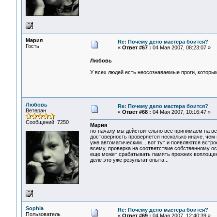
Мария
Re: Почему дело мастера боится?
Гость
«
Ответ #67 :
04 Мая 2007, 08:23:07 »
Любовь
У всех людей есть неосознаваемые проги, которым
Любовь
Re: Почему дело мастера боится?
Ветеран
«
Ответ #68 :
04 Мая 2007, 10:16:47 »
Сообщений: 7250
Мария
по-началу мы действительно все принимаем на веру
достоверность проверяется несколько иначе, чем 
уже автоматическим... вот тут и появляются встрое
всему, проверка на соответствие собственному ос
еще может срабатывать память прежних воплощени
деле это уже результат опыта...
Sophia
Re: Почему дело мастера боится?
Пользователь
«
Ответ #69 :
04 Мая 2007, 12:40:39 »