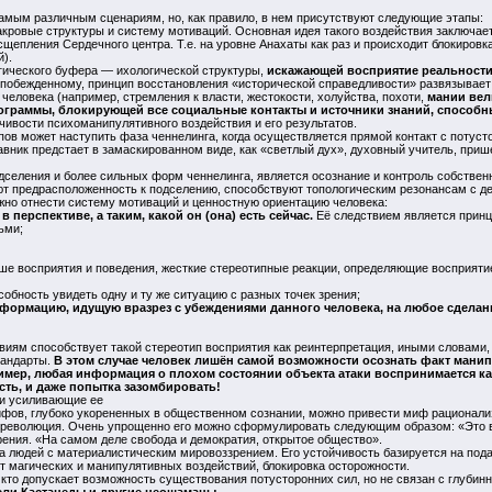
амым различным сценариям, но, как правило, в нем присутствуют следующие этапы:
акровые структуры и систему мотиваций. Основная идея такого воздействия заключае
сщепления Сердечного центра. Т.е. на уровне Анахаты как раз и происходит блокировк
).
гического буфера — ихологической структуры,
искажающей восприятие реальност
побежденному, принцип восстановления «исторической справедливости» развязывает р
 человека (например, стремления к власти, жестокости, холуйства, похоти,
мании ве
ограммы, блокирующей все социальные контакты и источники знаний, способн
чивости психоманипулятивного воздействия и его результатов.
ов может наступить фаза ченнелинга, когда осуществляется прямой контакт с потуст
вник предстает в замаскированном виде, как «светлый дух», духовный учитель, пришел
селения и более сильных форм ченнелинга, является осознание и контроль собстве
ют предрасположенность к подселению, способствуют топологическим резонансам с д
но отнести систему мотиваций и ценностную ориентацию человека:
 перспективе, а таким, какой он (она) есть сейчас.
Её следствием является принци
ьми;
 восприятия и поведения, жесткие стереотипные реакции, определяющие восприятие
собность увидеть одну и ту же ситуацию с разных точек зрения;
формацию, идущую вразрез с убеждениями данного человека, на любое сделанн
виям способствует такой стереотип восприятия как реинтерпретация, иными словами
тандарты.
В этом случае человек лишён самой возможности осознать факт мани
мер, любая информация о плохом состоянии объекта атаки воспринимается как 
сть, и даже попытка зазомбировать!
и усиливающие ее
ифов, глубоко укорененных в общественном сознании, можно привести миф рационализм
революция. Очень упрощенно его можно сформулировать следующим образом: «Это вс
ния. «На самом деле свобода и демократия, открытое общество».
а людей с материалистическим мировоззрением. Его устойчивость базируется на подав
т магических и манипулятивных воздействий, блокировка осторожности.
кто допускает возможность существования потусторонних сил, но не связан с глуби