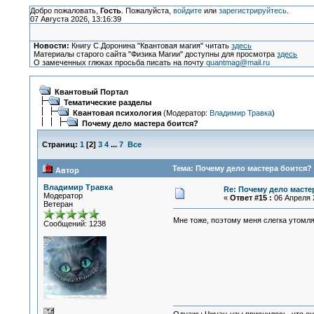
Добро пожаловать,
Гость
. Пожалуйста,
войдите
или
зарегистрируйтесь
.
07 Августа 2026, 13:16:39
Новости:
Книгу С.Доронина "Квантовая магия" читать
здесь
Материалы старого сайта "Физика Магии" доступны для просмотра
здесь
О замеченных глюках просьба писать на почту
quantmag@mail.ru
Квантовый Портал
Тематические разделы
Квантовая психология
(Модератор:
Владимир Травка
)
Почему дело мастера боится?
Страниц:
1
[
2
]
3
4
...
7
Все
Тема: Почему дело мастера боится? 
Автор
Владимир Травка
Re: Почему дело масте
Модератор
«
Ответ #15 :
06 Апреля 2
Ветеран
Мне тоже, поэтому меня слегка утомл
Сообщений: 1238