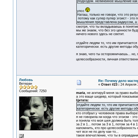
подходом. нелинейное мышление как р
упсс
Наташ, только не говори, что это резул
потому как супер пупер эгоист - это 
мышления представлена радиусом, а во
смотря, что ты вкладываешь в понятие 
мы же знаем, что без эго ценности бу
ничего нового здесь не светит.
отдайте людям то, что им причитается 
категорически. есть другие методы об
я знаю, чего ты осторожничаешь... но,
целесообразности, личная ответственн
Любовь
Re: Почему дело масте
Ветеран
«
Ответ #23 :
24 Апреля 2
Сообщений: 7250
maria
, не агитируй меня за право выбо
а это ваще шедевр, который показывае
Цитата:
отдайте людям то, что им причитается 
категорически. есть другие методы об
кто отобрал у человеков права выбора? 
я не говорила ни когда что эгоизм - э
и поняла что моя шея должна быть толь
за 2 в 1... потом за 3 в 1, потом за 4 в 1..
напомнить, кто про целесообразность н
чет все не по делу как-то...
такое впечатление, что ты в оправдани