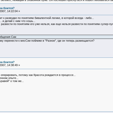
 бегемот, лежащий в зловонной луже. Он поспешил проснуться и пошел любоваться б
ра боится?
007, 14:22:04 »
т к разводке по понятиям бивалентной логике, в которой всегда - либо...
. и делай с ним что хошь...
развести по понятиям его уже нельзя, как еще нельзя развести по понятиям супер-пупе
 общения Сии
му перенести к месСии поближе в "Разное", где он теперь размещается?
ра боится?
007, 14:38:49 »
оперировать, потому как Красота рождается в процессе...
енном опыте...
равей" о том же...