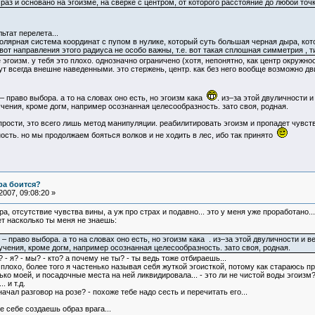
аз и основано на эгоизме, на сверке с центром, от которого расстояние до любой то
ьтат перелета...
полярная система координат с пупом в нулике, который суть большая черная дыра, кот
т направления этого радиуса не особо важны, т.е. вот такая сплошная симметрия , ти
эгоизм. у тебя это плохо. однозначно ограничено (хотя, непонятно, как центр окружн
дут всегда внешне наведенными. это стержень, центр. как без него вообще возможно дв
– право выбора. а то на словах оно есть, но эгоизм кака
. из–за этой двуличности и
учения, кроме догм, например осознанная целесообразность. зато своя, родная.
 прости, это всего лишь метод манипуляции. реабилитировать эгоизм и пропадет чувств
ость. но мы продолжаем бояться волков и не ходить в лес, ибо так принято
ра боится?
007, 09:08:20 »
ра, отсутствие чувства вины, а уж про страх и подавно... это у меня уже проработано...
т насколько ты меня не знаешь:
– право выбора. а то на словах оно есть, но эгоизм кака . из–за этой двуличности и в
учения, кроме догм, например осознанная целесообразность. зато своя, родная.
- я? - мы? - кто? а почему не ты? - ты ведь тоже отбираешь...
то плохо, более того я частенько называя себя жуткой эгоисткой, потому как стараюсь 
ко моей, и посадочные места на ней ликвидировала... - это ли не чистой воды эгоизм? 
. и т.д.
ачал разговор на розе? - похоже тебе надо сесть и перечитать его...
е себе создаешь образ врага...