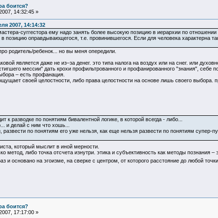
ра боится?
007, 14:32:45 »
ля 2007, 14:14:32
астера-суггестора ему надо занять более высокую позицию в иерархии по отношении к
 в позицию оправдывающегося, т.е. провинившегося. Если для человека характерна така
про родитель/ребенок... но вы меня опередили.
ковой является даже не из–за денег. это типа налога на воздух или на снег. или духов
остигшего мессии" дать крохи профильтрованного и профанированного "знания", себе п
ыбора – есть профанация.
е ощущает своей целостности, либо права целостности на основе лишь своего выбора.
т к разводке по понятиям бивалентной логике, в которой всегда - либо...
. и делай с ним что хошь...
 развести по понятиям его уже нельзя, как еще нельзя развести по понятиям супер-пуп
иста, который мыслит в иной мерности.
ько метод, либо точка отсчета изнутри. этика и субъективность как методы познания 
з и основано на эгоизме, на сверке с центром, от которого расстояние до любой точ
ра боится?
007, 17:17:00 »