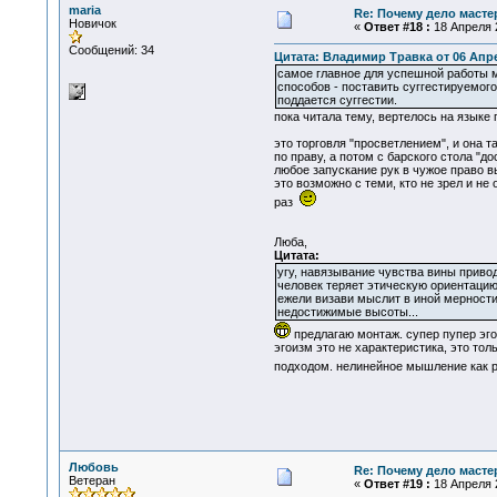
maria
Re: Почему дело масте
Новичок
«
Ответ #18 :
18 Апреля 2
Сообщений: 34
Цитата: Владимир Травка от 06 Апре
самое главное для успешной работы м
способов - поставить суггестируемого
поддается суггестии.
пока читала тему, вертелось на языке 
это торговля "просветлением", и она та
по праву, а потом с барского стола "д
любое запускание рук в чужое право в
это возможно с теми, кто не зрел и н
раз
Люба,
Цитата:
угу, навязывание чувства вины приводи
человек теряет этическую ориентацию..
ежели визави мыслит в иной мерности,
недостижимые высоты...
предлагаю монтаж. супер пупер эго
эгоизм это не характеристика, это тол
подходом. нелинейное мышление как ра
Любовь
Re: Почему дело масте
Ветеран
«
Ответ #19 :
18 Апреля 2