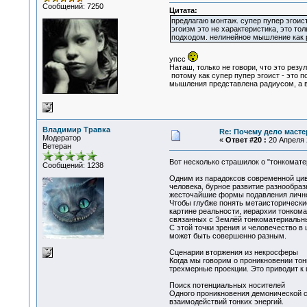
Сообщений: 7250
Цитата:
предлагаю монтаж. супер пупер эгоис
эгоизм это не характеристика, это то
подходом. нелинейное мышление как р
упсс
Наташ, только не говори, что это резул
потому как супер пупер эгоист - это 
мышления представлена радиусом, а во
Владимир Травка
Re: Почему дело масте
Модератор
«
Ответ #20 :
20 Апреля 2
Ветеран
Вот несколько страшилок о "тонкома
Сообщений: 1238
Одним из парадоксов современной циви
человека, бурное развитие разнообра
жесточайшие формы подавления личнос
Чтобы глубже понять метаисторически
картине реальности, иерархии тонком
связанных с Землёй тонкоматериальны
С этой точки зрения и человечество в
может быть совершенно разным.
Сценарии вторжения из некросферы
Когда мы говорим о проникновении тон
трехмерные проекции. Это приводит к
Поиск потенциальных носителей
Одного проникновения демонической с
взаимодействий тонких энергий.