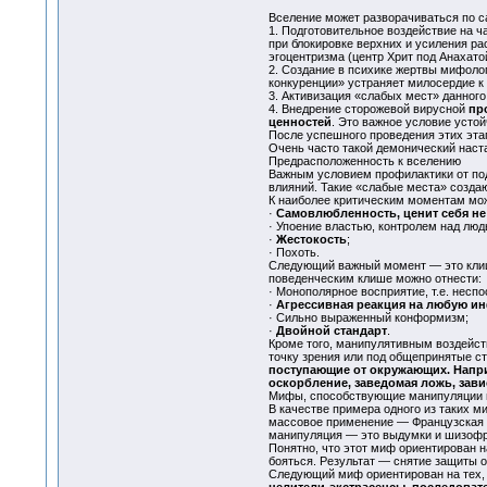
Вселение может разворачиваться по с
1. Подготовительное воздействие на ч
при блокировке верхних и усиления ра
эгоцентризма (центр Хрит под Анахатой
2. Создание в психике жертвы мифоло
конкуренции» устраняет милосердие к 
3. Активизация «слабых мест» данного
4. Внедрение сторожевой вирусной
пр
ценностей
. Это важное условие устой
После успешного проведения этих этап
Очень часто такой демонический наста
Предрасположенность к вселению
Важным условием профилактики от под
влияний. Такие «слабые места» созда
К наиболее критическим моментам мож
·
Самовлюбленность, ценит себя не в
· Упоение властью, контролем над люд
·
Жестокость
;
· Похоть.
Следующий важный момент — это клише
поведенческим клише можно отнести:
· Монополярное восприятие, т.е. неспо
·
Агрессивная реакция на любую ин
· Сильно выраженный конформизм;
·
Двойной стандарт
.
Кроме того, манипулятивным воздейст
точку зрения или под общепринятые с
поступающие от окружающих. Напри
оскорбление, заведомая ложь, зави
Мифы, способствующие манипуляции 
В качестве примера одного из таких м
массовое применение — Французская 
манипуляция — это выдумки и шизофре
Понятно, что этот миф ориентирован н
бояться. Результат — снятие защиты о
Следующий миф ориентирован на тех, 