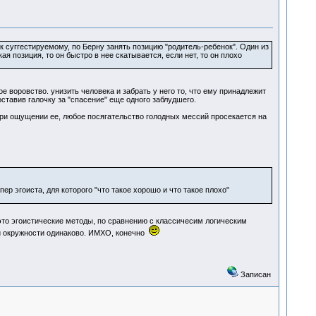
 суггестируемому, по Берну занять позицию "родитель-ребенок". Один из
я позиция, то он быстро в нее скатывается, если нет, то он плохо
ное воровство. унизить человека и забрать у него то, что ему принадлежит
оставив галочку за "спасение" еще одного заблудшего.
 при ощущении ее, любое посягательство голодных мессий просекается на
ер эгоиста, для которого "что такое хорошо и что такое плохо"
– это эгоистические методы, по сравнению с классичесим логическим
ки окружности одинаково. ИМХО, конечно
Записан