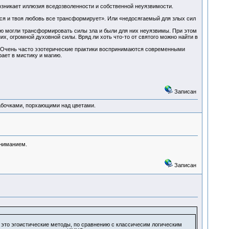
озникает иллюзия вседозволенности и собственной неуязвимости.
ся и твоя любовь все трансформирует». Или «недосягаемый для злых сил
ью могли трансформировать силы зла и были для них неуязвимы. При этом
х, огромной духовной силы. Вряд ли хоть что-то от святого можно найти в
Очень часто эзотерические практики воспринимаются современными
рает в мистику и магию.
Записан
абочками, порхающими над цветами.
ониманием.
Записан
 – это эгоистические методы, по сравнению с классичесим логическим