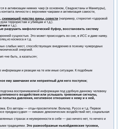
тся в активизации нижних чакр (в основном, Свадхистаны и Манипуры),
а контакта личности с верхними чакрами и активизация самости,
и,
снимающей чувство вины, совести
(например, стереотип «здоровой
уки террористам и убийцам и т.д.).
личия
и т.д.).
ые разрушить мифологический буфер, восстановить систему
оронней сущностью. Это может происходить во сне, в ИСС и даже наяву.
ец из космоса и т.д.
нных слабых мест, способствующих внедрению в психику чужеродных
емонической энергией.
п «не быть, а казаться»;
 информации и реакции на те или иные ситуации. К подобным
ое ему замечание или неприятный для него поступок
;
, подгонка воспринимаемой информации под удобную данному человеку
пулятивного воздействия или услышать тревожные сигналы,
попытка давления, негативное отношение к нему и к ней,
а. Его авторы — отцы-просветители: Вольтер, Руссо и т.д. Первое
е предрассудки» — никаких демонических воздействий нет, социальная
ленных страхах и неуверенности в себе — раз ничего нет, то нечего и
нными традициями.
Это разнообразные ньюэйджевские тусовки,