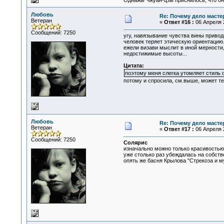
Однажы Чжуан-цзы приснилось, что он
Любовь
Re: Почему дело масте
Ветеран
«
Ответ #16 :
06 Апреля 2
Сообщений: 7250
угу, навязывание чувства вины приводи
человек теряет этическую ориентацию..
ежели визави мыслит в иной мерности, 
недостижимые высоты...
Цитата:
поэтому меня слегка утомляет стиль
потому и спросила, см.выше, может те
Любовь
Re: Почему дело масте
Ветеран
«
Ответ #17 :
06 Апреля 2
Сообщений: 7250
Солярис
изначально можно только красивостью 
уже столько раз убеждалась на собств
опять же басня Крылова "Стрекоза и му