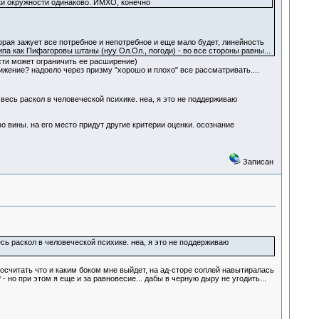
чки окружности одинаково. ИМХО, конечно
орая зажует все потребное и непотребное и еще мало будет, линейность
па как Пифагоровы штаны (нуу Ол.Ол., погоди) - во все стороны равны...
ости может ограничить ее расширение)
ижение? надоело через призму "хорошо и плохо" все рассматривать....
 весь раскол в человеческой психике. неа, я это не поддерживаю
о вины. на его место придут другие критерии оценки. осознание
Записан
есь раскол в человеческой психике. неа, я это не поддерживаю
просчитать что и каким боком мне выйдет, на ад-сторе соплей навытиралась
- но при этом я еще и за равновесие... дабы в черную дыру не угодить...