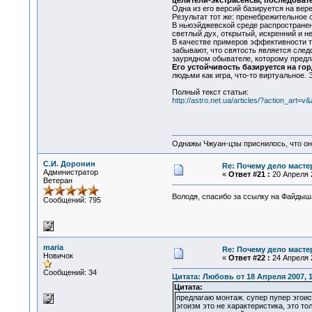
целители-экстрасенсы, последоват
Одна из его версий базируется на ве
Результат тот же: пренебрежительное
В ньюэйджевской среде распространен
светлый дух, открытый, искренний и н
В качестве примеров эффективности т
забывают, что святость является след
заурядном обывателе, которому предл
Его устойчивость базируется на го
людьми как игра, что-то виртуальное. 
Полный текст cтатьи:
http://astro.net.ua/articles/?action_art=v
Однажы Чжуан-цзы приснилось, что он
С.И. Доронин
Re: Почему дело масте
Администратор
«
Ответ #21 :
20 Апреля 2
Ветеран
Володя, спасибо за ссылку на Файдыш
Сообщений: 795
maria
Re: Почему дело масте
Новичок
«
Ответ #22 :
24 Апреля 2
Сообщений: 34
Цитата: Любовь от 18 Апреля 2007, 1
Цитата:
предлагаю монтаж. супер пупер эгоис
эгоизм это не характеристика, это то