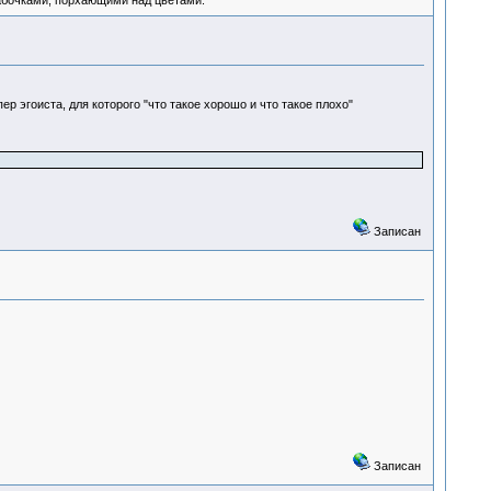
абочками, порхающими над цветами.
р эгоиста, для которого "что такое хорошо и что такое плохо"
Записан
Записан