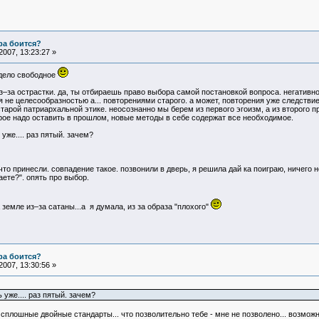
ра боится?
007, 13:23:27 »
 дело свободное
из–за острастки. да, ты отбираешь право выбора самой постановкой вопроса. негати
 не целесообразностью а... повторениями старого. а может, повторения уже следствие
старой патриархальной этике. неосознанно мы берем из первого эгоизм, а из второго
рое надо оставить в прошлом, новые методы в себе содержат все необходимое.
же.... раз пятый. зачем?
то принесли. совпадение такое. позвонили в дверь, я решила дай ка поиграю, ничего н
ете?". опять про выбор.
 земле из–за сатаны...а я думала, из за образа "плохого"
ра боится?
007, 13:30:56 »
уже.... раз пятый. зачем?
, сплошные двойные стандарты... что позволительно тебе - мне не позволено... возмо