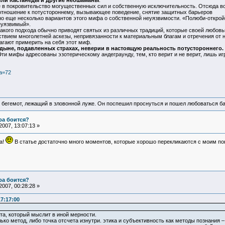
ели Кастанеды и другие неошаманы
.
ре в покровительство могущественных сил и собственную исключительность. Отсюда в
 отношение к потустороннему, вызывающее поведение, снятие защитных барьеров
о еще несколько вариантов этого мифа о собственной неуязвимости. «Полюби-открой
еуязвимый».
акого подхода обычно приводят святых из различных традиций, которые своей любов
ствием многолетней аскезы, непривязанности к материальным благам и отречения от ни
агают примерить на себя этот миф.
рдыне, подавленных страхах, неверии в настоящую реальность потустороннего.
Эти мифы адресованы эзотерическому андеграунду, тем, кто верит и не верит, лишь иг
&a=72
 бегемот, лежащий в зловонной луже. Он поспешил проснуться и пошел любоваться б
ра боится?
007, 13:07:13 »
а!
В статье достаточно много моментов, которые хорошо перекликаются с моим п
ра боится?
007, 00:28:28 »
7:17:00
та, который мыслит в иной мерности.
лько метод, либо точка отсчета изнутри. этика и субъективность как методы познания