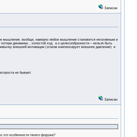
Записан
вное мышление. вообще, наверно любое мышление становится негативным и
 потери динамики... холостой ход. а о целесообразности – нельзя быть
 привычку внешней мотивации (эгоизм компенсирует внешнее давление) и
еспроста не бывает.
Записан
жно это особенности твоего форума?