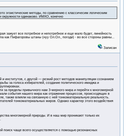
– это эгоистические методы, по сравнению с классичесим логическим
чки окружности одинаково. ИМХО, конечно
орая зажует все потребное и непотребное и еще мало будет, линейность
а как Пифагоровы штаны (нуу Ол.Ол., погоди) - во все стороны равны...
Записан
 и институтов, с другой — резкий рост методов манипуляции сознанием
рьбы за голоса избирателей, создание политического имиджа и
руппировках.
ти за пределы привычного нам 3-мерного мира и перейти к многомерной
имали события нашего мира как отражение процессов, происходящих в
е, также влияли на связанную с ней тонкоматериальную реальность.
битателей тонкоматериальных миров. Однако характер этого воздействия
щества многомерной природы. И в наш мир проникают только их
.
ой поиск чаще всего осуществляется с помощью резонансных