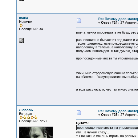
maria
Re: Почему дело масте
Новичок
«
Ответ #24 :
27 Апреля 2
Сообщений: 34
впечатления опровергать не буду, это
равновесие не бывает из под палки и 
теряет динамику, если руководствуется
наполовину в телеме, а наполовину в 
получаем инвалидов. я так думаю, ста
про посадочные места ты упоминаешь у
хихи. мне стророжевую башню только ч
на обложке – "какую религию вы выбира
а еще рассказали, что так много зла на
Любовь
Re: Почему дело масте
Ветеран
«
Ответ #25 :
27 Апреля 2
Сообщений: 7250
Цитата:
про посадочные места ты упоминаешь 
угу... в чужом глазу...
ты ни как не хочешь играть на равных