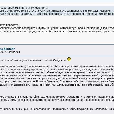
та, который мыслит в иной мерности.
лько метод, либо точка отсчета изнутри. этика и субъективность как методы познания 
аз и основано на эгоизме, на сверке с центром, от которого расстояние до любой то
ьтат перелета...
полярная система координат с пупом в нулике, который суть большая черная дыра, кот
т направления этого радиуса не особо важны, т.е. вот такая сплошная симметрия , тип
ра боится?
007, 11:18:29 »
териальном" манипулировании от Евгения Файдыша
лизации является, с одной стороны, все большее развитие демократических традиций
зных технологий манипулирования. Это и навязчивая реклама, и изощренные формы бо
ти в псевдорелигиозных сектах, тайных обществах и экстремистских политических г
е корни манипуляции, вселения и психоэнергетического паразитизма, необходимо вый
атериальных миров. Как уже говорилось, люди традиционной культуры всегда восприн
х пространствах — мирах Богов и Демонов. При этом события, происходящие на Земл
 целом, и отдельные его представители постоянно испытывают на себе воздействие о
коматериальных сущностей в наш мир, не следует забывать, что это, как правило, су
 целому ряду необычных свойств, резко отличающихся от нашего повседневного опыта
ущности в наш мир еще недостаточно. Необходимо найти подходящих носителей. Так