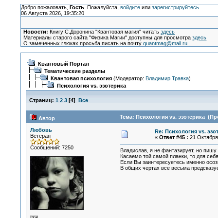
Добро пожаловать,
Гость
. Пожалуйста,
войдите
или
зарегистрируйтесь
.
06 Августа 2026, 19:35:20
Новости:
Книгу С.Доронина "Квантовая магия" читать
здесь
Материалы старого сайта "Физика Магии" доступны для просмотра
здесь
О замеченных глюках просьба писать на почту
quantmag@mail.ru
Квантовый Портал
Тематические разделы
Квантовая психология
(Модератор:
Владимир Травка
)
Психология vs. эзотерика
Страниц:
1
2
3
[
4
]
Все
Тема: Психология vs. эзотерика (Пр
Автор
Любовь
Re: Психология vs. эзо
Ветеран
«
Ответ #45 :
21 Октября 
Сообщений: 7250
Владислав, я не фантазирует, но пишу
Касаемо той самой планки, то для себя
Если Вы заинтересуетесь именно осоз
В общих чертах все весьма предсказуе