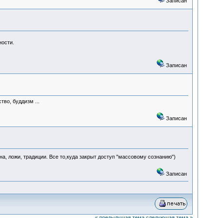
Записан
ности.
Записан
во, буддизм ...
Записан
на, ложи, традиции. Все то,куда закрыт доступ "массовому сознанию")
Записан
« предыдущая тема
следующая тема »