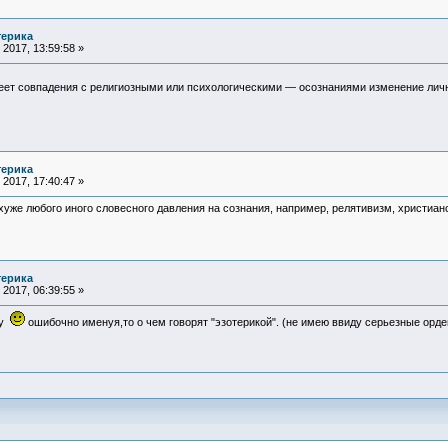
терика
2017, 13:59:58 »
меет совпадения с религиозными или психологическими — осознаниями изменение лич
терика
2017, 17:40:47 »
хуже любого иного словесного давления на сознания, например, релятивизм, христианст
терика
2017, 06:39:55 »
ку
ошибочно именуя,то о чем говорят "эзотерикой". (не имею ввиду серьезные орде