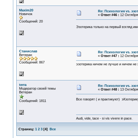
Maxim20
Re: Психология vs. эзо
Новичок
«
Ответ #46 :
12 Октября 
Сообщений: 20
Эзотерика только на первый взгляд и
Станислав
Re: Психология vs. эзо
Ветеран
«
Ответ #47 :
12 Октября 
Сообщений: 867
эзотерика ничем не лучше и ничем не 
terra
Re: Психология vs. эзо
Модератор своей темы
«
Ответ #48 :
13 Октября 
Ветеран
Все говорят ( и практикуют) эКзотери
Сообщений: 1811
Audi, vide, tace - si vis vivere in pace.
Страниц:
1
2
3
[
4
]
Все