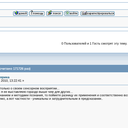
0 Пользователей и 1 Гость смотрят эту тему.
очитано 171726 раз)
терика
2010, 13:22:41 »
 только о своем сенсорном восприятии...
 я ее выставляею гораздо выше чем для других...
нанием и методами познания, то поймете разницу их применения и соответственно во
мо, а вот частности - уникальны и затруднительным в предсказании..