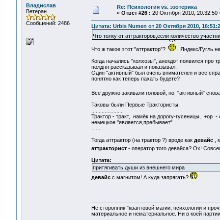
Владислав
Re: Психология vs. эзотерика
Ветеран
«
Ответ #26 :
20 Октября 2010, 20:32:50 
Сообщений: 2486
Цитата: Urbis Numen от 20 Октября 2010, 16:51:
Что толку от аттракторов,если количество участни
Что ж такое этот "аттрактор"?
Яндекс/Гугль не 
Когда начались "колхозы", анекдот появился про тр
полдня рассказывал и показывал.
Один "активный" был очень внимателен и все спраш
понятно как теперь пахать будете?
Все дружно закивали головой, но "активный" снова 
Таковы были Первые Трактористы.
.....................
Трактор - тракт, намёк на дорогу-гусеницы, +ор - 
немецкое "является,пребывает".
.......
Тогда аттрактор (на трактор ?) вроде как
девайс
, 
аттракторист
- оператор того девайса? Ох! Совс
Цитата:
притягивать души из внешнего мира
девайс
с магнитом! А куда запрягать?
Не сторонник "квантовой магии, психологии и проч
материальное и нематериальное. Ни в коей партии