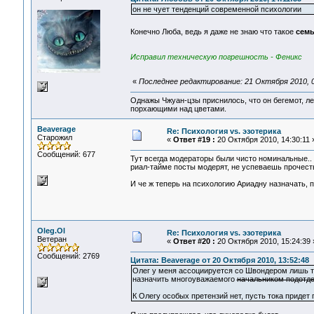
он не чует тенденций современной психологии
Конечно Люба, ведь я даже не знаю что такое
сем
Исправил техническую погрешность - Феникс
«
Последнее редактирование: 21 Октября 2010, 0
Однажы Чжуан-цзы приснилось, что он бегемот, л
порхающими над цветами.
Beaverage
Re: Психология vs. эзотерика
Старожил
«
Ответ #19 :
20 Октября 2010, 14:30:11 
Сообщений: 677
Тут всегда модераторы были чисто номинальные..
риал-тайме посты модерят, не успеваешь прочесть
И че ж теперь на психологию Ариадну назначать, п
Oleg.Ol
Re: Психология vs. эзотерика
Ветеран
«
Ответ #20 :
20 Октября 2010, 15:24:39 
Сообщений: 2769
Цитата: Beaverage от 20 Октября 2010, 13:52:48
Олег у меня ассоциируется со Швондером лишь то
назначить многоуважаемого
начальником подотде
К Олегу особых претензий нет, пусть тока придет