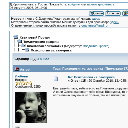
Добро пожаловать,
Гость
. Пожалуйста,
войдите
или
зарегистрируйтесь
.
06 Августа 2026, 08:19:06
Новости:
Книгу С.Доронина "Квантовая магия" читать
здесь
Материалы старого сайта "Физика Магии" доступны для просмотра
здесь
О замеченных глюках просьба писать на почту
quantmag@mail.ru
Квантовый Портал
Тематические разделы
Квантовая психология
(Модератор:
Владимир Травка
)
Психология vs. эзотерика
Страниц:
1
[
2
]
3
4
Все
Тема: Психология vs. эзотерика (Прочитано 171
Автор
Любовь
Re: Психология vs. эзотерика
Ветеран
«
Ответ #15 :
20 Октября 2010, 13:40:56 
Сообщений: 7250
Бив, разуй глаза, тебе место на Пипыном форуме 
А если Олежа навевает тебе образ Швондера, то эт
осознанных наукой и не только, так и в плане расш