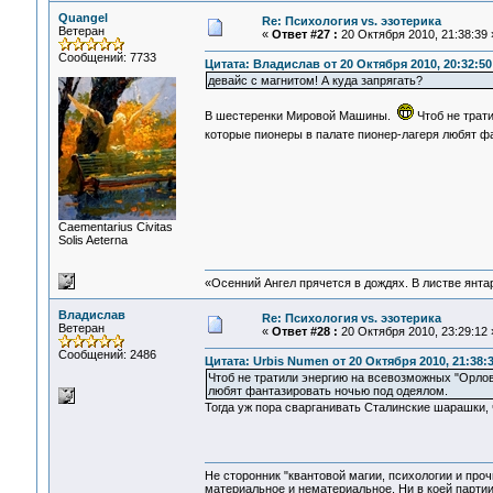
Quangel
Re: Психология vs. эзотерика
Ветеран
«
Ответ #27 :
20 Октября 2010, 21:38:39 
Сообщений: 7733
Цитата: Владислав от 20 Октября 2010, 20:32:50
девайс с магнитом! А куда запрягать?
В шестеренки Мировой Машины.
Чтоб не трат
которые пионеры в палате пионер-лагеря любят 
Сaementarius Civitas
Solis Aeterna
«Осенний Ангел прячется в дождях. В листве янтарн
Владислав
Re: Психология vs. эзотерика
Ветеран
«
Ответ #28 :
20 Октября 2010, 23:29:12 
Сообщений: 2486
Цитата: Urbis Numen от 20 Октября 2010, 21:38:
Чтоб не тратили энергию на всевозможных "Орлов
любят фантазировать ночью под одеялом.
Тогда уж пора сварганивать Сталинские шарашки,
Не сторонник "квантовой магии, психологии и проч
материальное и нематериальное. Ни в коей партии