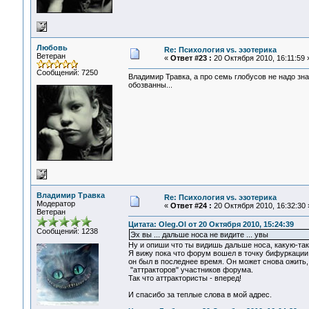
Любовь
Re: Психология vs. эзотерика
Ветеран
«
Ответ #23 :
20 Октября 2010, 16:11:59 
Сообщений: 7250
Владимир Травка, а про семь глобусов не надо зн
обозванны...
Владимир Травка
Re: Психология vs. эзотерика
Модератор
«
Ответ #24 :
20 Октября 2010, 16:32:30 
Ветеран
Цитата: Oleg.Ol от 20 Октября 2010, 15:24:39
Сообщений: 1238
Эх вы ... дальше носа не видите ... увы
Ну и опиши что ты видишь дальше носа, какую-та
Я вижу пока что форум вошел в точку бифуркаци
он был в последнее время. Он может снова ожить,
"аттракторов" участников форума.
Так что аттрактористы - вперед!
И спасибо за теплые слова в мой адрес.