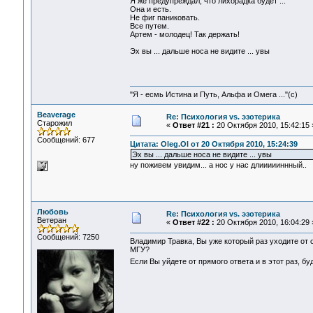
Я же предупреждал, что лихорадка будет ...
Она и есть.
Не фиг паниковать.
Все путем.
Артем - молодец! Так держать!
Эх вы ... дальше носа не видите ... увы
"Я - есмь Истина и Путь, Альфа и Омега ..."(с)
Beaverage
Re: Психология vs. эзотерика
Старожил
«
Ответ #21 :
20 Октября 2010, 15:42:15 
Сообщений: 677
Цитата: Oleg.Ol от 20 Октября 2010, 15:24:39
Эх вы ... дальше носа не видите ... увы
ну поживем увидим... а нос у нас длиииииннный..
Любовь
Re: Психология vs. эзотерика
Ветеран
«
Ответ #22 :
20 Октября 2010, 16:04:29 
Сообщений: 7250
Владимир Травка, Вы уже который раз уходите от 
МГУ?
Если Вы уйдете от прямого ответа и в этот раз, б