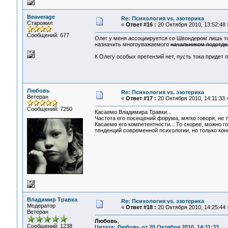
Beaverage
Re: Психология vs. эзотерика
Старожил
«
Ответ #16 :
20 Октября 2010, 13:52:48 
Сообщений: 677
Олег у меня ассоциируется со Швондером лишь то
назначить многоуважаемого
начальником подотде
К Олегу особых претензий нет, пусть тока придет 
Любовь
Re: Психология vs. эзотерика
Ветеран
«
Ответ #17 :
20 Октября 2010, 14:11:33 
Сообщений: 7250
Касаемо Владимира Травки...
Частота его посещений форума, мягко говоря, не т
Касаемо его компетентности... То скорее, можно го
тенденций современной психологии, но только кон
Владимир Травка
Re: Психология vs. эзотерика
Модератор
«
Ответ #18 :
20 Октября 2010, 14:25:44 
Ветеран
Любовь
,
Сообщений: 1238
Цитата: Любовь от 20 Октября 2010, 14:11:33