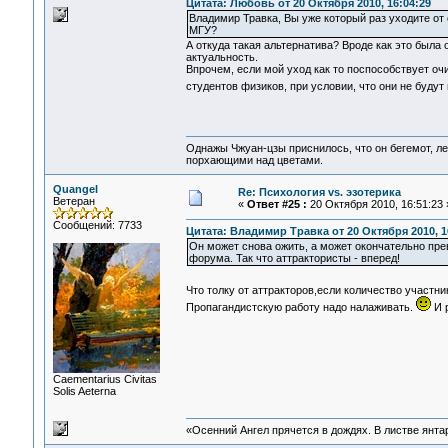
Цитата: Любовь от 20 Октября 2010, 16:04:29
Владимир Травка, Вы уже который раз уходите от 
МГУ?
А откуда такая альтернатива? Вроде как это был
актуальность.
Впрочем, если мой уход как то поспособствует оч
студентов физиков, при условии, что они не буду
Однажы Чжуан-цзы приснилось, что он бегемот, л
порхающими над цветами.
Quangel
Re: Психология vs. эзотерика
Ветеран
«
Ответ #25 :
20 Октября 2010, 16:51:23 
Сообщений: 7733
Цитата: Владимир Травка от 20 Октября 2010, 1
Он может снова ожить, а может окончательно пре
форума. Так что аттрактористы - вперед!
Что толку от аттракторов,если количество участник
Пропагандистскую работу надо налаживать.
И р
Сaementarius Civitas
Solis Aeterna
«Осенний Ангел прячется в дождях. В листве янтарн