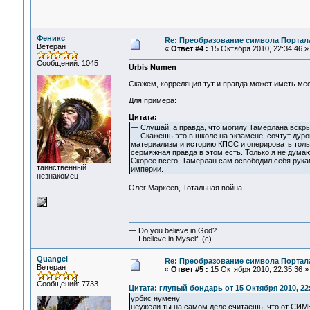
Феникс
Re: Преобразование символа Портал
Ветеран
«
Ответ #4 :
15 Октября 2010, 22:34:46 »
Сообщений: 1045
Urbis Numen
Скажем, корреляция тут и правда может иметь мес
Для примера:
Цитата:
— Слушай, а правда, что могилу Тамерлана вскры
— Скажешь это в школе на экзамене, сочтут дур
материализм и историю КПСС и оперировать тольк
сермяжная правда в этом есть. Только я не думаю
Скорее всего, Тамерлан сам освободил себя рукам
таинственный
империи.
незнакомец
Олег Маркеев, Тотальная война
— Do you believe in God?
— I believe in Myself. (c)
Quangel
Re: Преобразование символа Портал
Ветеран
«
Ответ #5 :
15 Октября 2010, 22:35:36 »
Сообщений: 7733
Цитата: глупый бoндарь от 15 Октября 2010, 22
урбис нумену
неужели ты на самом деле считаешь, что от СИМ