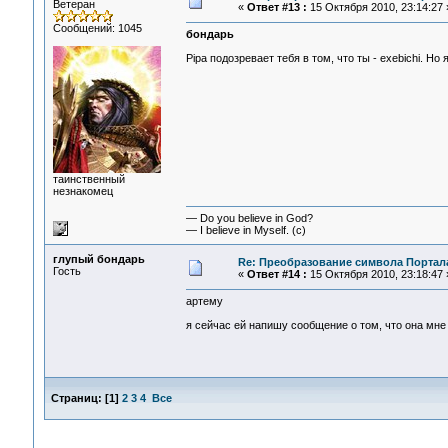
Ветеран
«
Ответ #13 :
15 Октября 2010, 23:14:27 
Сообщений: 1045
бондарь
Pipa подозревает тебя в том, что ты - exebichi. Н
таинственный
незнакомец
— Do you believe in God?
— I believe in Myself. (c)
глупый бондарь
Re: Преобразование символа Портал
Гость
«
Ответ #14 :
15 Октября 2010, 23:18:47 
артему
я сейчас ей напишу сообщение о том, что она мне 
Страниц:
[
1
]
2
3
4
Все