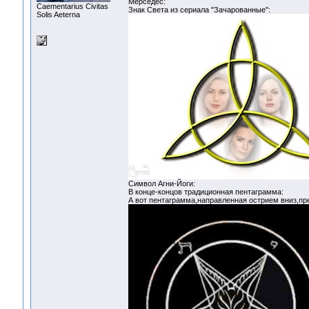
Мерседес:
Сaementarius Civitas
Знак Света из сериала "Зачарованные":
Solis Aeterna
Символ Агни-Йоги:
В конце-концов традиционная пентаграмма:
А вот пентаграмма,направленная острием вниз,пр