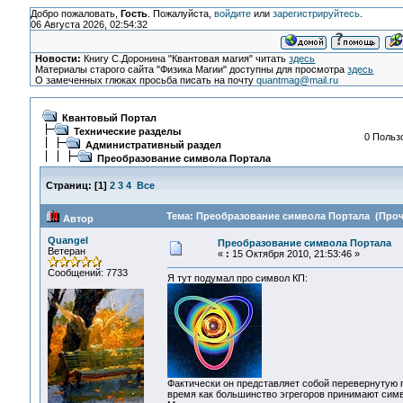
Добро пожаловать,
Гость
. Пожалуйста,
войдите
или
зарегистрируйтесь
.
06 Августа 2026, 02:54:32
Новости:
Книгу С.Доронина "Квантовая магия" читать
здесь
Материалы старого сайта "Физика Магии" доступны для просмотра
здесь
О замеченных глюках просьба писать на почту
quantmag@mail.ru
Квантовый Портал
Технические разделы
0 Пользо
Административный раздел
Преобразование символа Портала
Страниц:
[
1
]
2
3
4
Все
Тема: Преобразование символа Портала (Прочи
Автор
Quangel
Преобразование символа Портала
Ветеран
«
:
15 Октября 2010, 21:53:46 »
Сообщений: 7733
Я тут подумал про символ КП:
Фактически он представляет собой перевернутую п
время как большинство эгрегоров принимают сим