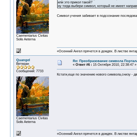
или это прикол такой?
ну тогда выбери символ, который не имеет направ
Символ учения забивает в подсознание последов
Сaementarius Civitas
Solis Aeterna
«Осенний Ангел прячется в дождях. В листве янтарн
Quangel
Re: Преобразование символа Портал
Ветеран
«
Ответ #6 :
15 Октября 2010, 22:38:47 »
Сообщений: 7733
Кстати,еще по значению нового символа,снизу - д
Сaementarius Civitas
Solis Aeterna
«Осенний Ангел прячется в дождях. В листве янтарн