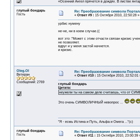
«Осенний Ангел прячется в дождях. В листве янтарн
глупый бондарь
Re: Преобразование символа Портал
Гость
«
Ответ #9 :
15 Октября 2010, 22:50:28 »
урбис нумену
не-не, ни в коем случае.((
вот это :"Может с этим отчасти связан кризис уч
не позволяет.
вдруг и у меня застой начнется.
и кризис.
Oleg.Ol
Re: Преобразование символа Портал
Ветеран
«
Ответ #10 :
15 Октября 2010, 22:52:01 
Сообщений: 2769
глупый бoндарь
Цитата:
неужели ты на самом деле считаешь, что от СИМ
Это очень СИМВОЛИЧНЫЙ невопрос ...
"Я - есмь Истина и Путь, Альфа и Омега ..."(с)
глупый бондарь
Re: Преобразование символа Портал
Гость
«
Ответ #11 :
15 Октября 2010, 23:00:39 