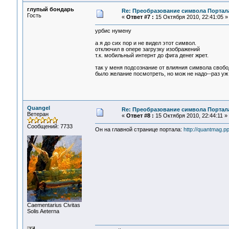
глупый бондарь
Re: Преобразование символа Портал
Гость
«
Ответ #7 :
15 Октября 2010, 22:41:05 »
урбис нумену
а я до сих пор и не видел этот символ.
отключил в опере загрузку изображений
т.к. мобильный интернт до фига денег жрет.
так у меня подсознание от влияния символа свобо
было желание посмотреть, но мож не надо--раз уж 
Quangel
Re: Преобразование символа Портал
Ветеран
«
Ответ #8 :
15 Октября 2010, 22:44:11 »
Сообщений: 7733
Он на главной странице портала:
http://quantmag.pp
Сaementarius Civitas
Solis Aeterna