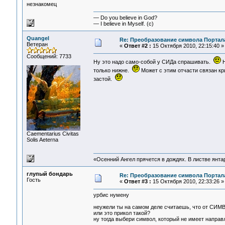
незнакомец
— Do you believe in God?
— I believe in Myself. (c)
Quangel
Re: Преобразование символа Портал
Ветеран
«
Ответ #2 :
15 Октября 2010, 22:15:40 »
Сообщений: 7733
Ну это надо само-собой у СИДа спрашивать.
Н
только нижне.
Может с этим отчасти связан кр
застой.
Сaementarius Civitas
Solis Aeterna
«Осенний Ангел прячется в дождях. В листве янтарн
глупый бондарь
Re: Преобразование символа Портал
Гость
«
Ответ #3 :
15 Октября 2010, 22:33:26 »
урбис нумену
неужели ты на самом деле считаешь, что от СИМ
или это прикол такой?
ну тогда выбери символ, который не имеет направ