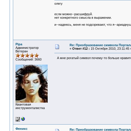
олегу
если можно--расшифруй.
нет конкретного смысла в выражении.
и--надеюсь, меня не подозревают, что я--ариаднуш
Pipa
Re: Преобразование символа Портал
Администратор
«
Ответ #12 :
15 Октября 2010, 23:11:45 
Ветеран
А мне рогатый символ почему-то больше нрави
Сообщений: 3660
Квантовая
инструменталистка
Феникс
Re: Преобразование символа Портал