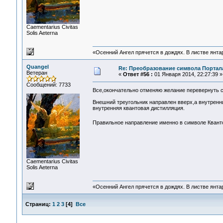
Сaementarius Civitas
Solis Aeterna
«Осенний Ангел прячется в дождях. В листве янтарн
Quangel
Re: Преобразование символа Портал
Ветеран
«
Ответ #56 :
01 Января 2014, 22:27:39 »
Сообщений: 7733
Все,окончательно отменяю желание перевернуть
Внешний треугольник направлен вверх,а внутренн
внутренняя квантовая дистилляция.
Правильное направление именно в символе Квант
Сaementarius Civitas
Solis Aeterna
«Осенний Ангел прячется в дождях. В листве янтарн
Страниц:
1
2
3
[
4
]
Все