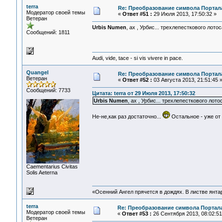
terra
Re: Преобразование символа Портал
Модератор своей темы
«
Ответ #51 :
29 Июля 2013, 17:50:32 »
Ветеран
Urbis Numen
, ах , Урбис... трехлепесткового лото
Сообщений: 1811
Audi, vide, tace - si vis vivere in pace.
Quangel
Re: Преобразование символа Портал
Ветеран
«
Ответ #52 :
03 Августа 2013, 21:51:45 
Сообщений: 7733
Цитата: terra от 29 Июля 2013, 17:50:32
Urbis Numen
, ах , Урбис... трехлепесткового лот
Не-не,как раз достаточно...
Остальное - уже от
Сaementarius Civitas
Solis Aeterna
«Осенний Ангел прячется в дождях. В листве янтарн
terra
Re: Преобразование символа Портал
Модератор своей темы
«
Ответ #53 :
26 Сентября 2013, 08:02:51
Ветеран