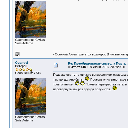
Сaementarius Civitas
Solis Aeterna
«Осенний Ангел прячется в дождях. В листве янтарн
Quangel
Re: Преобразование символа Портал
Ветеран
«
Ответ #48 :
29 Июня 2013, 20:39:02 »
Сообщений: 7733
Подумалось тут в связи с воплощением символа в
так,как должно быть.
Поскольку именно такое р
треугольнике.
Причем перекрестья петель 
перевернуть,как раз ерунда получится.
Сaementarius Civitas
Solis Aeterna