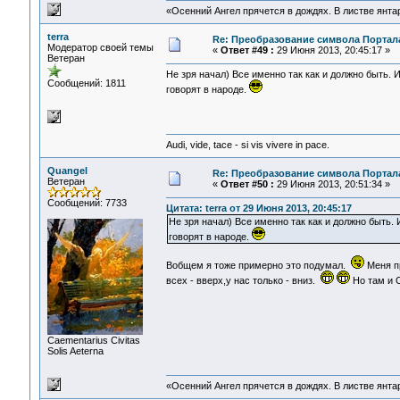
«Осенний Ангел прячется в дождях. В листве янтарн
terra
Re: Преобразование символа Портал
Модератор своей темы
«
Ответ #49 :
29 Июня 2013, 20:45:17 »
Ветеран
Не зря начал) Все именно так как и должно быть. 
Сообщений: 1811
говорят в народе.
Audi, vide, tace - si vis vivere in pace.
Quangel
Re: Преобразование символа Портал
Ветеран
«
Ответ #50 :
29 Июня 2013, 20:51:34 »
Сообщений: 7733
Цитата: terra от 29 Июня 2013, 20:45:17
Не зря начал) Все именно так как и должно быть. 
говорят в народе.
Вобщем я тоже примерно это подумал.
Меня пр
всех - вверх,у нас только - вниз.
Но там и О
Сaementarius Civitas
Solis Aeterna
«Осенний Ангел прячется в дождях. В листве янтарн