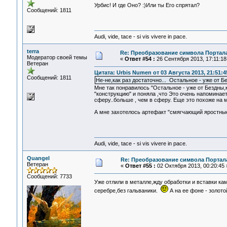
Урбис! И где Оно? :)Или ты Его спрятал?
Сообщений: 1811
Audi, vide, tace - si vis vivere in pace.
terra
Re: Преобразование символа Портал
Модератор своей темы
«
Ответ #54 :
26 Сентября 2013, 17:11:18
Ветеран
Цитата: Urbis Numen от 03 Августа 2013, 21:51:4
Сообщений: 1811
Не-не,как раз достаточно... Остальное - уже от 
Мне так понравилось "Остальное - уже от Бездны
"конструкцию" и поняла ,что Это очень напомина
сферу..больше , чем в сферу. Еще это похоже на 
А мне захотелось артефакт "смягчающий яростны
Audi, vide, tace - si vis vivere in pace.
Quangel
Re: Преобразование символа Портал
Ветеран
«
Ответ #55 :
02 Октября 2013, 00:20:45 
Сообщений: 7733
Уже отлили в металле,жду обработки и вставки к
серебре,без гальваники.
А на ее фоне - золото