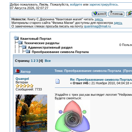
Добро пожаловать,
Гость
. Пожалуйста,
войдите
или
зарегистрируйтесь
.
07 Августа 2026, 02:07:27
Новости:
Книгу С.Доронина "Квантовая магия" читать
здесь
Материалы старого сайта "Физика Магии" доступны для просмотра
здесь
О замеченных глюках просьба писать на почту
quantmag@mail.ru
Квантовый Портал
Технические разделы
0 Пользо
Административный раздел
Преобразование символа Портала
Страниц:
1
2
3
[
4
]
Все
Тема: Преобразование символа Портала (Прочи
Автор
Quangel
Re: Преобразование символа Портал
Ветеран
«
Ответ #45 :
21 Ноября 2010, 04:04:18 »
Сообщений: 7733
Угадайте с трех раз,как выглядит логотип "Нейром
Будете смеяться: