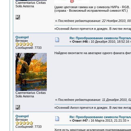
Сaementarius Civitas
Solis Aeterna
(даже цветовая гамма как у символа НИРа - RGB
(справа - Возможный исправленный символ КП.)
«
Последнее редактирование: 22 Ноября 2010, 00
«Осенний Ангел прячется в дождях. В листве янтарн
Quangel
Re: Преобразование символа Портал
Ветеран
«
Ответ #46 :
10 Декабря 2010, 18:52:16 
Сообщений: 7733
Найдено вконтакте на аватарке одного фаната фильм
Сaementarius Civitas
Solis Aeterna
«
Последнее редактирование: 11 Декабря 2010, 0
«Осенний Ангел прячется в дождях. В листве янтарн
Quangel
Re: Преобразование символа Портал
Ветеран
«
Ответ #47 :
16 Марта 2013, 21:21:33 »
Сообщений: 7733
Хотя есть некоторые исключения,подтверждающи