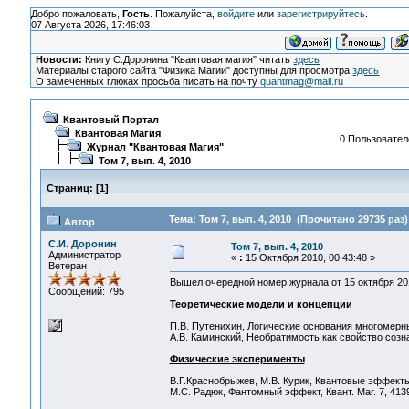
Добро пожаловать,
Гость
. Пожалуйста,
войдите
или
зарегистрируйтесь
.
07 Августа 2026, 17:46:03
Новости:
Книгу С.Доронина "Квантовая магия" читать
здесь
Материалы старого сайта "Физика Магии" доступны для просмотра
здесь
О замеченных глюках просьба писать на почту
quantmag@mail.ru
Квантовый Портал
Квантовая Магия
0 Пользователе
Журнал "Квантовая Магия"
Том 7, вып. 4, 2010
Страниц:
[
1
]
Тема: Том 7, вып. 4, 2010 (Прочитано 29735 раз)
Автор
С.И. Доронин
Том 7, вып. 4, 2010
Администратор
«
:
15 Октября 2010, 00:43:48 »
Ветеран
Вышел очередной номер журнала от 15 октября 2
Сообщений: 795
Теоретические модели и концепции
П.В. Путенихин, Логические основания многомерных
А.В. Каминский, Необратимость как свойство сознан
Физические эксперименты
В.Г.Краснобрыжев, М.В. Курик, Квантовые эффекты в
М.С. Радюк, Фантомный эффект, Квант. Маг. 7, 4139