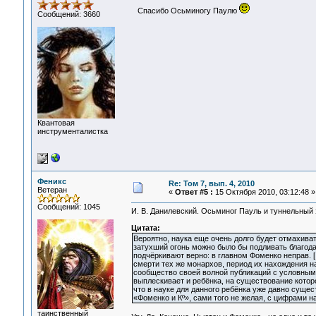
Спасибо Осьминогу Паулю
Сообщений: 3660
Квантовая
инструменталистка
Феникс
Re: Том 7, вып. 4, 2010
Ветеран
«
Ответ #5 :
15 Октября 2010, 03:12:48 »
Сообщений: 1045
И. В. Данилевский. Осьминог Пауль и туннельный
Цитата:
Вероятно, наука еще очень долго будет отмахива
затухший огонь можно было бы подливать благода
подчёркивают верно: в главном Фоменко неправ. [
смерти тех же монархов, период их нахождения на
сообщество своей волной публикаций с условным 
выплескивает и ребёнка, на существование которо
что в науке для данного ребёнка уже давно сущес
«Фоменко и Кº», сами того не желая, с цифрами н
таинственный