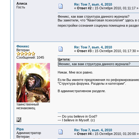
Алиса
Re: Том 7, вып. 4, 2010
Гость
«
Ответ #2 :
15 Октября 2010, 01:11:17 »
Феникс, как вам структура данного журнала?
Вы заметили, что "Квантовая психология" здесь в 
перестройки сознания социума помещена в разд
Феникс
Re: Том 7, вып. 4, 2010
Ветеран
«
Ответ #3 :
15 Октября 2010, 01:17:30 »
Сообщений: 1045
Цитата:
Феникс, как вам структура данного журнала?
Никак. Мне все равно.
Если Вы имеете предложения по реформированию ст
"Структура форума. Разделы и категории".
В административном разделе.
таинственный
незнакомец
— Do you believe in God?
— I believe in Myself. (c)
Pipa
Re: Том 7, вып. 4, 2010
Администратор
«
Ответ #4 :
15 Октября 2010, 01:20:00 »
Ветеран