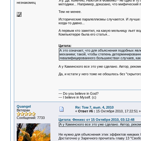
Угу. Да. Конечно, Ньютон и Фоменко - не одно и то 
незнакомец
методики... Например, доказано, что мифический пр
Тем не менее.
Исторические паралеллизмы случаются. И лучше вс
когда-то давно...
А первым кто заметил, на какую мельницу льет вод
Компьютерре была его статья...
Цитата:
А это означает, что для объяснения подобных яв
механики; такой, чтобы степень детерминированн
«квалифицированного большинства» случаев, как
А у Каминского все это уже сделано. Автор, реком
Да, и кстати у него тоже не обошлось без "скрытог
— Do you believe in God?
— I believe in Myself. (c)
Quangel
Re: Том 7, вып. 4, 2010
Ветеран
«
Ответ #6 :
15 Октября 2010, 17:22:51 »
Сообщений: 7733
Цитата: Феникс от 15 Октября 2010, 03:12:48
А у Каминского все это уже сделано. Автор, реком
Не нужно для объяснения этих эффектов никаких 
Достаточно у Заречного прочитать главу 13 "Своб