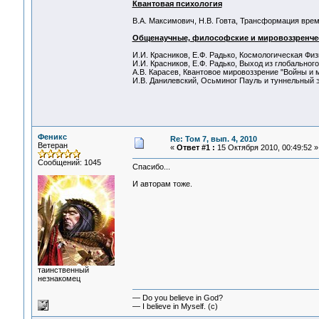
Квантовая психология
В.А. Максимович, Н.В. Говта, Трансформация времен
Общенаучные, философские и мировоззренче
И.И. Красников, Е.Ф. Радько, Космологическая Физ
И.И. Красников, Е.Ф. Радько, Выход из глобального
А.В. Карасев, Квантовое мировоззрение "Войны и мир
И.В. Данилевский, Осьминог Пауль и туннельный эф
Феникс
Re: Том 7, вып. 4, 2010
Ветеран
«
Ответ #1 :
15 Октября 2010, 00:49:52 »
Сообщений: 1045
Спасибо...
И авторам тоже.
таинственный
незнакомец
— Do you believe in God?
— I believe in Myself. (c)