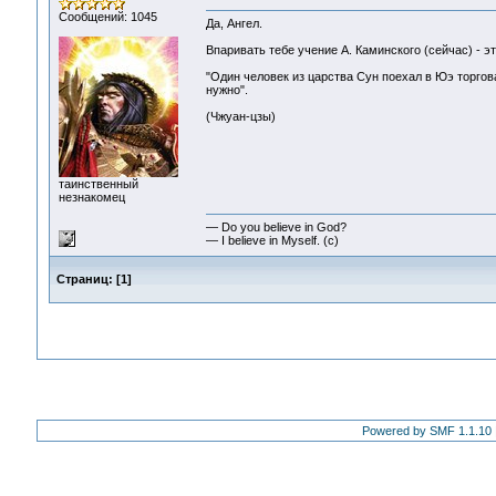
Сообщений: 1045
Да, Ангел.
Впаривать тебе учение А. Каминского (сейчас) - э
"Один человек из царства Сун поехал в Юэ торгова
нужно".
(Чжуан-цзы)
таинственный
незнакомец
— Do you believe in God?
— I believe in Myself. (c)
Страниц:
[
1
]
Powered by SMF 1.1.10