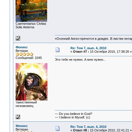
Сaementarius Civitas
Solis Aeterna
«Осенний Ангел прячется в дождях. В листве янтарн
Феникс
Re: Том 7, вып. 4, 2010
Ветеран
«
Ответ #7 :
15 Октября 2010, 17:38:26 »
Сообщений: 1045
Это тебе не нужно. А мне нужно...
таинственный
незнакомец
— Do you believe in God?
— I believe in Myself. (c)
Феникс
Re: Том 7, вып. 4, 2010
Ветеран
«
Ответ #8 :
15 Октября 2010, 22:41:21 »